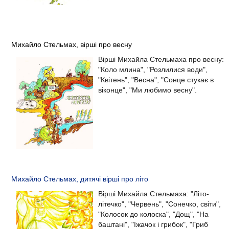
Михайло Стельмах, вірші про весну
Вірші Михайла Стельмаха про весну:
"Коло млина", "Розлилися води",
"Квітень", "Весна", "Сонце стукає в
віконце", "Ми любимо весну".
Михайло Стельмах, дитячі вірші про літо
Вірші Михайла Стельмаха: "Літо-
літечко", "Червень", "Сонечко, світи",
"Колосок до колоска", "Дощ", "На
баштані", "Іжачок і грибок", "Гриб