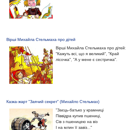
Вірші Михайла Стельмаха про дітей
Вірші Михайла Стельмаха про дітей:
"Кажуть всі, що я великий", "Край
лісочка", "А у мене є сестричка".
Казка-жарт "Заячий секрет" (Михайло Стельмах)
"Заєць-батько у крамниці
Піввідра купив пшениці,
Сів з пшеницею на віз
І на млин її завіз..."