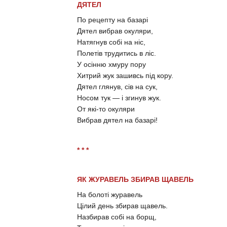
ДЯТЕЛ
По рецепту на базарі
Дятел вибрав окуляри,
Натягнув собі на ніс,
Полетів трудитись в ліс.
У осінню хмуру пору
Хитрий жук зашивсь під кору.
Дятел глянув, сів на сук,
Носом тук — і згинув жук.
От які-то окуляри
Вибрав дятел на базарі!
* * *
ЯК ЖУРАВЕЛЬ ЗБИРАВ ЩАВЕЛЬ
На болоті журавель
Цілий день збирав щавель.
Назбирав собі на борщ,