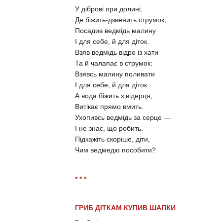
У діброві при долині,
Де біжить-дзвенить струмок,
Посадив ведмідь малину
І для себе, й для діток.
Взяв ведмідь відро із хати
Та й чалапає в струмок:
Взявсь малину поливати
І для себе, й для діток.
А вода біжить з відерця,
Витікає прямо вмить.
Ухопивсь ведмідь за серце —
І не знає, що робить.
Підкажіть скоріше, діти,
Чим ведмедю пособити?
* * *
ГРИБ ДІТКАМ КУПИВ ШАПКИ