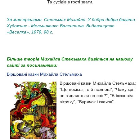
Та сусідів в гості звати.
За матеріалами: Стельмах Михайло. У бобра добра багато.
Художник - Мельниченко Валентина. Видавництво
«Веселка», 1979, 98 с.
Більше творів Михайла Стельмаха дивіться на нашому
сайті за посиланнями:
Віршовані казки Михайла Стельмаха
Віршовані казки Михайла Стельмаха:
"Що посієш, те й пожнеш", "Чому кріт
не з'являється на світ?", "В їжаковім
вітряку", "Бурячок і їжачок".