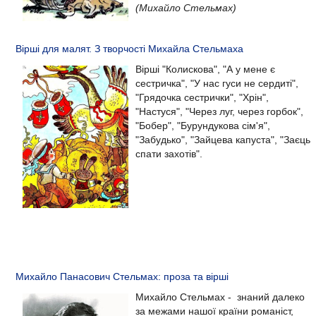
(Михайло Стельмах)
Вірші для малят. З творчості Михайла Стельмаха
Вірші "Колискова", "А у мене є
сестричка", "У нас гуси не сердиті",
"Грядочка сестрички", "Хрін",
"Настуся", "Через луг, через горбок",
"Бобер", "Бурундукова сім'я",
"Забудько", "Зайцева капуста", "Заєць
спати захотів".
Михайло Панасович Стельмах: проза та вірші
Михайло Стельмах - знаний далеко
за межами нашої країни романіст,