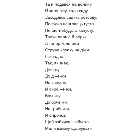
Та й подався на долину
Й коло лісу, коло саду
Заходивсь садить розсаду.
Посадив наш заєць густо
Не що-небудь, а капусту,
Трохи перцю й огірки.
А тепер коло ріки
Струже клепку на діжки
І складає
Так, як знає,
Діжечку
До діжечки
На капусту
Й сироїжечки,
Бочечку
До бочечки
На грибочки
Й огірочки,
Щоб зайчиха і зайчата
Мали взимку що жувати