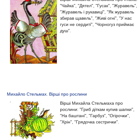
"Чайка", "Дятел", "Гусак", "Журавель",
"Журавель і рукавиці", "Як журавель
збирав щавель", "Живі огні", "У нас
гуси не сердиті", "Чорногуз приймає
душ".
Михайло Стельмах. Вірші про рослини
Вірші Михайла Стельмаха про
рослини: "Гриб діткам купив шапки",
"На баштані", "Гарбуз", "Огірочки",
"Хрін", "Грядочка сестрички".