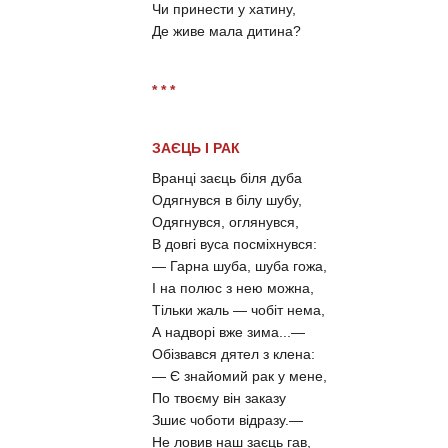
Чи принести у хатину,
Де живе мала дитина?
* * *
ЗАЄЦЬ І РАК
Вранці заєць біля дуба
Одягнувся в білу шубу,
Одягнувся, оглянувся,
В довгі вуса посміхнувся:
— Гарна шуба, шуба гожа,
І на полюс з нею можна,
Тільки жаль — чобіт нема,
А надворі вже зима...—
Обізвався дятел з клена:
— Є знайомий рак у мене,
По твоєму він заказу
Зшиє чоботи відразу.—
Не ловив наш заєць гав,