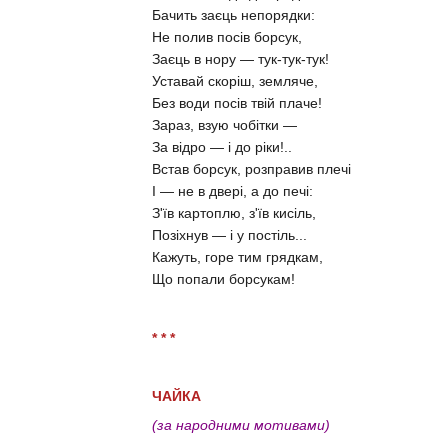
Бачить заєць непорядки:
Не полив посів борсук,
Заєць в нору — тук-тук-тук!
Уставай скоріш, земляче,
Без води посів твій плаче!
Зараз, взую чобітки —
За відро — і до ріки!..
Встав борсук, розправив плечі
І — не в двері, а до печі:
З'їв картоплю, з'їв кисіль,
Позіхнув — і у постіль...
Кажуть, горе тим грядкам,
Що попали борсукам!
* * *
ЧАЙКА
(за народними мотивами)