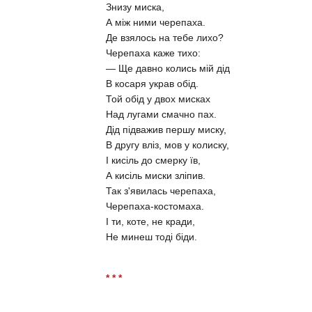
Знизу миска,
А між ними черепаха.
Де взялось на тебе лихо?
Черепаха каже тихо:
— Ще давно колись мій дід
В косаря украв обід.
Той обід у двох мисках
Над лугами смачно пах.
Дід підважив першу миску,
В другу вліз, мов у колиску,
І кисіль до смерку їв,
А кисіль миски зліпив.
Так з'явилась черепаха,
Черепаха-костомаха.
І ти, коте, не кради,
Не минеш тоді біди.
* * *