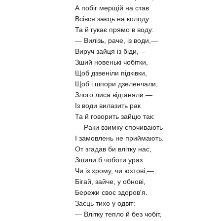
А побіг мерщій на став.
Всівся заєць на колоду
Та й гукає прямо в воду:
— Вилізь, раче, із води,—
Вируч зайця із біди,—
Зший новенькі чобітки,
Щоб дзвеніли підківки,
Щоб і шпори дзеленчали,
Злого лиса відганяли.—
Із води вилазить рак
Та й говорить зайцю так:
— Раки взимку спочивають
І замовлень не приймають.
От згадав би влітку нас,
Зшили б чоботи ураз
Чи із хрому, чи юхтові,—
Бігай, зайче, у обнові,
Бережи своє здоров'я.
Заєць тихо у одвіт:
— Влітку тепло й без чобіт,