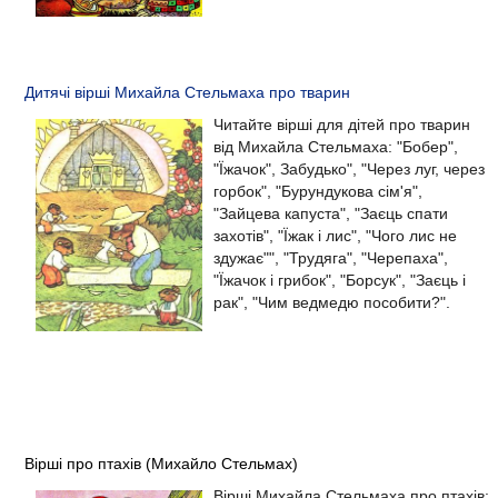
Дитячі вірші Михайла Стельмаха про тварин
Читайте вірші для дітей про тварин
від Михайла Стельмаха: "Бобер",
"Їжачок", Забудько", "Через луг, через
горбок", "Бурундукова сім'я",
"Зайцева капуста", "Заєць спати
захотів", "Їжак і лис", "Чого лис не
здужає"", "Трудяга", "Черепаха",
"Їжачок і грибок", "Борсук", "Заєць і
рак", "Чим ведмедю пособити?".
Вірші про птахів (Михайло Стельмах)
Вірші Михайла Стельмаха про птахів: