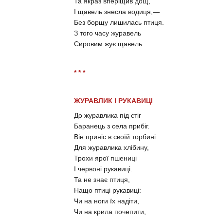
Та якраз вперіщив дощ,
І щавель знесла водиця,—
Без борщу лишилась птиця.
З того часу журавель
Сировим жує щавель.
* * *
ЖУРАВЛИК І РУКАВИЦІ
До журавлика під стіг
Баранець з села прибіг.
Він приніс в своїй торбині
Для журавлика хлібину,
Трохи ярої пшениці
І червоні рукавиці.
Та не знає птиця,
Нащо птиці рукавиці:
Чи на ноги їх надіти,
Чи на крила почепити,