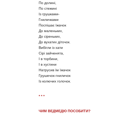
По долині,
По стежині
Із грушками-
Гниличками
Поспішає їжачок
До маленьких,
До сіреньких,
До вухатих діточок.
Вибігли із хати
Сірі зайченята,
І в торбини,
І в хустини
Натрусив їм їжачок
Грушечок-гниличок
Із колючих голочок.
* * *
ЧИМ ВЕДМЕДЮ ПОСОБИТИ?