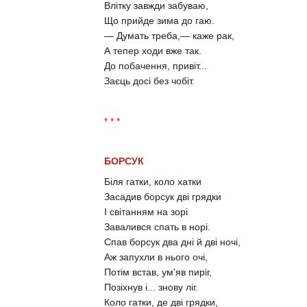
Влітку завжди забуваю,
Що прийде зима до гаю.
— Думать треба,— каже рак,
А тепер ходи вже так.
До побачення, привіт...
Заєць досі без чобіт.
* * *
БОРСУК
Біля гатки, коло хатки
Засадив борсук дві грядки
І світанням на зорі
Завалився спать в норі.
Спав борсук два дні й дві ночі,
Аж запухли в нього очі,
Потім встав, ум'яв пиріг,
Позіхнув і... знову ліг.
Коло гатки, де дві грядки,