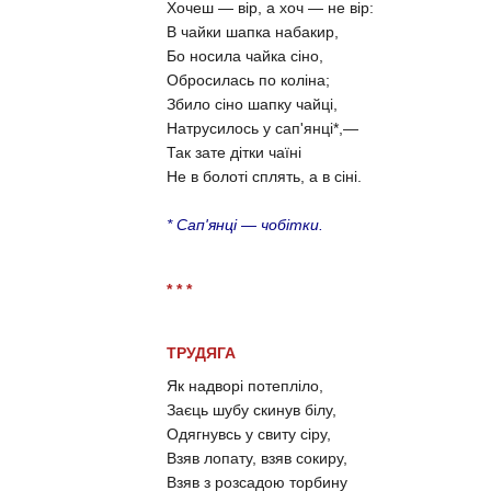
Хочеш — вір, а хоч — не вір:
В чайки шапка набакир,
Бо носила чайка сіно,
Обросилась по коліна;
Збило сіно шапку чайці,
Натрусилось у сап'янці*,—
Так зате дітки чаїні
Не в болоті сплять, а в сіні.
* Сап'янці — чобітки.
* * *
ТРУДЯГА
Як надворі потепліло,
Заєць шубу скинув білу,
Одягнувсь у свиту сіру,
Взяв лопату, взяв сокиру,
Взяв з розсадою торбину