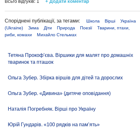
Всьго відгуків:
1
+ Додати коментар
Споріднені публікації, за тегами:
Школа
Вірші
Україна
(Ukraine)
Зима
Діти
Природа
Поезії
Тварини, птахи,
риби, комахи
Михайло Стельмах
Тетяна Прокоф’єва. Віршики для малят про домашніх
тваринок та пташок
Ольга Зубер. Збірка віршів для дітей та дорослих
Ольга Зубер. «Дивина» (дитяче оповідання)
Наталія Погребняк. Вірші про Україну
Юрій Гундарів. «100 рядків на памʼять»