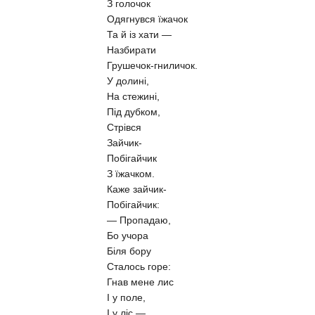
З голочок
Одягнувся їжачок
Та й із хати —
Назбирати
Грушечок-гниличок.
У долині,
На стежині,
Під дубком,
Стрівся
Зайчик-
Побігайчик
З їжачком.
Каже зайчик-
Побігайчик:
— Пропадаю,
Бо учора
Біля бору
Сталось горе:
Гнав мене лис
І у поле,
І у ліс,—