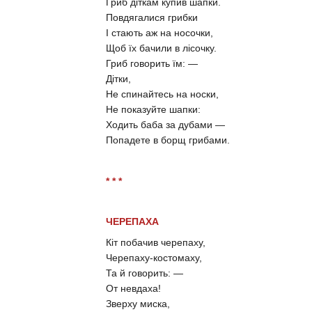
Гриб діткам купив шапки.
Повдягалися грибки
І стають аж на носочки,
Щоб їх бачили в лісочку.
Гриб говорить їм: —
Дітки,
Не спинайтесь на носки,
Не показуйте шапки:
Ходить баба за дубами —
Попадете в борщ грибами.
* * *
ЧЕРЕПАХА
Кіт побачив черепаху,
Черепаху-костомаху,
Та й говорить: —
От невдаха!
Зверху миска,