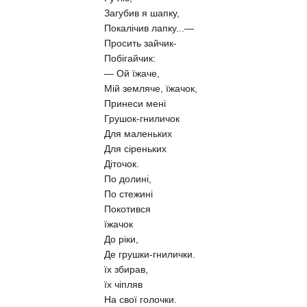
Загубив я шапку,
Покалічив лапку...—
Просить зайчик-
Побігайчик:
— Ой їжаче,
Мій земляче, їжачок,
Принеси мені
Грушок-гниличок
Для маленьких
Для сіреньких
Діточок.
По долині,
По стежині
Покотився
їжачок
До ріки,
Де грушки-гнилички.
їх збирав,
їх чіпляв
На свої голочки.