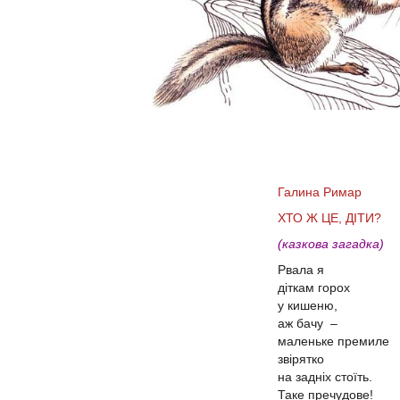
Галина Римар
ХТО Ж ЦЕ, ДІТИ?
(казкова загадка)
Рвала я
діткам горох
у кишеню,
аж бачу –
маленьке премиле
звірятко
на задніх стоїть.
Таке пречудове!