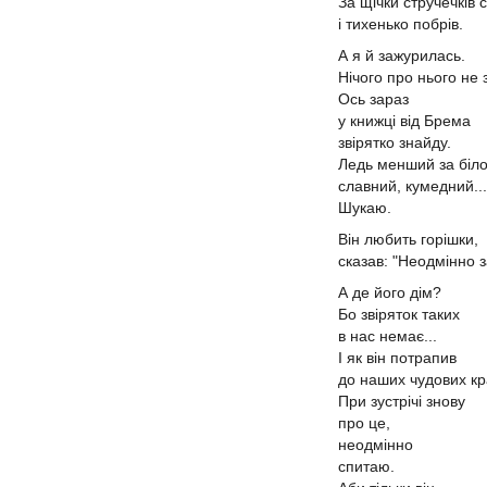
За щічки стручечків 
і тихенько побрів.
А я й зажурилась.
Нічого про нього не 
Ось зараз
у книжці від Брема
звірятко знайду.
Ледь менший за біло
славний, кумедний...
Шукаю.
Він любить горішки,
сказав: "Неодмінно з
А де його дім?
Бо звіряток таких
в нас немає...
І як він потрапив
до наших чудових кр
При зустрічі знову
про це,
неодмінно
спитаю.