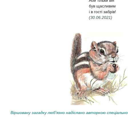
Аби тільки він
був щасливим
і в гості забрів!
(30.06.2021)
Віршовану загадку люб'язно надіслано авторкою спеціально 