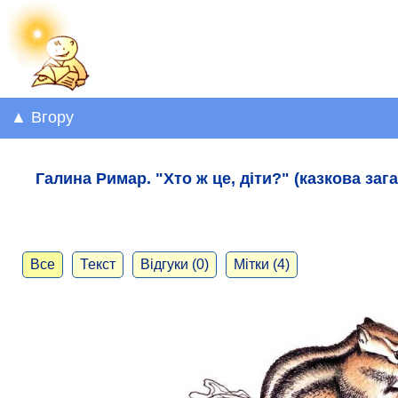
▲ Вгору
Галина Римар. "Хто ж це, діти?" (казкова заг
Все
Текст
Відгуки (0)
Мітки (4)