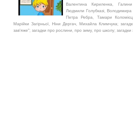
Валентина Кириленка, Галини
Людмили Голубказі, Володимира 
Петра Ребра, Тамари Коломієц
Марійки Загірньої, Ніни Дергач, Михайла Климчука; загадки
зав'яже"; загадки про рослини, про зиму, про школу; загадки з