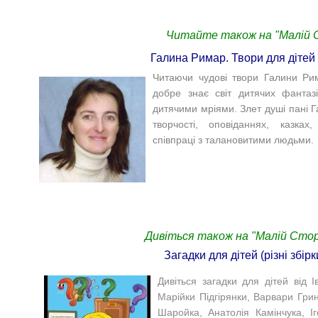
Читайте також на "Малій Сто
Галина Римар. Твори для дітей
Читаючи чудові твори Галини Ри
добре знає світ дитячих фантаз
дитячими мріями. Злет душі пані Г
творчості, оповіданнях, казках,
співпраці з талановитими людьми.
Дивіться також на "Малій Сторі
Загадки для дітей (різні збірк
Дивіться загадки для дітей від 
Марійки Підгірянки, Варвари Грин
Шаройка, Анатолія Камінчука, І