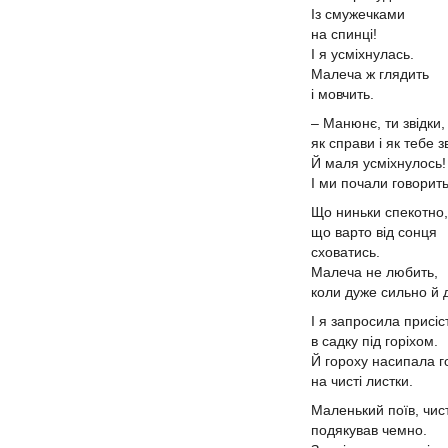
Із смужечками
на спинці!
І я усміхнулась.
Малеча ж глядить
і мовчить.
–
Манюнє, ти звідки
як справи і як тебе 
Й маля усміхнулось!
І ми почали говорить
Що ниньки спекотно,
що варто від сонця
сховатись.
Малеча не любить,
коли дуже сильно й 
І я запросила присіс
в садку під горіхом.
Й гороху насипала г
на чисті листки.
Маленький поїв, чис
подякував чемно.