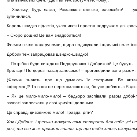
– Хвильку, будь ласка, Ромашкові феєчки, зачекайте! – гук
зупинилися.
Король швидко підлетів, уклонився і простяг подружкам дві крас
– Скоро дощик! Це вам знадобиться!
Феєчки взяли подаруночки, щиро подякували і щасливі полетіли
Добрик теж запрацював швидко-швидко!
– Потрібно буде вигадати Подаруночка і Добрикові! Це будуть... 
Крильця! По дорозі назад занесемо! – проговорили вони разом.
(Феєчки знають, про що думають їх сестрички. Бо читаю
інформації! Та вони не перетомлюються, бо усе роблять з Радіс
– Як це мило-мило-мило! – бадьоро заспівали разом добрі-п
захваті заплескали у свої крихітні долоньки.
Це справді дивовижно мило! Правда, діти?
Хоч і Добрик, і феєчки можуть самі створити для себе усі нео
речі, та все ж як приємно знати, що про тебе хтось піклуєтьс