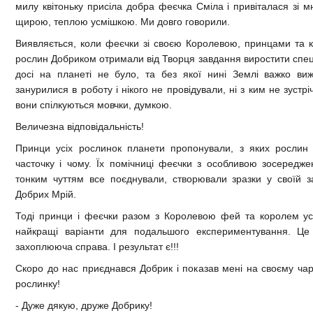
милу квітоньку присіла добра феєчка Сміла і привіталася зі 
щирою, теплою усмішкою. Ми довго говорили.
Виявляється, коли феєчки зі своєю Королевою, принцами та ко
рослин Добриком отримали від Творця завдання виростити спеці
досі на планеті не було, та без якої нині Землі важко виж
занурилися в роботу і нікого не провідували, ні з ким не зустр
вони спілкуються мовчки, думкою.
Величезна відповідальність!
Принци усіх рослинок планети пропонували, з яких рослин
часточку і чому. Їх помічниці феєчки з особливою зосередже
тонким чуттям все поєднували, створювали зразки у своїй з
Добрих Мрій.
Тоді принци і феєчки разом з Королевою фей та королем ус
найкращі варіанти для подальшого експериментування. Це
захоплююча справа. І результат є!!!
Скоро до нас приєднався Добрик і показав мені на своєму чар
рослинку!
- Дуже дякую, друже Добрику!