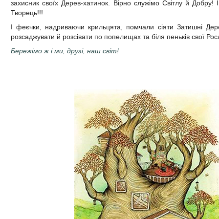
захисник своїх Дерев-хатинок. Вірно служімо Світлу й Добру!
Творець!!!
І феєчки, надриваючи крильцята, помчали сіяти Затишні Дер
розсаджувати й розсівати по попелищах та біля пеньків свої Рос
Бережімо ж і ми, друзі, наш світ!