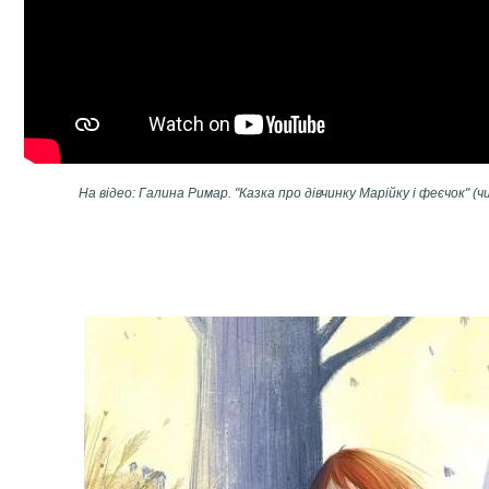
На відео: Галина Римар. "Казка про дівчинку Марійку і феєчок​" (