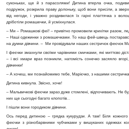
суконьках, ще й з парасолями! Дитина втерла очка, подив
подружок, розкрила праву долоньку, щоб вони присіли, а звер
від негоди, і уважно роздивилася їх гарні платтячка з вол
дріботіли ромашечки, й усміхнулася.
– Ми – Ромашкові феї! – привітно промовили крихітки разом, ле
– Наші одежинки з ромашечками. То наш фей-швець постарався
на думки дівчини. – Ми провідували наших сестричок феєчок М
І феєчки змахнули своїми чарівними смичками, які миттєво діст
– і всі хмари враз позникли, натомість сонечко засяяло вгорі
дівчинки!
– А хочеш, ми познайомимо тебе, Марієчко, з нашими сестрич
Дитина кивнула. Звісно, хоче!
– Мальвичкові феєчки зараз дуже стомлені, відпочивають. Не бу
них ще сьогодні багато клопотів...
І пішли вони городиком дівчини.
Ось перед дитиною – грядка кукурудзи. А там! Біля кожного
феєчки з різнобарвними чубчиками у вишуканих одежках кол
листя!