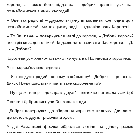
короля, а також його підданих – добрих принців усіх на 
познайомитеся з ними сьогодні!
– Оце так радість! – дружно вигукнули маленькі феї одна до 
познайомилися! І ми так цьому раді! – відповіли вони Королеві.
– То Ви, пане, – повернулися малі до короля, – Добрий король
але трішки задовге ім'я! Чи дозволите називати Вас коротко – 
і к – Добрик?!
Королева усміхнено-поважно глянула на Полинового королика.
А він сором'язливо відповів:
– Я теж дуже радий нашому знайомству!.. Добрик – це так га
Дякую! Буду щасливим мати таке скорочене ім'я!
– Ну що ж, тепер – до справ, друзі? – ввічливо нагадала усім Д
Феєчки і Добрик кивнули їй на знак згоди.
І Добрик повернувся до збирання чарівного пилочку. Для чого 
дізнаєтеся, друзі, трішечки згодом.
А дві Ромашкові феєчки зібралися летіли на ділову розм
Мальвичкових фей. (Далі ви теж зрозумієте, чому).