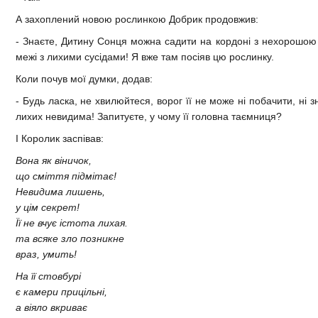
А захоплений новою рослинкою Добрик продовжив:
- Знаєте, Дитину Сонця можна садити на кордоні з нехорошо
межі з лихими сусідами! Я вже там посіяв цю рослинку.
Коли почув мої думки, додав:
- Будь ласка, не хвилюйтеся, ворог її не може ні побачити, ні 
лихих невидима! Запитуєте, у чому її головна таємниця?
І Королик заспівав:
Вона як віничок,
що сміття підмітає!
Невидима лишень,
у цім секрет!
Її не вчує істота лихая.
та всяке зло позникне
враз, умить!
На її стовбурі
є камери прицільні,
а віяло вкриває