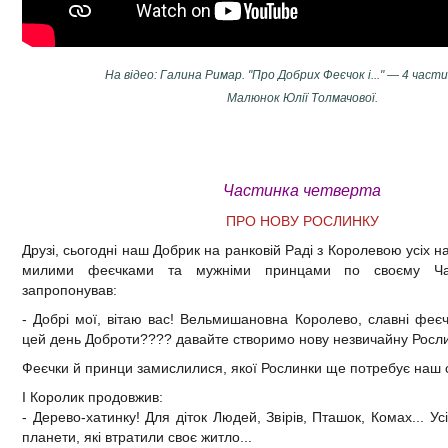
На відео: Галина Римар. "Про Добрих Феєчок і..." — 4 части
Малюнок Юлії Толмачової.
Ч
астинка четверта
ПРО НОВУ РОСЛИНКУ
Друзі, сьогодні наш Добрик на ранковій Раді з Королевою усіх на
милими феєчками та мужніми принцами по своєму Чар
запропонував:
- Добрі мої, вітаю вас! Вельмишановна Королево, славні феєч
цей день Доброти???? давайте створимо нову незвичайну Росл
Феєчки й принци замислилися, якої Рослинки ще потребує наш с
І Королик продовжив:
- Дерево-хатинку! Для діток Людей, Звірів, Пташок, Комах... У
планети, які втратили своє житло...