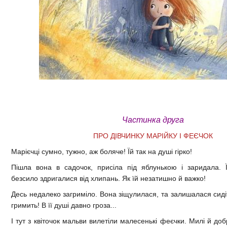
Частинка друга
ПРО ДІВЧИНКУ МАРІЙКУ І ФЕЄЧОК
Марієчці сумно, тужно, аж боляче! Їй так на душі гірко!
Пішла вона в садочок, присіла під яблунькою і заридала. Ї
безсило здригалися від хлипань. Як їй незатишно й важко!
Десь недалеко загриміло. Вона зіщулилася, та залишалася сиді
гримить! В її душі давно гроза...
І тут з квіточок мальви вилетіли малесенькі феєчки. Милі й добр