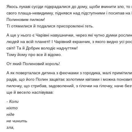
Якось лукаві сусіди підкрадалися до дому, щоби вчинити зло, то
свого плаща-невидимку, піднявся над підступними і посипав на 
Полиновим пилком!
Ті отямилися й подалися присоромлені геть.
А ще у нього є Чарівні навушнички, через які чутно думки рослин,
людей на всій планеті! І Чарівний екранчик, з якого видно усі ро
світі! Та й Добрик володіє надчуттям!
Тому йому про все й відомо.
От який Полиновий король!
А як поверталася дитина з феєчками з городика, малі примітили
радів, що його Полин зацвітає золотими квітами і можна понови
пилочку, що стрибав, задоволений, з гілочки на гілочку, наче без
ще й весело наспівував:
- Коли
ніхто
ніде
не чинить
зла,