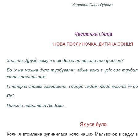
Картина Олесі Гудими.
Ч
астинка п'ята
НОВА РОСЛИНОЧКА, ДИТИНА СОНЦЯ
Знаєте, Друзі, чому я так довго не писала про феєчок?
Бо їх не можна було турбувати, адже вони з усіх сил трудил
став затишнішим.
І тепер їх справа завершена, і добрі, свідомі люди мають їм 
Як?
Просто лишатися Людьми.
Як усе було
Коли я втомлена зупинилася коло наших Мальвочок в садку в