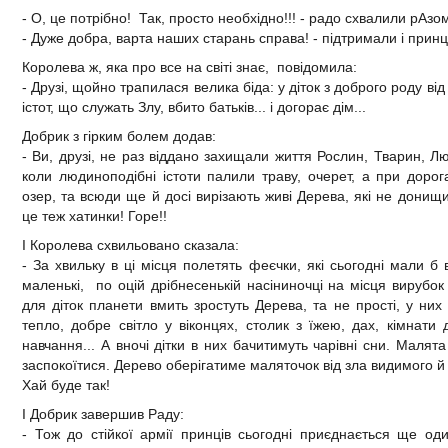
- О, це потрібно! Так, просто необхідно!!! - радо схвалили рАзо
- Дуже добра, варта наших старань справа! - підтримали і принц
Королева ж, яка про все на світі знає, повідомила:
- Друзі, щойно трапилася велика біда: у діток з доброго роду від
істот, що служать Злу, вбито батьків... і догорає дім...
Добрик з гірким болем додав:
- Ви, друзі, не раз віддано захищали життя Рослин, Тварин, Л
коли людиноподібні істоти палили траву, очерет, а при дорогах
озер, та всюди ще й досі вирізають живі Дерева, які не донищив
це теж хатинки! Горе!!
І Королева схвильовано сказала:
- За хвильку в ці місця полетять феєчки, які сьогодні мали б 
маленькі, по оцій дрібнесенькій насіниночці на місця вирубок 
для діток планети вмить зростуть Дерева, та не прості, у них
тепло, добре світло у віконцях, столик з їжею, дах, кімнати 
навчання... А вночі дітки в них бачитимуть чарівні сни. Малята
заспокоїтися. Дерево оберігатиме маляточок від зла видимого й
Хай буде так!
І Добрик завершив Раду:
- Тож до стійкої армії принців сьогодні приєднається ще од