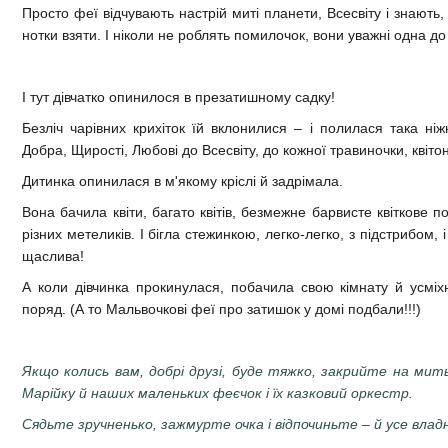
Просто феї відчувають настрій миті планети, Всесвіту і знають, 
нотки взяти. І ніколи не роблять помилочок, вони уважні одна до 
І тут дівчатко опинилося в презатишному садку!
Безліч чарівних крихіток їй вклонилися – і полилася така ніж
Добра, Щирості, Любові до Всесвіту, до кожної травиночки, квітон
Дитинка опинилася в м'якому кріслі й задрімала.
Вона бачила квіти, багато квітів, безмежне барвисте квіткове по
різних метеликів. І бігла стежинкою, легко-легко, з підстрибом,
щаслива!
А коли дівчинка прокинулася, побачила свою кімнату й усмі
поряд. (А то Мальвочкові феї про затишок у домі подбали!!!)
Якщо колись вам, добрі друзі, буде тяжко, закрийте на мит
Марійку й наших маленьких феєчок і їх казковий оркестр.
Сядьте зручненько, зажмурте очка і відпочиньте – й усе влад