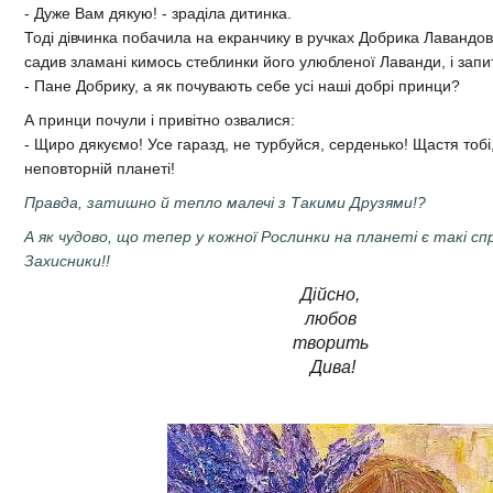
- Дуже Вам дякую! - зраділа дитинка.
Тоді дівчинка побачила на екранчику в ручках Добрика Лавандов
садив зламані кимось стеблинки його улюбленої Лаванди, і запи
- Пане Добрику, а як почувають себе усі наші добрі принци?
А принци почули і привітно озвалися:
- Щиро дякуємо! Усе гаразд, не турбуйся, серденько! Щастя тобі,
неповторній планеті!
Правда, затишно й тепло малечі з Такими Друзями!?
А як чудово, що тепер у кожної Рослинки на планеті є такі с
Захисники!!
Дійсно,
любов
творить
Дива!