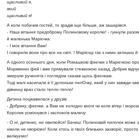
щасливий я,
який
щасливий я!
А коли побачив
гостей, то зрадів іще більше, аж зашарівся.
- Наші вітання предоброму Полиновому королю! - гукнули разом
й маленька Марієчка:
- І моє вітання Вам!
І говорили вони про все на світі. І Марієчці так з ними затишно й
А одного осіннього дня, коли Ромашкові феєчки з Марієчкою про
Морквяних фей і вже прямували стежинкою назад, Добрик відчу
змерзли рученята і поглядом сказав щось феєчкам.
Тоді малі насипали в її долоньки пилОчку, який у них завжди-зав
дівчинці враз стало тепло-тепло!
Дитина поцікавилася у друзів:
- Добрику, феєчки, а Вам не холодно вночі чи коли вітер і мороз
Королик усміхнувся і заспокоїв малечу:
- О ні, дитинко, не хвилюйся! Бачиш: Полиновий пилочок може зі
ніколи не хворіємо! Коли хтось із твоїх близьких захворіє, просто
вилікуємо!