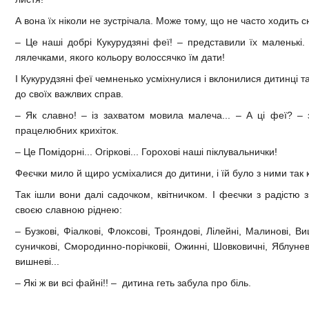
А вона їх ніколи не зустрічала. Може тому, що не часто ходить с
– Це наші добрі Кукурудзяні феї! – представили їх маленькі
лялечками, якого кольору волоссячко їм дати!
І Кукурудзяні феї чемненько усміхнулися і вклонилися дитинці т
до своїх важлвих справ.
– Як славно! – із захватом мовила малеча... – А ці феї? –
працелюбних крихіток.
– Це Помідорні... Огіркові... Горохові наші піклувальнички!
Феєчки мило й щиро усміхалися до дитини, і їй було з ними так 
Так ішли вони далі садочком, квітничком. І феєчки з радістю 
своєю славною ріднею:
– Бузкові, Фіалкові, Флоксові, Трояндові, Лілейні, Малинові, В
суничкові, Смородинно-порічковіі, Ожинні, Шовковичні, Яблуне
вишневі...
– Які ж ви всі файні!! – дитина геть забула про біль.