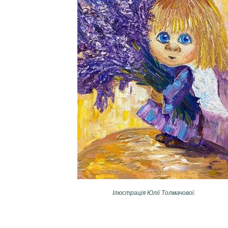
Ілюстрація Юлії Толмачової.