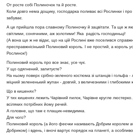
От росте собі Полиночок та й росте.
Коли довго нема дощику, господарка поливає всі Рослинки і про
забуває.
А це прийшла пора славному Полиночку й зацвітати. Та ще ж як
світлими, сонячними, аж золотими! Яка радість господиньці!
(А вона ще ж не відає, що на цій Рослині вже поселився справжн
пресправжнісінький Полиновий король. І не простий, а король усі
Рослинок!)
Полиновий король про все знає, усе чує.
У що одягнений, запитуєте?
На ньому поверх срібно-зеленого костюма зі штанців і гольфа - 
міцний зелененький жупан - довгий, з величезними і глибокими
Що в кишенях?
У тих кишенях лежить Чарівний пилок, Чарівне кругле люстерко..
всіляких потрібних йому речей.
А головне, що там є плащик-невидимка.
Для чого?
Полиновий король (а його феєчки називають Добрим королем а
Добриком) і вдень, і вночі вартує порядок на планеті, а особливо