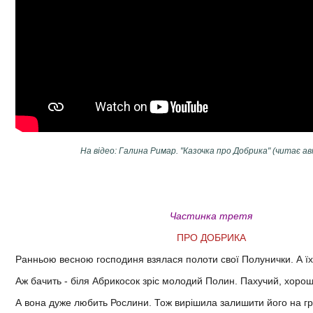
На відео: Галина Римар. "Казочка про Добрика" (читає ав
Частинка третя
ПРО ДОБРИКА
Ранньою весною господиня взялася полоти свої Полунички. А їх 
Аж бачить - біля Абрикосок зріс молодий Полин. Пахучий, хоро
А вона дуже любить Рослини. Тож вирішила залишити його на гр