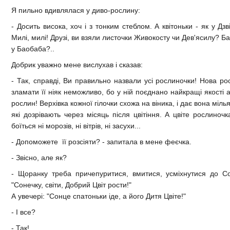
Я пильно вдивлялася у диво-рослину:
- Досить висока, хоч і з тонким стеблом. А квітоньки - як у Дзв
Милі, милі! Друзі, ви взяли листочки Живокосту чи Дев'ясилу? Ба
у Баобаба?..
Добрик уважно мене вислухав і сказав:
- Так, справді, Ви правильно назвали усі рослиночки! Нова ро
зламати її ніяк неможливо, бо у ній поєднано найкращі якості
рослин! Верхівка кожної гілочки схожа на віника, і дає вона мілья
які дозрівають через місяць після цвітіння. А цвіте рослиноч
боїться ні морозів, ні вітрів, ні засухи...
- Допоможете її розсіяти? - запитала в мене феєчка.
- Звісно, але як?
- Щоранку треба причепуритися, вмитися, усміхнутися до Со
"Сонечку, світи, Добрий Цвіт рости!"
А увечері: "Сонце спатоньки іде, а його Дитя Цвіте!"
- І все?
- Так!