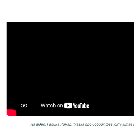
На відео: Галина Римар. "Казка про добрих феєчок" (читає 