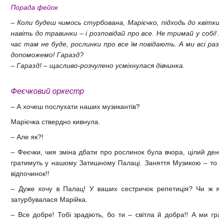
Порада фейок
–
Коли будеш чимось стурбована, Марієчко, підходь до квітки
навіть до травинки
–
і розповідай про все. Не тримай у собі
час там не буде, рослинки про все їм повідають. А ми всі раз
допоможемо! Гаразд?
–
Гаразд!
–
щасливо-розчулено усміхнулася дівчинка.
Феєчковий оркестр
–
А хочеш послухати наших музикантів?
Марієчка ствердно кивнула.
–
Але як?!
–
Феєчки, чия зміна дбати про рослинок була вчора, цілий де
гратимуть у нашому Затишному Палаці. Заняття Музикою
–
то 
відпочинок!!
–
Дуже хочу в Палац! У ваших сестричок репетиція? Чи ж 
затурбувалася Марійка.
–
Все добре! Тобі зрадіють, бо ти
–
світла й добра!! А ми гр