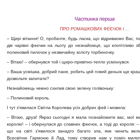
Частинка перша
ПРО РОМАШКОВИХ ФЕЄЧОК І ...
– Щирі вітання! О, пробачте, будь ласка, що відриваємо Вас, п
дві чарівні феєчки на льоту до незнайомця, що клопітливо з
полиновий пилочок у незвичайну золоту торбиночку.
– Вітаю! – обернувся той і щиро-привітно-тепло усміхнувся.
– Ваша усмішка, добрий пане, робить цей гожий деньок ще кращ
дозвольте запитати?
Незнайомець чемно схилив свою зелену голівоньку:
– Полиновий король.
І тут з'явилася Світла Королева усіх добрих фей і мовила:
– Вітаю, друзі! Якраз сьогодні я мала познайомити вас, мої м
королю! – і обернулася до славних феєчок, а тоді до короля:
що на світі з'явилося занадто багато зла, яке чинить ве
Всесвітню Гармоню й Лад, тому створив нам у поміч мило