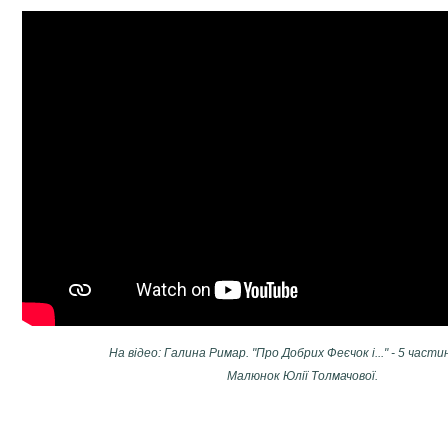
На відео: Галина Римар. "Про Добрих Феєчок і..." - 5 части
Малюнок Юлії Толмачової.