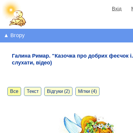
Вхід
▲ Вгору
Галина Римар. "Казочка про добрих феєчок і..
слухати, відео)
Все
Текст
Відгуки (2)
Мітки (4)