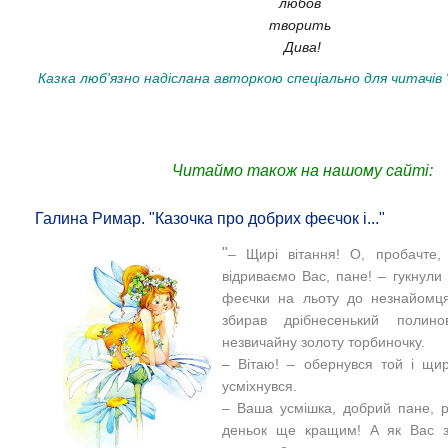
любов
творить
Дива!
Казка люб'язно надіслана авторкою спеціально для читачів 
Читаймо також на нашому сайті:
Галина Римар. "Казочка про добрих феєчок і..."
"
–
Щирі вітання! О, пробачте,
відриваємо Вас, пане!
–
гукнули 
феєчки на льоту до незнайомця
збирав дрібнесенький полин
незвичайну золоту торбиночку.
–
Вітаю!
–
обернувся той і щиро
усміхнувся.
–
Ваша усмішка, добрий пане, р
деньок ще кращим! А як Вас зо