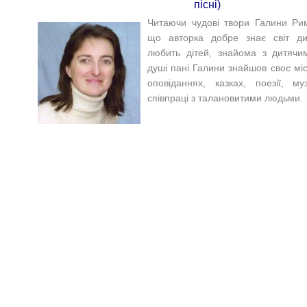
пісні)
Читаючи чудові твори Галини Ри
що авторка добре знає світ ди
любить дітей, знайома з дитячи
душі пані Галини знайшов своє місц
оповіданнях, казках, поезії, му
співпраці з талановитими людьми.