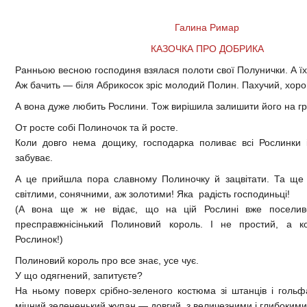
Галина Римар
КАЗОЧКА ПРО ДОБРИКА
Ранньою весною господиня взялася полоти свої Полунички. А їх 
Аж бачить — біля Абрикосок зріс молодий Полин. Пахучий, хор
А вона дуже любить Рослини. Тож вирішила залишити його на гр
От росте собі Полиночок та й росте.
Коли довго нема дощику, господарка поливає всі Рослинки 
забуває.
А це прийшла пора славному Полиночку й зацвітати. Та ще
світлими, сонячними, аж золотими! Яка радість господиньці!
(А вона ще ж не відає, що на цій Рослині вже поселився
пресправжнісінький Полиновий король. І не простий, а ко
Рослинок!)
Полиновий король про все знає, усе чує.
У що одягнений, запитуєте?
На ньому поверх срібно-зеленого костюма зі штанців і голь
міцний зелененький жупан — довгий, з величезними і глибоким