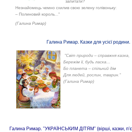
запитати?
Незнайомець чемно схилив свою зелену голівоньку:
–
Полиновий король..."
(Галина Римар)
Галина Римар. Казки для усієї родини.
"Світ природи – справжня казка,
Бережім її, будь ласка…
Бо планета – спільний дім
Для людей, рослин, тварин."
(Галина Римар)
Галина Римар. "УКРАЇНСЬКИМ ДІТЯМ" (вірші, казки, п'єс