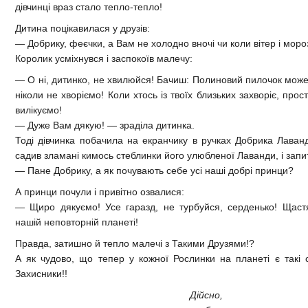
дівчинці враз стало тепло-тепло!
Дитина поцікавилася у друзів:
—
Добрику, феєчки, а Вам не холодно вночі чи коли вітер і моро
Королик усміхнувся і заспокоїв малечу:
—
О ні, дитинко, не хвилюйся! Бачиш: Полиновий пилочок може 
ніколи не хворіємо! Коли хтось із твоїх близьких захворіє, прос
вилікуємо!
—
Дуже Вам дякую!
—
зраділа дитинка.
Тоді дівчинка побачила на екранчику в ручках Добрика Лаван
садив зламані кимось стеблинки його улюбленої Лаванди, і запи
—
Пане Добрику, а як почувають себе усі наші добрі принци?
А принци почули і привітно озвалися:
—
Щиро дякуємо! Усе гаразд, не турбуйся, серденько! Щастя 
нашій неповторній планеті!
Правда, затишно й тепло малечі з Такими Друзями!?
А як чудово, що тепер у кожної Рослинки на планеті є такі с
Захисники!!
Дійсно,