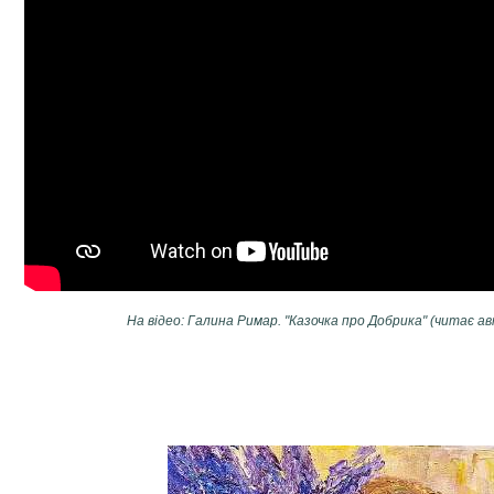
На відео: Галина Римар. "Казочка про Добрика" (читає ав