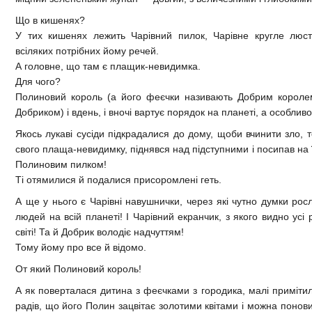
Що в кишенях?
У тих кишенях лежить Чарівний пилок, Чарівне кругле люсте
всіляких потрібних йому речей.
А головне, що там є плащик-невидимка.
Для чого?
Полиновий король (а його феєчки називають Добрим корол
Добриком) і вдень, і вночі вартує порядок на планеті, а особливо
Якось лукаві сусіди підкрадалися до дому, щоби вчинити зло, 
свого плаща-невидимку, піднявся над підступними і посипав на 
Полиновим пилком!
Ті отямилися й подалися присоромлені геть.
А ще у нього є Чарівні навушнички, через які чутно думки росли
людей на всій планеті! І Чарівний екранчик, з якого видно усі 
світі! Та й Добрик володіє надчуттям!
Тому йому про все й відомо.
От який Полиновий король!
А як поверталася дитина з феєчками з городика, малі примітил
радів, що його Полин зацвітає золотими квітами і можна понов