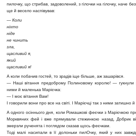
пилочку, що стрибав, задоволений, з гілочки на гілочку, наче бе
ще й весело наспівував:
—
Коли
ніхто
ніде
не чинить
зла,
щасливий я,
який
щасливий я!
А коли побачив гостей, то зрадів іще більше, аж зашарівся.
—
Наші вітання предоброму Полиновому королю!
—
гукнули 
ними й маленька Марієчка:
—
І моє вітання Вам!
І говорили вони про все на світі. І Марієчці так з ними затишно й
А одного осіннього дня, коли Ромашкові феєчки з Марієчкою пр
Морквяних фей і вже прямували стежинкою назад, Добрик ві
змерзли рученята і поглядом сказав щось феєчкам.
Тоді малі насипали в її долоньки пилОчку, який у них завжд