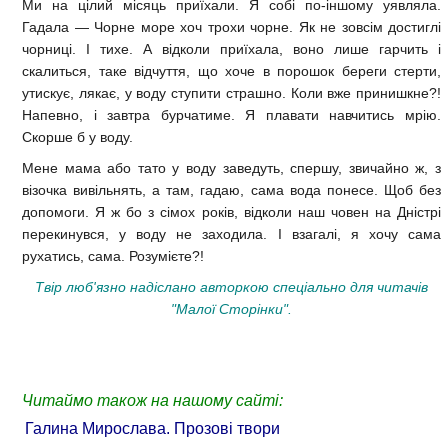
Ми на цілий місяць приїхали. Я собі по-іншому уявляла.
Гадала — Чорне море хоч трохи чорне. Як не зовсім достиглі
чорниці. І тихе. А відколи приїхала, воно лише гарчить і
скалиться, таке відчуття, що хоче в порошок береги стерти,
утискує, лякає, у воду ступити страшно. Коли вже принишкне?!
Напевно, і завтра бурчатиме. Я плавати навчитись мрію.
Скорше б у воду.
Мене мама або тато у воду заведуть, спершу, звичайно ж, з
візочка вивільнять, а там, гадаю, сама вода понесе. Щоб без
допомоги. Я ж бо з сімох років, відколи наш човен на Дністрі
перекинувся, у воду не заходила. І взагалі, я хочу сама
рухатись, сама. Розумієте?!
Твір люб'язно надіслано авторкою спеціально для читачів
"Малої Сторінки".
Читаймо також на нашому сайті:
Галина Мирослава. Прозові твори