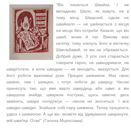
"Він пишеться Швайка. І не
випадково. Шило, як кажуть, не в
тому місці. Шварний, однак не
швайкало — не шейкається з місця
на місце без потреби. Казали, що він
шваб, може й так. Вимову має
нечітку, тому кличуть його в містечку
Швельбавий, та він не ображається.
Добрий дуже. З усіх сил старається
говорити гарно, не швандрикати, не
шварґотати, а коли швидкає — не виходить, змазується. Для
його роботи важливіші руки. Працює шевчиком. Має свою
шевню, там і шевцює, і готує чоботи до шварцу. Часом
принесуть такі, що вже варто швирдиць або швиг, а він
шварунок знайде, шварком постукає, щось швигне, десь
замінить, швари попідтягує — ніколи не зноситься. І все
швидко-швидко. Знайшов собі пару шевчина. Тепер працюють
удвох з шевчихою. А ще він, можете від здивування шваркнути,
мій шваґер. Отак!"
(Галина Мирослава)