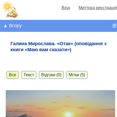
Вхід
Миттєва реєстрація
▲ Вгору
☰
Галина Мирослава. «Отак» (оповідання з
книги «Маю вам сказати»)
Все
Текст
Відгуки (0)
Мітки (5)