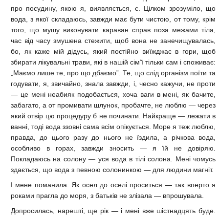
про посудину, якою я, виявляється, є. Цілком зрозуміло, що
вода, з якої складаюсь, завжди має бути чистою, от тому, крім
того, що мушу виконувати караван справ поза межами тіла,
час від часу змушена стежити, щоб вона не занечищувалась,
бо, як каже мій дідусь, який постійно виїжджає в гори, щоб
збирати лікувальні трави, які в нашій сім’ї тільки сам і споживає:
„Маємо лише те, про що дбаємо”. Те, що слід організм поїти та
годувати, я, звичайно, знала завжди, і, чесно кажучи, не проти
— це мені неабияк подобається, хоча ваги в мені, як бачите,
забагато, а от промивати шлунок, пробачте, не люблю — через
який отвір цю процедуру б не починати. Найкраще — лежати в
ванні, тоді вода ззовні сама всім опікується. Море я теж люблю,
правда, до цього разу до нього не їздила, а річкова вода,
особливо в горах, завжди зносить — я їй не довіряю.
Покладаюсь на солону — уся вода в тілі солона. Мені чомусь
здається, що вода з певною солонинкою — для людини магніт.
І мене поманила. Як осел до оселі проситься — так вперто я
роками прагла до моря, з батьків не злізала — впрошувала.
Допросилась, нарешті, ще рік — і мені вже шістнадцять буде.