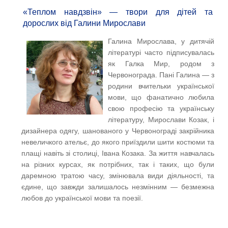
«Теплом навдзвін» — твори для дітей та
дорослих від Галини Мирослави
Галина Мирослава, у дитячій
літературі часто підписувалась
як Галка Мир, родом з
Червонограда. Пані Галина — з
родини вчительки української
мови, що фанатично любила
свою професію та українську
літературу, Мирослави Козак, і
дизайнера одягу, шанованого у Червонограді закрійника
невеличкого ательє, до якого приїздили шити костюми та
плащі навіть зі столиці, Івана Козака. За життя навчалась
на різних курсах, як потрібних, так і таких, що були
даремною тратою часу, змінювала види діяльності, та
єдине, що завжди залишалось незмінним — безмежна
любов до української мови та поезії.