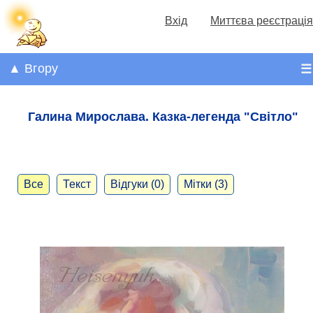
Вхід
Миттєва реєстрація
▲ Вгору
☰
Галина Мирослава. Казка-легенда "Світло"
Все
Текст
Відгуки (0)
Мітки (3)