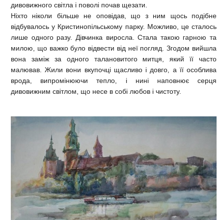
дивовижного світла і поволі почав щезати.
Ніхто ніколи більше не оповідав, що з ним щось подібне
відбувалось у Кристинопільському парку. Можливо, це сталось
лише одного разу. Дівчинка виросла. Стала такою гарною та
милою, що важко було відвести від неї погляд. Згодом вийшла
вона заміж за одного талановитого митця, який її часто
малював. Жили вони вкупочці щасливо і довго, а її особлива
врода, випромінюючи тепло, і нині наповнює серця
дивовижним світлом, що несе в собі любов і чистоту.