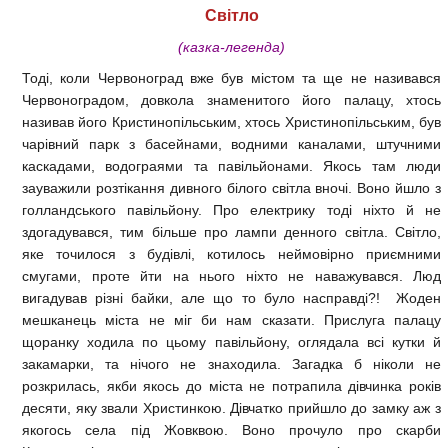
Світло
(казка-легенда)
Тоді, коли Червоноград вже був містом та ще не називався
Червоноградом, довкола знаменитого його палацу, хтось
називав його Кристинопільським, хтось Христинопільським, був
чарівний парк з басейнами, водними каналами, штучними
каскадами, водограями та павільйонами. Якось там люди
зауважили розтікання дивного білого світла вночі. Воно йшло з
голландського павільйону. Про електрику тоді ніхто й не
здогадувався, тим більше про лампи денного світла. Світло,
яке точилося з будівлі, котилось неймовірно приємними
смугами, проте йти на нього ніхто не наважувався. Люд
вигадував різні байки, але що то було насправді?! Жоден
мешканець міста не міг би нам сказати. Прислуга палацу
щоранку ходила по цьому павільйону, оглядала всі кутки й
закамарки, та нічого не знаходила. Загадка б ніколи не
розкрилась, якби якось до міста не потрапила дівчинка років
десяти, яку звали Христинкою. Дівчатко прийшло до замку аж з
якогось села під Жовквою. Воно прочуло про скарби