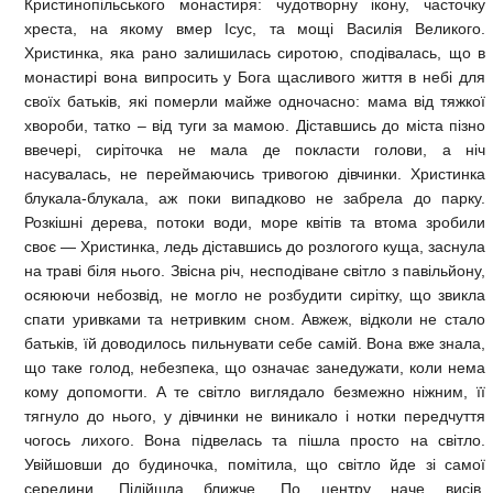
Кристинопільського монастиря: чудотворну ікону, часточку
хреста, на якому вмер Ісус, та мощі Василія Великого.
Христинка, яка рано залишилась сиротою, сподівалась, що в
монастирі вона випросить у Бога щасливого життя в небі для
своїх батьків, які померли майже одночасно: мама від тяжкої
хвороби, татко – від туги за мамою. Діставшись до міста пізно
ввечері, сиріточка не мала де покласти голови, а ніч
насувалась, не переймаючись тривогою дівчинки. Христинка
блукала-блукала, аж поки випадково не забрела до парку.
Розкішні дерева, потоки води, море квітів та втома зробили
своє — Христинка, ледь діставшись до розлогого куща, заснула
на траві біля нього. Звісна річ, несподіване світло з павільйону,
осяюючи небозвід, не могло не розбудити сирітку, що звикла
спати уривками та нетривким сном. Авжеж, відколи не стало
батьків, їй доводилось пильнувати себе самій. Вона вже знала,
що таке голод, небезпека, що означає занедужати, коли нема
кому допомогти. А те світло виглядало безмежно ніжним, її
тягнуло до нього, у дівчинки не виникало і нотки передчуття
чогось лихого. Вона підвелась та пішла просто на світло.
Увійшовши до будиночка, помітила, що світло йде зі самої
середини. Підійшла ближче. По центру наче висів,