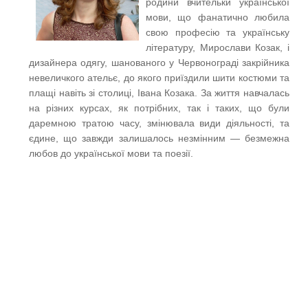
родини вчительки української
мови, що фанатично любила
свою професію та українську
літературу, Мирослави Козак, і
дизайнера одягу, шанованого у Червонограді закрійника
невеличкого ательє, до якого приїздили шити костюми та
плащі навіть зі столиці, Івана Козака. За життя навчалась
на різних курсах, як потрібних, так і таких, що були
даремною тратою часу, змінювала види діяльності, та
єдине, що завжди залишалось незмінним — безмежна
любов до української мови та поезії.