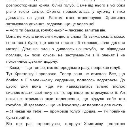
розпросторивши крила, білий голуб. Саме від нього в усі боки
рівно текло світло. Сирітка примостилась у куточку і тихо
дивилась на диво. Раптом птах стрепенувся. Христинка
затамувала дихання, гадаючи, що це через неї.
– Чого ти бажаєш, голубонько? – ласкаво запитав він.
Вона не могла вимовити жодного слова. Їй ввижалось, а може,
воно так і було, що світло пестить її волосся, наче долоня
матері. Дівчинка пильно дивилась на голуба, не відводячи
погляду, аж поки сльози не заструменіли з її оченят і не
покотились цівками додолу.
– Кажи, — ще тонше, ніж попереднього разу, попрохав голуб.
Тут Христинку і прорвало. Тепер вона не стихала. Все, що
боліло в її маленькому серденьку, полилось водограєм. До
цього дня вона ніде не наважувалась вільно вголос
висловлювати свої почуття. Тепер ніщо не стримувало її. Аж
поки не отримала таке полегшення, що відчула себе теж
голубом, їй здавалось, що не існує жодних перепон для льоту.
– Я чекав на тебе, — промовив голуб і додав, — ти повинна
була прийти.
Він ще раз стрепенувся, огорнув Христинку теплотою