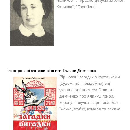
лісникові!", "Красно дякуєм за хліб!",
Калинка", "Горобина".
Ілюстровані загадки-віршики Галини Демченко
Віршовані загадки з картинками
(художник - невідомий) від
української поетеси Галини
Демченко про ялинку, гриби,
корову, павучка, вареники, мак,
їжачка, жабку, комаря та песика.