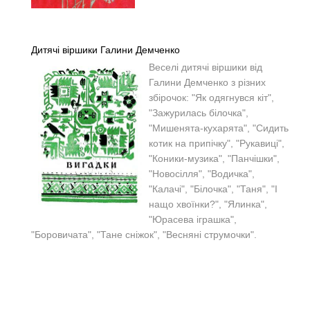
Дитячі віршики Галини Демченко
Веселі дитячі віршики від
Галини Демченко з різних
збірочок: "Як одягнувся кіт",
"Зажурилась білочка",
"Мишенята-кухарята", "Сидить
котик на припічку", "Рукавиці",
"Коники-музика", "Панчішки",
"Новосілля", "Водичка",
"Калачі", "Білочка", "Таня", "І
нащо хвоїнки?", "Ялинка",
"Юрасева іграшка",
"Боровичата", "Тане сніжок", "Весняні струмочки".