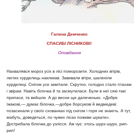
Галина Демченко
СПАСИБІ ЛІСНИКОВІ!
Оповідання
Нахвалявся мороз усіх в лісі поморозити. Холодних вітрів,
лютих хурделиць накликав. Завивали вітри, шаленіли
хурделиці. Снігом усе замітали. Скрутно, голодно стало птахам
і звірам. Навіть білочка й та засмутилася. Були в неї сякі-такі
припаси, та вийшли. А до весни ще далеченько. «Добре
їжакові,— думає білочка,—добре борсукові й ведмедеві:
позасинали у своїх схованках під снігом і горя не знають. А тут,
мабуть, доведеться, по чужих лісах поживи шукати».
Дострибала білочка до узлісся. Аж чує: хтось шурх-шурх, рип-
рип!