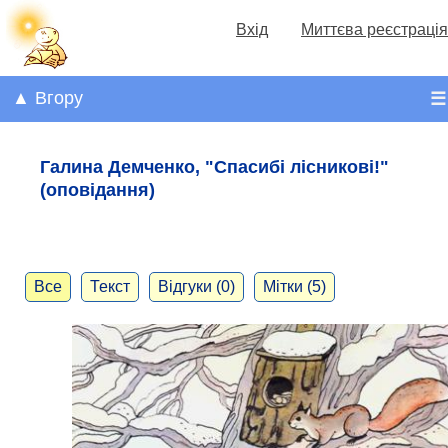
Вхід
Миттєва реєстрація
▲ Вгору
☰
Галина Демченко, "Спасибі лісникові!"
(оповідання)
Все
Текст
Відгуки (0)
Мітки (5)