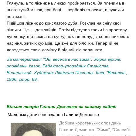
Глянула, а то лісник на лижах пробирається. За плечима в
нього тугий мішок, при боці — верболіз та осика, в пучечки
пов'язані.
Підійшов лісник до крислатого дуба. Розклав на снігу свої
вінички. Це — для зайців. Потім відступив трохи і в простору
дуплянку, що висіла на сучку, поклав жолудів, соняіпникового
насіння, житніх сухарів. Це вже для білочки. Тепер їй не
доведеться свою домівку й рідний ліс полишати.
За матеріалами: "Ой, весела в нас зима". Збірка віршів,
оповідань, казок. Редактор-упорядник Станіслав
Вишенський. Художних Людмила Постних. Київ, "Веселка",
1986, стор. 69.
Більше творів Галини Демченко на нашому сайті:
Маленькі дитячі оповідання Галини Демченко
Добірка коротеньких оповідань
Галини Демченко: "Зима", "Спасибі