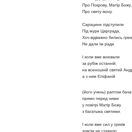
Про Покрову, Матір Божу,
Про святу ікону.
Сарацини підступили
Під мури Царграда,
Хоч відважно бились гре
Не дали їм ради.
І коли вже воювали
за рубіж останній,
на всеношній святий Андр
а з ним Єпіфаній
(його учень) раптом бача
прямо перед ними
у повітрі Матір Божу
з багатьма святими.
І коли вже сил у греків
зовсім не ставало,