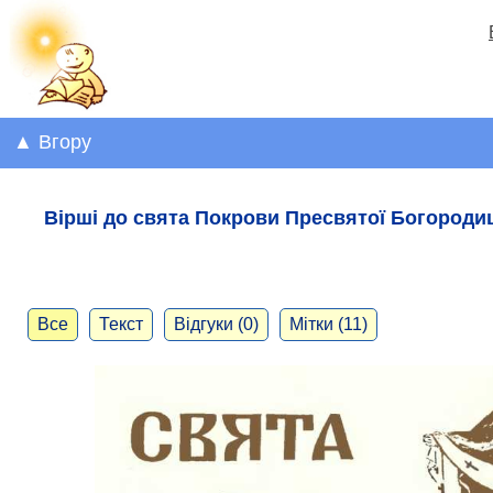
▲ Вгору
Вірші до свята Покрови Пресвятої Богороди
Все
Текст
Відгуки (0)
Мітки (11)