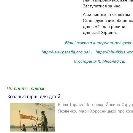
Заступитися за нас.
А чи листям, а чи снігом
Стань духовним оберего
Для сім'ї і для родини,
Для всієї України.
Вірші взято з інтернет-ресурсів
http://www.parafia.org.ua/
.,
https://nbu4kids.wo
Ілюстрація К. Мілонадіса.
Читайте також:
Козацькі вірші для дітей
Вірші Тараса Шевченка, Йосипа Струц
Яковенко, Марії Хоросницької про коза