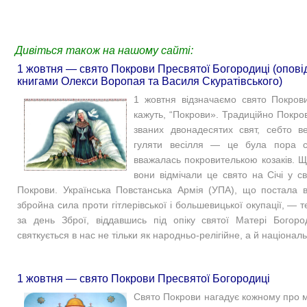
Дивіться також на нашому сайті:
1 жовтня — свято Покрови Пресвятої Богородиці (оповід
книгами Олекси Воропая та Василя Скуратівського)
1 жовтня відзначаємо свято Покрови
кажуть, “Покрови». Традиційно Покро
званих двонадесятих свят, себто в
гуляти весілля — це була пора с
вважалась покровителькою козаків. Щ
вони відмічали це свято на Січі у с
Покрови. Українська Повстанська Армія (УПА), що постала в 
збройна сила проти гітлерівської і большевицької окупації, — 
за день Зброї, віддавшись під опіку святої Матері Богор
святкується в нас не тільки як народньо-релігійне, а й націонал
1 жовтня — свято Покрови Пресвятої Богородиці
Свято Покрови нагадує кожному про 