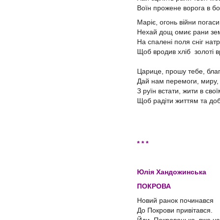
Воїн прожене ворога в б
Маріє, огонь війни погаси
Нехай дощ омиє рани зем
На спалені поля сніг нат
Щоб вродив хліб золоті в
Царице, прошу тебе, бла
Дай нам перемоги, миру, 
З руїн встати, жити в сво
Щоб радіти життям та доб
* * *
Юлія Хандожинська
ПОКРОВА
Новий ранок починався
До Покрови привітався.
Йди, Покровонько, вже ча