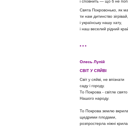
і сповнить — що б не поп
Свята Покровонько, як ма
ти нам дитинство зігрівай
і українську нашу хату,
і наш веселий рідний кра
* * *
Олесь Лупій
СВІТ У СЯЙВІ
Світ у сяйві, не впізнати
саду і городу.
То Покрова - світле свято
Нашого народу.
То Покрова землю вкрил
щедрими плодами,
розпростерла ніжні крила