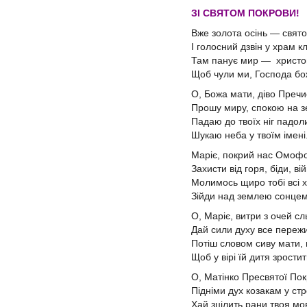
ЗІ СВЯТОМ ПОКРОВИ!
Вже золота осінь — свято
І голосний дзвін у храм к
Там панує мир — христо
Щоб чули ми, Господа бо
О, Божа мати, діво Пречи
Прошу миру, спокою на з
Падаю до твоїх ніг падол
Шукаю неба у твоїм імені
Маріє, покрий нас Омоф
Захисти від горя, біди, ві
Молимось щиро тобі всі 
Зійди над землею сонцем
О, Маріє, витри з очей сл
Дай сили духу все пережи
Потіш словом сиву мати, 
Щоб у вірі їй дитя зростит
О, Матінко Пресвятої Пок
Підніми дух козакам у ст
Хай зцілить рани твоя мо