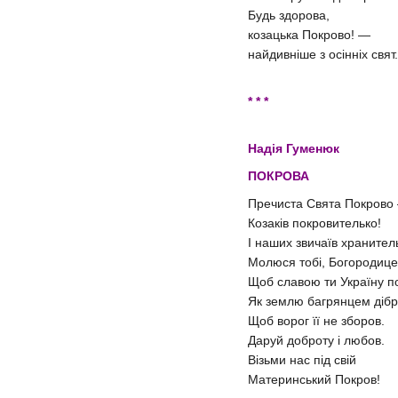
Будь здорова,
козацька Покрово! —
найдивніше з осінніх свят.
* * *
Надія Гуменюк
ПОКРОВА
Пречиста Свята Покрово
Козаків покровителько!
І наших звичаїв хранител
Молюся тобі, Богородице
Щоб славою ти Україну п
Як землю багрянцем дібр
Щоб ворог її не зборов.
Даруй доброту і любов.
Візьми нас під свій
Материнський Покров!