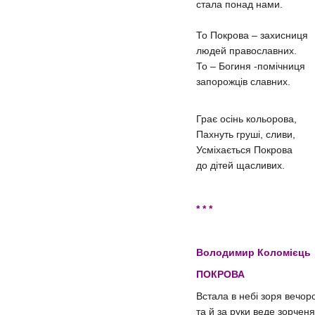
стала понад нами.
То Покрова – захисниця
людей православних.
То – Богиня -помічниця
запорожців славних.
Грає осінь кольорова,
Пахнуть груші, сливи,
Усміхається Покрова
до дітей щасливих.
* * *
Володимир Коломієць
ПОКРОВА
Встала в небі зоря вечор
та й за руки веде зорчен