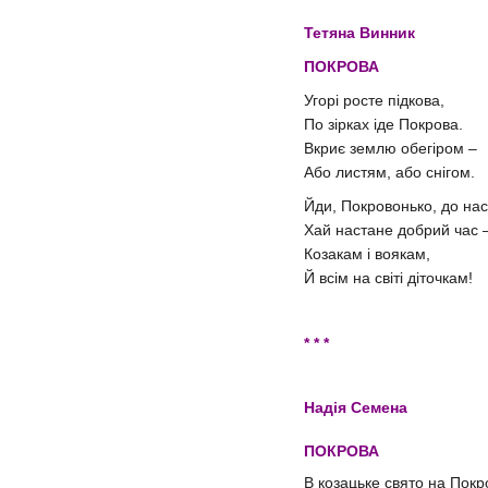
Тетяна Винник
ПОКРОВА
Угорi росте пiдкова,
По зiрках iде Покрова.
Вкриє землю обегiром –
Або листям, або снiгом.
Йди, Покровонько, до нас
Хай настане добрий час 
Козакам i воякам,
Й всiм на свiтi дiточкам!
* * *
Надія Семена
ПОКРОВА
В козацьке свято на Пок