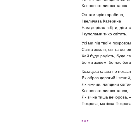
Кленового листка танок.
Он там яріє горобина,
І величава Катерина
Нам дорікає: «Діти, діти..
І куполами тихо світить.
Усі ми під твоїм покрово
Свята земля, свята основ
Хай буде радість, буде св
Бо ми живем, бо нас бага
Козацька слава не погасн
Як образ дорогий і ясний,
Як ніжний, лагідний світа
Кленового листка танок,
Як вічна тиша вечорова,
Покрова, матінка Покрова
* * *