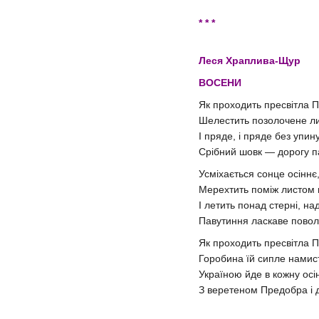
* * *
Леся Храплива-Щур
ВОСЕНИ
Як проходить пресвітла П
Шелестить позолочене ли
І пряде, і пряде без упин
Срібний шовк — дорогу п
Усміхається сонце осіннє
Мерехтить поміж листом 
І летить понад стерні, н
Павутиння ласкаве поволі
Як проходить пресвітла П
Горобина їй сипле намис
Україною йде в кожну осі
З веретеном Предобра і д