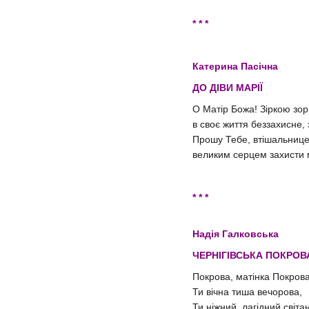
* * *
Катерина Пасічна
ДО ДІВИ МАРІЇ
О Матір Божа! Зіркою зор
в своє життя беззахисне,
Прошу Тебе, втішальнице
великим серцем захисти 
* * *
Надія Галковська
ЧЕРНІГІВСЬКА ПОКРОВ
Покрова, матінка Покрова
Ти вічна тиша вечорова,
Ти ніжний, лагідний світа