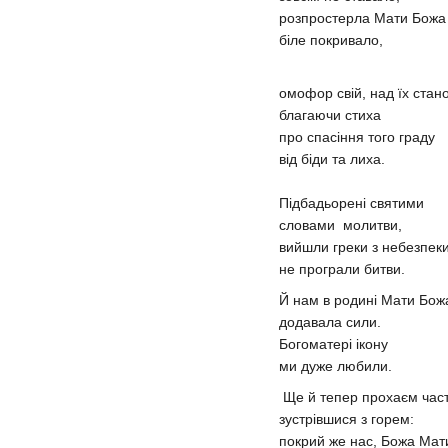
розпростерла Мати Божа
біле покривало,
омофор свій, над їх стан
благаючи стиха
про спасіння того граду
від біди та лиха.
Підбадьорені святими
словами молитви,
вийшли греки з небезпеки
не програли битви.
Й нам в родині Мати Бож
додавала сили.
Богоматері ікону
ми дуже любили.
Ще й тепер прохаєм част
зустрівшися з горем:
покрий же нас, Божа Мат