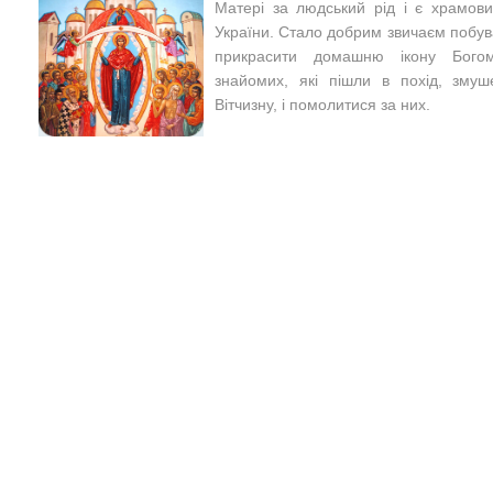
Матері за людський рід і є храмови
України. Стало добрим звичаєм побув
прикрасити домашню ікону Богом
знайомих, які пішли в похід, змуш
Вітчизну, і помолитися за них.