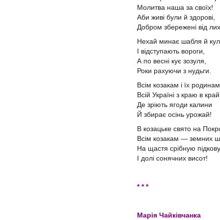
Молитва наша за своїх!
Аби живі були й здорові,
Добром збережені від лих
Нехай минає шабля й ку
І відступають вороги,
А по весні кує зозуля,
Роки рахуючи з нудьги.
Всім козакам і їх родинам
Всій Україні з краю в край
Де зріють ягоди калини
Й збирає осінь урожай!
В козацьке свято на Покр
Всім козакам — земних ш
На щастя срібную підков
І долі сонячних висот!
* * *
Марія Чайківчанка