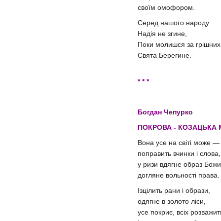
своїм омофором.
Серед нашого народу
Надія не згине,
Поки молишся за грішних
Свята Берегине.
* * *
Богдан Чепурко
ПОКРОВА - КОЗАЦЬКА 
Вона усе на світі може —
поправить вчинки і слова,
у ризи вдягне образ Божи
догляне вольності права.
Ізцілить рани і образи,
одягне в золото ліси,
усе покриє, всіх розважит