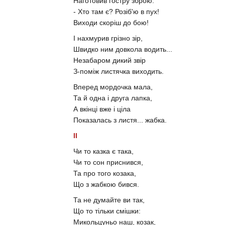
Наготовив гостру зброю:
- Хто там є? Розіб'ю в пух!
Виходи скоріш до бою!
І нахмурив грізно зір,
Швидко ним довкола водить...
Незабаром дикий звір
З-поміж листячка виходить.
Вперед мордочка мала,
Та й одна і друга лапка,
А вкінці вже і ціла
Показалась з листя... жабка.
II
Чи то казка є така,
Чи то сон приснився,
Та про того козака,
Що з жабкою бився.
Та не думайте ви так,
Що то тільки смішки:
Микольцуньо наш, козак,