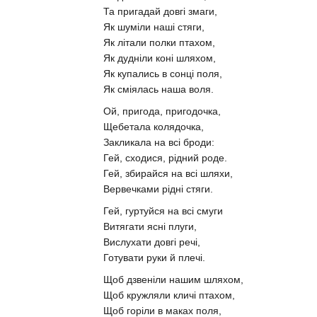
Та пригадай довгі змаги,
Як шуміли наші стяги,
Як літали полки птахом,
Як дудніли коні шляхом,
Як купались в сонці поля,
Як сміялась наша воля.
Ой, пригода, пригодочка,
Щебетала колядочка,
Закликала на всі броди:
Гей, сходися, рідний роде.
Гей, збирайся на всі шляхи,
Вервечками рідні стяги.
Гей, гуртуйся на всі смуги
Витягати ясні плуги,
Вислухати довгі речі,
Готувати руки й плечі.
Щоб дзвеніли нашим шляхом,
Щоб кружляли кличі птахом,
Щоб горіли в маках поля,