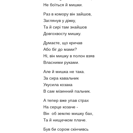
Не боїться й мишки.
Раз в комору він зайшов,
Заглянув у діжку,
Та й сирі там знайшов
Довгохвосту мишку.
Думаєте, що кричав
Або біг до мами?
Ні, він мишку в полон взяв
Власними руками.
Але й мишка не така.
За сира кавальчик
Укусила козака
В сам мізинний пальчик.
А тепер вже упав страх
На серце козаче -
Він об землю мишку бах,
Та й нищечком плаче.
Був би сором скінчивсь