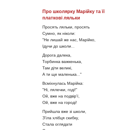
Про школярку Марійку та її
платкові ляльки
Просять ляльки, просять
Сумно, як ніколи:
"Не лишай же нас, Марійко,
Ідучи до школи...
Дорога далека,
Торбинка важкенька,
Там діти великі,
А ти ще маленька..."
Всміхнулась Марійка:
"Ні, лялечки, годі!"
Ой, вже на подвір'ї,
Ой, вже на городі!
Прийшла вже зі школи,
З'їла хлібця скибку,
Стала оглядати