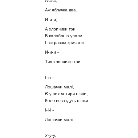
А-а-а,
Аж яблучка два.
И-и-и,
А хлопчики три
В калабаню упали
І всі разом кричали -
И-и-и -
Тих хлопчиків три.
І-і-і -
Лошачки малі,
Є у них чотири ніжки,
Коло воза ідуть пішки -
І-і-і -
Лошачки малі.
У-у-у,