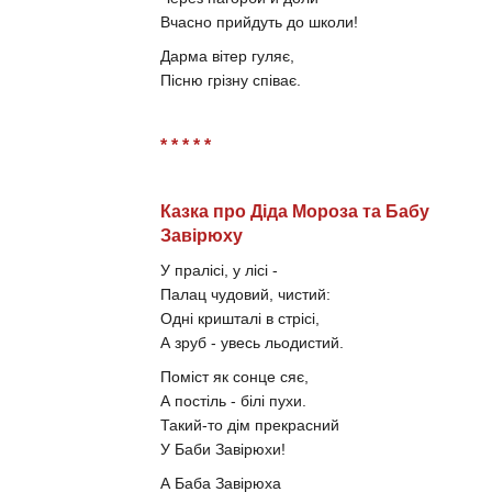
Вчасно прийдуть до школи!
Дарма вітер гуляє,
Пісню грізну співає.
* * * * *
Казка про Діда Мороза та Бабу
Завірюху
У пралісі, у лісі -
Палац чудовий, чистий:
Одні кришталі в стрісі,
А зруб - увесь льодистий.
Поміст як сонце сяє,
А постіль - білі пухи.
Такий-то дім прекрасний
У Баби Завірюхи!
А Баба Завірюха