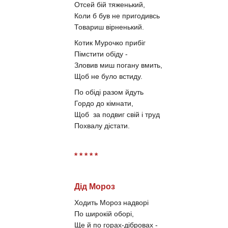
Отсей бій тяженький,
Коли б був не пригодивсь
Товариш вірненький.
Котик Мурочко прибіг
Пімстити обіду -
Зловив миш погану вмить,
Щоб не було встиду.
По обіді разом йдуть
Гордо до кімнати,
Щоб за подвиг свій і труд
Похвалу дістати.
* * * * *
Дід Мороз
Ходить Мороз надворі
По широкій оборі,
Ще й по горах-дібровах -