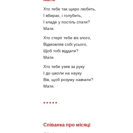
Хто тебе так щиро любить,
І вбирає, і голубить,
І кладе у постіль спати?
Мати.
Хто стеріг тебе віз злого,
Відмовляв собі усього,
Щоб тобі віддати?
Мати.
Хто тебе узяв за руку
І до школи на науку
Вів, щоб розуму навчати?
Мати.
* * * * *
Співанка про місяці