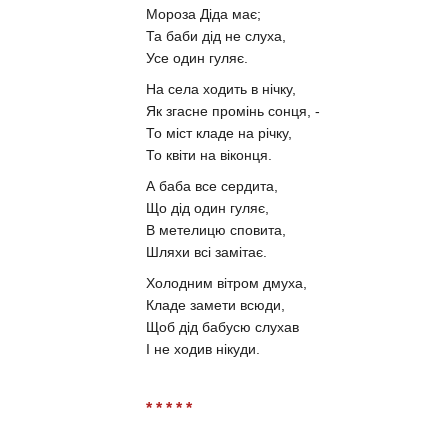
Мороза Діда має;
Та баби дід не слуха,
Усе один гуляє.
На села ходить в нічку,
Як згасне промінь сонця, -
То міст кладе на річку,
То квіти на віконця.
А баба все сердита,
Що дід один гуляє,
В метелицю сповита,
Шляхи всі замітає.
Холодним вітром дмуха,
Кладе замети всюди,
Щоб дід бабусю слухав
І не ходив нікуди.
* * * * *