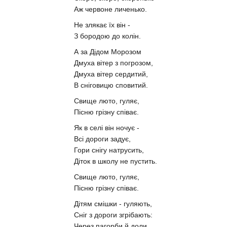
Аж червоне личенько.
Не злякає їх він -
З бородою до колін.
А за Дідом Морозом
Дмуха вітер з погрозом,
Дмуха вітер сердитий,
В сніговицю сповитий.
Свище люто, гуляє,
Пісню грізну співає.
Як в селі він ночує -
Всі дороги задує,
Гори снігу натрусить,
Діток в школу не пустить.
Свище люто, гуляє,
Пісню грізну співає.
Дітям смішки - гуляють,
Сніг з дороги згрібають:
Через пагорби й доли