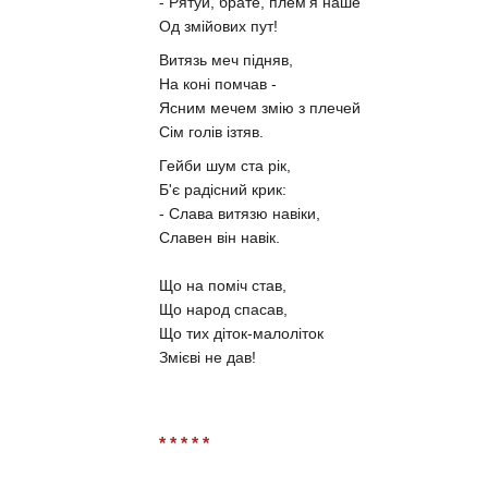
- Рятуй, брате, плем'я наше
Од змійових пут!
Витязь меч підняв,
На коні помчав -
Ясним мечем змію з плечей
Сім голів ізтяв.
Гейби шум ста рік,
Б'є радісний крик:
- Слава витязю навіки,
Славен він навік.
Що на поміч став,
Що народ спасав,
Що тих діток-малоліток
Змієві не дав!
* * * * *