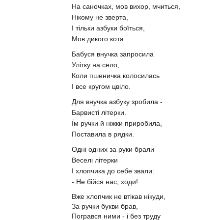
На саночках, мов вихор, мчиться,
Нікому не зверта,
І тільки азбуки боїться,
Мов дикого кота.
Бабуся внучка запросила
Улітку на село,
Коли пшеничка колосилась
І все кругом цвіло.
Для внучка азбуку зробила -
Барвисті літерки.
Їм ручки й ніжки приробила,
Поставила в рядки.
Одні одних за руки брали
Веселі літерки
І хлопчика до себе звали:
- Не бійся нас, ходи!
Вже хлопчик не втікав нікуди,
За ручки букви брав,
Погрався ними - і без труду