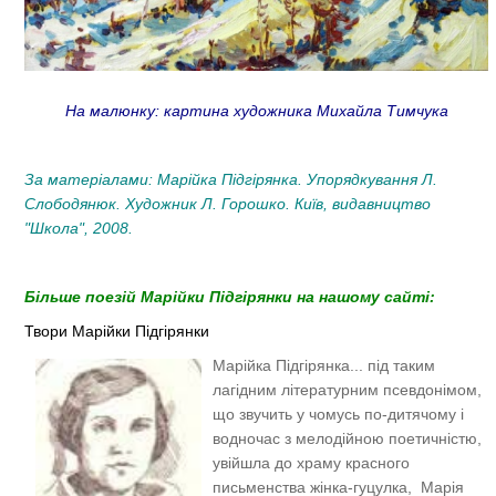
На малюнку: картина художника Михайла Тимчука
За матеріалами: Марійка Підгірянка. Упорядкування Л.
Слободянюк. Художник Л. Горошко. Київ, видавництво
"Школа", 2008.​
Більше поезій Марійки Підгірянки на нашому сайті:
Твори Марійки Підгірянки
Марійка Підгірянка... під таким
лагідним літературним псевдонімом,
що звучить у чомусь по-дитячому і
водночас з мелодійною поетичністю,
увійшла до храму красного
письменства жінка-гуцулка, Марія