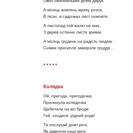
Овоч смачненький дітям дарує.
А місяць жовтень мряку розсіє,
В лісах, в садочках лист пожовтіє.
А листопад той жалю не має,
З дерев останнє листя зриває.
А місяць грудень на радість людям -
Сніжки присипле замерзле груддя...
* * * * *
Колядка
Ой, пригода, пригодочка,
Прилинула колядочка,
Щебетала на всі броди:
Гей, сходися, рідний роде!
Та послухай довгі речі,
Як дзвеніли наші мечі,