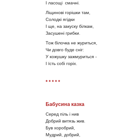
І ласощі смачні.
Ліщинові горішки там,
Солодкі ягідки
І ще, на закуску білкам,
Засушені грибки.
Тож білочка не журиться,
Чи довго буде сніг:
У кожушку зажмуриться -
І їсть собі горіх.
* * * * *
Бабусина казка
Серед піль і нив
Добрий витязь жив.
Був хоробрий,
Мудрий, добрий,