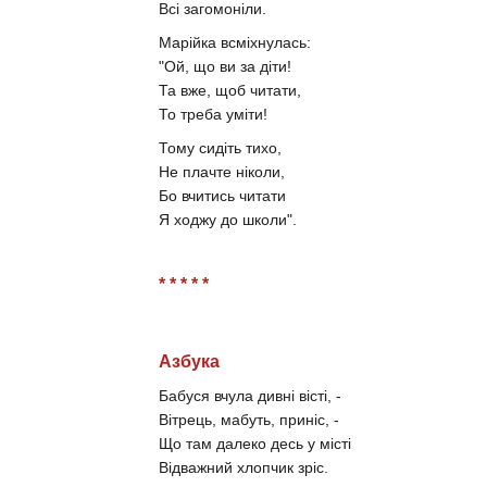
Всі загомоніли.
Марійка всміхнулась:
"Ой, що ви за діти!
Та вже, щоб читати,
То треба уміти!
Тому сидіть тихо,
Не плачте ніколи,
Бо вчитись читати
Я ходжу до школи".
* * * * *
Азбука
Бабуся вчула дивні вісті, -
Вітрець, мабуть, приніс, -
Що там далеко десь у місті
Відважний хлопчик зріс.