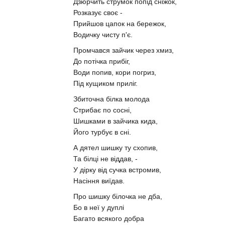
Дзюрчить струмок попід сніжок,
Розказує своє -
Прийшов цапок на бережок,
Водичку чисту п'є.
Промчався зайчик через хмиз,
До потічка прибіг,
Води попив, кори погриз,
Під кущиком приліг.
Збиточна білка молода
Стрибає по сосні,
Шишками в зайчика кида,
Його турбує в сні.
А дятел шишку ту схопив,
Та білці не віддав, -
У дірку від сучка встромив,
Насіння виїдав.
Про шишку білочка не дба,
Бо в неї у дуплі
Багато всякого добра