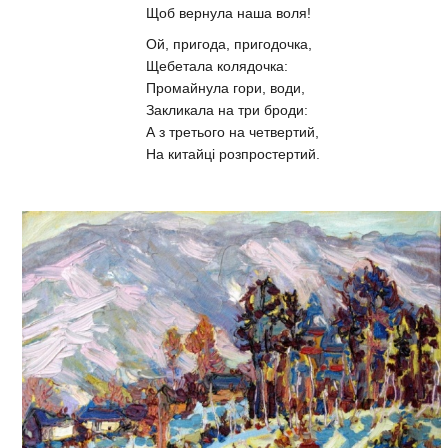
Щоб вернула наша воля!
Ой, пригода, пригодочка,
Щебетала колядочка:
Промайнула гори, води,
Закликала на три броди:
А з третього на четвертий,
На китайці розпростертий.