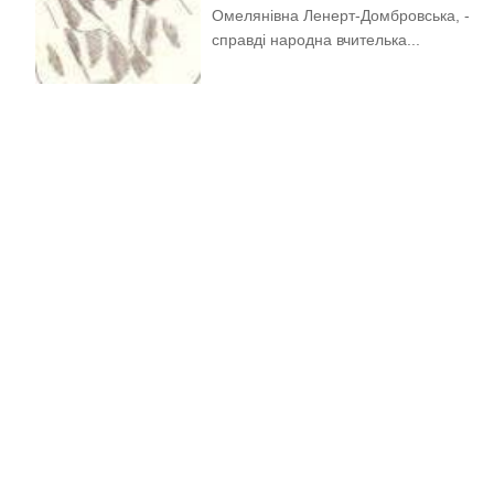
Омелянівна Ленерт-Домбровська, -
справді народна вчителька...