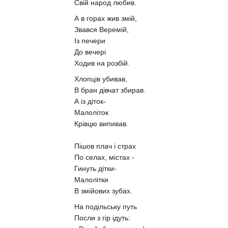
Свій народ любив.
А в горах жив змій,
Звався Веремій,
Із печери
До вечері
Ходив на розбій.
Хлопців убивав,
В бран дівчат збирав.
А із діток-
Малоліток
Крівцю випивав.
Пішов плач і страх
По селах, містах -
Гинуть дітки-
Малолітки
В змійових зубах.
На подільську путь
Посли з гір ідуть: