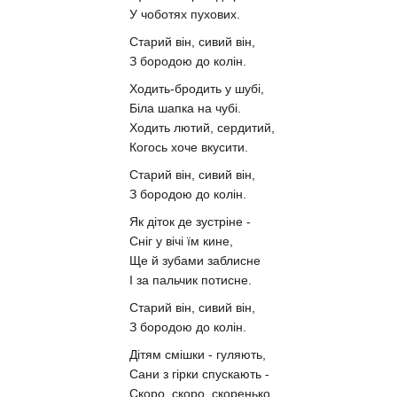
У чоботях пухових.
Старий він, сивий він,
З бородою до колін.
Ходить-бродить у шубі,
Біла шапка на чубі.
Ходить лютий, сердитий,
Когось хоче вкусити.
Старий він, сивий він,
З бородою до колін.
Як діток де зустріне -
Сніг у вічі їм кине,
Ще й зубами заблисне
І за пальчик потисне.
Старий він, сивий він,
З бородою до колін.
Дітям смішки - гуляють,
Сани з гірки спускають -
Скоро, скоро, скоренько