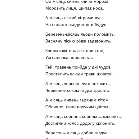
Ой місяць січень кличе мороза,
Морозить лиця, щипає носа.
А місяць лютий вітрами дує,
На водах з льоду мости будує.
Березень-місяць льоди поломить,
Весняну пісню річка задзвонить.
Квітами квітень всіх привітає,
Усі садочки порозквітає.
Гей, травень прийде у дні чудові,
Простелить всюди трави шовкові.
А місяць червень луги покосить,
Червоним соком ягідки зросить.
А місяць липень гарячим літом
Обсипле липи пахучим цвітом.
А місяць серпень серпом задзвонить,
Достиглий колос додолу склонить.
Вересень-місяць добре газдує,