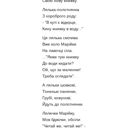
Свою нову книжку.
Лялька-полотнянка
З хороброго роду:
- "В куті є відерце,
Кину книжку в воду..."
Ця лялька смілива
Вже коло Марійки
На лавочці сіла.
..."Якже тую книжку
До води кидати?
Ой, що за малюнки!
Треба оглядати".
А ляльки шовкові,
Тоненькі панянки,
Грубі, кожухові,
Йдуть до полотнянки.
Лялечки Марійку,
Мов бджілки, обсіли:
"Читай же, читай же!" -