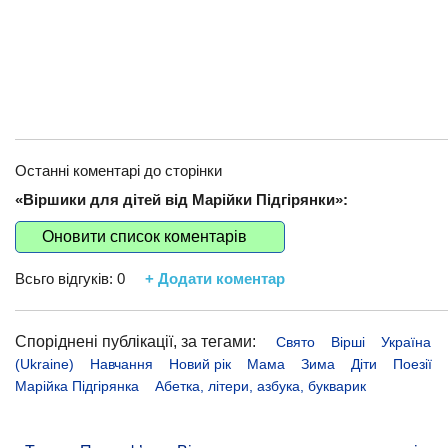
Останні коментарі до сторінки
«Віршики для дітей від Марійки Підгірянки»:
Оновити список коментарів
Всьго відгуків:
0
+ Додати коментар
Споріднені публікації, за тегами:
Свято
Вірші
Україна
(Ukraine)
Навчання
Новий рік
Мама
Зима
Діти
Поезії
Марійка Підгірянка
Абетка, літери, азбука, букварик