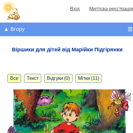
Вхід
Миттєва реєстрація
▲ Вгору
☰
Віршики для дітей від Марійки Підгірянки
Все
Текст
Відгуки (0)
Мітки (11)