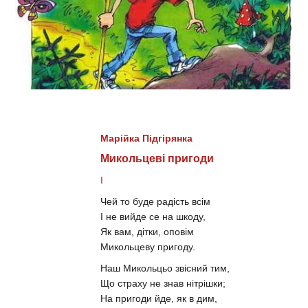
Марійка Підгірянка
Микольцеві пригоди
I
Чей то буде радість всім
І не вийде се на шкоду,
Як вам, дітки, оповім
Микольцеву пригоду.
Наш Микольцьо звісний тим,
Що страху не знав нітрішки;
На пригоди йде, як в дим,