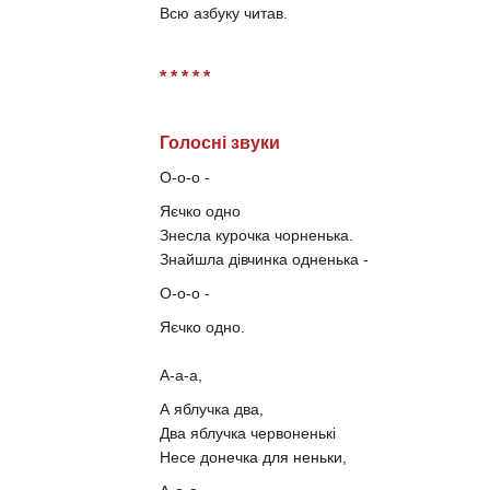
Всю азбуку читав.
* * * * *
Голосні звуки
О-о-о -
Яєчко одно
Знесла курочка чорненька.
Знайшла дівчинка одненька -
О-о-о -
Яєчко одно.
А-а-а,
А яблучка два,
Два яблучка червоненькі
Несе донечка для неньки,