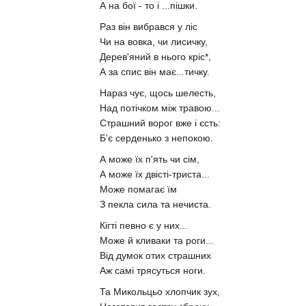
А на бої - то і ...пішки.
Раз він вибрався у ліс
Чи на вовка, чи лисичку,
Дерев'яний в нього кріс*,
А за спис він має...тичку.
Нараз чує, щось шелесть,
Над потічком між травою...
Страшний ворог вже і єсть:
Б'є серденько з непокою.
А може їх п'ять чи сім,
А може їх двісті-триста...
Може помагає їм
З пекла сила та нечиста.
Кігті певно є у них...
Може й кливаки та роги...
Від думок отих страшних
Аж самі трясуться ноги.
Та Микольцьо хлопчик зух,