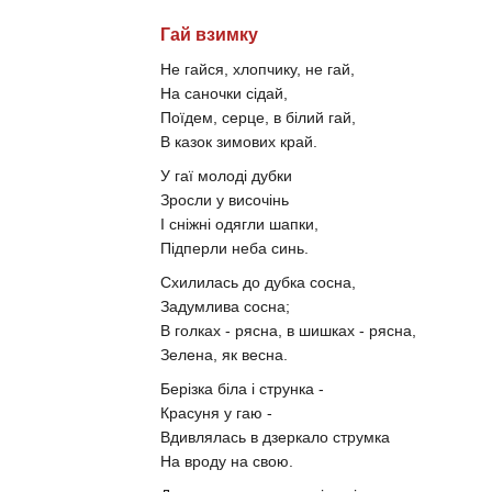
Гай взимку
Не гайся, хлопчику, не гай,
На саночки сідай,
Поїдем, серце, в білий гай,
В казок зимових край.
У гаї молоді дубки
Зросли у височінь
І сніжні одягли шапки,
Підперли неба синь.
Схилилась до дубка сосна,
Задумлива сосна;
В голках - рясна, в шишках - рясна,
Зелена, як весна.
Берізка біла і струнка -
Красуня у гаю -
Вдивлялась в дзеркало струмка
На вроду на свою.