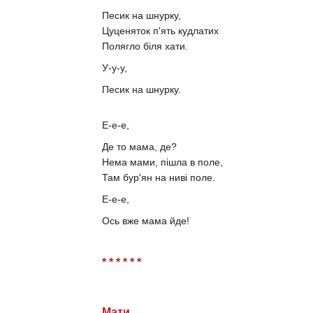
Песик на шнурку,
Цуценяток п'ять кудлатих
Полягло біля хати.
У-у-у,
Песик на шнурку.
Е-е-е,
Де то мама, де?
Нема мами, пішла в поле,
Там бур'ян на ниві поле.
Е-е-е,
Ось вже мама йде!
* * * * * *
Мати