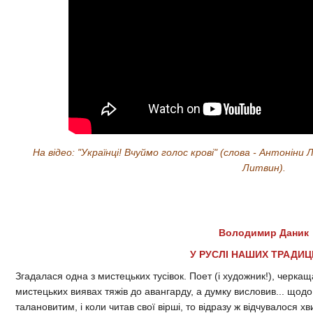
На відео: "Українці! Вчуймо голос крові" (слова - Антоніни
Литвин).
Володимир Даник
У РУСЛІ НАШИХ ТРАДИЦ
Згадалася одна з мистецьких тусівок. Поет (і художник!), черкащ
мистецьких виявах тяжів до авангарду, а думку висловив... щодо 
талановитим, і коли читав свої вірші, то відразу ж відчувалося 