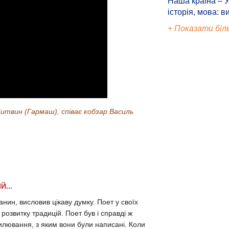
Наша країна – У
історія, мова: в
+ Показати біл
 Литвин (Гармаш), співає кобзар Василь
ІЙ...
анин, висловив цікаву думку. Поет у своїх
розвитку традицій. Поет був і справді ж
хвилювання, з яким вони були написані. Коли