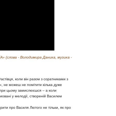
» (слова - Володимира Даника, музика -
стівця, коли він разом з соратниками з
.», не можеш не помітити кілька дуже
І при цьому замислюєшся – а коли
мовані у мелодії, створеній Василем
рити про Василя Лютого не тільки, як про