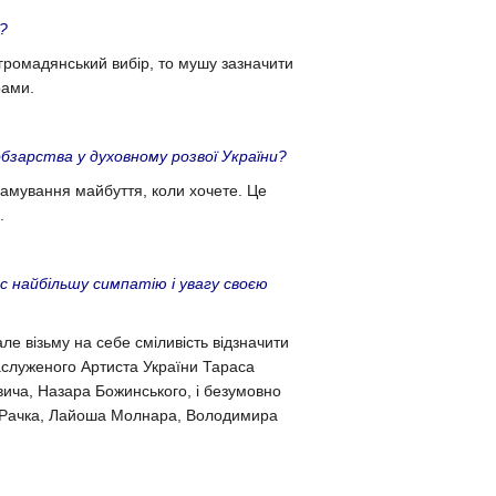
?
й громадянський вибір, то мушу зазначити
рами.
обзарства у духовному розвої України?
грамування майбуття, коли хочете. Це
.
ас найбільшу симпатію і увагу своєю
ле візьму на себе сміливість відзначити
аслуженого Артиста України Тараса
ича, Назара Божинського, і безумовно
а Рачка, Лайоша Молнара, Володимира