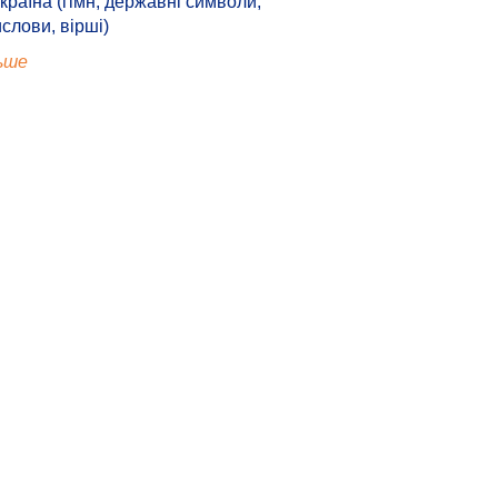
країна (гімн, державні символи,
ислови, вірші)
ьше