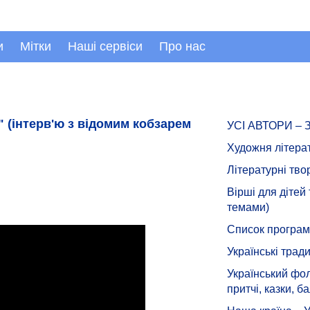
и
Мітки
Наші сервіси
Про нас
" (інтерв'ю з відомим кобзарем
УСІ АВТОРИ –
Художня літера
Літературні тво
Вірші для дітей
темами)
Список програмн
Українські тради
Український фол
притчі, казки, ба