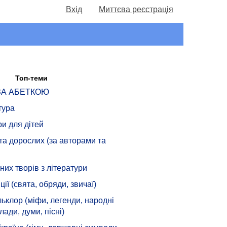
Вхід
Миттєва реєстрація
Топ-теми
 ЗА АБЕТКОЮ
тура
ри для дітей
 та дорослих (за авторами та
их творів з літератури
ції (свята, обряди, звичаї)
ьклор (міфи, легенди, народні
лади, думи, пісні)