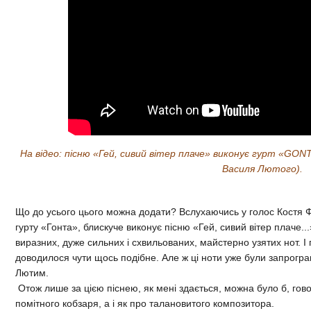
На відео:
пісню «Гей, сивий вітер плаче» виконує
гурт «GONTA
Василя Лютого)​.
Що до усього цього можна додати? Вслухаючись у голос Костя Фа
гурту «Гонта», блискуче виконує пісню «Гей, сивий вітер плаче..
виразних, дуже сильних і схвильованих, майстерно узятих нот. 
доводилося чути щось подібне. Але ж ці ноти уже були запрогра
Лютим.
Отож лише за цією піснею, як мені здається, можна було б, гово
помітного кобзаря, а і як про талановитого композитора.