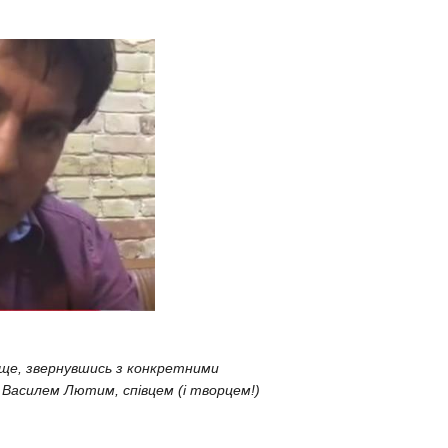
ище, звернувшись з конкретними
 Василем Лютим, співцем (і творцем!)