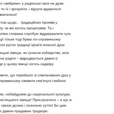
ні «вибрики» у радянські часи не дуже
 то їх і зрозуміти, і відчути вдавалося
вчитатися!
ом щодо... традиційних проявів у
 чи він когось процитував. Та і
своїми словами спробую віддзеркалити суть
иції тільки тоді буває по-справжньому
нити русло традиції кров’ю власної душі.
ецьке явище, як сучасне кобзарство, моя
не радіти – відроджується давня (і
уде у цьому явищі чогось надміру
ежите, що перейшло зі схвильованих душ у
-справжньому оживити нев’янучі глибини
дям, небайдужим до національної культури,
 мистецького явища! Прислухатися – а що ж
 за своєю долею і пісенною суттю! Бо цим
ти давню-прадавню традицію.