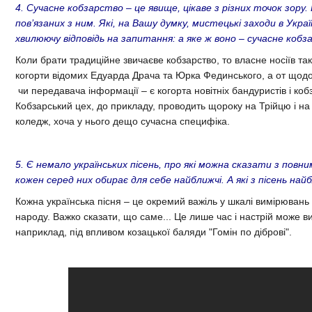
4. Сучасне кобзарство – це явище, цікаве з різних точок зору
пов’язаних з ним. Які, на Вашу думку, мистецькі заходи в Укра
хвилюючу відповідь на запитання: а яке ж воно – сучасне коб
Коли брати традиційне звичаєве кобзарство, то власне носіїв та
когорти відомих Едуарда Драча та Юрка Фединського, а от щодо
чи передавача інформації – є когорта новітніх бандуристів і кобза
Кобзарський цех, до прикладу, проводить щороку на Трійцю і на 
коледж, хоча у нього дещо сучасна специфіка.
5. Є немало українських пісень, про які можна сказати з повни
кожен серед них обирає для себе найближчі. А які з пісень най
Кожна українська пісня – це окремий важіль у шкалі вимірювань
народу. Важко сказати, що саме... Це лише час і настрій може ви
наприклад, під впливом козацької баляди "Гомін по діброві".