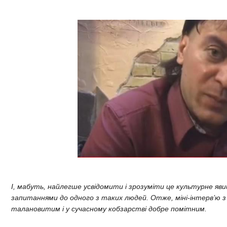
І, мабуть, найлегше усвідомити і зрозуміти це культурне яв
запитаннями до одного з таких людей. Отже, міні-інтерв’ю з
талановитим і у сучасному кобзарстві добре помітним.