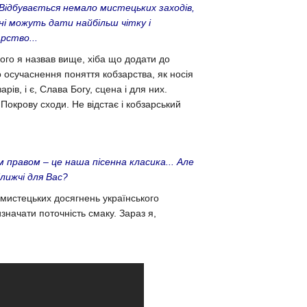
. Відбувається немало мистецьких заходів,
їні можуть дати найбільш чітку і
зарство...
кого я назвав вище, хіба що додати до
 осучаснення поняття кобзарства, як носія
рів, і є, Слава Богу, сцена і для них.
Покрову сходи. Не відстає і кобзарський
м правом – це наша пісенна класика... Але
ближчі для Вас?
 мистецьких досягнень українського
значати поточність смаку. Зараз я,