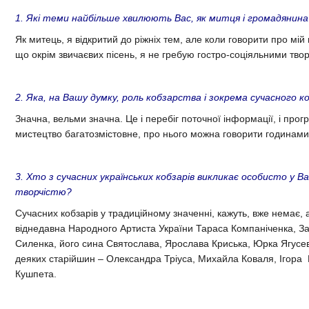
1. Які теми найбільше хвилюють Вас, як митця і громадянина
Як митець, я відкритий до ріжніх тем, але коли говорити про мі
що окрім звичаєвих пісень, я не гребую гостро-соціяльними тво
2. Яка, на Вашу думку, роль кобзарства і зокрема сучасного к
Значна, вельми значна. Це і перебіг поточної інформації, і про
мистецтво багатозмістовне, про нього можна говорити годинами
3. Хто з сучасних українських кобзарів викликає особисто у В
творчістю?
Сучасних кобзарів у традиційному значенні, кажуть, вже немає, а
віднедавна Народного Артиста України Тараса Компаніченка, З
Силенка, його сина Святослава, Ярослава Криська, Юрка Ягусев
деяких старійшин – Олександра Тріуса, Михайла Коваля, Ігор
Кушпета.