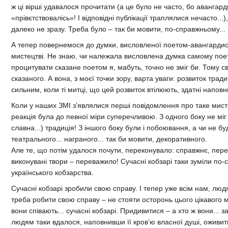
ж ці вірші удавалося прочитати (а це було не часто, бо авангард
«прівєтствовалісь»! І відповідні публікації траплялися нечасто...),
далеко не зразу. Треба було – так би мовити, по-справжньому... 
А тепер повернемося до думки, висловленої поетом-авангардист
мистецтві. Не знаю, чи належала висловлена думка самому поету,
процитувати сказане поетом я, мабуть, точно не зміг би. Тому 
сказаного. А вона, з моєї точки зору, варта уваги: розвиток трад
сильним, коли ті митці, що цей розвиток втілюють, здатні напов
Коли у наших ЗМІ з’являлися перші повідомлення про таке мист
реакція була до певної міри суперечливою. З одного боку не міг 
славна...) традиція! З іншого боку були і побоювання, а чи не б
театрального... награного... так би мовити, декоративного.
Але те, що потім удалося почути, переконувало: справжнє, пер
виконувані твори – переважило! Сучасні кобзарі таки зуміли по
українського кобзарства.
Сучасні кобзарі зробили свою справу. І тепер уже всім нам, лю
треба робити свою справу – не стояти осторонь цього цікавого
вони співають... сучасні кобзарі. Придивитися – а хто ж вони...
людям таки вдалося, наповнивши її кров’ю власної душі, оживи