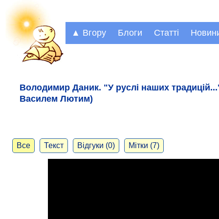
▲ Вгору
Блоги
Статті
Новин
Володимир Даник. "У руслі наших традицій...
Василем Лютим)
Все
Текст
Відгуки (0)
Мітки (7)