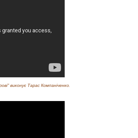
брові" виконує Тарас Компаніченко.