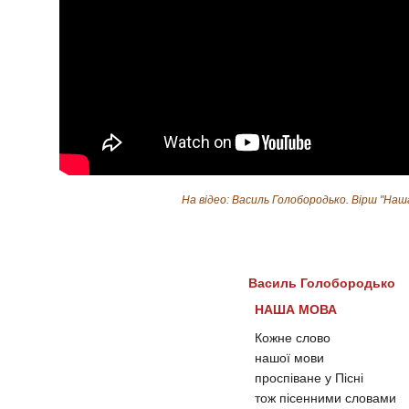
На відео: Василь Голобородько. Вірш "Наш
Василь Голобородько
НАША МОВА
Кожне слово
нашої мови
проспіване у Пісні
тож пісенними словами