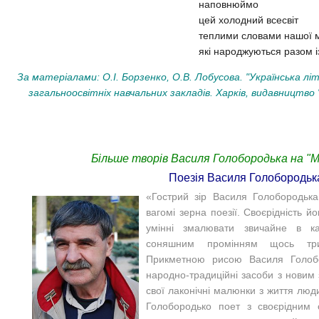
наповнюймо
цей холодний всесвіт
теплими словами нашої 
які народжуються разом і
За матеріалами: О.І. Борзенко, О.В. Лобусова. "Українська лі
загальноосвітніх навчальних закладів. Харків, видавництво "
Більше творів Василя Голобородька на "М
Поезія Василя Голобородьк
«
Гострий зір Василя Голобородьк
вагомі зерна поезії. Своєрідність й
умінні змалювати звичай
не в ка
соняшним промін
ням щось три
Прикметною рисою Василя Голобо
на
родно-традиційні засоби з новим
свої лаконічні малюнки з життя люд
Голобородько поет з своєрід
ним 