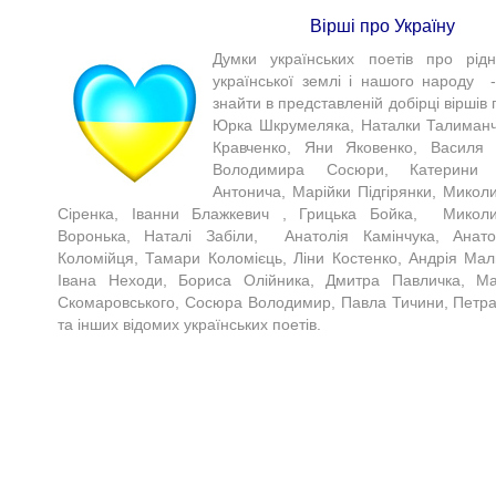
Вірші про Україну
Думки українських поетів про рідн
української землі і нашого народу -
знайти в представленій добірці віршів 
Юрка Шкрумеляка, Наталки Талиманчу
Кравченко, Яни Яковенко, Василя 
Володимира Сосюри, Катерини Пе
Антонича, Марійки Підгірянки, Микол
Сіренка, Іванни Блажкевич , Грицька Бойка, Миколи 
Воронька, Наталі Забіли, Анатолія Камінчука, Ана
Коломійця, Тамари Коломієць, Ліни Костенко, Андрія Мали
Івана Неходи, Бориса Олійника, Дмитра Павличка, Ма
Скомаровського, Сосюра Володимир, Павла Тичини, Петра
та інших відомих українських поетів.