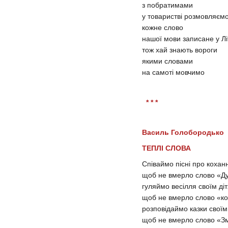
з побратимами
у товаристві розмовляєм
кожне слово
нашої мови записане у Лі
тож хай знають вороги
якими словами
на самоті мовчимо
* * *
Василь Голобородько
ТЕПЛІ СЛОВА
Співаймо пісні про кохан
щоб не вмерло слово «Д
гуляймо весілля своїм ді
щоб не вмерло слово «ко
розповідаймо казки своїм
щоб не вмерло слово «З