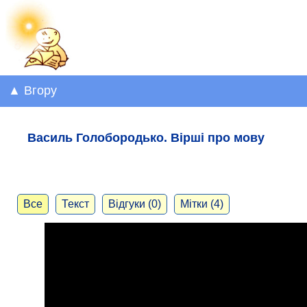
▲ Вгору
Василь Голобородько. Вірші про мову
Все
Текст
Відгуки (0)
Мітки (4)