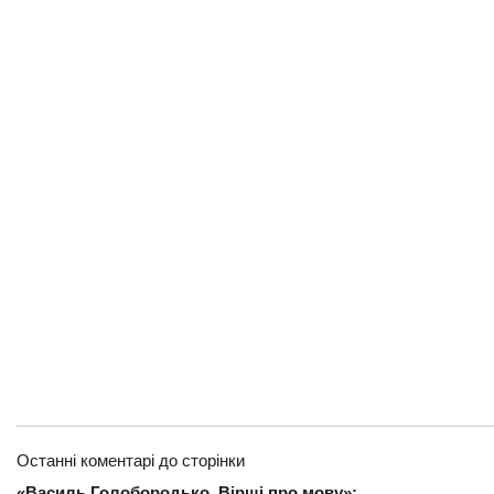
Останні коментарі до сторінки
«Василь Голобородько. Вірші про мову»: