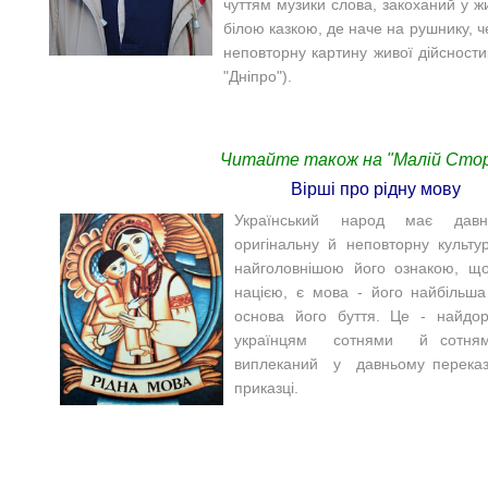
чуттям музики сло
ва, закоханий у жи
білою казкою, де наче на рушнику, ч
неповторну картину живої дійсност
"Дніпро").
Читайте також на "Малій Сторі
Вірші про рідну мову
Український народ має давн
оригінальну й неповторну культу
найголовнішою його ознакою, що
нацією, є мова - його найбільша 
основа його буття. Це - найд
українцям сотнями й сотням
виплеканий у давньому переказі,
приказці.