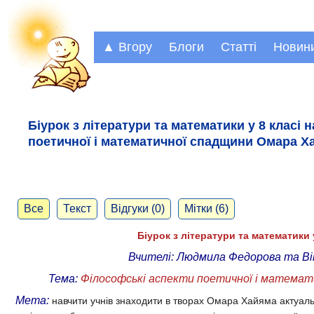
▲ Вгору
Блоги
Статті
Новин
Біурок з літератури та математики у 8 класі 
поетичної і математичної спадщини Омара Х
Все
Текст
Відгуки (0)
Мітки (6)
Біурок з літератури та математики у 
Вчителі: Людмила Федорова та Ві
Тема:
Філософські аспекти поетичної і математ
Мета:
навчити учнів знаходити в творах Омара Хайяма актуал