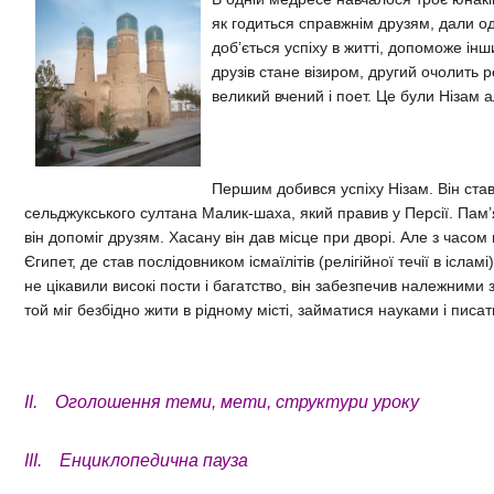
як годиться справжнім друзям, дали о
доб’ється успіху в житті, допоможе інш
друзів стане візиром, другий очолить ре
великий вчений і поет. Це були Нізам
Першим добився успіху Нізам. Він став
сельджукського султана Малик-шаха, який правив у Персії. Пам’
він допоміг друзям. Хасану він дав місце при дворі. Але з часом 
Єгипет, де став послідовником ісмаїлітів (релігійної течії в іслам
не цікавили високі пости і багатство, він забезпечив належними
той міг безбідно жити в рідному місті, займатися науками і писат
II. Оголошення теми, мети, структури уроку
III. Енциклопедична пауза