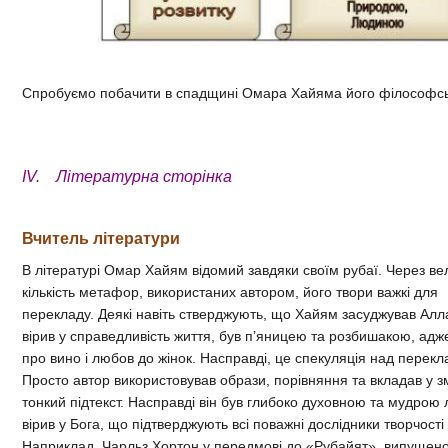
Спробуємо побачити в спадщині Омара Хайяма його філософськ
IV. Літературна сторінка
Вчитель літератури
В літературі Омар Хайям відомий завдяки своїм рубаї. Через ве
кількість метафор, використаних автором, його твори важкі для
перекладу. Деякі навіть стверджують, що Хайям засуджував Алл
вірив у справедливість життя, був п’яницею та розбишакою, адж
про вино і любов до жінок. Насправді, це спекуляція над перек
Просто автор використовував образи, порівняння та вкладав у з
тонкий підтекст. Насправді він був глибоко духовною та мудрою
вірив у Бога, що підтверджують всі поважні дослідники творчост
Наприклад, Чарльз Хортон у передмові до «Рубайят», випущено