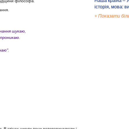
Наша країна – У
спадщини філософа.
історія, мова: в
ання.
+ Показати біл
знання шукаю,
 проникаю.
наю".
в. В стінах школи вони потоваришували і,