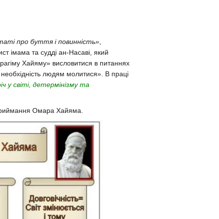
таті про буття і повинність»
,
ст імама та судді ан-Насаві, який
брагіму Хайяму» висловитися в питаннях
о необхідність людям молитися». В праці
ч у світі, детермінізму та
сприймання Омара Хайяма.