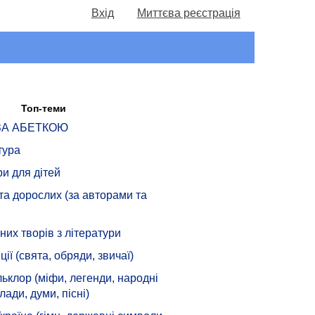
Вхід
Миттєва реєстрація
Топ-теми
 ЗА АБЕТКОЮ
тура
ри для дітей
 та дорослих (за авторами та
их творів з літератури
ції (свята, обряди, звичаї)
ьклор (міфи, легенди, народні
лади, думи, пісні)