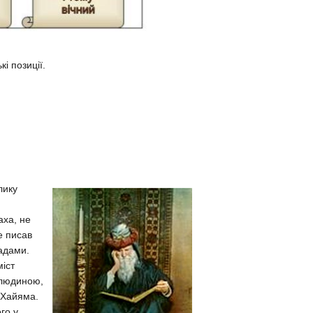
і позиції.
лику
аха, не
е писав
ладами.
міст
 людиною,
і Хайяма.
го у