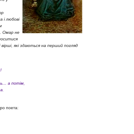
ор
а і любові
м
.. Омар не
дноситися
і вірші, які здаються на перший погляд
!
ть… а потім,
а.
про поета: