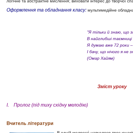
логічне та абстрактне мислення; виховати інтерес до творчої 
Оформлення та обладнання класу:
мультимедійне обладн
"Я тільки й знаю, що 
В найглибші таємниці
Я думаю вже 72 роки –
І бачу, що нічого я не з
(Омар Хайям)
Зміст уроку
I. Пролог (під тиху східну мелодію)
Вчитель літератури
В одній медресе́ навчалося троє юнакі