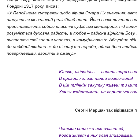
Лондоні 1917 року, писав:
«У Персії нема суперечок щодо віршів Омара і їх значення: авт
шанується як великий релігійний поет. Його возвеличення вин
представляють собою класичні суфійські метафори: під вино
розуміється духовна радість, а любов – радісна вірність Богу.
виставляв свої знання напоказ, а камуфлював їх. Абсурдно ві
до подібної людини як до п’яниці та нероби, однак його глибок
поверхневими, вводять в оману.»
Юначе, підведись — горить зоря ясна
В прозорі келихи налий вогню-вина!
В цім тліннім закутку живеш ти ми
Хоч як жадатимеш, не вернеться вон
Сергій Маршак так відізвався 
Четыре строчки источают яд,
Когда живёт в них злая эпиграмма,