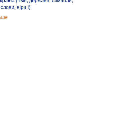
країна (гімн, державні символи,
ислови, вірші)
ьше