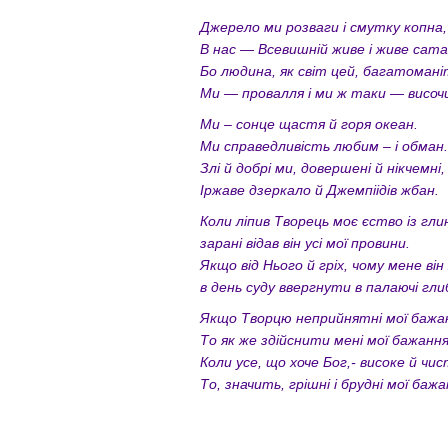
Джерело ми розваги і смутку копна
В нас — Всевишній живе і живе сат
Бо людина, як світ цей, багатоман
Ми — провалля і ми ж таки — височ
Ми – сонце щастя й горя океан.
Ми справедливість любим – і обман.
Злі й добрі ми, довершені й нікчемні,
Іржаве дзеркало й Джемпіідів жбан.
Коли ліпив Творець моє єство із гли
зарані відав він усі мої провини.
Якщо від Нього й гріх, чому мене він
в день суду ввергнути в палаючі гл
Якщо Творцю неприйнятні мої бажа
То як же здійснити мені мої бажанн
Коли усе, що хоче Бог,- високе й чис
То, значить, грішні і брудні мої бажа