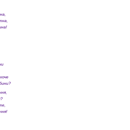
,
ана,
ітна,
ина!
ни
 хоче
ибини?
ння,
я?
те,
ння!