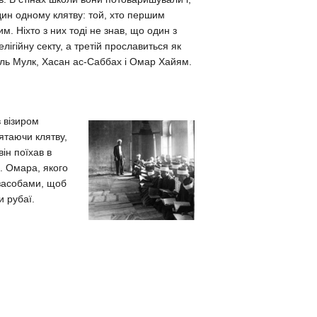
дин одному клятву: той, хто першим
им. Ніхто з них тоді не знав, що один з
лігійну секту, а третій прославиться як
 аль Мулк, Хасан ас-Саббах і Омар Хайям.
 візиром
ятаючи клятву,
він поїхав в
і). Омара, якого
 засобами, щоб
и рубаї.