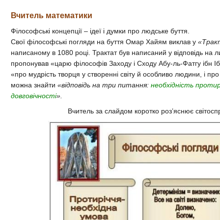
Вчитель математики
Філософські концепції – ідеї і думки про людське буття.
Свої філософські погляди на буття Омар Хайям виклав у
«Трак
написаному в 1080 році. Трактат був написаний у відповідь на ли
пропонував «царю філософів Заходу і Сходу Абу-ль-Фатгу ібн І
«про мудрість творця у створенні світу й особливо людини, і пр
можна знайти
«відповідь на три питання:
необхідність протирі
довговічності
».
Вчитель за слайдом коротко роз’яснює світо