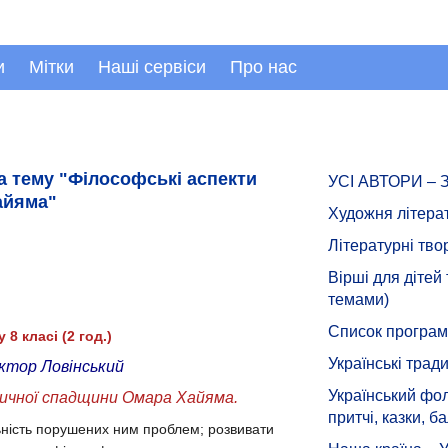
и
Мітки
Наші сервіси
Про нас
на тему "Філософські аспекти
УСІ АВТОРИ –
айяма"
Художня літера
Літературні тво
Вірші для дітей
темами)
Список програмн
8 класі (2 год.)
Українські тради
ктор Ловінський
Український фол
ичної спадщини Омара Хайяма.
притчі, казки, ба
ьність порушених ним проблем; розвивати