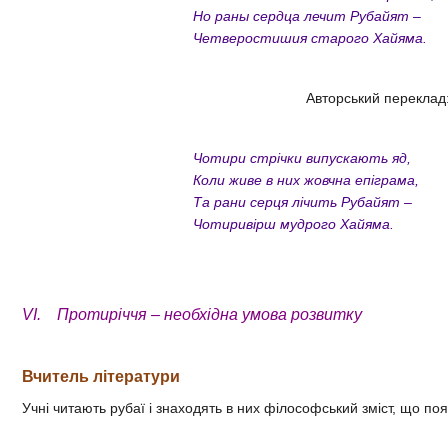
Но раны сердца лечит Рубайят –
Четверостишия старого Хайяма.
Авторський переклад
Чотири стрічки випускають яд,
Коли живе в них жовчна епіграма,
Та рани серця лічить Рубайят –
Чотиривірш мудрого Хайяма.
VI. Протиріччя – необхідна умова розвитку
Вчитель літератури
Учні читають рубаї і знаходять в них філософський зміст, що по