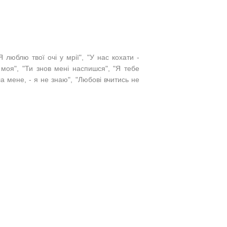
 люблю твої очі у мрії", "У нас кохати -
моя", "
Ти знов мені наспишся"
, "Я тебе
а мене, - я не знаю", "Любові вчитись не