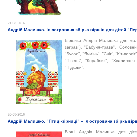
21-08-2016
Андрій Малишко. Ілюстрована збірка віршів для дітей "Пе
Віршики Андрія Малишка для малю
заграв")
, "Бабуня-трава", "Соловей
"Бусол", "Ячмінь", "Сніг", "Кіт-воркі
"Півень", "Кораблик", "Хвалилася
"Підкови".
20-08-2016
Андрій Малишко. "Птиці-зірниці" – ілюстрована збірка вірш
Вірші Андрія Малишка для діте