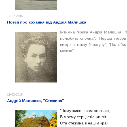
12-02-2016
Поезії про кохання від Андрія Малишка
Інтимна лірика Андрія Малишка: "Я
полюбить сполна", "Перша любов 
вимріяв, ніжну й жагучу", "Полюбил
можна".
11-02-2016
Андрій Малишко, "Стежина"
"
Чому живе, і сам не знаю,
В моєму серці стільки літ
Ота стежина в нашім краї