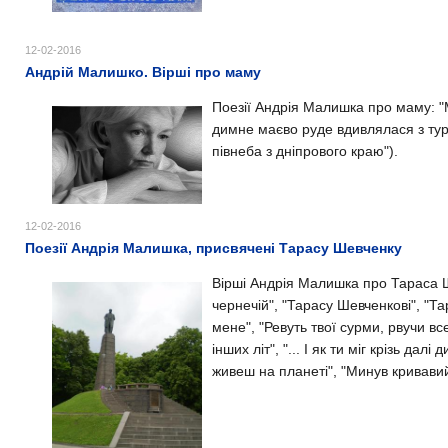
12-02-2016
Андрій Малишко. Вірші про маму
Поезії Андрія Малишка про маму: "
димне маєво руде вдивлялася з тур
півнеба з дніпрового краю").
12-02-2016
Поезії Андрія Малишка, присвячені Тарасу Шевченку
Вірші Андрія Малишка про Тараса Ше
чернечій", "Тарасу Шевченкові", "Та
мене", "Ревуть твої сурми, рвучи вс
інших літ", "... І як ти міг крізь далі
живеш на планеті", "Минув кривави