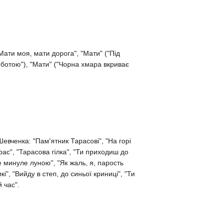
Мати моя, мати дорога", "Мати" ("Під
ботою"), "Мати" ("Чорна хмара вкриває
вченка: "Пам'ятник Тарасові", "На горі
рас", "Тарасова гілка", "Ти приходиш до
е минуле луною", "Як жаль, я, парость
 дикі", "Вийду в степ, до синьої криниці", "Ти
й час".