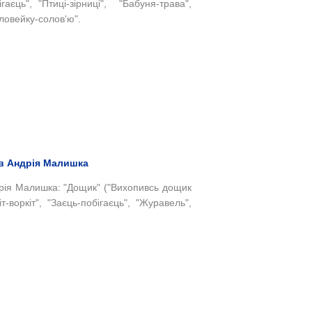
ігаєць", "Птиці-зірниці", "Бабуня-трава",
Соловейку-солов'ю".
ів Андрія Малишка
дрія Малишка: "Дощик" ("Вихопивсь дощик
т-воркіт", "Заєць-побігаєць", "Журавель",