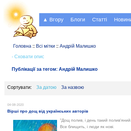
▲ Вгору
Блоги
Статті
Новин
Головна
::
Всі мітки
::
Андрій Малишко
- Сховати опис
Публікації за тегом:
Андрій Малишко
Сортувати:
За датою
За назвою
04-08-2020
Вірші про дощ від українських авторів
"Дощ полив, і день такий полив'яний
Все блищить, і люди як нові.