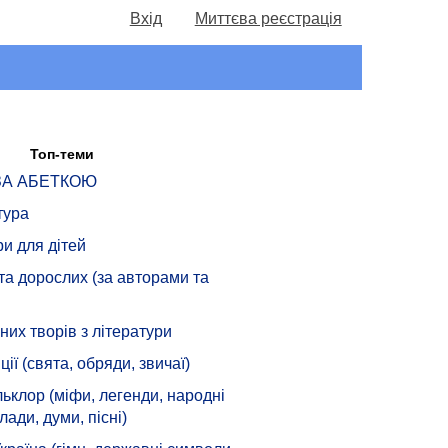
Вхід
Миттєва реєстрація
Топ-теми
 ЗА АБЕТКОЮ
тура
ри для дітей
 та дорослих (за авторами та
их творів з літератури
ції (свята, обряди, звичаї)
ьклор (міфи, легенди, народні
лади, думи, пісні)