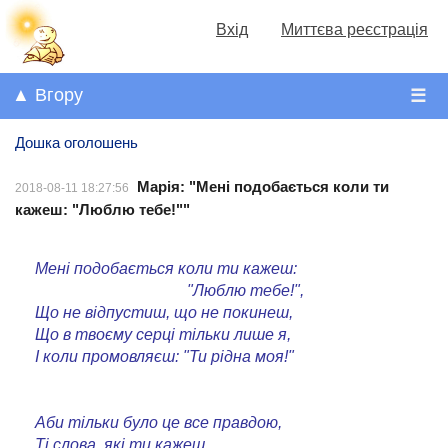
Вхід
Миттєва реєстрація
▲ Вгору
☰
Дошка оголошень
Марія: "Мені подобається коли ти
2018-08-11 18:27:56
кажеш: "Люблю тебе!""
Мені подобається коли ти кажеш:
"Люблю тебе!",
Що не відпустиш, що не покинеш,
Що в твоєму серці тільки лише я,
І коли промовляєш: "Ти рідна моя!"
Аби тільки було це все правдою,
Ті слова, які ти кажеш,