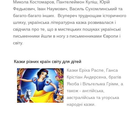
Микола Костомаров, Пантелеймон Куліш, Юрій
Федькович, Іван Наумович, Василь Сухомлинський та
багато-багато інших. Всупереч труднощам історичного
шляху, українська літературна казка розвивалася і
свідчила про те, що в мистецьких пошуках українські
письменники йшли в ногу з письменниками Європи і
світу.
Казки різних країн світу для дітей
Казки
Еріха Распе, Ганса
Крістіан Андерсена, братів
Якоба і Вільгельма Грімм, а
також - англійська,
австралійська та угорська
народні казки.