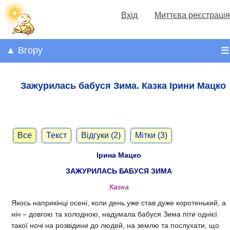
Вхід
Миттєва реєстрація
▲ Вгору
☰
Зажурилась бабуся Зима. Казка Ірини Мацко
Все
Текст
Відгуки (2)
Мітки (3)
Ірина Мацко
ЗАЖУРИЛАСЬ БАБУСЯ ЗИМА
Казка
Якось наприкінці осені, коли день уже став дуже коротенький, а
ніч – довгою та холодною, надумала бабуся Зима піти однієї
такої ночі на розвідини до людей, на землю та послухати, що