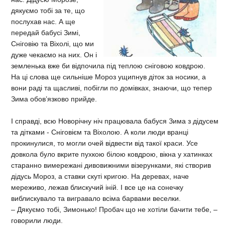
дякуємо тобі за те, що
послухав нас. А ще
передай бабусі Зимі,
Сніговію та Віхолі, що ми
дуже чекаємо на них. Он і
земленька вже би відпочила під теплою сніговою ковдрою.
На ці слова ще сильніше Мороз ущипнув діток за носики, а
вони раді та щасливі, побігли по домівках, знаючи, що тепер
Зима обов’язково прийде.
І справді, всю Новорічну ніч працювала бабуся Зима з дідусем
та дітками - Сніговієм та Віхолою. А коли люди вранці
прокинулися, то могли очей відвести від такої краси. Усе
довкола було вкрите пухкою білою ковдрою, вікна у хатинках
старанно вимережані дивовижними візерунками, які створив
дідусь Мороз, а ставки скуті кригою. На деревах, наче
мереживо, лежав блискучий іній. І все це на сонечку
виблискувало та вигравало всіма барвами веселки.
– Дякуємо тобі, Зимонько! Пробач що не хотіли бачити тебе, –
говорили люди.