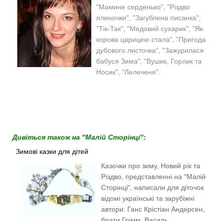
"Мамине серденько", "Різдво
ялиночки", "Загублена писанка",
"Тік-Так", "Медовий сухарик", "Як
корова царицею стала", "Пригода
дубового листочка", "Зажурилася
бабуся Зима", "Вушик, Горлик та
Носик", "Лелеченя".
Дивіться також на "Малій Сторінці":
Зимові казки для дітей
Казочки про зиму, Новий рік та
Різдво, представленні на "Малій
Сторінці", написали для діточок
відомі українські та зарубіжні
автори: Ганс Крістіан Андерсен,
брати Грімм, Василь