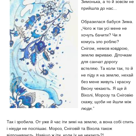
Зимонька, а то й зовсім не
прийшла до нас...
Образилася бабуся Зима.
„Чого ж так усі мене не
хочуть бачити? Чи я
комусь зло роблю?
Снігом, немов ковдрою,
землю вкриваю. Діточкам
для санчат дорогу
встеляю. Та коли так, то й
не піду я на землю, нехай
без мене живуть і красну
Весну чекають. Я ще й
Віхолі, Морозу та Сніговію
скажу, щоби не йшли між
люди.”
Так і зробила. От уже й час іти зимі на землю, а вона собі спить
і нікуди не поспішає. Мороз, Сніговій та Віхола також
відпочивають. Навіщо ж іти, коли їх не чекають?!