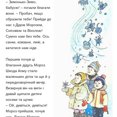
– Зимонько-Зимо,
бабусю! – почали благати
вони. – Пробач, якщо
образили тебе! Прийди до
нас з Дідом Морозом,
Сніговієм та Віхолою!
Сумно нам без тебе. Ось
санки, ковзани, лижі, а
кататися нам ніде.
Першим почув ці
благання дідусь Мороз.
Шкода йому стало
маленьких діток та ще й у
передноворічний вечір.
Визирнув він на вигін і
давай щипати дитячі
носики та щічки.
– Ой, дивіться, дивіться!
Мороз прийшов, почув
нас. Дідусю Морозе,