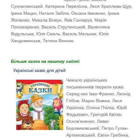
Сухомлинський, Катерина Перелісна, Леся Храплива-Щур,
Ірина Мацко, Наталя Забіла, Оксана Іваненко, Ірина
Жиленко, Микола Білкун, Яків Гончарук, Марія
Пономаренко, Василь Струтинський,
Валентина
Вздульська, Юля Смаль, Василь Мельник, Юлія
Хандожинська, Тетяна Винник.
Більше казок на нашому сайті:
Українські казки для дітей
Чимало українських
письменників творили казки.
Серед них Іван Франко, Леонід
Глібов, Марко Вовчок, Леся
Українка, Олена Пчілка, Юрій
Федькович, Григорій Квітка-
Основ’яненко, Левко
Боровиковський, Петро Гулак-
Артемовський, Євген Гребінка,