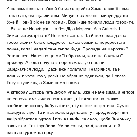
А на землі весело. Уже й би мала прийти Зима, а все її нема.
Тепло людям, щасливі всі. Минув отак місяць, минув другий.
Уже й Новий рік не за горами. Вже інше почали люди говорити.
– Як же це Новий рік – та без Діда Мороза, без Сніговія і
Зимоньки зустрічати? Не годиться так. Та й поля вже давно
треба вкрити білою ковдрою. Інакше озимина переростати
почне, коли і надалі таке тепло буде. Пропаде наш урожай?
Загине все. Напевно це ми її образили, коли не бажали її
приходу. А вона почула й передумала до нас іти.
Забідкалися люди. І дахи вже полатали, і нагрілися, та й
ялинки в хатинках у розкішне вбрання одягнули, до Нового
Року готуючись, а Зими нема і нема.
А дітвора? Дітвора геть духом упала. Вже й наче зима, а ні тобі
на саночках чи лижах покататися, ні ковзанки на ставку
зробити чи снігову бабу зліпити, ні у сніжки погратися. Сумно
навкруги, сіро. Та й намислила дітлашня у передноворічний
вечір зібратися гуртом і піти на вигін, за село, щоби Зимоньку
закликати. Так і зробили. Узяли санки, лижі, ковзани та й
вийшли гуртом на гірку.