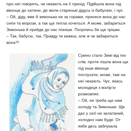
про неї говорять, чи чекають на її прихід. Підійшла вона під
віконце до хатини, де жили старенькі дідусь із бабусею, і чує:
– Ой, діду, вже й зимонька не за горами, принесе вона до нас
сніги та морози, а так ще тепла хочеться. А може, забариться
Зимонька й прийде до нас пізніше. Погрілись би ще трішки.
– Так, бабусю, так. Правду ти кажеш, але ж чи забариться
вона?!
Сумно стало Зимі від тих
слів, проте пішла вона ще
під інше віконце
послухати, може, там на
неї чекають. Чує, якась
молодиця з матір’ю
розмовляє:
– Ой, не треба ще нам
холоду та Зимоньки. Ще
дах у хаті не залатаний,
холодно нам буде. От
якби десь заблукала