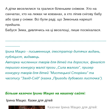
А дітки веселилися та гралися біленьким сніжком. Хто на
санчатах, хто на лижах чи ковзанах, а хто ліпив снігову бабу
або грав у сніжки. Всі були раді, що Зимонька нарешті
прийшла.
Бабуся Зима, дивлячись на ці веселощі, лише посміхалася.
-----------------------------------------------------------------------------------
------------
Ірина Мацко - письменниця, ілюстратор дитячих видань,
публіцист, видавець.
Авторка численних творів для дітей та дорослих, фіналіст
першого конкурсу малої прози „Сила малого”, призер
конкурсу творів для дітей "Мистецької Сторінки" та
часопису "Захід-Схід" (казка „Пригоди дубового листочка”).
Більше казочок Ірини Мацко на нашому сайті:
Ірина Мацко. Казки для дітей
Казочки Ірина Мацко для дітей: