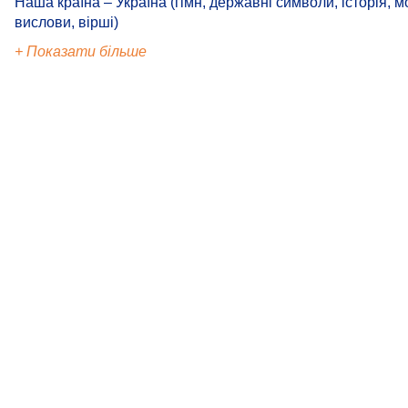
Наша країна – Україна (гімн, державні символи, історія, м
вислови, вірші)
+ Показати більше