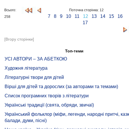
Всього:
Поточна сторінка: 12
7
8
9
10
11
12
13
14
15
16
258
17
[Вгору сторінки]
Топ-теми
УСІ АВТОРИ – ЗА АБЕТКОЮ
Художня література
Літературні твори для дітей
Вірші для дітей та дорослих (за авторами та темами)
Список програмних творів з літератури
Українські традиції (свята, обряди, звичаї)
Український фольклор (міфи, легенди, народні притчі, казк
балади, думи, пісні)