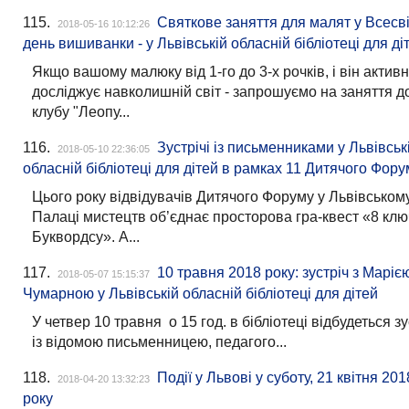
115.
Святкове заняття для малят у Всесві
2018-05-16 10:12:26
день вишиванки - у Львівській обласній бібліотеці для ді
Якщо вашому малюку від 1-го до 3-х рочків, і він актив
досліджує навколишній світ - запрошуємо на заняття д
клубу "Леопу...
116.
Зустрічі із письменниками у Львівськ
2018-05-10 22:36:05
обласній бібліотеці для дітей в рамках 11 Дитячого Фору
Цього року відвідувачів Дитячого Форуму у Львівськом
Палаці мистецтв об’єднає просторова гра-квест «8 клю
Буквордсу». А...
117.
10 травня 2018 року: зустріч з Маріє
2018-05-07 15:15:37
Чумарною у Львівській обласній бібліотеці для дітей
У четвер 10 травня о 15 год. в бібліотеці відбудеться зу
із відомою письменницею, педагого...
118.
Події у Львові у суботу, 21 квітня 201
2018-04-20 13:32:23
року