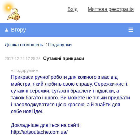
Вхід
Миттєва реєстрація
▲ Вгору
☰
Дошка оголошень
::
Подарунки
Сутажні прикраси
2017-12-24 17:25:28
«Подарунки»
Прикраси ручної роботи для кожного з вас від
майстра, який любить свою справу. Сережки-кисті,
сутажні сережки, сутажні браслети і підвіски, а
також багато іншого. Ви можете не тільки придбати
і насолоджуватися цією красою, а й знайти для
себе нові ідеї.
Докладніше дивіться на сайті:
http://artsoutache.com.ua/