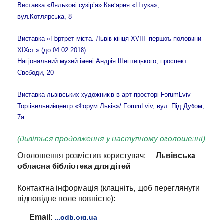
Виставка «Лялькові сузір’я» Кав‘ярня «Штука»,
вул.Котлярська, 8
Виставка «Портрет міста. Львів кінця ХVIII–першоъ половини
XIXст.» (до 04.02.2018)
Національний музей імені Андрія Шептицького, проспект
Свободи, 20
Виставка львівських художників в арт-просторі ForumLviv
Торгівельнийцентр «Форум Львів»/ ForumLviv, вул. Під Дубом,
7а
(дивіться продовження у наступному оголошенні)
Оголошення розмістив користувач:
Львівська
обласна бібліотека для дітей
Контактна інформація (клацніть, щоб переглянути
відповідне поле повністю):
Email:
...odb.org.ua