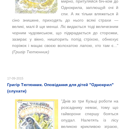
мирно, притуляйся біч-ком до
Однокрила, заплющуй очі й
спи. А як тільки вляжеться й
сіно знишкне, приходять до нього всякі страхи —
великі, малі й ще менші. Ліс видається тоді величезним
чорним чудовиськом, що підкрадається до сторожки,
зазирає у вікно, нишпорить попід стріхою, обнюхує
поріжок і мацає своєю волохатою лапою, хто там є..."
(Григір Тютюнник)
17-09-2015
Григір Тютюнник. Оповідання для дітей "Однокрил"
(слухати)
"Днів зо три Кузьці роботи на
розсаднику немає, тому що
гайворони спершу бояться
опудал. Налетять із лісу
великою крикливою зграєю,