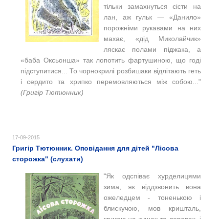
тільки замахнуться сісти на
лан, аж гульк — «Данило»
порожніми рукавами на них
махає, «дід Миколайчик»
ляскає полами піджака, а
«баба Оксьонша» так лопотить фартушиною, що годі
підступитися... То чорнокрилі розбишаки відлітають геть
і сердито та хрипко перемовляються між собою..."
(Григір Тютюнник)
17-09-2015
Григір Тютюнник. Оповідання для дітей "Лісова
сторожка" (слухати)
"Як одспіває хурделицями
зима, як віддзвонить вона
ожеледцем - тоненькою і
блискучою, мов кришталь,