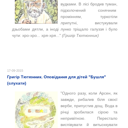
вудками. В лісі бродив туман,
підзолочений сонячним
промінням, туркотіли
лрипутні, вистукували
дзьобами дятли, а іноді лунко тріщало галуззя і було
чути: хро-хро... хря-хря..."
(Григір Тютюнник)
17-09-2015
Григір Тютюнник. Оповідання для дітей "Бушля"
(слухати)
"Одного разу, коли Арсен, як
завжди, рибалив біля своєї
верби, припустив дощ. Вода в
річці зробилася сірою та
непривітною. Перестало
виспівувати й витьохкувати