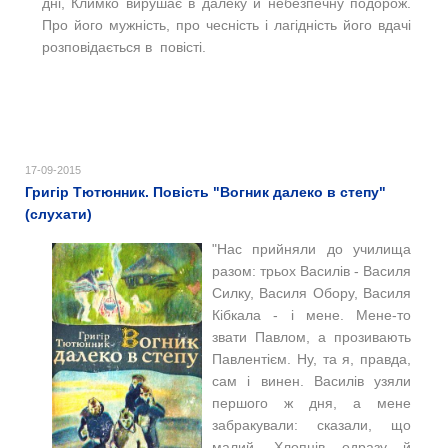
дні, Климко вирушає в далеку й небезпечну подорож.
Про його мужність, про чесність і лагідність його вдачі
розповідається в повісті.
17-09-2015
Григір Тютюнник. Повість "Вогник далеко в степу"
(слухати)
"Нас прийняли до училища
разом: трьох Василів - Василя
Силку, Василя Обору, Василя
Кібкала - і мене. Мене-то
звати Павлом, а прозивають
Павлентієм. Ну, та я, правда,
сам і винен. Василів узяли
першого ж дня, а мене
забракували: сказали, що
малий. Хлопців одразу й