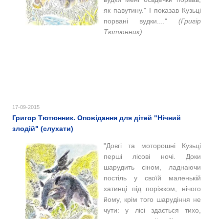
як павутину." І показав Кузьці
порвані вудки...."
(Григір
Тютюнник)
17-09-2015
Григор Тютюнник. Оповідання для дітей "Нічний
злодій" (слухати)
"Довгі та моторошні Кузьці
перші лісові ночі. Доки
шарудить сіном, ладнаючи
постіль у своїй маленькій
хатинці під поріжком, нічого
йому, крім того шарудіння не
чути: у лісі здається тихо,