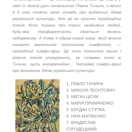
світ із легкої руки геніального Павла Тичини, з якого
я й хочу почати свою оповідь про видатних діячів
української культури. Але це не просто традиційна
поезія. Коли пишеш про таких неабияких людей,
будь-яка трафаретність здається якоюсь
недоречною. А тому я обрав новий жанр, який можна
назвати маленькою поетичною симфонією, —
своєрідний симфо-вірш. Це коли поетична проза і
власне поезія утворюють, за словами того ж
Тичини, щось енгармонійне… Читаймо симфо-вірші
про визначних діячів української культури:
1. ПАВЛО ТИЧИНА
2. МИКОЛА ЛЕОНТОВИЧ
3. КВІТКА ЦІСИК
4. МАРІЯ ПРИМАЧЕНКО
5. БОГДАН СТУПКА
6. НІНА МАТВІЄНКО
7. ВЛАДИСЛАВ
ГОРОДЕЦЬКИЙ