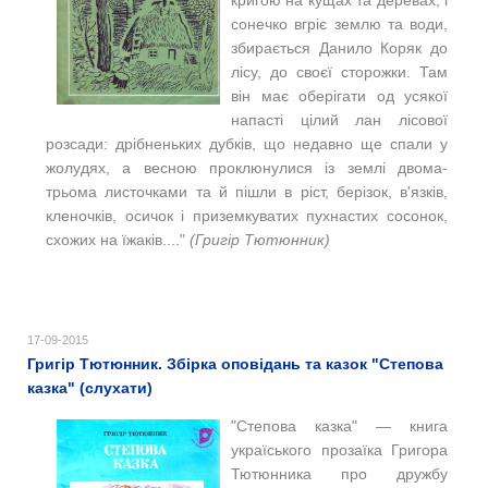
кригою на кущах та деревах, і
сонечко вгріє землю та води,
збирається Данило Коряк до
лісу, до своєї сторожки. Там
він має оберігати од усякої
напасті цілий лан лісової
розсади: дрібненьких дубків, що недавно ще спали у
жолудях, а весною проклюнулися із землі двома-
трьома листочками та й пішли в ріст, берізок, в'язків,
кленочків, осичок і приземкуватих пухнастих сосонок,
схожих на їжаків...."
(Григір Тютюнник)
17-09-2015
Григір Тютюнник. Збірка оповідань та казок "Степова
казка" (слухати)
"Степова казка" — книга
україського прозаїка Григора
Тютюнника про дружбу