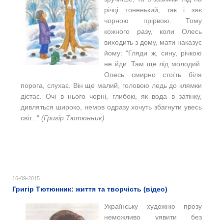
річці тоненький, так і зяє
чорною прірвою. Тому
кожного разу, коли Олесь
виходить з дому, мати наказує
йому: "Гляди ж, сину, річкою
не йди. Там ще лід молодий.
Олесь смирно стоїть біля
порога, слухає. Він ще малий, головою ледь до клямки
дістає. Очі в нього чорні, глибокі, як вода в затінку,
дивляться широко, немов одразу хочуть збагнути увесь
світ.
.."
(Григір Тютюнник)
16-09-2015
Григір Тютюнник: життя та творчість (відео)
Українську художню прозу
неможливо уявити без