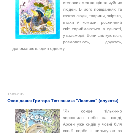
степових мешканців та чуйних
людей.
В його повіданнях та
казках люди, тварини, звірята,
птахи й комахи, рослинний
світ сприймаються в єдності,
у взаємодії. Вони спілкуються,
розмовляють, дружать,
допомагають один одному.
17-09-2015
Оповідання Григора Тютюнника "Ласочка" (слухати)
"Як сонце тільки-но
червонило небо на сході,
Арсен уже сидів у човні біля
своєї верби і пильнував за