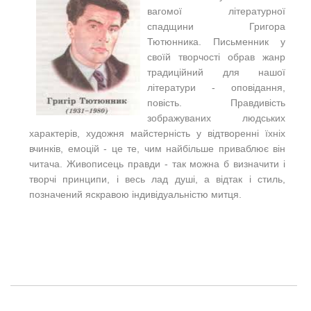
вагомої літературної
спадщини Григора
Тютюнника. Письменник у
своїй творчості обрав жанр
традиційний для нашої
літератури - оповідання,
повість. Правдивість
зображуваних людських
характерів, художня майстерність у відтворенні їхніх
вчинків, емоцій - це те, чим найбільше приваблює він
читача. Живописець правди - так можна б визначити і
творчі принципи, і весь лад душі, а відтак і стиль,
позначений яскравою індивідуальністю митця.