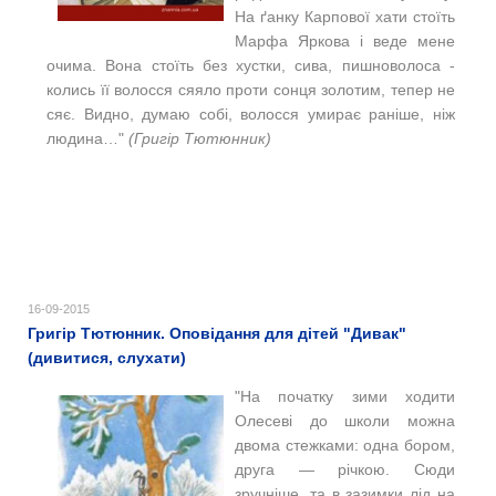
На ґанку Карпової хати стоїть
Марфа Яркова і веде мене
очима. Вона стоїть без хустки, сива, пишноволоса -
колись її волосся сяяло проти сонця золотим, тепер не
сяє. Видно, думаю собі, волосся умирає раніше, ніж
людина…"
(Григір Тютюнник)
16-09-2015
Григір Тютюнник. Оповідання для дітей "Дивак"
(дивитися, слухати)
"На початку зими ходити
Олесеві до школи можна
двома стежками: одна бором,
друга — річкою. Сюди
зручніше, та в зазимки лід на