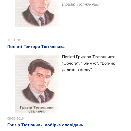
(Григір Тютюнник)
11-01-2018
Повісті Григора Тютюнника
Повісті Григора Тютюнника:
"Облога", "Климко", "Вогник
далеко в степу".
08-06-2016
Григір Тютюнник, добірка оповідань