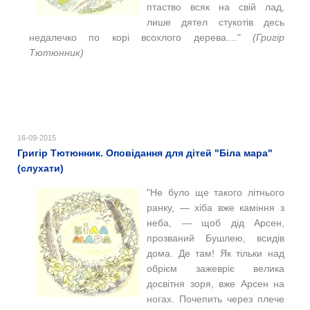
птаство всяк на свій лад,
лише дятел стукотів десь
недалечко по корі всохлого дерева...."
(Григір
Тютюнник)
16-09-2015
Григір Тютюнник. Оповідання для дітей "Біла мара"
(слухати)
"Не було ще такого літнього
ранку, — хіба вже каміння з
неба, — щоб дід Арсен,
прозваний Бушлею, всидів
дома. Де там! Як тільки над
обрієм зажевріє велика
досвітня зоря, вже Арсен на
ногах. Почепить через плече