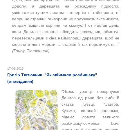
додолу, а деревцята на розсаднику підросли,
уквітчалися густим листям - тепер їм ні гайворони, ні
вепри не страшні: гайворони не подужають висмикнути,
вепрам зміцніле коріння не смакує. І от настав день,
коли Данило востаннє обходить розсадник, обмотує
перевесельцями з сіна наймолодші деревцята, щоб не
мерзли в люті морози, а старіші й так перезимують..."
(Григір Тютюнник)
17-09-2015
Григір Тютюнник. "Як спіймали розбишаку"
(оповідання)
"Якось уранці повернувся
Данило од річки без риби й
сказав Кузьці: "Завтра,
Кузьмо, вставай раненько,
підемо ловити великого
розбишаку-соменка. Бач:
вудки мені осьдечки порвав,