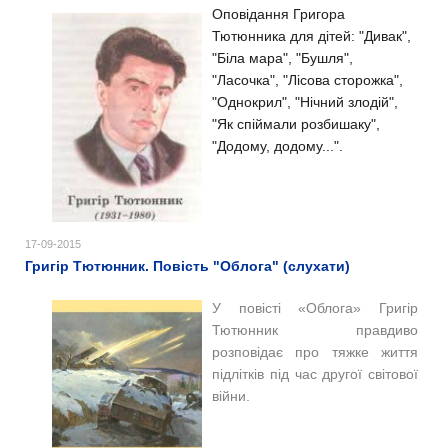
Оповідання Григора
Тютюнника для дітей: "Дивак",
"Біла мара", "Бушля",
"Ласочка", "Лісова сторожка",
"Однокрил", "Нічний злодій",
"Як спіймали розбишаку",
"Додому, додому...".
17-09-2015
Григір Тютюнник. Повість "Облога" (слухати)
У повісті «Облога» Григір
Тютюнник правдиво
розповідає про тяжке життя
підлітків під час другої світової
війни.