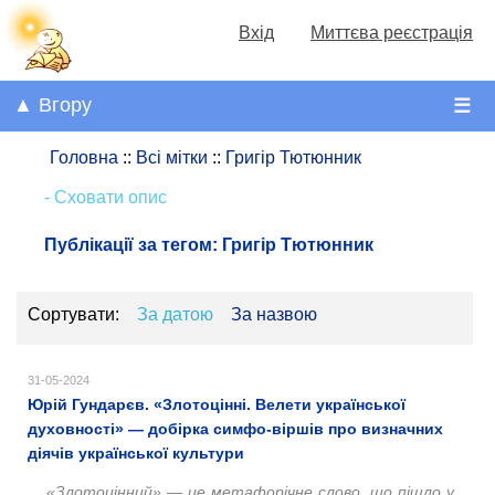
Вхід
Миттєва реєстрація
▲ Вгору
☰
Головна
::
Всі мітки
::
Григір Тютюнник
- Сховати опис
Публікації за тегом:
Григір Тютюнник
Сортувати:
За датою
За назвою
31-05-2024
Юрій Гундарєв. «Злотоцінні. Велети української
духовності» — добірка симфо-віршів про визначних
діячів української культури
«Злотоцінний» — це метафорічне слово, що пішло у