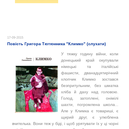
17-09-2015
Повість Григора Тютюнника "Климко" (слухати)
У тяжку годину війни, коли
донецький край окупували
німецькі та італійські
фашисти, дванадцятирічний
хлопчик Климко зостався
безпритульним, без шматка
хліба й даху над головою.
Голод, затоплені, онімілі
шахти, погромлена школа...
Але у Климка є товариші, є
щирий друг, є улюблена
вчителька. Вони теж у біді, і щоб урятувати їх у ці чорні