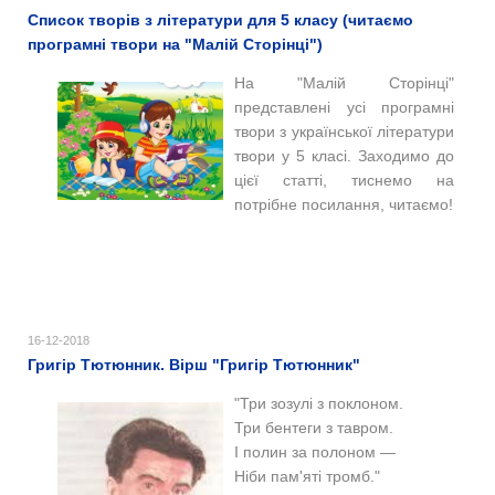
Список творів з літератури для 5 класу (читаємо
програмні твори на "Малій Сторінці")
На "Малій Сторінці"
представлені усі програмні
твори з української літератури
твори у 5 класі. Заходимо до
цієї статті, тиснемо на
потрібне посилання, читаємо!
16-12-2018
Григір Тютюнник. Вірш "Григір Тютюнник"
"Три зозулі з поклоном.
Три бентеги з тавром.
І полин за полоном —
Ніби пам'яті тромб."