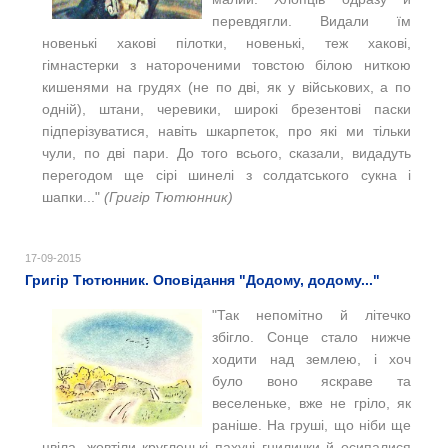
перевдягли. Видали їм
новенькі хакові пілотки, новенькі, теж хакові,
гімнастерки з натороченими товстою білою ниткою
кишенями на грудях (не по дві, як у військових, а по
одній), штани, черевики, широкі брезентові паски
підперізуватися, навіть шкарпеток, про які ми тільки
чули, по дві пари. До того всього, сказали, видадуть
перегодом ще сірі шинелі з солдатського сукна і
шапки..."
(Григір Тютюнник)
17-09-2015
Григір Тютюнник. Оповідання "Додому, додому..."
"Так непомітно й літечко
збігло. Сонце стало нижче
ходити над землею, і хоч
було воно яскраве та
веселеньке, вже не гріло, як
раніше. На груші, що ніби ще
цвіла, жовтіли кругленькі пахучі гнилички й осипалися