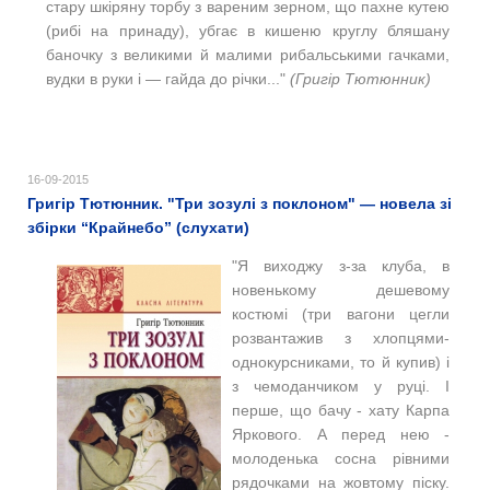
стару шкіряну торбу з вареним зерном, що пахне кутею
(рибі на принаду), убгає в кишеню круглу бляшану
баночку з великими й малими рибальськими гачками,
вудки в руки і — гайда до річки..."
(Григір Тютюнник)
16-09-2015
Григір Тютюнник. "Три зозулі з поклоном" — новела зі
збірки “Крайнебо” (слухати)
"Я виходжу з-за клуба, в
новенькому дешевому
костюмі (три вагони цегли
розвантажив з хлопцями-
однокурсниками, то й купив) і
з чемоданчиком у руці. І
перше, що бачу - хату Карпа
Яркового. А перед нею -
молоденька сосна рівними
рядочками на жовтому піску.