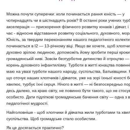
Можна почути суперечки: коли починається рання юність — у
чотирнадцять чи в шістнадцять років? В останні роки учених тур
акселерація — прискорення фізичного розвитку юнаків і дівчат, і 
час - відносне відставання розвитку соціального, духовного, мор
Юність, за твердим переконанням нашого педагогічного колекти
починається в І2 — 13-річному віці. Якщо ви хочете, щоб хлопчи
духовно зрілою людиною, допоможіть йому зробити перші кроки
громадянській ниві. Зовсім безтурботне дитинство й отроцтво —
корень духовного інфантилізму. Турботи в житті юнацтва повинні
маю на увазі турботи нашого народу, суспільства, Батьківщини. 
що оточує наших хлопчиків і дівчаток, уже на зорі їхньої юності 
хвилює, турбує їхні серця. Нічого в житті — ні безпосередньо пор
десь далеко, на краю світу, не повинно бути такого, що не стосу
особисто. Дати підліткові громадянське бачення світу — одна з
педагогічної мудрості.
Найголовніше - щоб хлопчики й дівчатка жили турботами та хв
суспільства. Щоб громадське стало особистим.
Як це досягається практично?