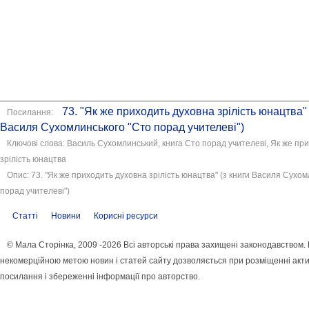
73. "Як же приходить духовна зрілість юнацтва" 
Посилання:
Василя Сухомлинського "Сто порад учителеві")
Ключові слова: Василь Сухомлинський, книга Сто порад учителеві, Як же пр
зрілість юнацтва
Опис: 73. "Як же приходить духовна зрілість юнацтва" (з книги Василя Сухо
порад учителеві")
Статті
Новини
Корисні ресурси
© Мала Сторінка, 2009 -2026 Всі авторські права захищені законодавством.
некомерційною метою новин і статей сайту дозволяється при розміщенні акт
посилання і збереженні інформації про авторство.