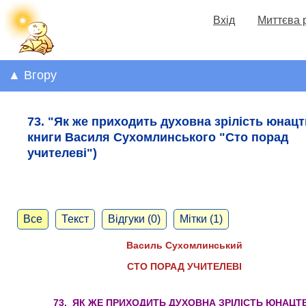
Вхід
Миттєва 
▲ Вгору
73. "Як же приходить духовна зрілість юнацт
книги Василя Сухомлинського "Сто порад
учителеві")
Все
Текст
Відгуки (0)
Мітки (1)
Василь Сухомлинський
СТО ПОРАД УЧИТЕЛЕВІ
73. ЯК ЖЕ ПРИХОДИТЬ ДУХОВНА ЗРІЛІСТЬ ЮНАЦТ