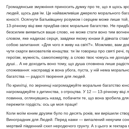
Громадянське змужніння приносить думку про те, що я щось зр
людей, щось дав їм. Це найважливіше джерело морального баг
юності. Осягнути Батьківщину розумом і серцем може лише той,
13-річному віці вже придбав своє моральне багатство. Не прид
безсилим виявиться ваше слово, не може стати воно тим вогне
словом, яке надихає серця, завдяки якому юнаки й дівчата став
собою запитання: «Для чого я живу на світі?». Можливо, вам д
чути скарги вихователів юнацтва: ти їм говориш про святі речі, п
героїзм, мужність, самопожертву, а слово твоє чомусь не доходи
душі... А не доходить воно тому, що душа сповнена лише радіс
споживання: насправді ж вона убога, пуста, у ній нема моральн
багатства — радості творення для людей.
По крихітці, по зернинці нагромаджуйте моральне багатство юно
нагромаджуйте з дитинства, з отроцтва. У 12 — 13-річному віці
повинна, оглянувшись назад, побачити те, що вона зробила для
пережити гордість: ось це моя праця!
Коли моїм юним друзям було по десять років, ми вирішили ство
Виноградник для Людей. Перед нами — випалений некучим со
мертвий південний схил неродючого грунту. А з цього ж гектара