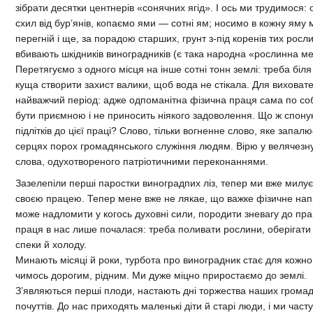
зібрати десятки центнерів «сонячних ягід». І ось ми трудимося
схил від бур’янів, копаємо ями — сотні ям; носимо в кожну яму 
перегній і ще, за порадою старших, грунт з-під коренів тих росли
вбивають шкідників виноградників (є така народна «рослинна м
Перетягуємо з одного місця на інше сотні тонн землі: треба біля
куща створити захист валики, щоб вода не стікала. Для виховат
найважчий період: адже одпоманітна фізична праця сама по со
бути приємною і не приносить ніякого задоволення. Що ж спону
підлітків до цієї праці? Слово, тільки вогненне слово, яке запал
серцях порох громадянського служіння людям. Вірю у велячезн
слова, одухотвореного патріотичними переконаннями.
Зазелепіли перші паростки виноградпих ліз, тепер ми вже милу
своєю працею. Тепер мене вже не лякае, що важке фізичне на
може надломити у когось духовні сили, породити зневагу до прац
праця в нас лише почалася: треба поливати рослини, оберігати ї
спеки й холоду.
Минають місяці й роки, турбота про виноградник стає для кожно
чимось дорогим, рідним. Ми дуже міцно приростаємо до землі.
З’являються перші плоди, настають дні торжества наших грома
почуттів. До нас приходять маленькі діти й старі люди, і ми част