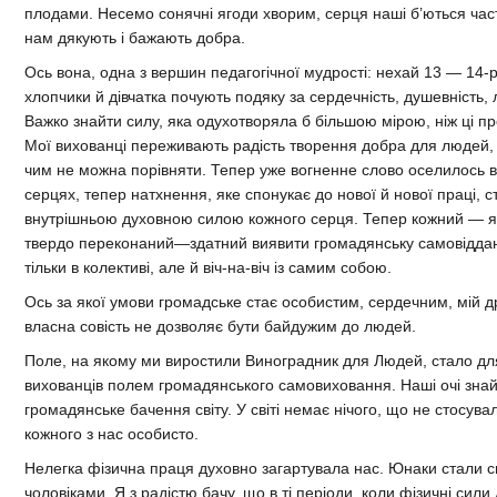
плодами. Несемо сонячні ягоди хворим, серця наші б’ються час
нам дякують і бажають добра.
Ось вона, одна з вершин педагогічної мудрості: нехай 13 — 14-р
хлопчики й дівчатка почують подяку за сердечність, душевність, 
Важко знайти силу, яка одухотворяла б більшою мірою, ніж ці пр
Мої вихованці переживають радість творення добра для людей, я
чим не можна порівняти. Тепер уже вогненне слово оселилось в 
серцях, тепер натхнення, яке спонукає до нової й нової праці, с
внутрішньою духовною силою кожного серця. Тепер кожний — я
твердо переконаний—здатний виявити громадянську самовіддан
тільки в колективі, але й віч-на-віч із самим собою.
Ось за якої умови громадське стає особистим, сердечним, мій д
власна совість не дозволяє бути байдужим до людей.
Поле, на якому ми виростили Виноградник для Людей, стало дл
вихованців полем громадянського самовиховання. Наші очі зна
громадянське бачення світу. У світі немає нічого, що не стосува
кожного з нас особисто.
Нелегка фізична праця духовно загартувала нас. Юнаки стали 
чоловіками. Я з радістю бачу, що в ті періоди, коли фізичні сили