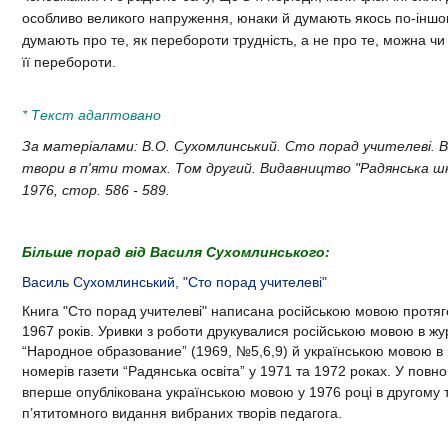
особливо великого напруження, юнаки й думають якось по-іншо
думають про те, як перебороти трудність, а не про те, можна ч
її перебороти.
* Текст адаптовано
За матеріалами: В.О. Сухомлинський. Сто порад учителеві. В
твори в п'яти томах. Том другий. Видавництво "Радянська ш
1976, стор. 586 - 589.
Більше порад від Василя Сухомлинського:
Василь Сухомлинський, "Сто порад учителеві"
Книга "Сто порад учителеві"
написана російською мовою протяг
1967 років. Уривки з роботи друкувалися російською мовою в жу
“Народное образование” (1969, №5,6,9) й українською мовою в 
номерів газети “Радянська освіта” у 1971 та 1972 роках. У повно
вперше опублікована українською мовою у
1976 році
в другому 
п’ятитомного видання вибраних творів педагога.