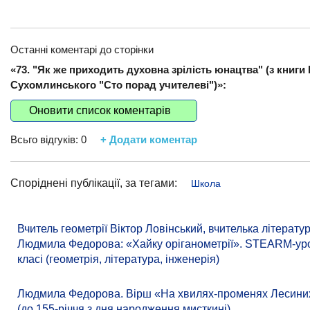
Останні коментарі до сторінки
«73. "Як же приходить духовна зрілість юнацтва" (з книги
Сухомлинського "Сто порад учителеві")»:
Оновити список коментарів
Всьго відгуків:
0
+ Додати коментар
Споріднені публікації, за тегами:
Школа
Вчитель геометрії Віктор Ловінський, вчителька літерату
Людмила Федорова: «Хайку оріганометрії». STEARM-уро
класі (геометрія, література, інженерія)
Людмила Федорова. Вірш «На хвилях-променях Лесиних
(до 155-річчя з дня народження мисткині)