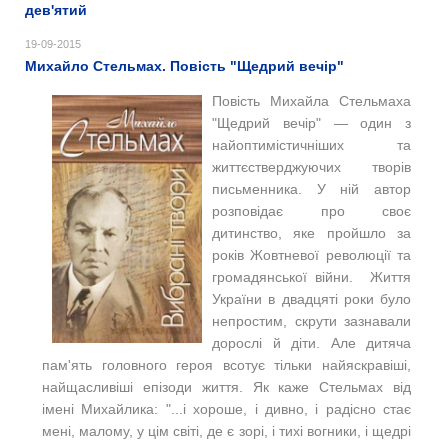
дев'ятий
19-09-2015
Михайло Стельмах. Повість "Щедрий вечір"
Повість Михайла Стельмаха
"Щедрий вечір" ― один з
найоптимістичніших та
життєстверджуючих творів
письменника. У ній автор
розповідає про своє
дитинство, яке пройшло за
років Жовтневої революції та
громадянської війни. Життя
України в двадцяті роки було
непростим, скрути зазнавали
дорослі й діти. Але дитяча
пам'ять головного героя всотує тільки найяскравіші,
найщасливіші епізоди життя. Як каже Стельмах від
імені Михайлика: "...і хороше, і дивно, і радісно стає
мені, малому, у цім світі, де є зорі, і тихі вогники, і щедрі