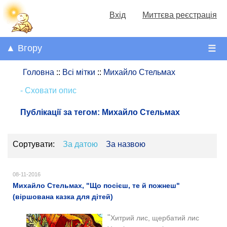
Вхід
Миттєва реєстрація
▲ Вгору
☰
Головна
::
Всі мітки
::
Михайло Стельмах
- Сховати опис
Публікації за тегом:
Михайло Стельмах
Сортувати:
За датою
За назвою
08-11-2016
Михайло Стельмах, "Що посієш, те й пожнеш"
(віршована казка для дітей)
"
Хитрий лис, щербатий лис