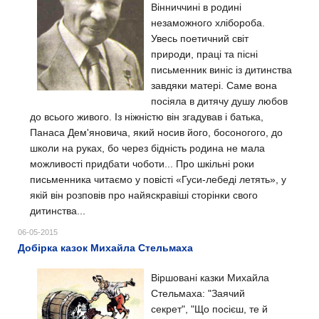
Вінниччині в родині
незаможного хлібороба.
Увесь поетичний світ
природи, праці та пісні
письменник виніс із дитинства
завдяки матері. Саме вона
посіяла в дитячу душу любов
до всього живого. Із ніжністю він згадував і батька,
Панаса Дем'яновича, який носив його, босоногого, до
школи на руках, бо через бідність родина не мала
можливості придбати чоботи... Про шкільні роки
письменника читаємо у повісті «Гуси-лебеді летять», у
якій він розповів про найяскравіші сторінки свого
дитинства...
06-05-2015
Добірка казок Михайла Стельмаха
Віршовані казки Михайла
Стельмаха: "Заячий
секрет", "Що посієш, те й