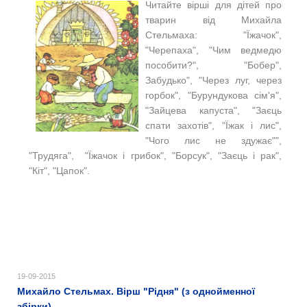
Читайте вірші для дітей про
тварин від Михайла
Стельмаха: "Їжачок",
"Черепаха", "Чим ведмедю
пособити?", "Бобер",
Забудько", "Через луг, через
горбок", "Бурундукова сім'я",
"Зайцева капуста", "Заєць
спати захотів", "Їжак і лис",
"Чого лис не здужає"",
"Трудяга", "Їжачок і грибок", "Борсук", "Заєць і рак",
"Кіт", "Цапок".
19-09-2015
Михайло Стельмах. Вірш "Рідня" (з однойменної
збірки)