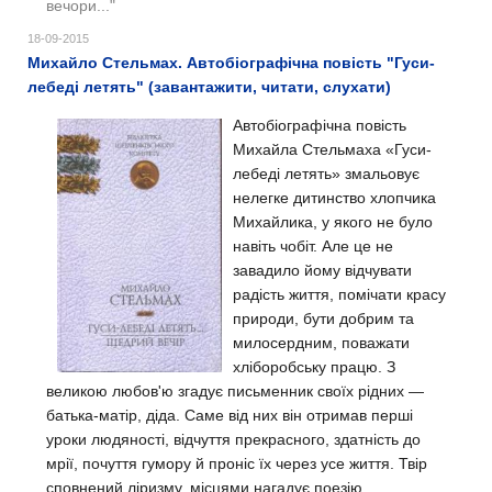
вечори..."
18-09-2015
Михайло Стельмах. Автобіографічна повість "Гуси-
лебеді летять" (завантажити, читати, слухати)
Автобіографічна повість
Михайла Стельмаха «Гуси-
лебеді летять» змальовує
нелегке дитинство хлопчика
Михайлика, у якого не було
навіть чобіт. Але це не
завадило йому відчувати
радість життя, помічати красу
природи, бути добрим та
милосердним, поважати
хліборобську працю. З
великою любов'ю згадує письменник своїх рідних —
батька-матір, діда. Саме від них він отримав перші
уроки людяності, відчуття прекрасного, здатність до
мрії, почуття гумору й проніс їх через усе життя. Твір
сповнений ліризму, місцями нагадує поезію.