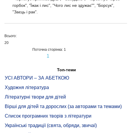
горбок", "Їжак і лис", "Чого лис не здужає"", "Борсук",
"Заєць і рак".
Всього:
20
Поточна сторінка: 1
1
Топ-теми
УСІ АВТОРИ – ЗА АБЕТКОЮ
Художня література
Літературні твори для дітей
Вірші для дітей та дорослих (за авторами та темами)
Список програмних творів з літератури
Українські традиції (свята, обряди, звичаї)