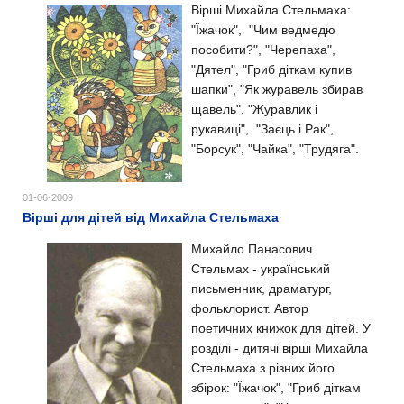
Вірші Михайла Стельмаха:
"Їжачок",
"Чим ведмедю
пособити?",
"Черепаха",
"Дятел", "Гриб діткам купив
шапки",
"Як журавель збирав
щавель", "Журавлик і
рукавиці", "Заєць і Рак",
"Борсук", "Чайка", "Трудяга".
01-06-2009
Вірші для дітей від Михайла Стельмаха
Михайло Панасович
Стельмах - український
письменник, драматург,
фольклорист. Автор
поетичних книжок для дітей. У
розділі - дитячі вірші Михайла
Стельмаха з різних його
збірок: "Їжачок", "Гриб діткам