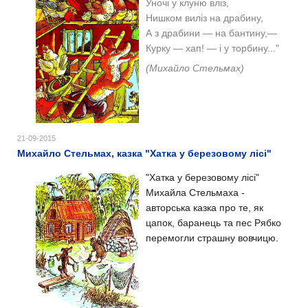
Уночі у клуню вліз,
Нишком виліз на драбину,
А з драбини — на бантину,—
Курку — хап! — і у торбину..."
(Михайло Стельмах)
21-09-2015
Михайло Стельмах, казка "Хатка у березовому лісі"
"Хатка у березовому лісі"
Михайла Стельмаха -
авторська казка про те, як
цапок, баранець та пес Рябко
перемогли страшну вовчицю.