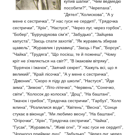
купив шапки", "Чим ведмедю
пособити?", "Черепаха",
"Дятел",​"Колискова", "А у
мене є сестричка", "У нас гуси не сердиті", "Грядочка
сестрички", "Хрін", "Настуся", "Через луг, через горбок",
"Бобер", "Бурундукова сім'я", "Забудько", "Зайцева
капуста", "Заєць спати захотів", "Як журавель збирав
щавель", "Журавлик і рукавиці", "Заєць і Рак", "Борсук",
"Чайка", "Трудяга", "Що посієш, те й пожнеш", "Чому
кріт не з'являється на світ?", "В їжаковім вітряку",
"Бурячок і їжачок", "Заячий секрет", "Кажуть всі, що я
великий", "Край лісочка", "А у мене є сестричка",
"Дзвоник", "Скоро я піду до школи", "Настуся", "Йде
зима", "Зимою", "Літо-літечко", "Червень", "Сонечко,
світи", "Колосок до колоска", "Дощ", "На баштані",
"Іжачок і грибок", "Грядочка сестрички", "Гарбуз", "Коло
млина", "Розлилися води", "Квітень", "Весна", "Сонце
стукає в віконце", "Ми любимо весну", "На баштані",
"Огірочки", "Хрін", "Грядочка сестрички", "Чайка",
"Гусак", "Журавель", "Живі огні", "У нас гуси не сердиті",
"Чорногуз приймає душ", "Забудько", "Через луг, через