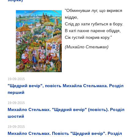
"Обминувши луг, що вкрився
мiддю,
Слiд до хати губиться в бору.
В хатi пахне парене обiддя,
Сiк густий покрив кору."
(Михайло Стельмах)
19-09-2015
"Щедрий вечір", повість Михайла Стельмаха. Розділ
перший
19-09-2015
Михайло Стельмах. "Щедрий вечір" (повість). Розділ
шостий
19-09-2015
Михайло Стельмах. Повість "Щедрий вечір". Розділ