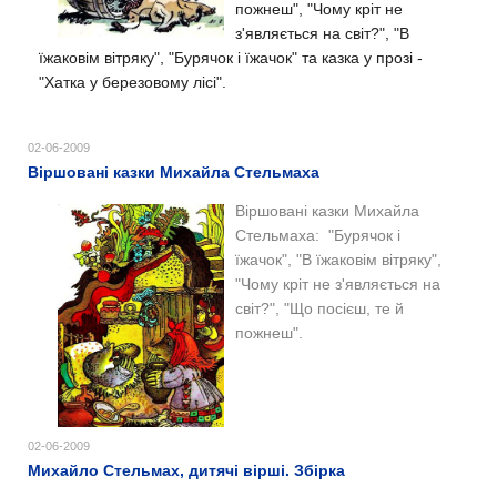
пожнеш", "Чому кріт не
з'являється на світ?", "В
їжаковім вітряку", "Бурячок і їжачок" та казка у прозі -
"Хатка у березовому лісі".
02-06-2009
Віршовані казки Михайла Стельмаха
Віршовані казки Михайла
Стельмаха: "Бурячок і
їжачок", "В їжаковім вітряку",
"Чому кріт не з'являється на
світ?", "Що посієш, те й
пожнеш".
02-06-2009
Михайло Стельмах, дитячі вірші. Збірка