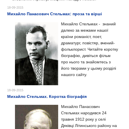
18-09-2015
Михайло Панасович Стельмах: проза та вірші
Михайло Стельмах - знаний
далеко за межами нашої
країни романіст, поет,
драматург, повістяр, вчений-
фольклорист. Читайте коротку
біографію, дивіться фільм
про нього та знайомтесь з
його творами у цьому розділі
нашого сайту.
18-09-2015
Михайло Стельмах. Коротка біографія
Михайло Панасович
Стельмах народився 24
травня 1912 року у селі
Дяківці Літинського району на