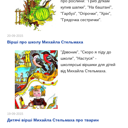
про рослини: "Гриб діткам
купив шапки", "На баштані",
"Гарбуз", "Огірочки", "Хрін",
"Грядочка сестрички".
20-09-2015
Вірші про школу Михайла Стельмаха
"Дзвоник", "Скоро я піду до
школи", "Настуся" -
школярські віршики для дітей
від Михайла Стельмаха.
19-09-2015
Дитячі вірші Михайла Стельмаха про тварин