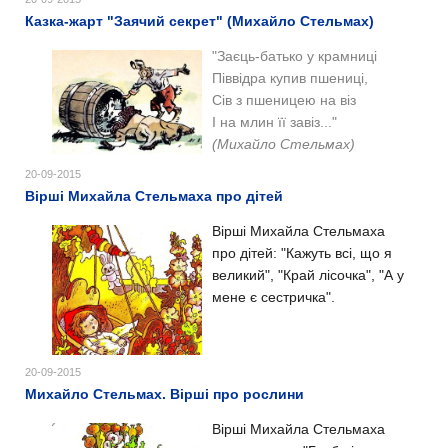
Казка-жарт "Заячий секрет" (Михайло Стельмах)
"Заєць-батько у крамниці
Піввідра купив пшениці,
Сів з пшеницею на віз
І на млин її завіз..."
(Михайло Стельмах)
20-09-2015
Вірші Михайла Стельмаха про дітей
Вірші Михайла Стельмаха
про дітей: "Кажуть всі, що я
великий", "Край лісочка", "А у
мене є сестричка".
20-09-2015
Михайло Стельмах. Вірші про рослини
Вірші Михайла Стельмаха