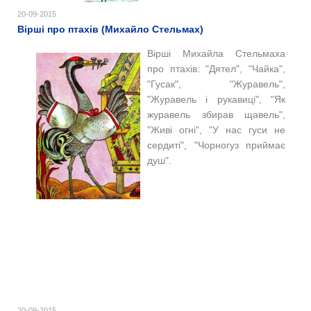
20-09-2015
Вірші про птахів (Михайло Стельмах)
Вірші Михайла Стельмаха
про птахів:
"Дятел",
"Чайка",
"Гусак", "Журавель",
"Журавель і рукавиці", "Як
журавель збирав щавель",
"Живі огні", "У нас гуси не
сердиті", "Чорногуз приймає
душ".
20-09-2015