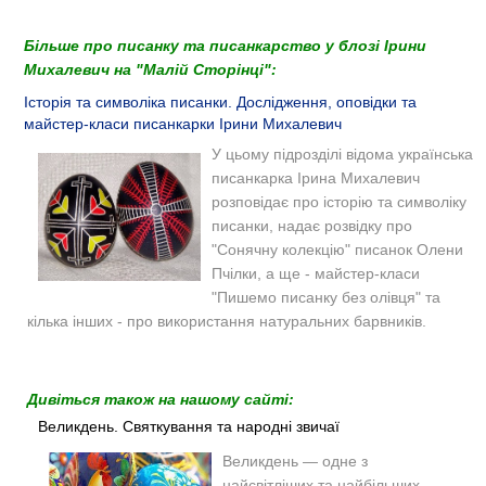
Більше про писанку та писанкарство у блозі Ірини
Михалевич на "Малій Сторінці":
Історія та символіка писанки. Дослідження, оповідки та
майстер-класи писанкарки Ірини Михалевич
У цьому підрозділі відома українська
писанкарка Ірина Михалевич
розповідає про історію та символіку
писанки, надає розвідку про
"Сонячну колекцію" писанок Олени
Пчілки, а ще - майстер-класи
"Пишемо писанку без олівця" та
кілька інших - про використання натуральних барвників.
Дивіться також на нашому сайті:
Великдень. Святкування та народні звичаї
Великдень — одне з
найсвітліших та найбільших