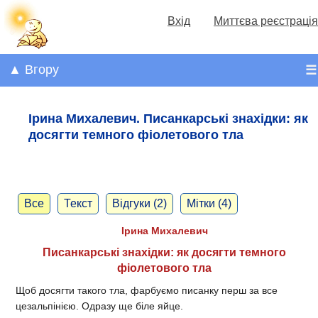
Вхід
Миттєва реєстрація
▲ Вгору
☰
​Ірина Михалевич. Писанкарські знахідки: як
досягти темного фіолетового тла
Все
Текст
Відгуки (2)
Мітки (4)
​Ірина Михалевич
Писанкарські знахідки: як досягти темного
фіолетового тла
Щоб досягти такого тла, фарбуємо писанку перш за все
цезальпінією. Одразу ще біле яйце.