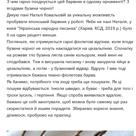
З чим гарно поєднується цей барвник в одному орнаменті? З
ягодами бузини чорної!
Дякую пані Наталі Ковальовій за унікальну можливість
пробувати японський барвник у роботі. Якби не пані Наталя, у
книзі "Українська народна писанка" (Харків, КСД, 2019 р.) було
б на один рецепт менше.
Погляньте, які отримуються гарні фіолетові відтінки, коли ягоди
бузини чорної не хочуть накладатися на цезальпінію. Спочатку
на рожеве тло бузина лягла синім кольором, який мені не
сподобався. Тож я висушила писанку і знову занурила яйце в
цезальпінію, а потім - у бузиновий відвар. Вдруге. І вже тоді
отрималася бажана темно-фіолетова барва.
Як бачимо, потрібного тла іноді треба ще пошукати. Як ці
пошуки відбуваються. Інколи швидко, а буває - треба для того і
трохи зусиль, і терпіння. Якщо спроба виявилася вдалою,
бажано це собі занотувати, щоб можна було самому ще раз
скористатися й іншим порадити. Збираємо корисні знання,
ділимося, пробуємо на практиці.