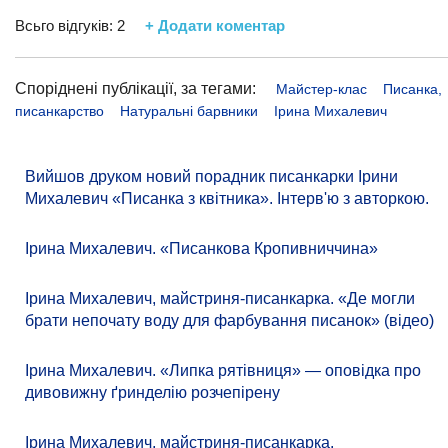
Всьго відгуків:
2
+ Додати коментар
Споріднені публікації, за тегами:
Майстер-клас
Писанка,
писанкарство
Натуральні барвники
Ірина Михалевич
Вийшов друком новий порадник писанкарки Ірини
Михалевич «Писанка з квітника». Інтерв'ю з авторкою.
Ірина Михалевич. «Писанкова Кропивниччина»
Ірина Михалевич, майстриня-писанкарка. «Де могли
брати непочату воду для фарбування писанок» (відео)
Ірина Михалевич. «Липка рятівниця» — оповідка про
дивовижну ґринделію розчепірену
Ірина Михалевич, майстриня-писанкарка.