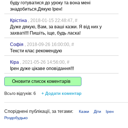
буду готуватися до уроку та вона менi
знадобиться.Дякую Iрен!
Крістіна
, 2018-01-15 22:48:47,
#
Дуже дякую, Вам, за ваші казки. Я від них у
захваті!!! Пишіть, іще, будь ласка!
Софія
, 2018-09-26 16:00:00,
#
Тексти клас рекомендую
Кіра
, 2021-05-26 14:56:00,
#
Ірен дуже цікаве оповідання!!!
Оновити список коментарів
Всьго відгуків:
6
+ Додати коментар
Споріднені публікації, за тегами:
Казки
Діти
Ірен
Роздобудько