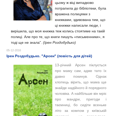
цьому ж віці випадково
потрапила до бібліотеки, була
вражена полицями з
книжками, здивована тим, що
ці книжки написали люди, і
вирішила, що моя книжка теж колись стоятиме на такій
полиці. Але про те, що книги пишуть «письменники», я
тоді ще не знала".
(Ірен Роздобудько)
05-12-2016
Ірен Роздобудько. "Арсен" (повість для дітей)
13-річний Арсен піклується
про маму сам, адже тато їх
давно покинув. Однак
хлопець вірить, що мама ще
знайде надійного й порядного
чоловіка. А найбільше він мріє
про мандри, пригоди і
таємниці, бо сидіти всеньке
літо за компом у київській