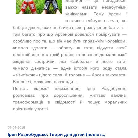
квартирі — це, погодьтеся,
важко назвати незабутніми
канікулами. Тому Арсен і
зважився гайнути в село, до
бабці з дідом, яких не бачив після розлучення батьків. І
там багато про що Арсенові довелося поміркувати —
особливо про те, що він має бути справжнім чоловіком;
чимало здолати — образу на тата, відчуття своєї
непотрібності в татовій родині та ревнощі до маленької
зведеної сестрички, яка «забрала» в нього тата;
чимало дізнатись — адже історія його роду стала
«візитівкою» цілого села. А головне — Арсен закохався.
Вперше і, можливо, назавжди…
Повість відомої письменниці Ірен Роздобудько
розповідає про дорослішання, життєво важливі
трансформації в свідомості й пошук моральних
орієнтирів у житті.
07-08-2016
Ірен Роздобудько. Твори для дітей (повість,