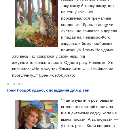
таку ніжну й тонку шкіру, що
на сонці крізь неї
просвічувалося тремтливе
серденько. Крапля дощу чи
листок, що зривався з дерева
й падав на Невідомо-Кого,
завдавали йому неабияких
прикрощів. І тому Невідомо-
Хто весь час ховалося у своїй нірці під
жму́тком торішнього листя.
Одного разу Невідомо-Хто
вирішило: «Не можу так більше жити!» — і вийшло на
прогулянку..."
(Ірен Роздобудько)
04-01-2017
Ірен Роздобудько, оповідання для дітей
"Фантазувати й розповідати
вголос різні історії я почала
ще в дитячому садку, коли не
вміла писати. А записувати —
у шість років. Коли вперше в