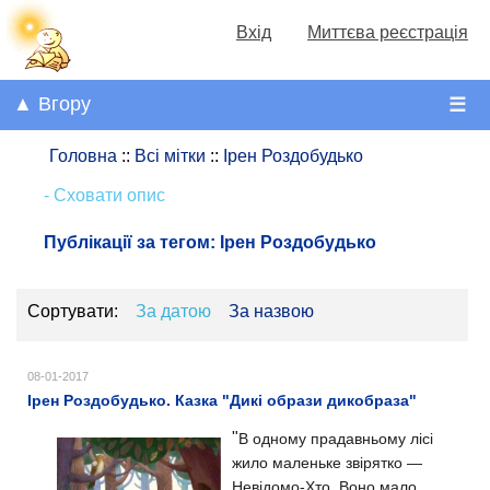
Вхід
Миттєва реєстрація
▲ Вгору
☰
Головна
::
Всі мітки
::
Ірен Роздобудько
- Сховати опис
Публікації за тегом:
Ірен Роздобудько
Сортувати:
За датою
За назвою
08-01-2017
Ірен Роздобудько. Казка "Дикі образи дикобраза"
"
В одному прадавньому лісі
жило маленьке звірятко —
Невідомо-Хто.
Воно мало