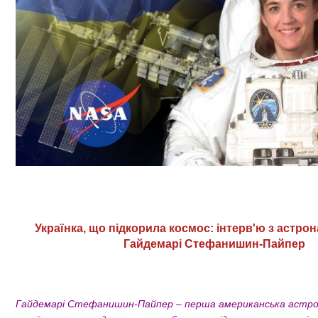
Українка, що підкорила космос: інтерв'ю з астр
Гайдемарі Стефанишин-Пайпер
Гайдемарі Стефанишин-Пайпер – перша американська астр