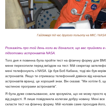
Гайдемарі під час другого польоту на МКС / NASA
Розкажіть про той день коли ви дізналися, що вас прийняли в
підготовки астронавтів NASA.
Того дня я повинна була пройти тест на фізичну форму для ВМ
мене перехопили перед виїздом на тест. Мій секретар зателефо
мені телефонують з NASA. Це був Боб Кабана, тоді він був керів
астронавтів. Якщо ти отримаєш телефонний дзвінок від начальни
астронавтів вранці, це хороший знак. Він сказав: "Ми хотіли б, щ
частиною програми астронавтів".
Я була дуже схвильованою, але зрозуміла, що не можу просто к
від радості. Я лише повідомила колегам добру новину. Мені все
скласти тест на фізичну форму. Мій чоловік саме проходив його,