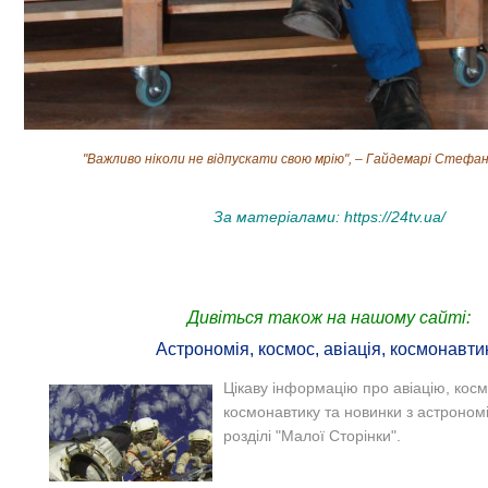
"Важливо ніколи не відпускати свою мрію", – Гайдемарі Стеф
За матеріалами:
https://24tv.ua/
Дивіться також на нашому сайті:
Астрономія, космос, авіація, космонавти
Цікаву інформацію про авіацію, косм
космонавтику та новинки з астрономі
розділі "Малої Сторінки".