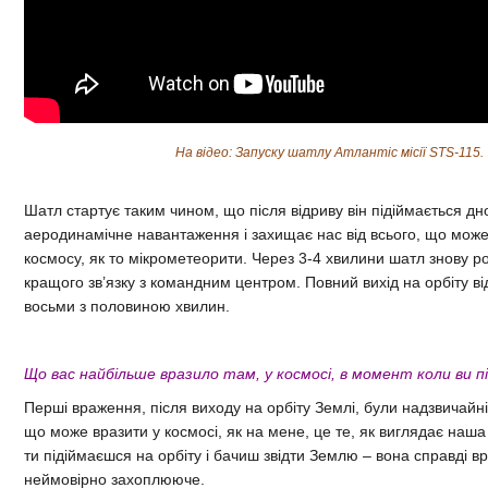
На відео: З
апуску шатлу Атлантіс місії STS-115.
Шатл стартує таким чином, що після відриву він підіймається дн
аеродинамічне навантаження і захищає нас від всього, що може
космосу, як то мікрометеорити. Через 3-4 хвилини шатл знову р
кращого зв’язку з командним центром. Повний вихід на орбіту ві
восьми з половиною хвилин.
Що вас найбільше вразило там, у космосі, в момент коли ви п
Перші враження, після виходу на орбіту Землі, були надзвичайні
що може вразити у космосі, як на мене, це те, як виглядає наша
ти підіймаєшся на орбіту і бачиш звідти Землю – вона справді в
неймовірно захоплююче.