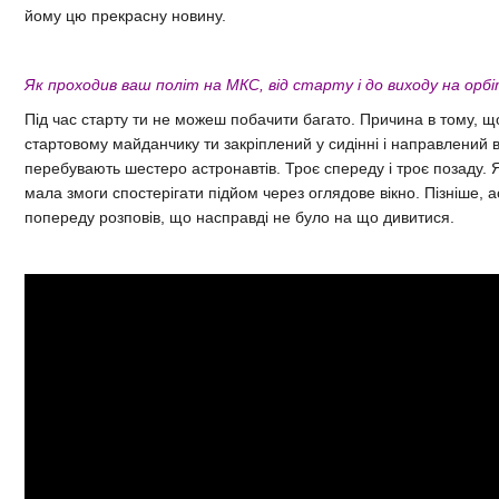
йому цю прекрасну новину.
Як проходив ваш політ на МКС, від старту і до виходу на орб
Під час старту ти не можеш побачити багато. Причина в тому, щ
стартовому майданчику ти закріплений у сидінні і направлений вг
перебувають шестеро астронавтів. Троє спереду і троє позаду. Я
мала змоги спостерігати підйом через оглядове вікно. Пізніше, а
попереду розповів, що насправді не було на що дивитися.