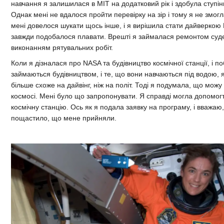
навчання я залишилася в MIT на додатковий рік і здобула ступінь
Однак мені не вдалося пройти перевірку на зір і тому я не змогл
мені довелося шукати щось інше, і я вирішила стати дайверкою
завжди подобалося плавати. Врешті я займалася ремонтом суде
виконанням рятувальних робіт.
Коли я дізналася про NASA та будівництво космічної станції, і п
займаються будівництвом, і те, що вони навчаються під водою,
більше схоже на дайвінг, ніж на політ. Тоді я подумала, що можу
космосі. Мені було що запропонувати. Я справді могла допомог
космічну станцію. Ось як я подала заявку на програму, і вважаю
пощастило, що мене прийняли.