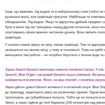
Інше, що важливо, під водою ти в нейтральному стані (тобто не 
рухаєшся вниз), але гравітація присутня. Найбільше ти помічаєш
обладнанням. Під водою. Якщо ти відпустиш дрібний предмет, ск
було в мене під час тренувань перед другим польотом, вона поч
опустившись своєю важчою частиною донизу. Вона змінить поло
гравітацію.
У космосі немає верху чи низу, немає гравітації. Там ти відпуска
залишиться на своєму місці, у тому ж положенні. Тому на орбіті
виконувати такі роботи – не потрібно боротися з тиском води та 
Зараз доволі багато ажіотажу навколо космічної галузі. У нас є
SpaceX, Blue Origin і насправді багато інших компаній. Всі во
займаються космосом. Якою, на ваш погляд, є космічна галузь
Зараз дійсно доволі багато активності в космічній галузі. Blue Orig
до прикладу, акцентують увагу на космічному туризмі. Однак вс
пропонують, це суборбітальні польоти. Тобто це не польоти в к
Землі, а лише підйом до лінії Кармана (100 кілометрів над рівн