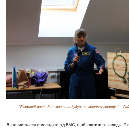
"Я справді могла допомогти побудувати космічну станцію", – Гайд
Я скористалася стипендією від ВМС, щоб платити за коледж. Пі