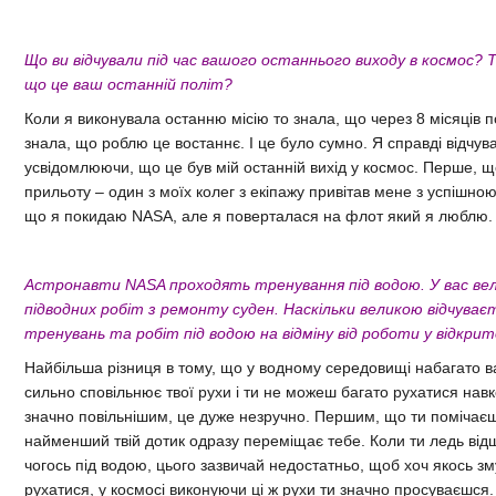
Що ви відчували під час вашого останнього виходу в космос? Т
що це ваш останній політ?
Коли я виконувала останню місію то знала, що через 8 місяців 
знала, що роблю це востаннє. І це було сумно. Я справді відчув
усвідомлюючи, що це був мій останній вихід у космос. Перше, щ
прильоту – один з моїх колег з екіпажу привітав мене з успішною
що я покидаю NASA, але я поверталася на флот який я люблю.
Астронавти NASA проходять тренування під водою. У вас вел
підводних робіт з ремонту суден. Наскільки великою відчуваєт
тренувань та робіт під водою на відміну від роботи у відкри
Найбільша різниця в тому, що у водному середовищі набагато в
сильно сповільнює твої рухи і ти не можеш багато рухатися навк
значно повільнішим, це дуже незручно. Першим, що ти помічаєш
найменший твій дотик одразу переміщає тебе. Коли ти ледь від
чогось під водою, цього зазвичай недостатньо, щоб хоч якось з
рухатися, у космосі виконуючи ці ж рухи ти значно просуваєшся