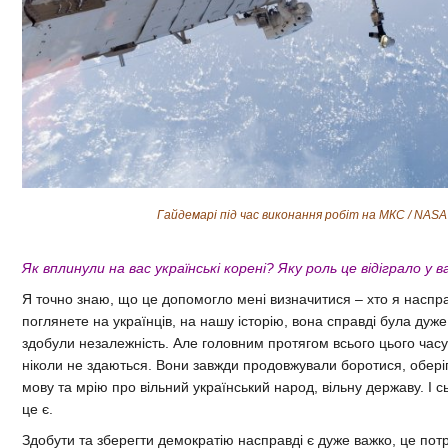
Гайдемарі під час виконання робіт на МКС / NASA
Як вплинули на вас українські корені? Яку роль це відіграло у
Я точно знаю, що це допомогло мені визначитися – хто я наспр
поглянете на українців, на нашу історію, вона справді була дуж
здобули незалежність. Але головним протягом всього цього часу 
ніколи не здаються. Вони завжди продовжували боротися, оберіга
мову та мрію про вільний український народ, вільну державу. І с
це є.
Здобути та зберегти демократію насправді є дуже важко, це пот