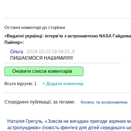
Останні коментарі до сторінки
«Видатні українці: інтерв’ю з астронавткою NASA Гайдем
Пайпер»:
Ольга
, 2019-10-23 16:34:21,
#
ПИШАЄМОСЯ НАШИМИ!!!!!!
Оновити список коментарів
Всьго відгуків:
1
+ Додати коментар
Споріднені публікації, за тегами:
Космос та космонавтика
Наталія Грегуль. «Зовсім не вигадані пригоди зоряних 
астропундиків» (повість-фентезі для дітей середнього шк