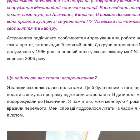
українського походження, яка побувала у відкритому космосі 
спорудженні Міжнародної космічної станції. Вона любить пове
позаяк саме тут, на Львівщині, її коріння. В рамках Всесвітн
вона провела зустріч зі студентами НУ "Львівська політехніка
своє життя та кар’єру.
Астронавтка поділилася особливостями тренування та роботи на 
також про те, як проходив її перший політ. До групи астронавті
долучилася у 1996 році, а перший політ у складі екіпажу місії S
вересня 2006 року.
Що надихнуло вас стати астронавткою?
Я завжди захоплювалася польотами. Це й було одним з того, щ
подати заявку на програму підготовки астронавтів. В дитинстві м
подорожували до Німеччини. Я пам’ятаю, коли мені було 4 роки
вразили перельоти. Мені справді подобалося літати і з часом я н
пілотом.