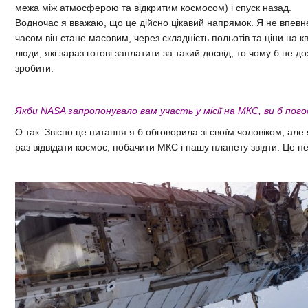
межа між атмосферою та відкритим космосом) і спуск назад.
Водночас я вважаю, що це дійсно цікавий напрямок. Я не впев
часом він стане масовим, через складність польотів та ціни на к
люди, які зараз готові заплатити за такий досвід, то чому б не д
зробити.
Якби NASA запропонувало вам участь у місії на МКС, ви б пог
О так. Звісно це питання я б обговорила зі своїм чоловіком, але
раз відвідати космос, побачити МКС і нашу планету звідти. Це 