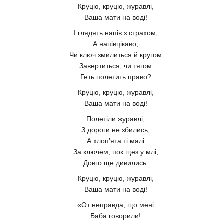
Круцю, круцю, журавлі,
Ваша мати на воді!
І глядять напів з страхом,
А напівцікаво,
Чи ключ змилиться й кругом
Завертиться, чи тягом
Геть полетить право?
Круцю, круцю, журавлі,
Ваша мати на воді!
Полетіли журавлі,
З дороги не збились,
А хлоп’ята ті малі
За ключем, пок щез у млі,
Довго ще дивились.
Круцю, круцю, журавлі,
Ваша мати на воді!
«От неправда, що мені
Баба говорили!