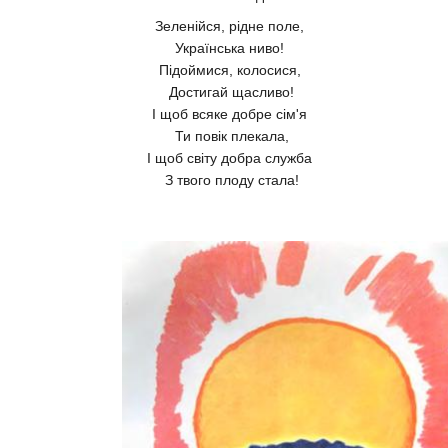
Зеленійся, рідне поле,
Українська ниво!
Підоймися, колосися,
Достигай щасливо!
І щоб всяке добре сім'я
Ти повік плекала,
І щоб світу добра служба
З твого плоду стала!