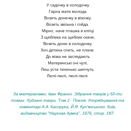
У садочку в холодочку
Гарна мати молода
Возить донечку в візочку,
Возить звільна і гойда.
Мірно, наче пташка в клітці
З щеблика на щеблик скаче,
Возить доню в холодочку,
Хоч дитина спить, не плаче.
До візка не заглядають
Материнські очі чулі,
Лиш уста тихенько шепчуть:
Люлі-люлі, люлі-люлі.
За матеріалами: Іван Франко. Зібрання творів у 50-ти
томах. Художні твори. Том 2. Поезія. Упорядкування та
коментарі А.А. Каспрука, Й.Я. Куп'янського. Київ,
видавництво "Наукова думка", 1976, стор. 187.