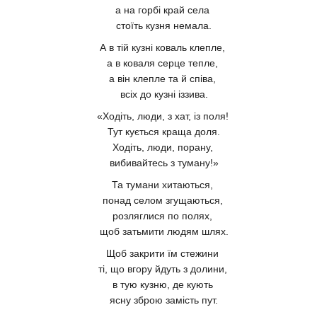
а на горбі край села
стоїть кузня немала.
А в тій кузні коваль клепле,
а в коваля серце тепле,
а він клепле та й співа,
всіх до кузні іззива.
«Ходіть, люди, з хат, із поля!
Тут кується краща доля.
Ходіть, люди, порану,
вибивайтесь з туману!»
Та тумани хитаються,
понад селом згущаються,
розляглися по полях,
щоб затьмити людям шлях.
Щоб закрити їм стежини
ті, що вгору йдуть з долини,
в тую кузню, де кують
ясну зброю замість пут.