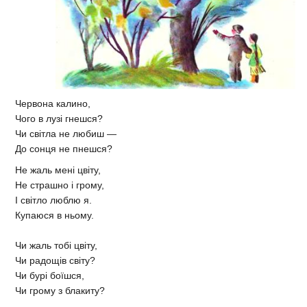
Червона калино,
Чого в лузі гнешся?
Чи світла не любиш —
До сонця не пнешся?
Не жаль мені цвіту,
Не страшно і грому,
І світло люблю я.
Купаюся в ньому.
Чи жаль тобі цвіту,
Чи радощів світу?
Чи бурі боїшся,
Чи грому з блакиту?