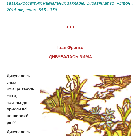
загальноосвітніх навчальних закладів. Видавництво "Астон",
2015 рік, стор. 355 - 359.
* * *
Іван Франко
ДИВУВАЛАСЬ ЗИМА
Дивувалась
зима,
чом це тануть
сніги,
чом льоди
присли всі
на широкій
ріці?
Дивувалась