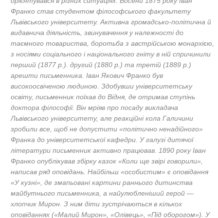
орієнтувався в різних ситуаціях. Восени 1875 року Іван
Франко став студентом філософського факультету
Львівського університету. Активна громадсько-політична й
видавнича діяльність, звинувачення у належності до
таємного товариства, боротьба з австрійською монархією,
з носіями соціального і національного гніту в ній спричинили
перший (1877 р.). другий (1880 р.) та третій (1889 р.)
арешти письменника. Іван Якович Франко був
високоосвіченою людиною. Здобувши університетську
освіту, письменник поїхав до Відня, де отримав ступінь
доктора філософії. Він мріяв про посаду викладача
Львівського університету, але реакційні кола Галичини
зробили все, щоб не допустити «політично ненадійного»
Франка до університетської кафедри. У галузі дитячої
літератури письменник активно працював. 1890 року Іван
Франко опублікував збірку казок «Коли ще звірі говорили»,
написав ряд оповідань. Найбільш «особистим» є оповідання
«У кузні», де змапьовані картини раннього дитинства
майбутнього письменника, а найулюбленіший герой —
хлопчик Мирон. З ним діти зустрічаються в кількох
оповіданнях («Малий Мирон», «Олівець», «Під оборогом»). У