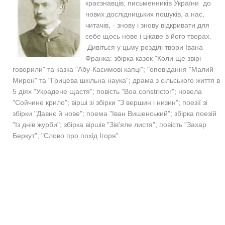
краєзнавців, письменників України до
нових дослідницьких пошуків, а нас,
читачів, - знову і знову відкривати для
себе щось нове і цікаве в його творах.
Дивіться у цьму розділі твори Івана
Франка: збірка казок "Коли ще звірі
говорили" та казка "Абу-Касимові капці"; "оповідання "Малий
Мирон" та "Грицева шкільна наука"; драма з сільського життя в
5 діях "Украдене щастя"; повість "Boa constrictor"; новела
"Сойчине крило"; вірші зі збірки "З вершин і низин"; поезії зі
збірки "Давнє й нове"; поема "Іван Вишенський"; збірка поезій
"Із днів журби"; збірка віршів "Зів'яле листя"; повість "Захар
Беркут"; "Слово про похід Ігоря".