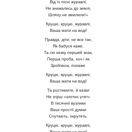
Від їх пісні журавлі,
Не знижались до землі,
Шляху не змилили!»
Круцю, круцю, журавлі,
Ваша мати на воді!
Правда, діти, не все так,
Як бабуся каже,
Та сю казку перший знак,
Перша проба, хоч і як
Зроблена, покаже.
Круцю, круцю, журавлі,
Ваша мати на воді!
Та ростимите, й казки
Не згірш «злотих утят»
В тисячнії вузлики
Ваші простії думки
Спутають, окрутять.
Круцю, круцю, журавлі,
Ваша мати на воді!