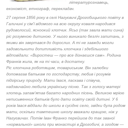
літературознавець,
економіст, етнограф, перекладач.
27 серпня 1856 року в селі Нагуєвичі Дрогобицького повіту в
Галичині у сім'ї відомого на всю округу коваля народився
рудоволосий, ясноокий хлопчик. Ясьо (так звала мати сина)
ріс розумною дитиною. У нього виникало безліч запитань, з
якими він звертався до дорослих. А ті не завжди могли
задовольнити допитливість хлопчика і здебільшого
відповідали: «Виростеш — про все дізнаєшся сам». Родина
Франків жила, як на ті часи, в достатку.
Ріс хлопчина роботящим, товариським. Він залюбки
допомагав батькам по господарству, любив і розумів
підгірську природу. Мати Івася, ласкава і співуча,
надзвичайно любила українську пісню. Так з голосу матері
хлопець запам'ятав багато народних пісень. Великою мрією
неписьменних батьків було дати освіту своїй дитині. У 6
років Івася віддали до школи в сусіднє село, звідки була родом
мати, оскільки тамтешню школу вважали кращою, ніж у
Нагуєвичах. Потім Іван Франко перейшов до так званої
«нормальної» школи при монастирі в Дрогобичі, а згодом —