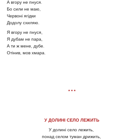
А вгору не пнуся.
Бо сили не маю,
Червоні ягідки
Додолу схиляю.
Я вгору не пнуся,
Я дубам не пара,
А ти ж мене, дубе.
Отінив, мов хмара.
* * *
У ДОЛИНІ СЕЛО ЛЕЖИТЬ
У долині село лежить,
понад селом туман дрижить,