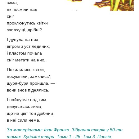
зима,
як посміли над
сніг
проклюнутись квітки
запахущі, дрібні?
І дунула на них
вітром з уст ледяних,
і пластом почала
сніг метати на них.
Похилились квітки,
посумніли, замклись*;
шуря-буря пройшла, —
вони знов піднялись.
І найдужче над тим
дивувалась зима,
що на цвіт той дрібний
в неї сили нема.
За матеріалами: Іван Франко. Зібрання творів у 50-ти
томах. Художні твори. Томи 1 - 25. Том 3. Поезія.