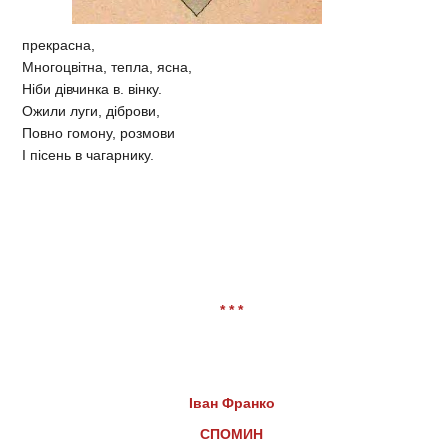
прекрасна,
Многоцвітна, тепла, ясна,
Ніби дівчинка в. вінку.
Ожили луги, діброви,
Повно гомону, розмови
І пісень в чагарнику.
* * *
Іван Франко
СПОМИН