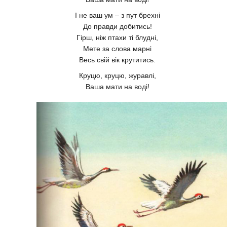
І не ваш ум – з пут брехні
До правди добитись!
Гірш, ніж птахи ті блудні,
Мете за слова марні
Весь свій вік крутитись.
Круцю, круцю, журавлі,
Ваша мати на воді!