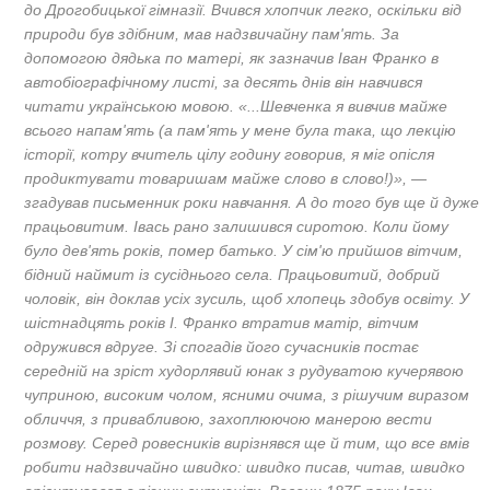
до Дрогобицької гімназії. Вчився хлопчик легко, оскільки від
природи був здібним, мав надзвичайну пам'ять. За
допомогою дядька по матері, як зазначив Іван Франко в
автобіографічному листі, за десять днів він навчився
читати українською мовою. «...Шевченка я вивчив майже
всього напам'ять (а пам'ять у мене була така, що лекцію
історії, котру вчитель цілу годину говорив, я міг опісля
продиктувати товаришам майже слово в слово!)», —
згадував письменник роки навчання. А до того був ще й дуже
працьовитим. Івась рано залишився сиротою. Коли йому
було дев'ять років, помер батько. У сім'ю прийшов вітчим,
бідний наймит із сусіднього села. Працьовитий, добрий
чоловік, він доклав усіх зусиль, щоб хлопець здобув освіту. У
шістнадцять років І. Франко втратив матір, вітчим
одружився вдруге. Зі спогадів його сучасників постає
середній на зріст худорлявий юнак з рудуватою кучерявою
чуприною, високим чолом, ясними очима, з рішучим виразом
обличчя, з привабливою, захоплюючою манерою вести
розмову. Серед ровесників вирізнявся ще й тим, що все вмів
робити надзвичайно швидко: швидко писав, читав, швидко