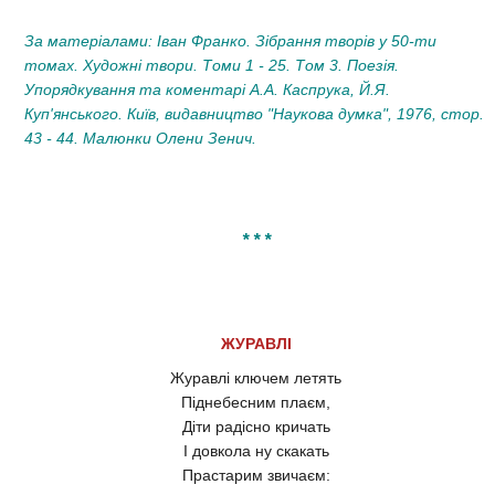
За матеріалами: Іван Франко. Зібрання творів у 50-ти
томах. Художні твори. Томи 1 - 25. Том 3. Поезія.
Упорядкування та коментарі А.А. Каспрука, Й.Я.
Куп'янського. Київ, видавництво "Наукова думка", 1976, стор.
43 - 44.
Малюнки Олени Зенич.
* * *
ЖУРАВЛІ
Журавлі ключем летять
Піднебесним плаєм,
Діти радісно кричать
І довкола ну скакать
Прастарим звичаєм: