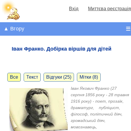
Вхід
Миттєва реєстрація
▲ Вгору
☰
Іван Франко. Добірка віршів для дітей
Все
Текст
Відгуки (25)
Мітки (8)
Іван Якович Франко (27
серпня 1856 року - 28 травня
1916 року) - поет, прозаїк,
драматург, публіцист,
філософ, політичний діяч,
громадський діяч,
мовознавець,