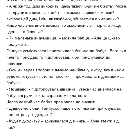
- А як же тоді дим виходить і десь тікає? Куди він біжить? Може,
він дружить з кимось з неба - з якимось чарівником, який
висіває цей дим, і він, як клубочки, збивається в хмаринки?
Якщо чарівник вночі висіває, то хмаринки сірі і чорні, а якщо
вдень - то біленькі?
- Ти маленька видумщиця, – мовила бабця. - Але це цікаво
послухати...
Ганнуся усміхнулася і притулилася ближче до бабусі. Вогонь в
печі то присідав, то підстрибував, ніби прислухався до
розмови.
- Ось ми зараз з тобою візьмемо найбільшу миску, яка в нас є, і
будемо готувати тісто на пасочки. - промовила, піднімаючись
бабуся.
- Як цікаво! - підстрибувала дівчинка і увесь час дивилася на
бабусині руки - як та справно місила тісто.
Через деякий час бабця промовляє до внучки:
- Дивись-но сюди, Ганнусю, наше тісто, яке ми приготували,
вже потроху "підходить"...
- Куди підходить? – здивувалася дівчинка. - Хоче втекти від
нас?