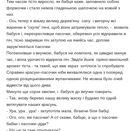
Тим часом тісто виросло, як бабця каже, заповнило собою
формочки і стало немов гладенькою шапочкою на кожній з
них.
- Ось тепер я візьму велику дерев'яну сапу і вигорну всі
жаринки в "скули" печі, щоб вони затримували тепло, - мовила
бабуся і, перехрестивши пасочки, обережно усіх відправила в
піч, тісно закривши піч затулою на якийсь час, допоки
зарум'яняться пасочки.
Погомонівши з внучкою, бабуся не помітила, як швидко минув
час, і вона урочисто відкрила піч. Звідти йшов пряно-ванільний
аромат тіста - та такий, що вже зараз хотілося їх спробувати.
Справжні красуні–пасочки ніби вихвалялися одна з поперед
одною розцяцькованими жупанчиками. Не можна було очей
відвести від цього дива.
Минуло ще сорок хвилин, і бабуся до внучки говорить:
- Так, знову беремо нашу велику миску і будемо по одній
витягувати наших красунь.
- Ура, ура , ура! - затупотіла мала, бігаючи біля бабці.
- Ого, ого, які пасочки! А от скажи, бабцю, а що є пасочки-
бабки і пасочки–діди?
- Що це ти таке придумала?