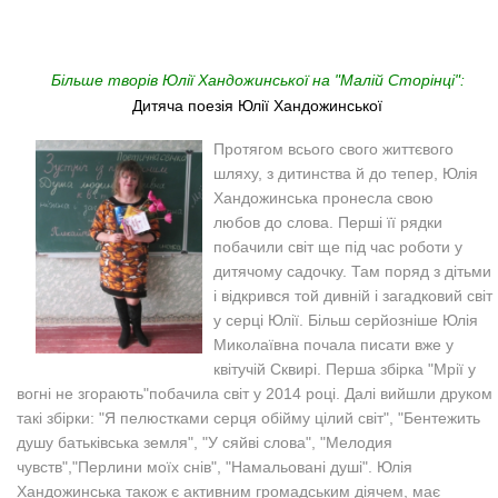
Більше творів Юлії Хандожинської на "Малій Сторінці":
Дитяча поезія Юлії Хандожинської
Протягом всього свого життєвого
шляху, з дитинства й до тепер, Юлія
Хандожинська пронесла свою
любов до слова. Перші її рядки
побачили світ ще під час роботи у
дитячому садочку. Там поряд з дітьми
і відкрився той дивній і загадковий світ
у серці Юлії. Більш серйозніше Юлія
Миколаївна почала писати вже у
квітучій Сквирі
. Перша збірка "
Мрії у
вогні не згорають
"
побачила світ у 2014 році. Далі вийшли друком
такі збірки: "Я пелюстками серця обійму цілий світ", "
Бентежить
душу батьківська земля", "
У сяйві слова", "Мелодия
чувств","
Перлини моїх снів", "Намальовані душі".
Юлія
Хандожинська також є активним громадським
діячем, має