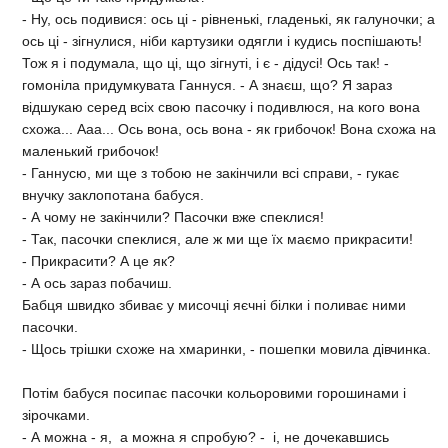
- Ну, ось подивися: ось ці - рівненькі, гладенькі, як галуночки; а
ось ці - зігнулися, ніби картузики одягли і кудись поспішають!
Тож я і подумала, що ці, що зігнуті, і є - дідусі! Ось так! -
гомоніла придумкувата Ганнуся. - А знаєш, що? Я зараз
відшукаю серед всіх свою пасочку і подивлюся, на кого вона
схожа... Ааа... Ось вона, ось вона - як грибочок! Вона схожа на
маленький грибочок!
- Ганнусю, ми ще з тобою не закінчили всі справи, - гукає
внучку заклопотана бабуся.
- А чому не закінчили? Пасочки вже спеклися!
- Так, пасочки спеклися, але ж ми ще їх маємо прикрасити!
- Прикрасити? А це як?
- А ось зараз побачиш.
Бабця швидко збиває у мисочці яєчні білки і поливає ними
пасочки.
- Щось трішки схоже на хмаринки, - пошепки мовила дівчинка.
Потім бабуся посипає пасочки кольоровими горошинами і
зірочками.
- А можна - я, а можна я спробую? - і, не дочекавшись