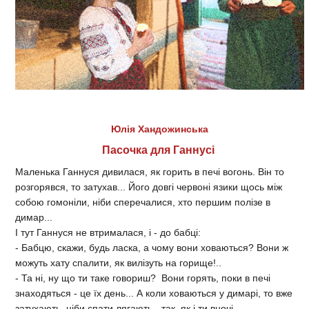
Юлія Хандожинська
Пасочка для Ганнусі
Маленька Ганнуся дивилася, як горить в печі вогонь. Він то
розгорявся, то затухав... Його довгі червоні язики щось між
собою гомоніли, ніби сперечалися, хто першим полізе в
димар...
І тут Ганнуся не втрималася, і - до бабці:
- Бабцю, скажи, будь ласка, а чому вони ховаються? Вони ж
можуть хату спалити, як вилізуть на горище!..
- Та ні, ну що ти таке говориш? Вони горять, поки в печі
знаходяться - це їх день... А коли ховаються у димарі, то вже
затухають, ніби спати лягають - так, як і ти вночі...