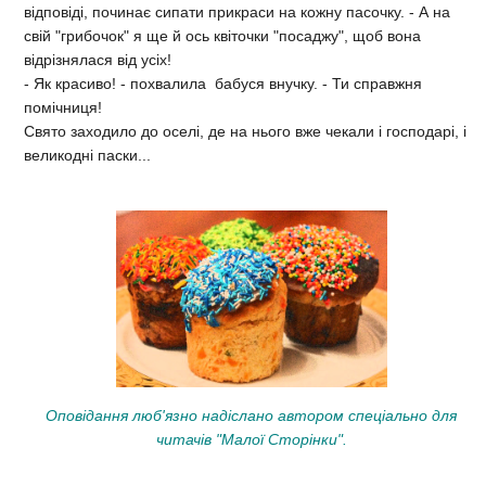
відповіді, починає сипати прикраси на кожну пасочку. - А на
свій "грибочок" я ще й ось квіточки "посаджу", щоб вона
відрізнялася від усіх!
- Як красиво! - похвалила бабуся внучку. - Ти справжня
помічниця!
Свято заходило до оселі, де на нього вже чекали і господарі, і
великодні паски...
Оповідання люб'язно надіслано автором спеціально для
читачів "Малої Сторінки".