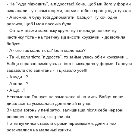
- Не "куди підходить", а підростає! Хоче, щоб ми його у форми
викладали - у ті самі форми, які ми з тобою вранці підготували.
- А можна, я буду тобі допомагати, бабцю? Ну хоч один
разочок, щоб і моя пасочка була!
- Он там візьми маленьку кружечку і поклади невеличку
частинку тіста - на третину від висоти кружечки. - дозволила
бабуся.
- А чого так мало тіста? Бо я маленька?
- Та ні, коли тісто "підросте", то займе увесь об'єм кружечки!..
Бабця вправно вимішувала тісто і викладала у форми. Ганнуся
задавала сто запитань - її цікавило усе!!!
- А куди...?
- А коли...?
- А що...?
Невгамовна Ганнуся на замовкала ні на мить. Бабця лише
дивилася та усміхалася допитливій внучці.
З часом вогонь у печі затух, залишивши після себе червоні
розжарені вуглинки, які гріли піч.
Потім вуглинки ставали сірими пірамідками, деякі з них
розсипалися на маленькі крихти.