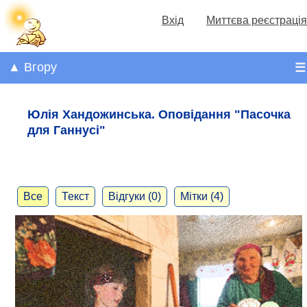
Вхід
Миттєва реєстрація
▲ Вгору
☰
Юлія Хандожинська. Оповідання "Пасочка
для Ганнусі"
Все
Текст
Відгуки (0)
Мітки (4)