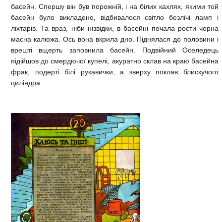
басейн. Спершу він був порожній, і на білих кахлях, якими той
басейн було викладено, відбивалося світло безлічі ламп і
ліхтарів. Та враз, ніби нізвідки, в басейні почала рости чорна
масна калюжа. Ось вона вкрила дно. Піднялася до половини і
врешті вщерть заповнила басейн. Подвійний Оселедець
підійшов до смердючої купелі, акуратно склав на краю басейна
фрак, подерті білі рукавички, а зверху поклав блискучого
циліндра.