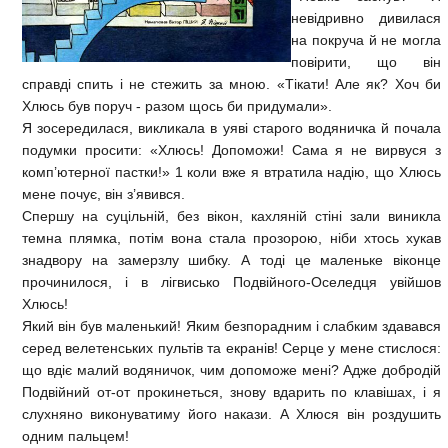
невідривно дивилася
на покруча й не могла
повірити, що він
справді спить і не стежить за мною. «Тікати! Але як? Хоч би
Хлюсь був поруч - разом щось би придумали».
Я зосередилася, викликала в уяві старого водяничка й почала
подумки просити: «Хлюсь! Допоможи! Сама я не вирвуся з
комп’ютерної пастки!» 1 коли вже я втратила надію, що Хлюсь
мене почує, він з’явився.
Спершу на суцільній, без вікон, кахляній стіні зали виникла
темна плямка, потім вона стала прозорою, ніби хтось хукав
знадвору на замерзлу шибку. А тоді це маленьке віконце
прочинилося, і в лігвисько Подвійного-Оселедця увійшов
Хлюсь!
Який він був маленький! Яким безпорадним і слабким здавався
серед велетенських пультів та екранів! Серце у мене стислося:
що вдіє малий водяничок, чим допоможе мені? Адже добродій
Подвійний от-от прокинеться, знову вдарить по клавішах, і я
слухняно виконуватиму його накази. А Хлюся він роздушить
одним пальцем!