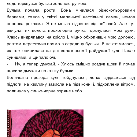
ледь торкнувся бульки зеленою ручкою.
Булька почала рости. Вона мінилася різнокольоровими
барвами, сяяла у світлі маленької настільної лампи, немов
неонова реклама. Я не могла відвести від неї очей. Але тут
відчула, як волога прохолодна ручка торкнулася моєї руки.
Хлюсь видряпався на крісло і, міцно обхопивши мою долоню,
раптом перескочив прямо в середину бульки. Я не стямилася,
як теж опинилася на дні велетенської райдужної кулі. Пахло
суницями, й щипало очі.
- Ну, а тепер дмухай. - Хлюсь смішно роздув щоки й почав
щосили дмухати на стінку бульки.
Величезна прозора куля гойднулася, легко відірвалася від
підлоги, на хвилину зависла на підвіконні і, підхоплена вітром,
полинула у синьо-чорне зоряне небо.