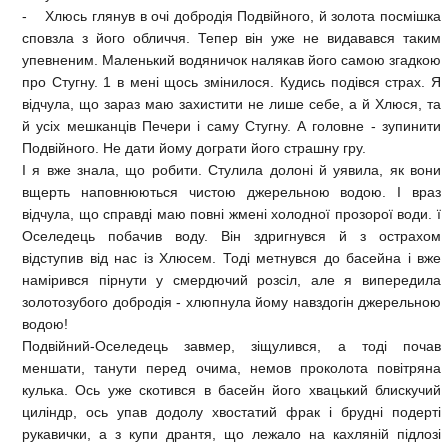
- Хлюсь глянув в очі добродія Подвійного, й золота посмішка
сповзла з його обличчя. Тепер він уже не видавався таким
упевненим. Маленький водяничок налякав його самою згадкою
про Стугну. 1 в мені щось змінилося. Кудись подівся страх. Я
відчула, що зараз маю захистити не лише себе, а й Хлюся, та
й усіх мешканців Печери і саму Стугну. А головне - зупинити
Подвійного. Не дати йому дограти його страшну гру.
І я вже знала, що робити. Стулила долоні й уявила, як вони
вщерть наповнюються чистою джерельною водою. І враз
відчула, що справді маю повні жмені холодної прозорої води. ї
Оселедець побачив воду. Він здригнувся й з острахом
відступив від нас із Хлюсем. Тоді метнувся до басейна і вже
намірився пірнути у смердючий розсіл, але я випередила
золотозубого добродія - хлюпнула йому навздогін джерельною
водою!
Подвійний-Оселедець завмер, зіщулився, а тоді почав
меншати, танути перед очима, немов проколота повітряна
кулька. Ось уже скотився в басейн його хвацький блискучий
циліндр, ось упав додолу хвостатий фрак і брудні подерті
рукавички, а з купи дрантя, що лежало на кахляній підлозі