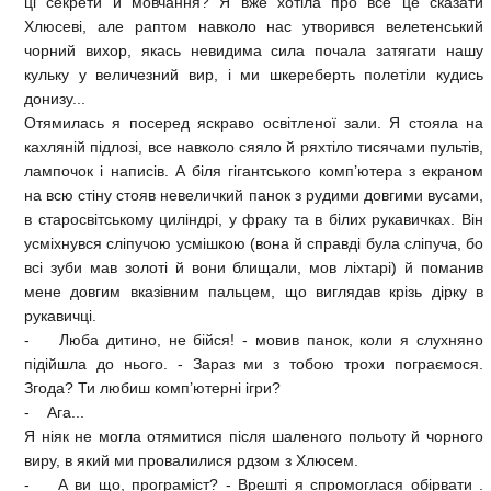
ці секрети й мовчання? Я вже хотіла про все це сказати
Хлюсеві, але раптом навколо нас утворився велетенський
чорний вихор, якась невидима сила почала затягати нашу
кульку у величезний вир, і ми шкереберть полетіли кудись
донизу...
Отямилась я посеред яскраво освітленої зали. Я стояла на
кахляній підлозі, все навколо сяяло й ряхтіло тисячами пультів,
лампочок і написів. А біля гігантського комп’ютера з екраном
на всю стіну стояв невеличкий панок з рудими довгими вусами,
в старосвітському циліндрі, у фраку та в білих рукавичках. Він
усміхнувся сліпучою усмішкою (вона й справді була сліпуча, бо
всі зуби мав золоті й вони блищали, мов ліхтарі) й поманив
мене довгим вказівним пальцем, що виглядав крізь дірку в
рукавичці.
- Люба дитино, не бійся! - мовив панок, коли я слухняно
підійшла до нього. - Зараз ми з тобою трохи пограємося.
Згода? Ти любиш комп’ютерні ігри?
- Ага...
Я ніяк не могла отямитися після шаленого польоту й чорного
виру, в який ми провалилися рдзом з Хлюсем.
- А ви що, програміст? - Врешті я спромоглася обірвати .