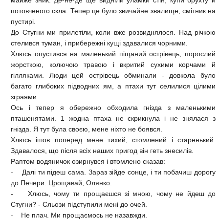
потовченого скла. Тепер це було звичайне звалище, смітник на
пустирі.
До Стугни ми прилетіли, коли вже розвиднялося. Над річкою
стелився туман, і прибережні кущі здавалися чорними.
Хлюсь опустився на маленький піщаний острівець, порослий
жорсткою, колючою травою і вкритий сухими корчами й
гілляками. Люди цей острівець обминали - довкола було
багато глибоких підводних ям, а птахи тут селилися цілими
зграями.
Ось і тепер я обережно обходила гнізда з маленькими
пташенятами. 1 жодна птаха не скрикнула і не знялася з
гнізда. Я тут була своєю, мене ніхто не боявся.
Хлюсь ішов поперед мене тихий, стомлений і старенький.
Здавалося, що після всіх наших пригод він геть знесилів.
Раптом водяничок озирнувся і втомлено сказав:
- Далі ти підеш сама. Зараз зійде сонце, і ти побачиш дорогу
до Печери. Црощавай, Олянко.
- Хлюсь, чому ти прощаєшся зі мною, чому не йдеш до
Стугни? - Сльози підступили мені до очей.
- Не плач. Ми прощаємось не назавжди.