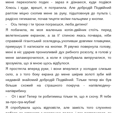
мене перехопило подих - зараз я дізнаюся, куди подівся
Хлюсь і куди, врешті, я потрапила. Але добродій Подвійний
раптом міцно схопив мене за руку, підштовхнув до пульта і,
радісно гигикаючи, почав тицяти моїми пальцями у кнопки.
- Ось тепер і ти трохи пограєшся, люба дитино!
Я побачила, як моя маленька копія-двійник стоїть перед
велетенським екраном, а за її' спиною якась почвара, ніби
справжній гігантський оселедець,ухопивши довгими плавцями,
примушує її натискати на кнопки. Я рвучко повернула голову,
мені в ніс ударив пронизливий дух рибного розсолу, в голові у
мене запаморочилося, а коли я спробувала випручатися, то
зрозуміла, що зі мною щось відбулося.
Я простягла вперед руки, і вони вперлися у холодне слизьке
скло, а з того боку екрана до мене шкірив золоті зуби мій
недавній знайомий добродій Подвійний. Тільки тепер він був
більше схожий на страшного покруча - напівлюдину-
напіврибину.
- От і все! Тепер ти робитимеш тільки те, що я схочу. Я тебе
за-про-гра-мубав!
Я спробувала щось відповісти, але замість того слухняно
побігла до автомата з газованою водою, і все повторилося, як