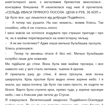
комп’ютерної зали, з металевим брязкотом викотилася...
консервна бляшанка. Я нахилилася над нею й прочитала:
«СЕЛЬДЬ ИВАСИ ПРЯНОГО ПОСОЛА. ЦЕНА 6 РУБ. 35 КОП.»
Це було все, що лишилося від добродія Подвійного...
- А тепер час рушати. На нас чекають,- мовив Хлюсь. Так
спокійно, ніби й не сталось нічого.
І мені зовсім не хотілося згадувати про страшні пригоди і про
те, як я майже перетворилася на комп’ютерну ляльку.
- А як ми полетимо? Адже наша мильна бульбашка луснула.
Хлюсь усміхнувся:
- Тепер ти зможеш літати й без неї. Мильні бульбашки
потрібні лише для новачків.
Ми підійшли до стіни. Вона була вже майже прозора, і все
навколо нас у залі стало непевне, тьмяне й крихке.
Я приклала руку до стіни, й вона тріснула, мов яєчна
шкаралупа. Крізь пролом було видно нічне зоряне небо. І я
знала, що зараз полечу. Це було так само просто, як ходити чи
бігати. Варто було ступити крок, прямо туди, у зоряне прозоре
небо, і ми з Хлюсем уже летіли до Стугни.
Я озирнулася. Велетенський хмарочос Подвійного-Оселедця
майже зник. Де-не-де ще видніли уламки стін, купи брухту й