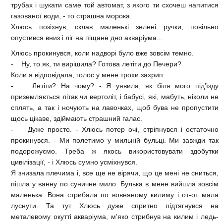
трубах і шукати саме той автомат, з якого ти схочеш напитися
газованої води, - то страшна морока.
Хлюсь позіхнув, склав маленькі зелені ручки, повільно
опустився вниз і ліг на піщане дно акваріума...
Хлюсь прокинувся, коли надворі було вже зовсім темно.
- Ну, то як, ти вирішила? Готова летіти до Печери?
Коли я відповідала, голос у мене трохи захрип:
- Летіти? На чому? - Я уявила, як біля мого під’їзду
приземляється літак чи вертоліт, і бабусі, які, мабуть, ніколи не
сплять, а так і ночують на лавочках, щоб бува не пропустити
щось цікаве, здіймають страшний галас.
- Дуже просто. - Хлюсь потер очі, стріпнувся і остаточно
прокинувся. - Ми полетимо у мильній бульці. Ми завжди так
подорожуємо. Треба ж якось використовувати здобутки
цивілізації, - і Хлюсь сумно усміхнувся.
Я знизала плечима і, все ще не вірячи, що це мені не сниться,
пішла у ванну по суничне мило. Булька в мене вийшла зовсім
маленька. Вона стрибала по вовняному килиму і от-от мала
луснути. Та тут Хлюсь дуже спритно підтягнувся на
металевому окутті акваріума, м’яко стрибнув на килим і ледь-