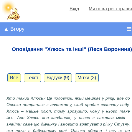
Вхід
Миттєва реєстрація
▲ Вгору
☰
Оповідання "Хлюсь та інші" (Леся Воронина)
Все
Текст
Відгуки (9)
Мітки (3)
Хто такий Хлюсь? Це чоловічок, який мешкає у річці, але до
Олянки потрапляє з автомату, який продає газовану воду.
Хлюсь – майже хлюп, тому зрозуміло, чому у нього таке
ім’я. Але Хлюсь «на завданні», у нього є важлива місія –
знайти саме цю дівчинку і вмовити врятувати річку Стугну,
яка тече в бабусиному селі. Олянка обрана, і ось як це