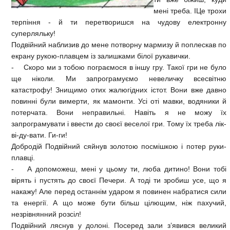
мені треба. ІЦе трохи
терпіння - й ти перетворишся на чудову електронну
суперляльку!
Подвійний наблизив до мене потворну мармизу й поплескав по
екрану рукою-плавцем із залишками білої рукавички.
- Скоро ми з тобою пограємося в іншу гру. Такої гри не було
ще ніколи. Ми запрограмуємо невеличку всесвітню
катастрофу! Знищимо отих жалюгідних істот. Вони вже давно
повинні були вимерти, як мамонти. Усі оті мавки, водяники й
потерчата. Вони неправильні. Навіть я не можу їх
запрограмувати і ввести до своєї веселої гри. Тому їх треба лік-
ві-ду-вати. Ги-ги!
Добродій Подвійний сяйнув золотою посмішкою і потер руки-
плавці.
- А допоможеш, мені у цьому ти, люба дитино! Вони тобі
вірять і пустять до своєї Печери. А тоді ти зробиш усе, що я
накажу! Але перед останнім ударом я повинен набратися сили
та енергії. А що може бути більш цілющим, ніж пахучий,
незрівнянний розсіл!
Подвійний ляснув у долоні. Посеред зали з’явився великий