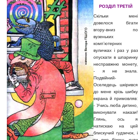
РОЗДІЛ ТРЕТІЙ
Скільки мені
довелося бігати
вгору-вниз по
вузеньких
комп’ютерних
вуличках і раз у раз
опускати в шпаринку
несправжню монету,
- я не знала.
Подвійний-
Оселедець шкірився
до мене крізь шибку
екрана й примовляв:
- Учись люба дитино,
виконувати накази!
Глянь, ось я
натискаю на цей
блискучий гудзичок, і
ти вже біжиш, куди