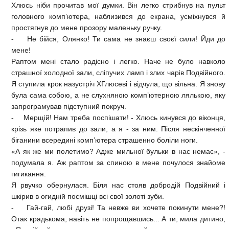
Хлюсь ніби прочитав мої думки. Він легко стрибнув на пульт
головного комп’ютера, наблизився до екрана, усміхнувся й
простягнув до мене прозору маленьку ручку.
- Не бійся, Олянко! Ти сама не знаєш своєї сили! Йди до
мене!
Раптом мені стало радісно і легко. Наче не було навколо
страшної холодної зали, сліпучих ламп і злих чарів Подвійного.
Я ступила крок назустріч ХГлюсеві і відчула, що вільна. Я знову
була сама собою, а не слухняною комп’ютерною лялькою, яку
запрограмував підступний покруч.
- Мерщій! Нам треба поспішати! - Хлюсь кинувся до віконця,
крізь яке потрапив до зали, а я - за ним. Після нескінченної
біганини всередині комп’ютера страшенно боліли ноги.
«А як же ми полетимо? Адже мильної бульки в нас немає», -
подумала я. Аж раптом за спиною в мене почулося знайоме
гигикання.
Я рвучко обернулася. Біля нас стояв добродій Подвійний і
шкірив в огидній посмішці всі свої золоті зуби.
- Гай-гай, любі друзі! Та невже ви хочете покинути мене?!
Отак крадькома, навіть не попрощавшись... А ти, мила дитино,