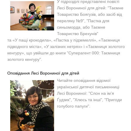
У підрозділі представлені повісті
Лесі Ворониної для дітей: "Таємне
Товариство Боягузів, або засіб від
переляку №9", "Пастка для
синьоморда, або Таємне
Товариство Брехунів"
та «У пащі крокодила», «Пастка у підземеллі», «Таємниця
підводного міста», «У залізних нетрях» і «Таємниця золотого
кенгуру», що увійшли до книги "Суперагент 000: Таємниця
золотого кенгуру".
Оповідання Лесі Ворониної для дітей
Читайте оповідання відомої
української дитячої письменниці
Лесі Ворониної: "Слон на ім’я
Ґудзик", "Хлюсь та інші", "Пригоди
голубого папуги".