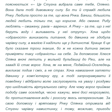
пояснюється: «– Це Стугна вибрала саме тебе, Олянко.
Вона дала тобі дивовижну силу. Бо ти й справді любила
Річку. Любила просто за те, що вона Річка. Бачиш, більшість
людей любить тільки те, що корисне. Або смачне. Рибу
люблять – смажену, раків – варених. А Річку – за те, що з неї
беруть воду і виливають у неї отруту». Хоча щодо
«обраності» виникають питання, бо дівчинка не здобула
чарівну силу, а магією її наділили ще у дитинстві. Краще б це
було сказане трохи інакше, бо ж не кожна дитина зможе
приміряти таку «обраність» на себе. За допомогою Хлюся
Оляна вночі летить у мильній бульбашці до Ріки, але на
заваді їй стає ворог. Хоча, як на мене, Подвійний-Оселедець
викликає подив і сміх, а не страх. Хоча намагання затягти
дівчинку у комп’ютерну гру, а тоді запрограмувати її
поведінку і відібрати волю заслуговують на увагу і роздуми
про шкідливість віртуального світу. Але чому ворог приймає
подобу саме оселедця, чесно кажучи, мені досі незрозуміло,
бо протиставлення води і розсолу якесь непереконливе. За
свою допомогу і врятовану Річку Олянка отримала від
Стугни чарівну намистинку, і тому, можливо, пригоди