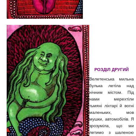
РОЗДІЛ ДРУГИЙ
Велетенська мильна
булька летіла над
нічним містом. Під
нами мерехтіли
тьмяні ліхтарі й вогні
маленьких, мов
мушки, автомобілів. Я
зрозуміла, що ми
летимо з шаленою