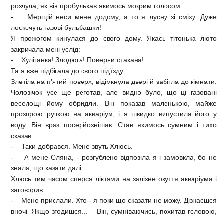
розчула, як він пробулькав якимось мокрим голосом:
- Мерщій неси мене додому, а то я лусну зі сміху. Дуже
лоскочуть газові бульбашки!
Я прожогом кинулася до свого дому. Якась тітонька люто
закричала мені услід:
- Хуліганка! Злодюга! Поверни стакана!
Та я вже підбігала до свого під’їзду.
Злетіла на п’ятий поверх, відімкнула двері й забігла до кімнати.
Чоловічок усе ще реготав, але видно було, що ці газовані
веселощі йому обридли. Він показав маленькою, майже
прозорою ручкою на акваріум, і я швидко випустила його у
воду. Він враз посерйознішав. Став якимось сумним і тихо
сказав:
- Таки добрався. Мене звуть Хлюсь.
- А мене Оляна, - розгублено відповіла я і замовкла, бо не
знала, що казати далі.
Хлюсь тим часом сперся ліктями на залізне окуття акваріума і
заговорив:
- Мене прислали. Хто - я поки що сказати не можу. Дізнаєшся
вночі. Якщо згодишся...— Він, сумніваючись, похитав головою,