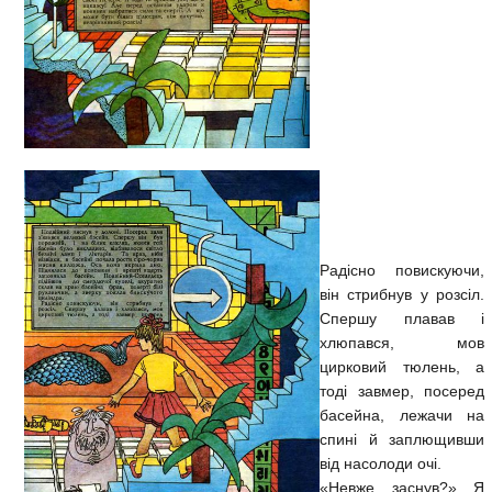
Радісно повискуючи,
він стрибнув у розсіл.
Спершу плавав і
хлюпався, мов
цирковий тюлень, а
тоді завмер, посеред
басейна, лежачи на
спині й заплющивши
від насолоди очі.
«Невже заснув?» Я