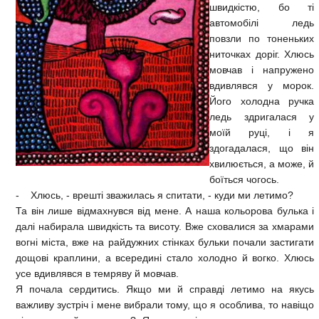
швидкістю, бо ті
автомобілі ледь
повзли по тоненьких
ниточках доріг. Хлюсь
мовчав і напружено
вдивлявся у морок.
Його холодна ручка
ледь здригалася у
моїй руці, і я
здогадалася, що він
хвилюється, а може, й
боїться чогось.
- Хлюсь, - врешті зважилась я спитати, - куди ми летимо?
Та він лише відмахнувся від мене. А наша кольорова булька і
далі набирала швидкість та висоту. Вже сховалися за хмарами
вогні міста, вже на райдужних стінках бульки почали застигати
дощові краплини, а всередині стало холодно й вогко. Хлюсь
усе вдивлявся в темряву й мовчав.
Я почала сердитись. Якщо ми й справді летимо на якусь
важливу зустріч і мене вибрали тому, що я особлива, то навіщо