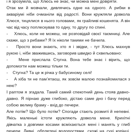
і я зрозуміла, що Хлюсь не знає, чи можна мені довіряти.
Отак ми й мовчали, дивлячись одне на одного. А рибки в
акваріумі ніби очманіли від радості. Вони кружляли довкола
Хлюся, тицялися в нього головами, як грайливі кошенята. А він
час від часу поплескував то одну, то другу по спині.
- Хлюсь, коли не можеш, не розповідай своєї таємниці. Але
скажи, що з рибами? Я їх ніколи такими не бачила.
- Просто вони знають, хто я і звідки, - тут Хлюсь махнув
рукою і, ніби зважившись, заговорив швидко й схвильовано:
- Мене прислала Стугна. Вона тебе знає і вірить, що
допомогти нам можеш тільки ти.
- Стугна? Та це ж річка у бабусиному селі!
- А хіба ти не пам’ятаєш, як зовсім малою познайомилася з
нею?
І раптом я згадала. Такий самий спекотний день стояв давно-
давно. Я пірнаю дуже глибоко, дістаю саме дно і бачу перед
собою велику браму - вхід до печери.
Але потім? Що було потім? Спогади стають розмиті й непевні.
Якісь маленькі істоти кружляють довкола мене. Крихітні
дівчатка з довгими косами всміхаються мені і манять у глиб
печери. Дивні, обплетені водоростями, схожі на сухі корінці,