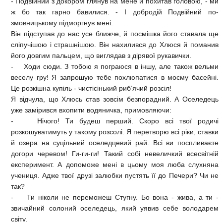
- Подвійний з докором глянув на мене й похитав головою, - ми
ж бо так гарно бавилися. - І добродій Подвійний по-
змовницькому підморгнув мені.
Він підступав до нас усе ближче, й посмішка його ставала ще
сліпучішою і страшнішою. Він нахилився до Хлюся й поманив
його довгим пальцем, що виглядав з дірявої рукавички.
- Ходи сюди. З тобою я пограюся в іншу, але також вельми
веселу гру! Я запрошую тебе похлюпатися в моєму басейні.
Це розкішна купіль - чистісінький риб’ячий розсіл!
Я відчула, що Хлюсь став зовсім безпорадний. А Оселедець
уже замірився вхопити водяничка, примовляючи:
- Нічого! Ти будеш перший. Скоро всі твої родичі
розкошуватимуть у такому розсолі. Я перетворю всі ріки, ставки
й озера на суцільний оселедцевий рай. Всі ви поспливаєте
догори черевом! Ги-ги-ги! Такий собі невеличкий всесвітній
експеримент. А допоможе мені в цьому моя люба слухняна
учениця. Адже твої друзі залюбки пустять її до Печери? Чи не
так?
- Ти ніколи не переможеш Стугну. Бо вона - жива, а ти -
звичайний солоний оселедець, який уявив себе володарем
світу.