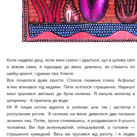
Коли надворі дощ, коли мені сумно і здається, що в цілому світі
я зовсім сама, я підходжу до вікна, дивлюсь, як стікають по
шибці краплі, і думаю про Хлюся.
Все почалося дуже просто. Стояла скажена спека. Асфальт
м’яко вгинався під кедами. Пити хотілося страшенно. Нарешті
мені трапився автомат, де була склянка. Я кинула монетку в
шпаринку - й припала до води.
Ні! Я тільки хотіла відпити зі склянки, але так і застигла з
розтуленим ротом. Зі склянки на мене дивилося два пильних
зелених ока. Потім, трохи отямившись, я роздивилася й усього
чоловічка. Він був зеленкуватий, опецькуватий, а головне —
страшенно кумедний. Весь аж трусився від реготу, і я ледве