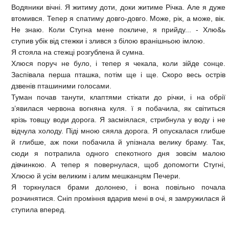
Водяники вічні. Я житиму доти, доки житиме Річка. Але я дуже
втомився. Тепер я спатиму довго-довго. Може, рік, а може, вік.
Не знаю. Коли Стугна мене покличе, я прийду... - Хлю&ь
ступив убік від стежки і злився з білою вранішньою імлою.
Я стояла на стежці розгублена й сумна.
Хлюся поруч не було, і тепер я чекала, коли зійде сонце.
Заспівала перша пташка, потім ще і ще. Скоро весь острів
дзвенів пташиними голосами.
Туман почав танути, клаптями стікати до річки, і на обрії
з’явилася червона вогняна куля. ї я побачила, як світиться
крізь товщу води дорога. Я засміялася, стрибнула у воду і не
відчула холоду. Піді мною сяяла дорога. Я опускалася глибше
й глибше, аж поки побачила й упізнала велику браму. Так,
сюди я потрапила одного спекотного дня зовсім малою
дівчинкою. А тепер я повернулася, щоб допомогти Стугні,
Хлюсю й усім великим і алим мешканцям Печери.
Я торкнулася брами долонею, і вона повільно почала
розчинятися. Сніп проміння вдарив мені в очі, я замружилася й
ступила вперед.