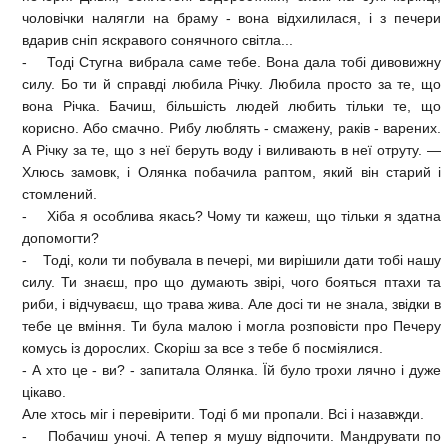
чоловічки налягли на браму - вона відхилилася, і з печери
вдарив сніп яскравого сонячного світла...
- Тоді Стугна вибрала саме тебе. Вона дала тобі дивовижну
силу. Бо ти й справді любила Річку. Любила просто за те, що
вона Річка. Бачиш, більшість людей любить тільки те, що
корисно. Або смачно. Рибу люблять - смажену, раків - варених.
А Річку за те, що з неї беруть воду і виливають в неї отруту. —
Хлюсь замовк, і Олянка побачила раптом, який він старий і
стомлений.
- Хіба я особлива якась? Чому ти кажеш, що тільки я здатна
допомогти?
- Тоді, коли ти побувала в печері, ми вирішили дати тобі нашу
силу. Ти знаєш, про що думають звірі, чого бояться птахи та
риби, і відчуваєш, що трава жива. Але досі ти не знала, звідки в
тебе це вміння. Ти була малою і могла розповісти про Печеру
комусь із дорослих. Скоріш за все з тебе б посміялися.
- А хто це - ви? - запитала Олянка. Їй було трохи лячно і дуже
цікаво.
Але хтось міг і перевірити. Тоді б ми пропали. Всі і назавжди.
- Побачиш уночі. А тепер я мушу відпочити. Мандрувати по