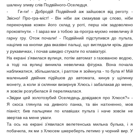
шалену зливу слів Подвійного-Оселедця.
- Ги-ги! - Добродій Подвійний аж зайшовся від реготу. -
Звісно! Про-гра-міст! - Він ніби аж смакував це слово, ніби
перекочував кожен його склад у роті, перш ніж задоволено
проковтнути. - І зараз ми з тобою за-програ-муємо невеличку й
гарну гру. Отож почали! - Подвійний підступився до пульта,
націлив на кнопки два вказівні пальці, що виглядали крізь дірки
у рукавичках, і почав швидко стукати по клавіатурі.
На екрані з’явилася вулиця, потім автомат з газованою водою,
а тоді на вулиці виникла невеличка фігурка. Вона почала
наближатися, збільшилася, і раптом я зойкнула - то була я! Мій
маленький двійник підійшов до автомата, кинув у щілинку
монету, а коли зі склянки визирнув Хлюсь і забалакав до мене,
я зовсім розгубилася й перелякалася.
«Звідки цей золотозубий Оселедець довідався про Хлюся?» -
Я скоса глянула на дивного панка, та він натхненно, мов
піаніст, бив пальцями по клавішах пульта і наче зовсім не
звертав на мене уваги.
Та ось на екрані з’явилася велетенська мильна булька, і я
побачила, як ми з Хлюсем шкереберть летимо у чорний вир. У