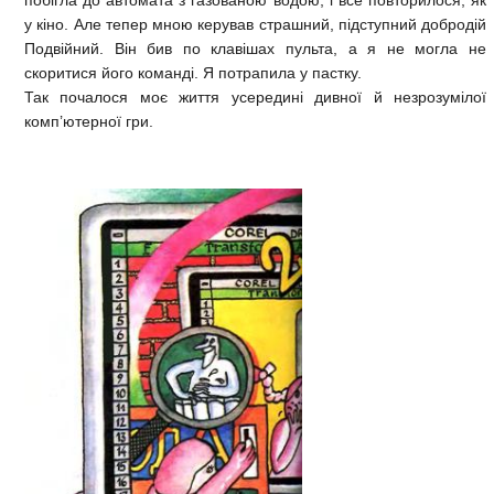
у кіно. Але тепер мною керував страшний, підступний добродій
Подвійний. Він бив по клавішах пульта, а я не могла не
скоритися його команді. Я потрапила у пастку.
Так почалося моє життя усередині дивної й незрозумілої
комп’ютерної гри.