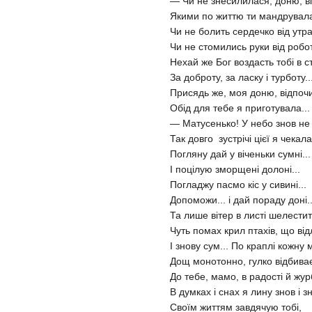
— Чи не знесилилася, доню, від
Якими по життю ти мандрувал
Чи не болить сердечко від утр
Чи не стомились руки від робо
Нехай же Бог воздасть тобі в с
За доброту, за ласку і турботу..
Присядь же, моя доню, відпочи
Обід для тебе я приготувала...
— Матусенько! У небо знов не 
Так довго зустрічі цієї я чекала.
Погляну дай у віченьки сумні...
І поцілую зморщені долоні...
Погладжу пасмо кіс у сивині...
Допоможи... і дай пораду доні..
Та лише вітер в листі шелестить
Чуть помах крил птахів, що відл
І знову сум... По краплі кожну 
Дощ монотонно, гулко відбиває
До тебе, мамо, в радості й журб
В думках і снах я лину знов і зн
Своїм життям завдячую тобі,