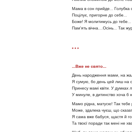
Мама в сон прийде... Голубка с
Поцілує, пригорне до себе...
Боже! Я молитимусь до тебе...
Пам'ять вічна....Осінь... Так жу
* * *
...Вже не свято...
День народження мами, на жаль
Я сумую, бо день цей лиш на 
Принесу мамі квіти. У думках 
У минуле, в дитинство хоча б н
Мамо рідна, матусю! Так тебе 
Може, здалека чуєш, що сказат
Я сама вже бабуся, щастя й го
Та твоєї поради так мені не хва