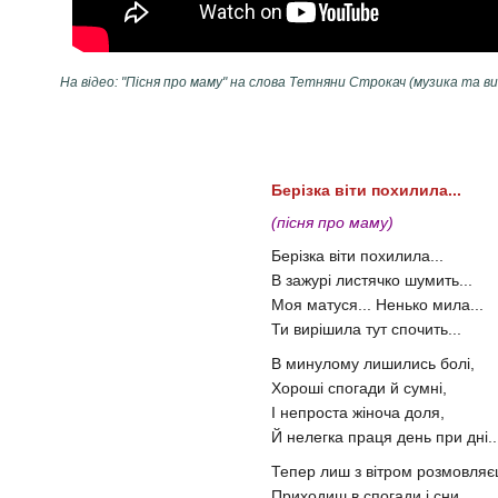
На відео: "Пісня про маму" на слова Тетняни Строкач (музика та 
Берізка віти похилила...
(пісня про маму)
Берізка віти похилила...
В зажурі листячко шумить...
Моя матуся... Ненько мила...
Ти вирішила тут спочить...
В минулому лишились болі,
Хороші спогади й сумні,
І непроста жіноча доля,
Й нелегка праця день при дні..
Тепер лиш з вітром розмовляє
Приходиш в спогади і сни...