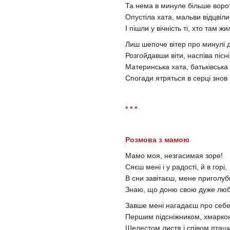
Та нема в минуле більше ворот
Опустіла хата, мальви відцвіли
І пішли у вічність ті, хто там жил
Лиш шепоче вітер про минулі д
Розгойдавши віти, наспіва пісні.
Материнська хата, батьківська 
Спогади ятряться в серці знов і
* * *
Розмова з мамою
Мамо моя, незгасимая зоре!
Сяєш мені і у радості, й в горі,
В сни завітаєш, мене приголуб
Знаю, що доню свою дуже люб
Завше мені нагадаєш про себе
Першим підсніжником, хмаркою
Шелестом листя і співом пташи