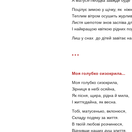
А матуся-лебідка завжди буде п
Поцілує зимою у щічку, як ніжн
Теплим вітром осушить журливу
Листя шепотом знов заспіва для
І найкращою квіткою рідних пор
Лиш у снах до дітей завітає на
* * *
Моя голубко сизокрила...
Моя голубко сизокрила,
Зірниця в небі осяйна,
Як пісня, щира, рідна й мила,
І життєдайна, як весна.
Тобі, матусенько, вклонюся,
Складу подяку за життя.
В твоїй любові розчинюся,
Відчувши наших душ злиття.