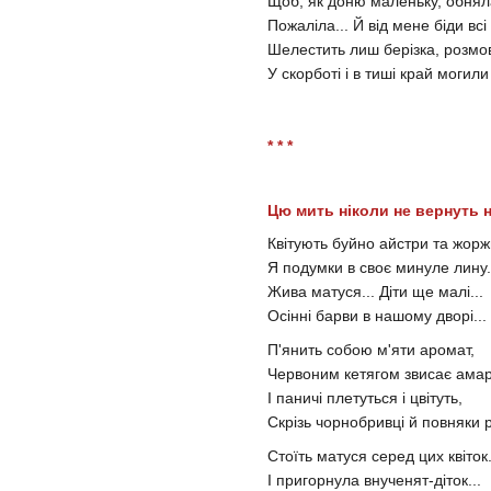
Щоб, як доню маленьку, обнял
Пожаліла... Й від мене біди всі 
Шелестить лиш берізка, розмо
У скорботі і в тиші край могили
* * *
Цю мить ніколи не вернуть н
Квітують буйно айстри та жорж
Я подумки в своє минуле лину.
Жива матуся... Діти ще малі...
Осінні барви в нашому дворі...
П'янить собою м'яти аромат,
Червоним кетягом звисає амар
І паничі плетуться і цвітуть,
Скрізь чорнобривці й повняки р
Стоїть матуся серед цих квіток.
І пригорнула внученят-діток...