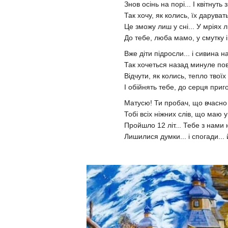
Знов осінь на порі... І квітнуть
Так хочу, як колись, їх дарувать 
Це зможу лиш у сні... У мріях 
До тебе, люба мамо, у смутку і 
Вже діти підросли... і сивина на
Так хочеться назад минуле пов
Відчути, як колись, тепло твоїх
І обійнять тебе, до серця приго
Матусю! Ти пробач, що вчасно
Тобі всіх ніжних слів, що маю у 
Пройшло 12 літ... Тебе з нами н
Лишилися думки... і спогади... й