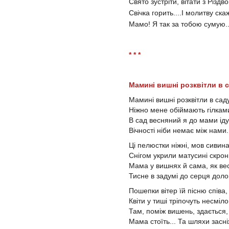
Свято зустріти, вітати з Різдв
Свічка горить....І молитву скаж
Мамо! Я так за тобою сумую..
* * *
Мамині вишні розквітли в 
Мамині вишні розквітли в саду
Ніжно мене обіймають гілкам
В сад весняний я до мами іду
Вічності ніби немає між нами.
Ці пелюстки ніжні, мов сивина
Снігом укрили матусині скроні
Мама у вишнях й сама, як ве
Тисне в задумі до серця долон
Пошепки вітер їй пісню співа,
Квіти у тиші тріпочуть несміло
Там, поміж вишень, здається,
Мама стоїть... Та шляхи засні