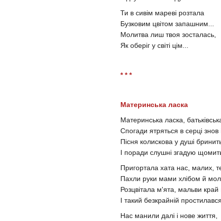
Ти в сивім мареві розтала
Бузковим цвітом запашним...
Молитва лиш твоя зосталась,
Як оберіг у світі цім...
* * *
Материнська ласка
Материнська ласка, батьківськ
Спогади ятряться в серці знов і
Пісня колискова у душі бринит
І поради слушні згадую щомит
Пригортала хата нас, малих, т
Пахли руки мами хлібом й мол
Розцвітала м'ята, мальви край 
І такий безкрайній простилався
Нас манили далі і нове життя,