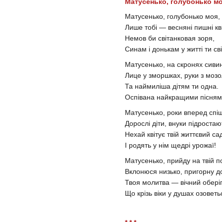
Матусенько, голубонько м
Матусенько, голубонько моя,
Лише тобі — весняні пишні кві
Немов би світанковая зоря,
Синам і донькам у житті ти св
Матусенько, на скронях сиви
Лице у зморшках, руки з мозо
Та наймиліша дітям ти одна.
Оспівана найкращими пісням
Матусенько, роки вперед спіш
Дорослі діти, внуки підростаю
Нехай квітує твій життєвий са
І родять у нім щедрі урожаї!
Матусенько, прийду на твій по
Вклонюся низько, пригорну до
Твоя молитва — вічний оберіг
Що крізь віки у душах озоветь