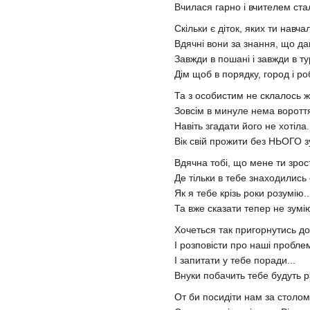
Вчилася гарно і вчителем стал
Скільки є діток, яких ти навча
Вдячні вони за знання, що да
Завжди в пошані і завжди в ту
Дім щоб в порядку, город і роб
Та з особистим не склалось ж
Зовсім в минуле нема вороття
Навіть згадати його не хотіла.
Вік свій прожити без НЬОГО зу
Вдячна тобі, що мене ти зрос
Де тільки в тебе знаходились
Як я тебе крізь роки розумію..
Та вже сказати тепер не зумію
Хочеться так пригорнутись до 
І розповісти про наші пробле
І запитати у тебе поради...
Внуки побачить тебе будуть ра
От би посидіти нам за столом.