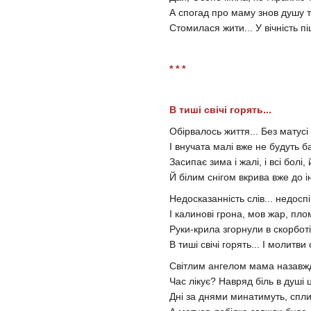
А спогад про маму знов душу т
Стомилася жити... У вічність пі
* * *
В тиші свічі горять...
Обірвалось життя... Без матусі
І внучата малі вже не будуть ба
Засипає зима і жалі, і всі болі, 
Й білим снігом вкрива вже до ін
Недосказанність слів... недосп
І калинові грона, мов жар, пло
Руки-крила згорнули в скорботі
В тиші свічі горять... І молитви
Світлим ангелом мама назавжд
Час лікує? Навряд біль в душі 
Дні за днями минатимуть, спли