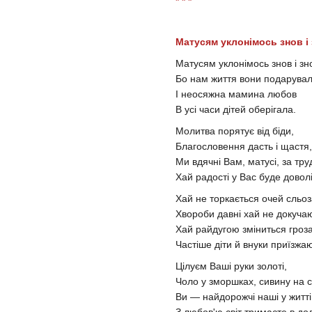
* * *
Матусям уклонімось знов і 
Матусям уклонімось знов і зно
Бо нам життя вони подарувал
І неосяжна мамина любов
В усі часи дітей оберігала.
Молитва порятує від біди,
Благословення дасть і щастя,
Ми вдячні Вам, матусі, за тру
Хай радості у Вас буде доволі
Хай не торкається очей сльоз
Хвороби давні хай не докучаю
Хай райдугою зміниться гроза
Частіше діти й внуки приїзжаю
Цілуєм Ваші руки золоті,
Чоло у зморшках, сивину на с
Ви — найдорожчі наші у житті
З любов'ю світ тримаєте в до