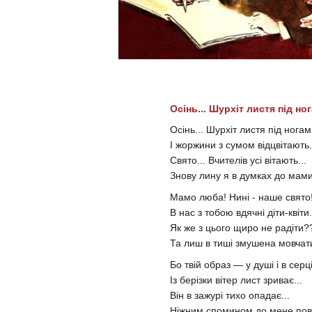
Осінь... Шурхіт листя під ног
Осінь... Шурхіт листя під ногами
І жоржини з сумом відцвітають.
Свято... Вчителів усі вітають...
Знову лину я в думках до мами
Мамо люба! Нині - наше свято
В нас з тобою вдячні діти-квіти.
Як же з цього щиро не радіти?
Та лиш в тиші змушена мовчати
Бо твій образ — у душі і в серці
Із берізки вітер лист зриває...
Він в зажурі тихо опадає...
Ніжним спомином до мене пове