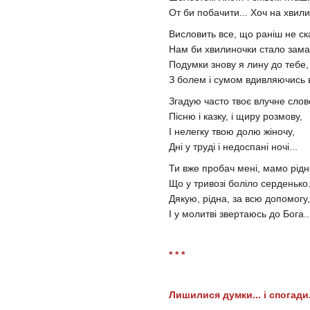
От би побачити... Хоч на хвилин
Висловить все, що раніш не ск
Нам би хвилиночки стало замал
Подумки знову я лину до тебе,
З болем і сумом вдивляючись в
Згадую часто твоє влучне слов
Пісню і казку, і щиру розмову,
І нелегку твою долю жіночу,
Дні у труді і недоспані ночі...
Ти вже пробач мені, мамо рідн
Що у тривозі боліло серденько.
Дякую, рідна, за всю допомогу,
І у молитві звертаюсь до Бога..
* * *
Лишилися думки... і спогади..