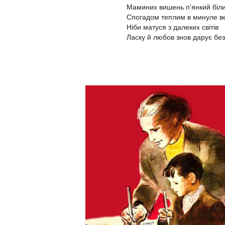
Маминих вишень п'янкий біли
Спогадом теплим в минуле в
Ніби матуся з далеких світів
Ласку й любов знов дарує без