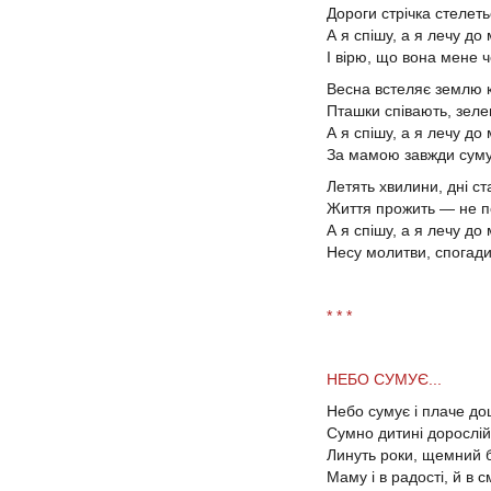
Дороги стрічка стелеть
А я спішу, а я лечу до 
І вірю, що вона мене ч
Весна встеляє землю
Пташки співають, зелен
А я спішу, а я лечу до 
За мамою завжди сумую
Летять хвилини, дні с
Життя прожить — не по
А я спішу, а я лечу до 
Несу молитви, спогади і
* * *
НЕБО СУМУЄ...
Небо сумує і плаче до
Сумно дитині дорослій
Линуть роки, щемний бі
Маму і в радості, й в с