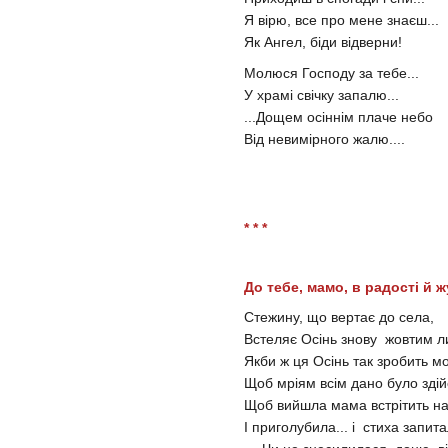
Я вірю, все про мене знаєш...
Як Ангел, біди відверни!
Молюся Господу за тебе...
У храмі свічку запалю...
...Дощем осіннім плаче небо
Від невимірного жалю....
* * *
До тебе, мамо, в радості й жу
Стежину, що вертає до села,
Встеляє Осінь знову жовтим ли
Якби ж ця Осінь так зробить мо
Щоб мріям всім дано було здій
Щоб вийшла мама встрітить на п
І приголубила... і стиха запита