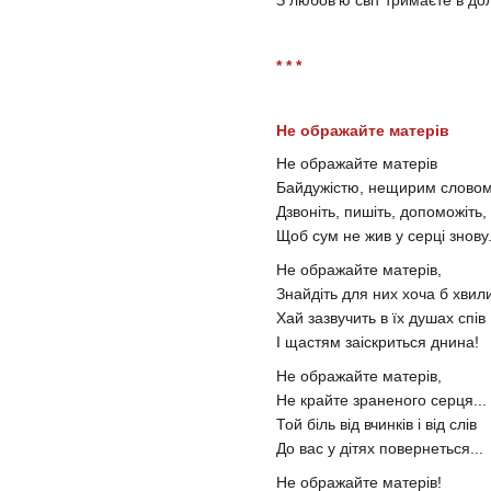
* * *
Не ображайте матерів
Не ображайте матерів
Байдужістю, нещирим слово
Дзвоніть, пишіть, допоможіть,
Щоб сум не жив у серці знову.
Не ображайте матерів,
Знайдіть для них хоча б хвили
Хай зазвучить в їх душах спів
І щастям заіскриться днина!
Не ображайте матерів,
Не крайте зраненого серця...
Той біль від вчинків і від слів
До вас у дітях повернеться...
Не ображайте матерів!