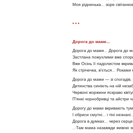
Моя рідненька... зоре світанков
* * *
Дорога до мами...
Дорога до мами... Дорога до м
Застлана пожухлими вже спор
Вже Осінь її падолистом вкрива
Як стрічечка, в'ється... Роками 
Дорога до мами — зі спогадів, 
Дитинства синіють на ній незаб
Червоні жоржини яскраво квіту
П'янкі чорнобривці та айстри ч
Дорогу до мами вкривають тум
І обриси смутні... і тіні незнані..
Дорога в думках... через серце
...Там мама назавжди живою зо