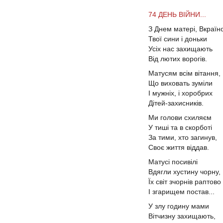
74 ДЕНЬ ВІЙНИ...
З Днем матері, Вкраїн
Твої сини і доньки
Усіх нас захищають
Від лютих ворогів.
Матусям всім вітання,
Що виховать зуміли
І мужніх, і хоробрих
Дітей-захисників.
Ми голови схиляєм
У тиші та в скорботі
За тими, хто загинув,
Своє життя віддав.
Матусі посивілі
Вдягли хустину чорну,
Їх світ зчорнів раптово
І згарищем постав...
У злу годину мами
Вітчизну захищають,