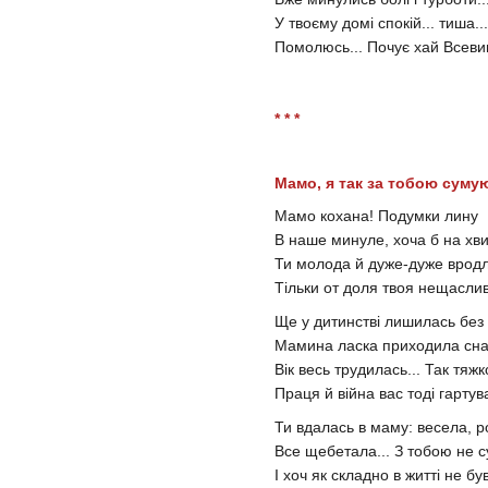
У твоєму домі спокій... тиша...
Помолюсь... Почує хай Всевиш
* * *
Мамо, я так за тобою сумую
Мамо кохана! Подумки лину
В наше минуле, хоча б на хви
Ти молода й дуже-дуже вродл
Тільки от доля твоя нещаслив
Ще у дитинстві лишилась без
Мамина ласка приходила снам
Вік весь трудилась... Так тяжк
Праця й війна вас тоді гартува
Ти вдалась в маму: весела, р
Все щебетала... З тобою не с
І хоч як складно в житті не бу