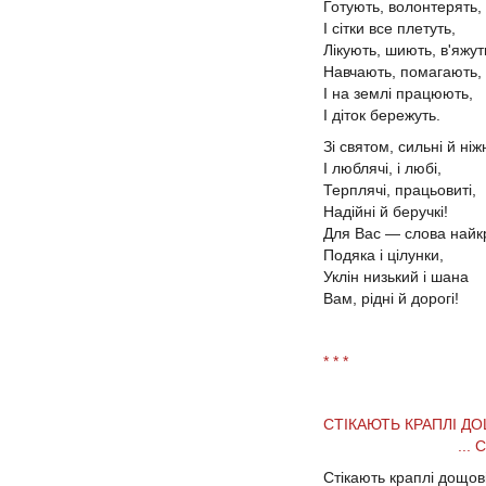
Готують, волонтерять,
І сітки все плетуть,
Лікують, шиють, в'яжут
Навчають, помагають,
І на землі працюють,
І діток бережуть.
Зі святом, сильні й ніжн
І люблячі, і любі,
Терплячі, працьовиті,
Надійні й беручкі!
Для Вас — слова найк
Подяка і цілунки,
Уклін низький і шана
Вам, рідні й дорогі!
* * *
СТІКАЮТЬ КРАПЛІ Д
... СЛЬО
Стікають краплі дощов