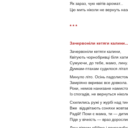
Як зараз, чую квітів аромат...
Цю мить ніколи не вернуть наза
* * *
Зачервоніли кетяги калини..
Зачервоніли кетяги калини,
Квітують чорнобривці біля хати
Сумуючи, до тебе, мамо, лину.
Думкам-птахам судилося літати
Минуло літо. Осінь падолисто
Замріяно вкриває все довкола.
Роки, немов нанизане намисто
Із спогадів, не вернуться нікол
Схилились ружі у журбі над ти
Вже відцвітають соняхи жовтаві
Радій! Поки є мама, ти — дити
Піде у вічність — враз доросл
Лиш вітром обійме і приголуби