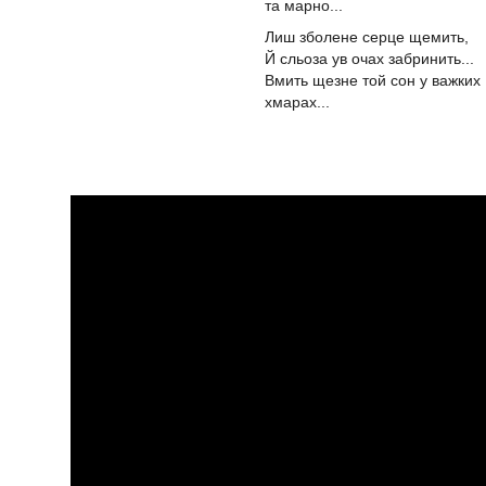
та марно...
Лиш зболене серце щемить,
Й сльоза ув очах забринить...
Вмить щезне той сон у важких
хмарах...