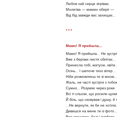
Любов хай серце зігріває.
Молитва — мамин оберіг —
Від бід завжди вас захищає...
* * *
Мамо! Я прийшла...
Мамо! Я прийшла... Не зустр
Вже з берізки листя облітає...
Принесла тобі, матусю, квіти..
Осінь... І шепоче тихо вітер...
Ніби розмовляєш ти зі мною..
Жаль, не часті зустрічі з тобою
Сумно... Розумію через роки
Всі ті сльози, що росили щоки
Й біль, що сковував і душу, й т
...Не вернути, як би не хотіла.
Дивишся на мене ти із фото..
Вже минулись болі і турботи..