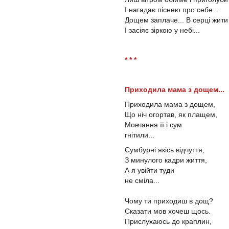
І нагадає піснею про себе...
Дощем заплаче... В серці жити
І засіяє зіркою у небі...
* * *
Приходила мама з дощем...
Приходила мама з дощем,
Що ніч огортав, як плащем,
Мовчання її і сум
гнітили...
Сумбурні якісь відчуття,
З минулого кадри життя,
А я увійти туди
не сміла...
Чому ти приходиш в дощ?
Сказати мов хочеш щось.
Прислухаюсь до краплин,