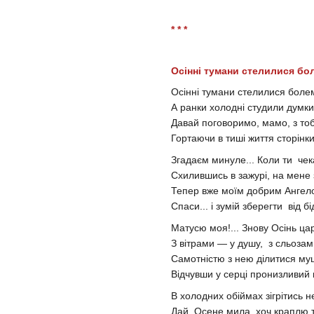
* * *
Осінні тумани стелилися бол
Осінні тумани стелилися болем
А ранки холодні студили думки.
Давай поговоримо, мамо, з то
Гортаючи в тиші життя сторінки.
Згадаєм минуле... Коли ти чек
Схилившись в зажурі, на мене 
Тепер вже моїм добрим Ангело
Спаси... і зумій зберегти від бід
Матусю моя!... Знову Осінь цар
З вітрами — у душу, з сльозам
Самотністю з нею ділитися му
Відчувши у серці пронизливий 
В холодних обіймах зігрітись н
Дай, Осене мила, хоч краплю т