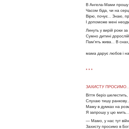
В Ангела-Мами прошу
Часом біда, чи на серці
Вірю, почує... Знаю, п
І допоможе мені неодм
Линуть у вирій роки за
Сумно дитині дорослій
Пам'ять жива... В снах
в мр
мама дарує любов і на
* * *
ЗАХИСТУ ПРОСИМО..
Віття беріз шелестить,
Слухаю тишу ранкову..
Маму в думках на роз
Я запрошу у цю мить..
—
Мамо, у нас тут війн
Захисту просимо в Бог