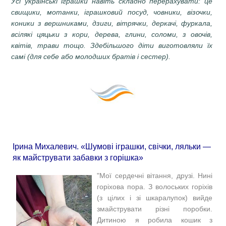
Усі українські іграшки навіть складно перерахувати: це
свищики, мотанки, іграшковий посуд, човники, візочки,
коники з вершниками, дзиги, вітрячки, деркачі, фуркала,
всілякі цяцьки з кори, дерева, глини, соломи, з овочів,
квітів, трави тощо. Здебільшого діти виготовляли їх
самі (для себе або молодших братів і сестер).
Ірина Михалевич. «Шумові іграшки, свічки, ляльки —
як майструвати забавки з горішка»
"Мої сердечні вітання, друзі. Нині
горіхова пора. З волоських горіхів
(з цілих і зі шкаралупок) вийде
змайструвати різні поробки.
Дитиною я робила кошик з