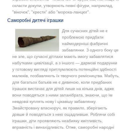
скласти докупи, утворюють певні фігури, наприклад,
"віночок", "хрести" або "морока-ланцюг".
Саморобні дитячі іграшки
Для сучасних дітей не є
проблемою придбати
наймодерніші фабричні
забавлянки. З одного боку це
не зле, що сучасні дітлахи мають змогу забавлятися
набутками цивілізації, а з іншого — дармові подарунки
у готовому вигляді притлумлюють потенційні здібності
малюків, позбавляють їх творчого ремісництва. Мабуть,
для багатьох батьків не є дивиною, коли придбаних
іграшок вистачає для дітей лише на кілька днів, адже
вони поводяться з ними запанібрата, знаючи, що їм
невдовзі куплять нову і цікавішу забавлянку.
Змайстровану власноруч, як правило, зберігають
довше й поводяться з нею ощадливіше. Роблячи собі
іграшки, діти проявляють неабияку кмітливість,
вправність і винахідливість. Отже, саморобні народні