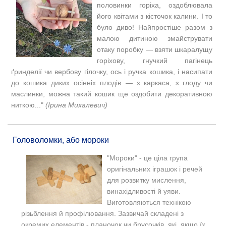
половинки горіха, оздоблювала
його квітами з кісточок калини. І то
було диво! Найпростіше разом з
малою дитиною змайструвати
отаку поробку — взяти шкаралущу
горіхову, гнучкий пагінець
ґринделії чи вербову гілочку, ось і ручка кошика, і насипати
до кошика диких осінніх плодів — з каркаса, з глоду чи
маслинки, можна такий кошик ще оздобити декоративною
ниткою..."
(Ірина Михалевич)
Головоломки, або мороки
"Мороки" - це ціла група
оригінальних іграшок і речей
для розвитку мислення,
винахідливості й уяви.
Виготовляються технікою
різьблення й профілювання. Зазвичай складені з
окремих елементів - планочок чи брусочків, які, якщо їх