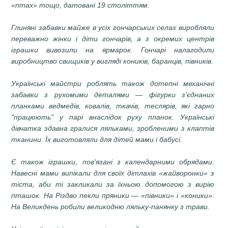
«птах» тощо, датовані 19 століттям.
Глиняні забавки майже в усіх гончарських селах виробляли
переважно жінки і діти гончарів, а з окремих центрів
іграшки вивозили на ярмарок. Гончарі налагодили
виробництво свищиків у вигляді коників, баранців, півників.
Українські майстри роблять також дотепні механічні
забавки з рухомими деталями — фігурки з'єднаних
планками ведмедів, ковалів, ткачів, теслярів, які гарно
"працюють" у парі внаслідок руху планок. Українські
дівчатка здавна гралися ляльками, зробленими з клаптів
тканини. Їх виготовляли для дітей мами і бабусі.
Є також іграшки, пов'язані з календарними обрядами.
Навесні мами випікали для своїх дітлахів «жайворонки» з
тіста, аби ті закликали за їхньою допомогою з вирію
пташок. На Різдво пекли пряники — «півники» і «коники».
На Великдень робили великодню ляльку-панянку з трави.