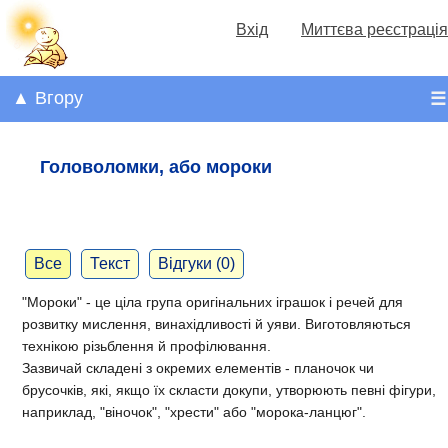
Вхід
Миттєва реєстрація
▲ Вгору
☰
Головоломки, або мороки
Все
Текст
Відгуки (0)
"Мороки" - це ціла група оригінальних іграшок і речей для
розвитку мислення, винахідливості й уяви. Виготовляються
технікою різьблення й профілювання.
Зазвичай складені з окремих елементів - планочок чи
брусочків, які, якщо їх скласти докупи, утворюють певні фігури,
наприклад, "віночок", "хрести" або "морока-ланцюг".