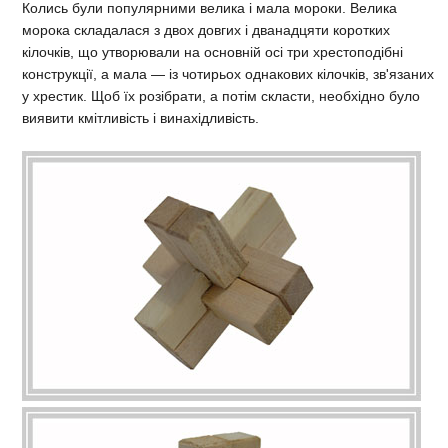
Колись були популярними велика і мала мороки. Велика
морока складалася з двох довгих і дванадцяти коротких
кілочків, що утворювали на основній осі три хрестоподібні
конструкції, а мала — із чотирьох однакових кілочків, зв'язаних
у хрестик. Щоб їх розібрати, а потім скласти, необхідно було
виявити кмітливість і винахідливість.