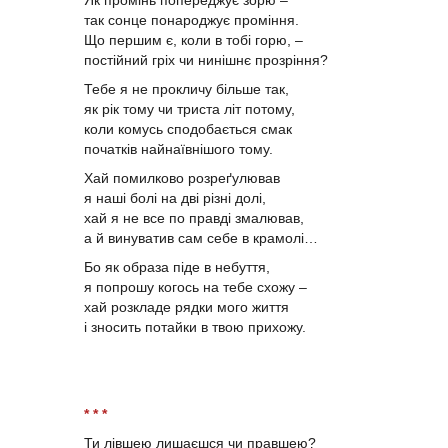
так сонце понароджує проміння.
Що першим є, коли в тобі горю, –
постійний гріх чи нинішнє прозріння?
Тебе я не прокличу більше так,
як рік тому чи триста літ потому,
коли комусь сподобається смак
початків найнаївнішого тому.
Хай помилково розреґулював
я наші болі на дві різні долі,
хай я не все по правді змалював,
а й винуватив сам себе в крамолі…
Бо як образа піде в небуття,
я попрошу когось на тебе схожу –
хай розкладе рядки мого життя
і зносить потайки в твою прихожу.
* * *
Ти лівшею лишаєшся чи правшею?