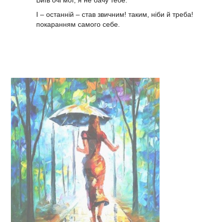
І – останній – став звичним! таким, ніби й треба!
покаранням самого себе.