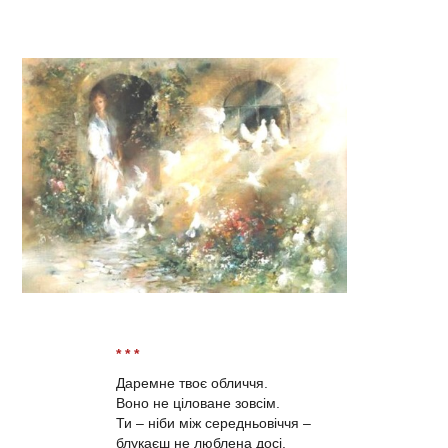
* * *
Даремне твоє обличчя.
Воно не ціловане зовсім.
Ти – ніби між середньовіччя –
блукаєш не люблена досі.