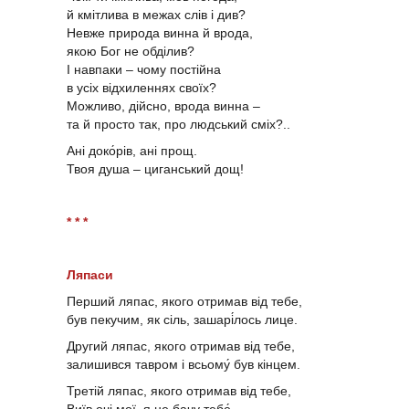
й кмітлива в межах слів і див?
Невже природа винна й врода,
якою Бог не обділив?
І навпаки – чому постійна
в усіх відхиленнях своїх?
Можливо, дійсно, врода винна –
та й просто так, про людський сміх?..
Ані доко́рів, ані прощ.
Твоя душа – циганський дощ!
* * *
Ляпаси
Перший ляпас, якого отримав від тебе,
був пекучим, як сіль, зашарі́лось лице.
Другий ляпас, якого отримав від тебе,
залишився тавром і всьому́ був кінцем.
Третій ляпас, якого отримав від тебе,
Виїв очі мої, я не бачу тебе́.