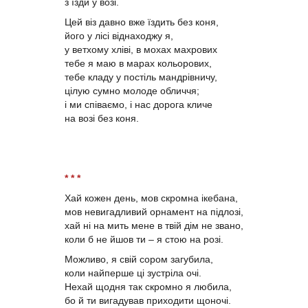
з їзди у возі.
Цей віз давно вже їздить без коня,
його у лісі віднаходжу я,
у ветхому хліві, в мохах махрових
тебе я маю в марах кольорових,
тебе кладу у постіль мандрівничу,
цілую сумно молоде обличчя;
і ми співаємо, і нас дорога кличе
на возі без коня.
* * *
Хай кожен день, мов скромна ікебана,
мов невигадливий орнамент на підлозі,
хай ні на мить мене в твій дім не звано,
коли б не йшов ти – я стою на розі.
Можливо, я свій сором загубила,
коли найперше ці зустріла очі.
Нехай щодня так скромно я любила,
бо й ти вигадував приходити щоночі.