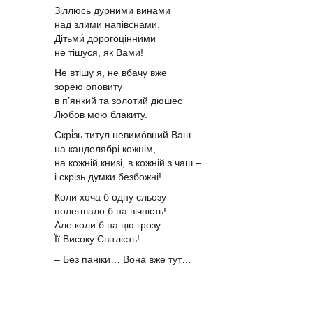
Зіллюсь дурними винами
над злими напівснами.
Дітьми́ дорогоцінними
не тішуся, як Вами!
Не втішу я, не вбачу вже
зорею оповиту
в п’янкий та золотий дюшес
Любов мою блакиту.
Скрі́зь титул невимо́вний Ваш –
на канделябрі кожнім,
на кожній книзі, в кожній з чаш –
і скрізь думки безбожні!
Коли хоча б одну сльозу –
полегшало б на вічність!
Але коли б на цю грозу –
Її Високу Світлість!..
– Без паніки… Вона вже тут…