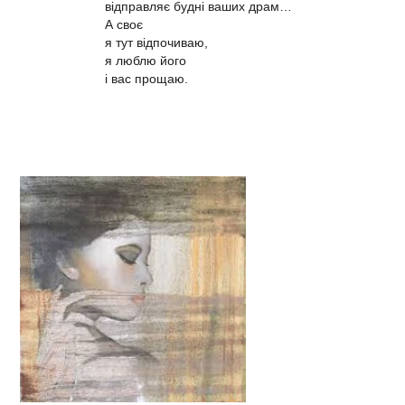
відправляє будні ваших драм…
А своє
я тут відпочиваю,
я люблю його
і вас прощаю.