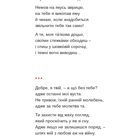
Немов на якусь звірицю,
на тебе я викопав яму
й чекаю, коли знадобиться
звільнити тебе так само!
А ти, моя та́ткова доцьо,
своїми стежка́ми обходиш –
і спиш у шовко́вій сорочці,
і темні вогні виводиш…
* * *
Добре, я твій, – а що́ без тебе?
адже останні мої вуста.
Не тривож, їхній ранній молебень,
адже за тебе молитва та.
Ти захисти від жаху погляд,
який проско́чить у яв зі сну.
Адже якщо не залишишся поряд, –
шлях мій з любові аж на війну.