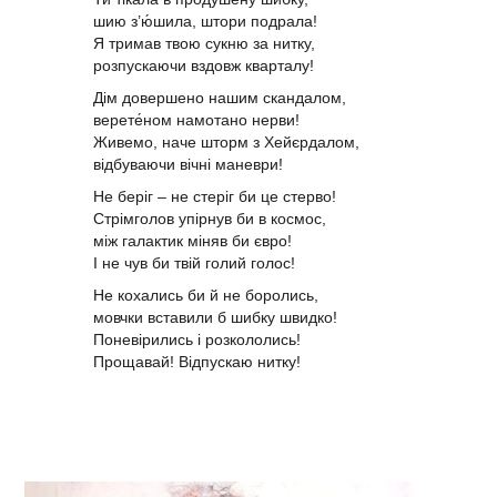
шию з’ю́шила, штори подрала!
Я тримав твою сукню за нитку,
розпускаючи вздовж кварталу!
Дім довершено нашим скандалом,
верете́ном намотано нерви!
Живемо, наче шторм з Хейєрдалом,
відбуваючи вічні маневри!
Не беріг – не стеріг би це стерво!
Стрімголов упірнув би в космос,
між галактик міняв би євро!
І не чув би твій голий голос!
Не кохались би й не боролись,
мовчки вставили б шибку швидко!
Поневірились і розкололись!
Прощавай! Відпускаю нитку!