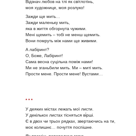
Відзнач любов на тлі як світлотінь,
моя художнице, моя розлуко!
Зажди ще мить…
Зажди маленьку мить,
яка в життя обгорнута чужими.
Мені щемить – тобі не менш щемить.
Вони помруть між нами ще живими.
А лабіринт?
О, Боже, Лабіринт!
Сама весна суцільна поміж нами!
Ми не зганьбили мить. Ми – миті мить.
Прости мене. Прости мене! Вустами…
* * *
У деяких містах лежать мої листи.
У декількох листах тісняться ві́рші.
Є в двох чи трьох рядках, звертаючись на ти,
моє колишнє… почуття поспішне.
Як промінь попереджує зорю –