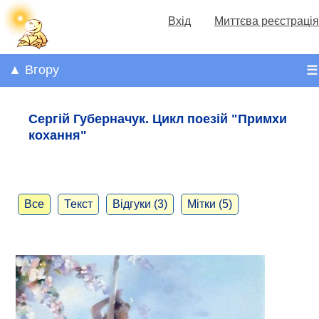
Вхід
Миттєва реєстрація
▲ Вгору
☰
Сергій Губерначук. Цикл поезій "Примхи
кохання"
Все
Текст
Відгуки (3)
Мітки (5)