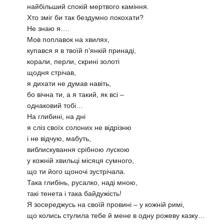
найбільший спокій мертвого каміння.
Хто зміг би так бездумно покохати?
Не знаю я….
Мов поплавок на хвилях,
купався я в твоїй п’янкій принаді,
корали, перли, скрині золоті
щодня стрічав,
я дихати не думав навіть,
бо вічна ти, а я такий, як всі –
однаковий тобі…
На глибині, на дні
я сліз своїх солоних не відрізню
і не відчую, мабуть,
виблискування срібною лускою
у кожній хвильці місяця сумного,
що ти його щоночі зустрічала.
Така глибінь, русалко, наді мною,
такі тенета і така байдужість!
Я зосереджусь на своїй провині – у кожній римі,
що колись стулила тебе й мене в одну рожеву казку…