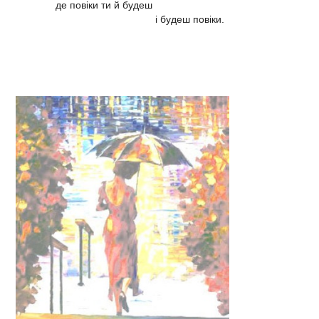
де повіки ти й будеш
і будеш повіки.