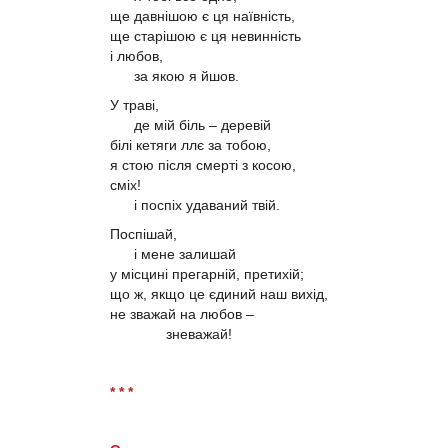
ще давнішою є ця наївність,
ще старішою є ця невинність
і любов,
за якою я йшов.
У траві,
де мій біль – деревій
білі кетяги ллє за тобою,
я стою після смерті з косою,
сміх!
і поспіх удаваний твій.
Поспішай,
і мене залишай
у місцині прегарній, претихій;
що ж, якщо це єдиний наш вихід,
не зважай на любов –
зневажай!
* * *