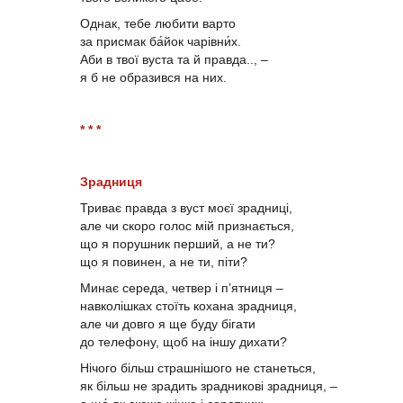
Однак, тебе любити варто
за присмак ба́йок чарівни́х.
Аби в твої вуста та й правда.., –
я б не образився на них.
* * *
Зрадниця
Триває правда з вуст моєї зрадниці,
але чи скоро голос мій признається,
що я порушник перший, а не ти?
що я повинен, а не ти, піти?
Минає середа, четвер і п’ятниця –
навколішках стоїть кохана зрадниця,
але чи довго я ще буду бігати
до телефону, щоб на іншу дихати?
Нічого більш страшнішого не станеться,
як більш не зрадить зрадникові зрадниця, –