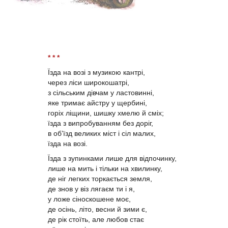
* * *
Їзда на возі з музикою кантрі,
через ліси широкошатрі,
з сільським дівчам у ластовинні,
яке тримає айстру у щербині,
горіх ліщини, шишку хмелю й сміх;
їзда з випробуванням без доріг,
в об’їзд великих міст і сіл малих,
їзда на возі.
Їзда з зупинками лише для відпочинку,
лише на мить і тільки на хвилинку,
де ніг легких торкається земля,
де знов у віз лягаєм ти і я,
у ложе сіноскошене моє,
де осінь, літо, весни й зими є,
де рік стоїть, але любов стає