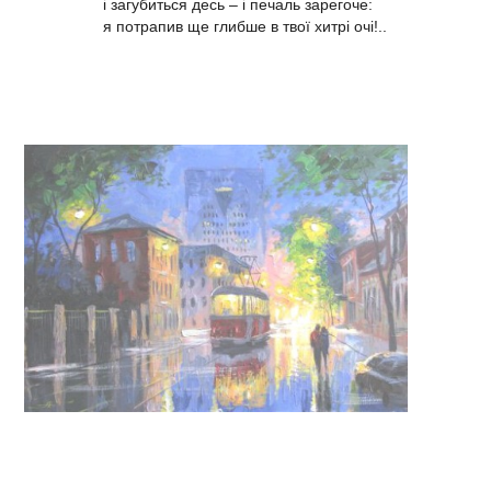
і загубиться десь – і печаль зарегоче:
я потрапив ще глибше в твої хитрі очі!..