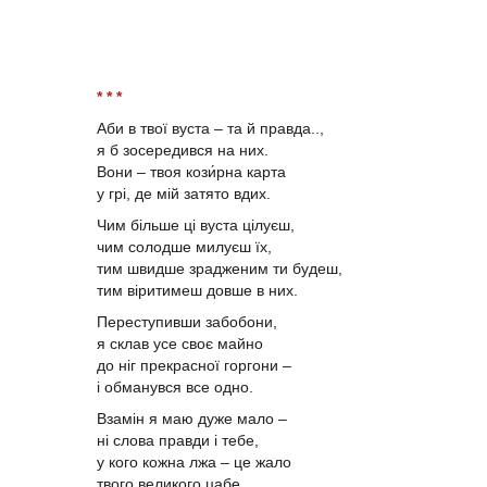
* * *
Аби в твої вуста – та й правда..,
я б зосередився на них.
Вони – твоя кози́рна карта
у грі, де мій затято вдих.
Чим більше ці вуста цілуєш,
чим солодше милуєш їх,
тим швидше зрадженим ти будеш,
тим віритимеш довше в них.
Переступивши забобони,
я склав усе своє майно
до ніг прекрасної горгони –
і обманувся все одно.
Взамін я маю дуже мало –
ні слова правди і тебе,
у кого кожна лжа – це жало
твого великого цабе.