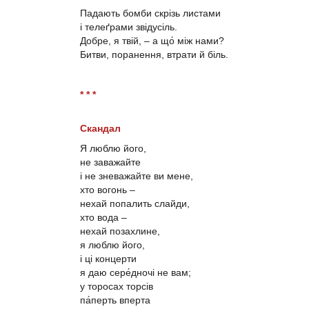
Падають бомби скрізь листами
і телеґрами звідусіль.
Добре, я твій, – а що́ між нами?
Битви, поранення, втрати й біль.
* * *
Скандал
Я люблю його,
не заважайте
і не зневажайте ви мене,
хто вогонь –
нехай попалить слайди,
хто вода –
нехай позахлине,
я люблю його,
і ці концерти
я даю сере́дночі не вам;
у торосах торсів
па́перть вперта