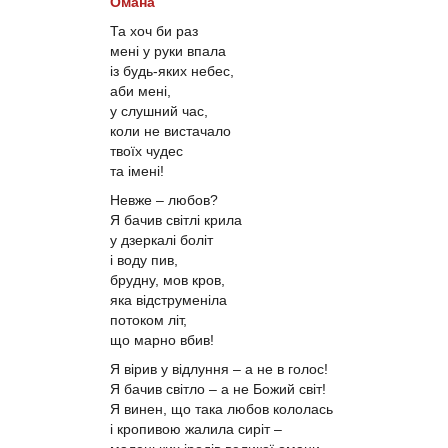
Омана
Та хоч би раз
мені у руки впала
із будь-яких небес,
аби мені,
у слушний час,
коли не вистачало
твоїх чудес
та імені!
Невже – любов?
Я бачив світлі крила
у дзеркалі боліт
і воду пив,
брудну, мов кров,
яка відструменіла
потоком літ,
що марно вбив!
Я вірив у відлуння – а не в голос!
Я бачив світло – а не Божий світ!
Я винен, що така любов кололась
і кропивою жалила сиріт –