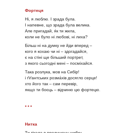
Фортеця
Ні, я люблю. І зрада була.
І напевне, що зрада була велика.
Але пригадай, я́к ти жила,
коли не було ні любові, ні лиха?
Більш ні на думку не йди вперед –
кого я кохаю чи ні – здогадайся,
є на стіні ще більший портрет,
з якого сьогодні мені – посміхайся.
Така розлука, мов на Сибір!
і ґіґантських розма́хів досягло серце!
хто його так – сам перевір,
якщо ти боєць – відчиню цю фортецю.
* * *
Нитка
Ти тікала в продушену шибку,