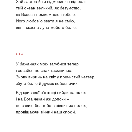
Хай завтра й ти відмовишся від ролі:
твій океан великий, як безумство,
як Всесвіт поміж мною і тобою.
Його любов’ю звати я не смію,
він – скоєна луна мойого болю.
* * *
У бажаннях моїх загубися тепер
і ховайся по снах таємничих.
Знову виринь на світ у пречистий четвер,
збута болю й думок войовничих.
Від кривавої п’ятниці вийди на шлях
і на Бога чекай аж допоки –
не завию без тебе в північних полях,
провіщаючи вічний наш спокій.