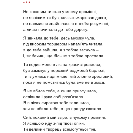
* * *
Не коханим ти став у моєму промінні,
не яснішим ти був, хоч затьмарював довго,
не навмисне знайшлась я в твоїм розумінні,
а лише починала до тебе дорогу.
Я звикала до тебе, десь музику чула,
під високим торшером напам’ять читала,
я до тебе зайшла, я з тобою заснула –
і, як бачиш, ще більше з тобою проспала…
Ти водив мене в ліс на красиві розмови,
був замкнув у порожній ведмежій барлозі,
ти глумивсь наді мною, мій хлопче хрестовий,
поки я не помститись була вже не в змозі.
Я не вбила тебе, а лише приглушила,
осліпила і руки собі розв’язала.
Я в лісах сиротою тебе залишила,
хоч не вбила тебе, а цю правду сказала.
Сяй, коханий мій звіре, в чужому промінні.
Я яснішою йду з-під твоєї опіки.
Ти великий творець всемогутньої тіні,