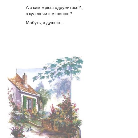
А з ким мрієш одружитися?.,
з кулею чи з мішенню?
Мабуть, з душею…