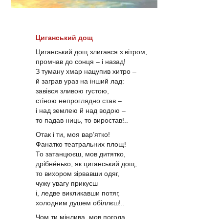
Циганський дощ
Циганський дощ злигався з вітром,
промчав до сонця – і назад!
З туману хмар нацупив хитро –
й заграв ураз на інший лад:
завівся зливою густою,
стіною непроглядно став –
і над землею й над водою –
то падав ниць, то виростав!..
Отак і ти, моя вар’ятко!
Фанатко театральних площ!
То затанцюєш, мов дитятко,
дрібнéнько, як циганський дощ,
то вихором зірвавши одяг,
чужу увагу прикуєш
і, ледве викликавши потяг,
холодним душем обіллєш!..
Чом ти мінлива, мов погода,