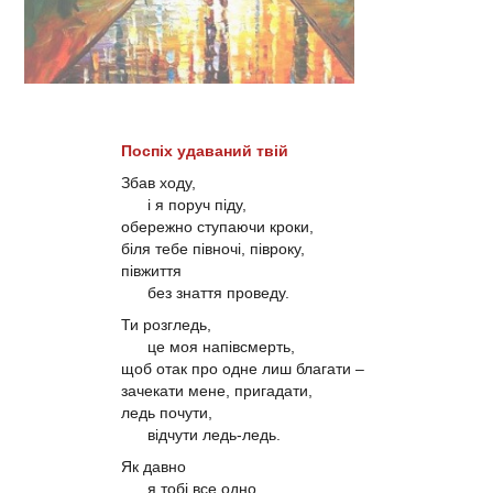
Поспіх удаваний твій
Збав ходу,
і я поруч піду,
обережно ступаючи кроки,
біля тебе півночі, півроку,
півжиття
без знаття проведу.
Ти розгледь,
це моя напівсмерть,
щоб отак про одне лиш благати –
зачекати мене, пригадати,
ледь почути,
відчути ледь-ледь.
Як давно
я тобі все одно,