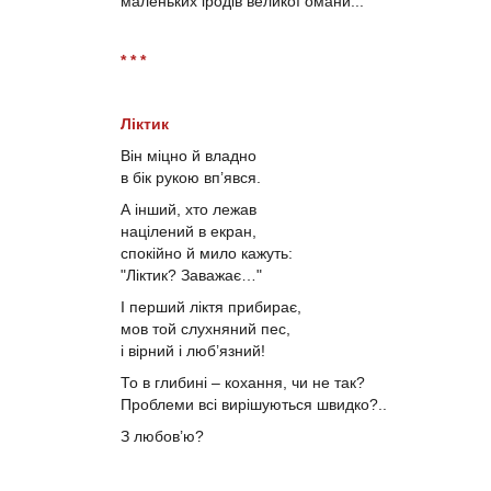
маленьких іродів великої омани...
* * *
Ліктик
Він міцно й владно
в бік рукою вп’явся.
А інший, хто лежав
націлений в екран,
спокійно й мило кажуть:
"Ліктик? Заважає…"
І перший ліктя прибирає,
мов той слухняний пес,
і вірний і люб’язний!
То в глибині – кохання, чи не так?
Проблеми всі вирішуються швидко?..
З любов’ю?