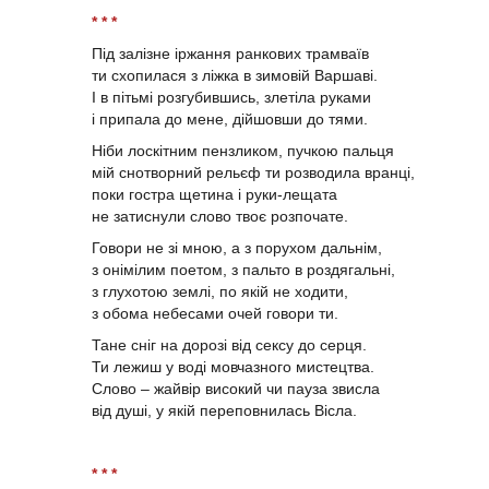
* * *
Під залізне іржання ранкових трамваїв
ти схопилася з ліжка в зимовій Варшаві.
І в пітьмі розгубившись, злетіла руками
і припала до мене, дійшовши до тями.
Ніби лоскітним пензликом, пучкою пальця
мій снотворний рельєф ти розводила вранці,
поки гостра щетина і руки-лещата
не затиснули слово твоє розпочате.
Говори не зі мною, а з порухом дальнім,
з онімілим поетом, з пальто в роздягальні,
з глухотою землі, по якій не ходити,
з обома небесами очей говори ти.
Тане сніг на дорозі від сексу до серця.
Ти лежиш у воді мовчазного мистецтва.
Слово – жайвір високий чи пауза звисла
від душі, у якій переповнилась Вісла.
* * *