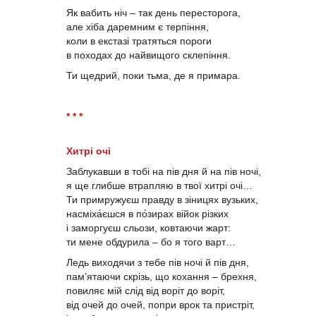
Як вабить ніч – так день пересторога,
але хіба даремним є терпіння,
коли в екстазі тратяться пороги
в походах до найвищого склепіння.
Ти щедрий, поки тьма, де я примара.
* * *
Хитрі очі
Заблукавши в тобі на пів дня й на пів ночі,
я ще глибше втрапляю в твої хитрі очі…
Ти примружуєш правду в зіницях вузьких,
насміха́єшся в по́зирах війок різких
і заморгуєш сльози, ковтаючи жарт:
ти мене обдурила – бо я того варт…
Ледь виходячи з тебе пів ночі й пів дня,
пам’ятаючи скрізь, що кохання – брехня,
повиляє мій слід від воріт до воріт,
від очей до очей, попри врок та пристріт,