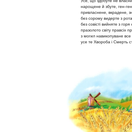
Усе, що здобуте не власн
нарощене й збуте, ген-ген
привласнене, вкрадене, зн
без сорому видерте з рота 
без совісті вийняте з горя 
празолото світу правсіх пр
з могил навикопуване все
усе те Хвороба і Смерть с