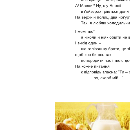
А! Мавпи? Ну, є у Японії –
в ґейзерах гріються деяк
На верхній полиці два йоґу
Так, я люблю холодильн
І межі твої
я ніколи й ніяк обійти не 
І вихід один –
цю голівоньку брати, це т
щоб хоч би ось так
попередити час і твою до
На кожне питання
є відповідь власна: "Ти – 
ох, скарб мій!.."