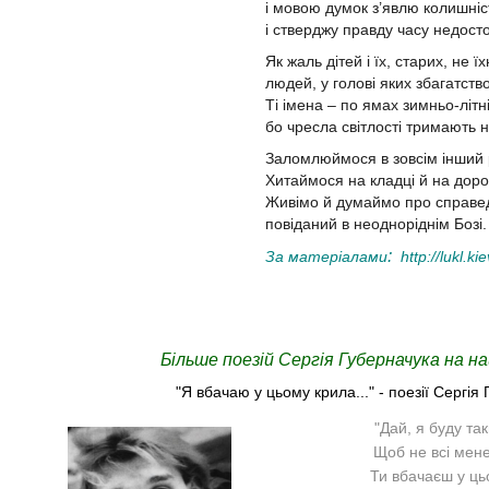
і мовою думок з’явлю колишніс
і стверджу правду часу недост
Як жаль дітей і їх, старих, не їх
людей, у голові яких збагатство
Ті імена – по ямах зимньо-літні
бо чресла світлості тримають 
Заломлюймося в зовсім інший 
Хитаймося на кладці й на дороз
Живімо й думаймо про справе
повіданий в неодноріднім Бозі.
:
За матеріалами
http://lukl.ki
Більше поезій Сергія Губерначука на н
"Я вбачаю у цьому крила..." - поезії Сергія
"Дай, я буду так
Щоб не всі мене
Ти вбачаєш у ць