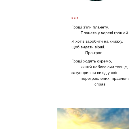
* * *
Гроші з’їли планету.
Планета у череві гро́шей.
Я хотів заробити на книжку,
щоб видати вірші.
Про-грав.
Гроші ходять окремо,
кишки́ набиваючи товще,
закупоривши вихід у світ
перетравлених, правлен
справ.