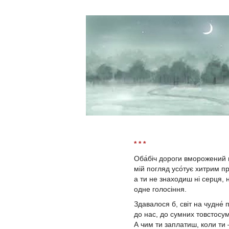
* * *
Оба́біч дороги вморожений 
мій погляд усо́тує хитрим 
а ти не знаходиш ні серця, н
одне голосіння.
Здавалося б, світ на чудне́
до нас, до сумних товстосу
А чим ти заплатиш, коли ти