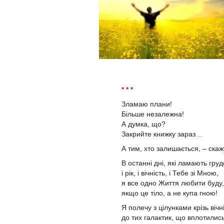
* * *
Зламаю плани!
Більше незалежна!
А думка, що?
Закрийте книжку зараз…
А тим, хто залишається, – ска
В останні дні, які ламають груд
і рік, і вічність, і Тебе зі Мною,
я все одно Життя любити буду,
якщо це тіло, а не купа гною!
Я полечу з цілунками крізь вічні
до тих галактик, що вплотилис