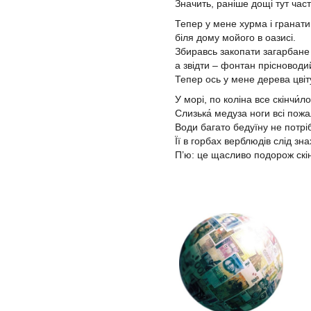
Значить, раніше дощі тут час
Тепер у мене хурма і гранати 
біля дому мойого в оазисі.
Збиравсь закопати загарбане
а звідти – фонтан прісноводи
Тепер ось у мене дерева цвіт
У морі, по коліна все скінчи́л
Слизька́ медуза ноги всі пож
Води багато бедуїну не потріб
Її в горбах верблюдів слід зн
П’ю: це щасливо подорож скін