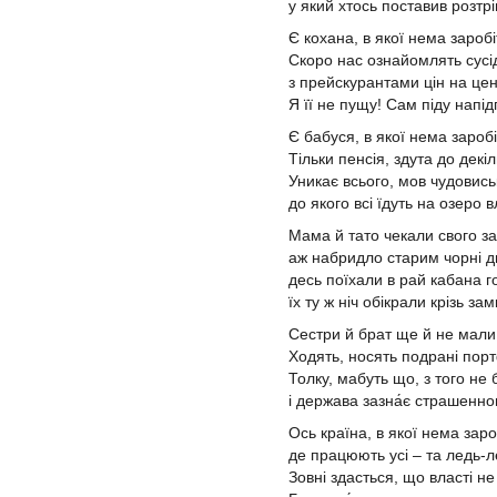
у який хтось поставив розтріп
Є кохана, в якої нема заробі
Скоро нас ознайомлять сусі
з прейскурантами цін на цен
Я її не пущу! Сам піду напід
Є бабуся, в якої нема заробі
Тільки пенсія, здута до декіл
Уникає всього, мов чудовись
до якого всі їдуть на озеро вл
Мама й тато чекали свого за
аж набридло старим чорні дн
десь поїхали в рай кабана г
їх ту ж ніч обікрали крізь зам
Сестри й брат ще й не мали 
Ходять, носять подрані пор
Толку, мабуть що, з того не 
і держава зазна́є страшенног
Ось країна, в якої нема заро
де працюють усі – та ледь-л
Зовні здасться, що власті н