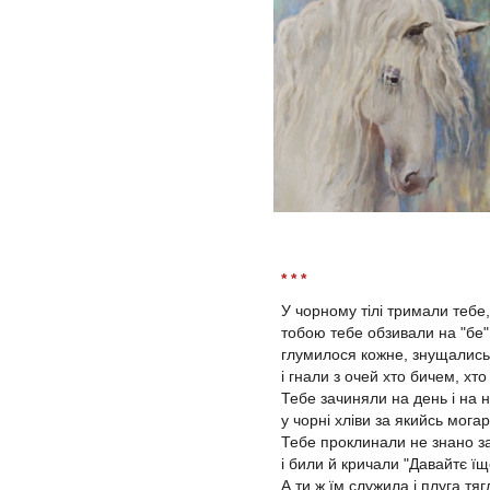
* * *
У чорному тілі тримали тебе,
тобою тебе обзивали на "бе"
глумилося кожне, знущались
і гнали з очей хто бичем, хто
Тебе зачиняли на день і на ні
у чорні хліви за якийсь могар
Тебе проклинали не знано за
і били й кричали "Давайтє їщ
А ти ж їм служила і плуга тягл