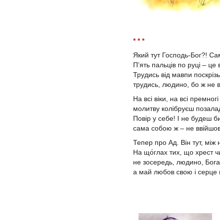
* * *
Який тут Господь-Бог?! Са
П’ять пальців по руці – це 
Трудись від мавпи поскрізь 
трудись, людино, бо ж не в
На всі віки, на всі премногі
молитву колібруєш позала
Повір у себе! І не будеш б
сама собою ж – не ввійшо
Тепер про Ад. Він тут, між 
На що́глах тих, що хрест ч
не зосередь, людино, Бога
а май любов свою і серце