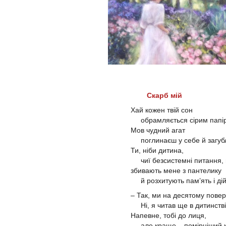
Скарб мій
Хай кожен твій сон
обрамляється сірим папір
Мов чудний агат
поглинаєш у себе й загуб
Ти, ніби дитина,
чиї безсистемні питання, 
збивають мене з пантелику
й розхитують пам’ять і дій
– Так, ми на десятому пове
Ні, я читав ще в дитинств
Напевне, тобі до лиця,
але краще – помірніший 