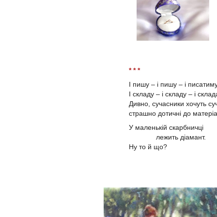
* * *
І пишу – і пишу – і писатиму
І складу – і складу – і скла
Дивно, сучасники хочуть су
страшно дотичні до матеріа
У маленькій скарбничці
лежить діамант.
Ну то й що?