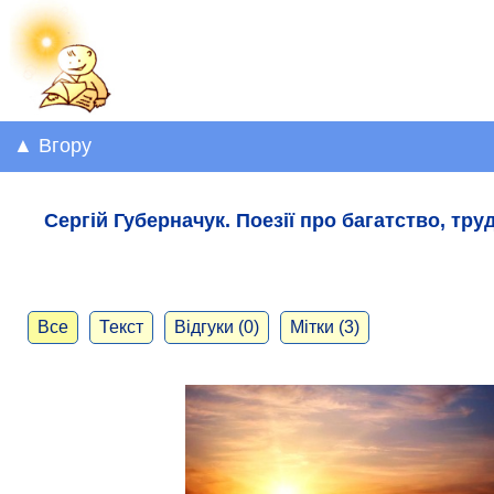
▲ Вгору
Сергій Губерначук. Поезії про багатство, тру
Все
Текст
Відгуки (0)
Мітки (3)