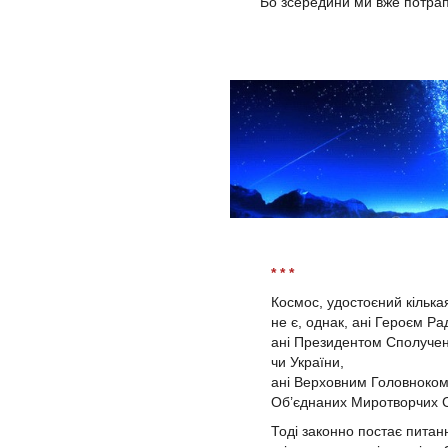
Бо зсере́дини ми вже потрап
* * *
Космос, удостоєний кількая
не є, однак, ані Героєм Р
ані Президентом Сполучен
чи України,
ані Верховним Головноко
Об’єднаних Миротворчих 
Тоді законно постає питан