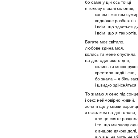
бо саме у цій ось точці
я голову в шані склонив;
конем і життям суми
водно́час розбагатів 
і всім, що здається д
і всім, що я так хотів.
Багате моє світило,
любове єдина моя,
колись ти мене опустила
на дно одинокого дня,
колись ти моєю руко
хрестила надії і сни,
бо знала – я біль зас
і швидко здійсня́ться 
То ж маю я сенс під сонц
і секс неймовірно живий,
хоча й ще у свіжій воронці
з осколком на дні голови,
але це святе роздол
і те, що ми знову одні
є вищою дякою долі,
що я ні на мить не збі