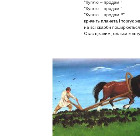
"Куплю – продам."
"Куплю – продам!"
"Куплю – продам!!!" –
кричить планета і торгує ж
на всі скарби́ поширюється
Стає цікавим, скільки кош