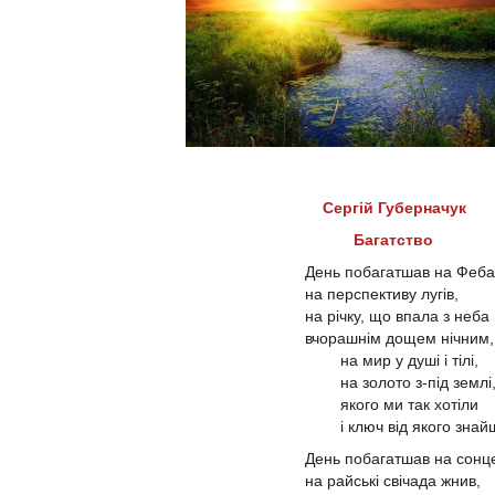
Сергій Губерначук
Багатство
День побагатшав на Феба
на перспективу лугів,
на річку, що впала з неба
вчорашнім дощем нічним,
на мир у душі і тілі,
на золото з-під землі
якого ми так хотіли
і ключ від якого знай
День побагатшав на сонц
на райські свічада жнив,