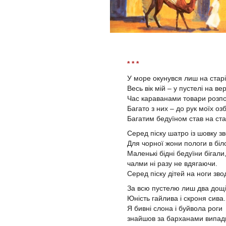
* * *
У море окунувся лиш на старі
Весь вік мій – у пустелі на в
Час караванами товари розп
Багато з них – до рук моїх оз
Багатим бедуїном став на стар
Серед піску шатро із шовку зв
Для чорної жони пологи в біл
Маленькі бідні бедуїни бігали
чалми ні разу не вдягаючи.
Серед піску дітей на ноги зво
За всю пустелю лиш два дощ
Юність гайлива і скроня сива.
Я бивні слона і буйвола роги
знайшов за барханами випад