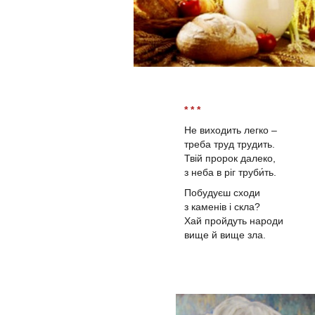
* * *
Не виходить легко –
треба труд трудить.
Твій пророк далеко,
з неба в ріг труби́ть.
Побудуєш сходи
з каменів і скла?
Хай пройдуть народи
вище й вище зла.