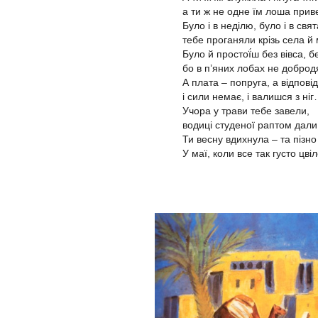
а ти ж не одне їм лоша прив
Було і в неділю, було і в свята
тебе проганяли крізь села й 
Було й простої́ш без вівса, б
бо в п’яних лобах не доброд
А плата – попруга, а відповід
і сили немає, і валишся з ні
Учора у трави тебе завели,
водиці студеної раптом дали
Ти весну вдихнула – та пізн
У маї, коли все так густо цвіл