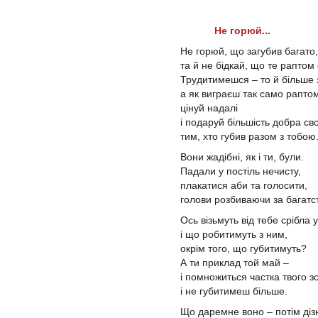
Не горюй...
Не горюй, що загубив багато,
та й не бідкай, що те раптом
Трудитимешся – то й більше
а як виграєш так само рапто
цінуй надалі
і подаруй більшість добра св
тим, хто губив разом з тобою
Вони жадібні, як і ти, були.
Падали у постіль нечисту,
плакатися аби та голосити,
голови розбиваючи за багатс
Ось візьмуть від тебе срібла 
і що робитимуть з ним,
окрім того, що губитимуть?
А ти приклад той май –
і помножиться частка твого з
і не губитимеш більше.
Що даремне воно – потім діз