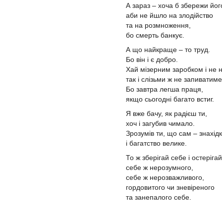
А зараз – хоча б збережи йог
аби не йшло на злодійство
та на розмноження,
бо смерть банкує.
А що найкраще – то труд.
Бо він і є добро.
Хай мізерним заробком і не 
так і слізьми ж не запиватим
Бо завтра легша праця,
якщо сьогодні багато встиг.
Я вже бачу, як радієш ти,
хоч і загубив чимало.
Зрозумів ти, що сам – знахід
і багатство велике.
То ж зберігай себе і остеріга
себе ж нерозумного,
себе ж нерозважливого,
гордовитого чи зневіреного
та занепалого себе.