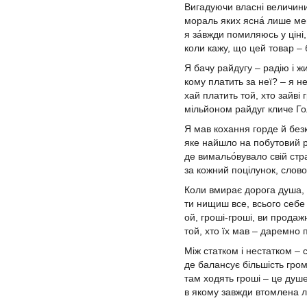
Вигадуючи власні величини
мораль яких ясна́ лише ме
я за́вжди помиляюсь у ціні,
коли кажу, що цей товар – 
Я бачу райдугу – радію і жи
кому платить за неї? – я н
хай платить той, хто зайві 
мільйоном райдуг кличе Го
Я мав кохання горде й без
яке найшло на побутовий 
де вимальо́вувало свій ст
за кожний поцілунок, слово
Коли вмирає дорога душа,
ти нищиш все, всього себе
ой, гроші-гроші, ви продаж
той, хто їх мав – даремно 
Між статком і нестатком – 
де балансує більшість гро
там ходять гроші – це душ
в якому завжди втомлена 