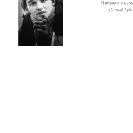
Я вбачаю у цьому
(Сергій Губ