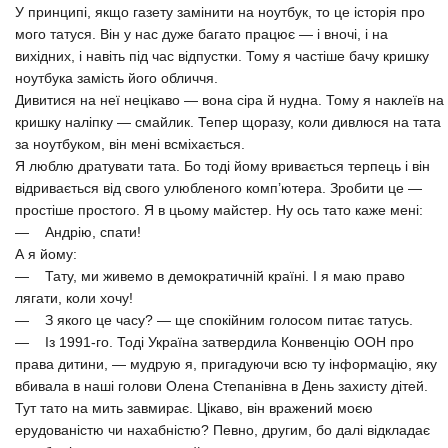
У принципі, якщо газету замінити на ноутбук, то це історія про
мого татуся. Він у нас дуже багато працює — і вночі, і на
вихідних, і навіть під час відпустки. Тому я частіше бачу кришку
ноутбука замість його обличчя.
Дивитися на неї нецікаво — вона сіра й нудна. Тому я наклеїв на
кришку наліпку — смайлик. Тепер щоразу, коли дивлюся на тата
за ноутбуком, він мені всміхається.
Я люблю дратувати тата. Бо тоді йому вривається терпець і він
відривається від свого улюбленого комп’ютера. Зробити це —
простіше простого. Я в цьому майстер. Ну ось тато каже мені:
— Андрію, спати!
А я йому:
— Тату, ми живемо в демократичній країні. І я маю право
лягати, коли хочу!
— З якого це часу? — ще спокійним голосом питає татусь.
— Із 1991-го. Тоді Україна затвердила Конвенцію ООН про
права дитини, — мудрую я, пригадуючи всю ту інформацію, яку
вбивала в наші голови Олена Степанівна в День захисту дітей.
Тут тато на мить завмирає. Цікаво, він вражений моєю
ерудованістю чи нахабністю? Певно, другим, бо далі відкладає