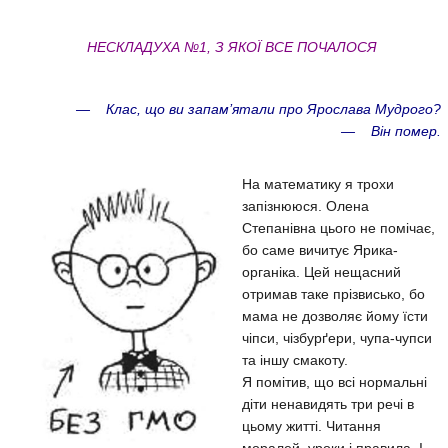
НЕСКЛАДУХА №1, З ЯКОЇ ВСЕ ПОЧАЛОСЯ
— Клас, що ви запам’ятали про Ярослава Мудрого?
— Він помер.
На математику я трохи
запізнююся. Олена
Степанівна цього не помічає,
бо саме вичитує Ярика-
органіка. Цей нещасний
отримав таке прізвисько, бо
мама не дозволяє йому їсти
чіпси, чізбурґери, чупа-чупси
та іншу смакоту.
Я помітив, що всі нормальні
діти ненавидять три речі в
цьому житті. Читання
моралей, уроки і правила. І