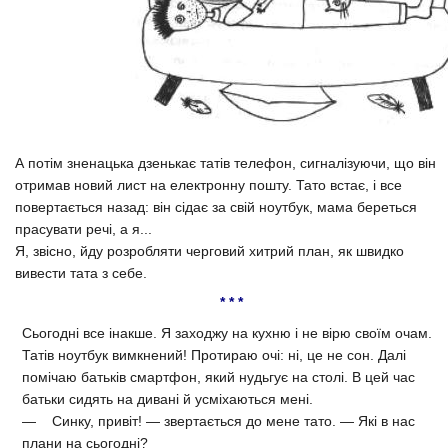
А потім зненацька дзенькає татів телефон, сигналізуючи, що він
отримав новий лист на електронну пошту. Тато встає, і все
повертається назад: він сідає за свій ноутбук, мама береться
прасувати речі, а я...
Я, звісно, йду розробляти черговий хитрий план, як швидко
вивести тата з себе.
* * *
Сьогодні все інакше. Я заходжу на кухню і не вірю своїм очам.
Татів ноутбук вимкнений! Протираю очі: ні, це не сон. Далі
помічаю батьків смартфон, який нудьгує на столі. В цей час
батьки сидять на дивані й усміхаються мені.
— Синку, привіт! — звертається до мене тато. — Які в нас
плани на сьогодні?