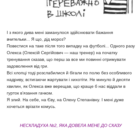
І з якого дива мені заманулося здійснювати бажання
вчительки... Я що, дід мороз?
Повестися на таке після того випадку на футболі... Одного разу
Олекса (Олексій Сергійович — наш тренер) на початку
тренування сказав, що перш за все ми повинні отримувати
задоволення від гри.
Всі хлопці тоді розслабилися й бігали по полю без особливого
надриву, встигаючи жартувати і хихотіти. Не минуло й десяти
хвилин, як Олекса вже верещав, що краще б нас віддали в
гурток в’язання гачком.
Я злий. На себе, на Єву, на Олену Степанівну. І мені дуже
хочеться врізати комусь.
НЕСКЛАДУХА №2, ЯКА ДОВЕЛА МЕНЕ ДО СКАЗУ