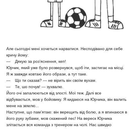
Але сьогодні мені хочеться нарватися. Несподівано для себе
кричу йому:
— Дякую за роз’яснення, кеп!
Юрчик, який уже було розвернувся, щоб іти, застигає на місці.
Я ж завжди ковтаю його образи, а тут таке.
— Що ти сказав? — не вірить він своїм вухам.
— Те, шо почув! — зухвалю.
Його очі запалюються від злості. Мої теж. Далі все
відбувається, мов у бойовику. Я кидаюся на Юрчика, він валить
мене на землю...
Наступне, що пам’ятаю: він верещить від болю, а я впинаюся в
його руку зубами, мов скажений пес! На вереск Юрчика
злітається вся команда з тренером на чолі. Нас швидко