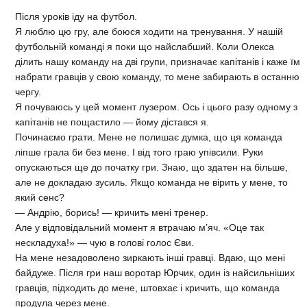
Після уроків іду на футбол.
Я люблю цю гру, але боюся ходити на тренування. У нашій
футбольній команді я поки що найслабший. Коли Олекса
ділить нашу команду на дві групи, призначає капітанів і каже їм
набрати гравців у свою команду, то мене забирають в останню
чергу.
Я почуваюсь у цей момент лузером. Ось і цього разу одному з
капітанів не пощастило — йому дістався я.
Починаємо грати. Мене не полишає думка, що ця команда
ліпше грала би без мене. І від того граю упівсили. Руки
опускаються ще до початку гри. Знаю, що здатен на більше,
але не докладаю зусиль. Якщо команда не вірить у мене, то
який сенс?
— Андрію, борись! — кричить мені тренер.
Але у відповідальний момент я втрачаю м’яч. «Оце так
нескладуха!» — чую в голові голос Єви.
На мене незадоволено зиркають інші гравці. Вдаю, що мені
байдуже. Після гри наш воротар Юрчик, один із найсильніших
гравців, підходить до мене, штовхає і кричить, що команда
продула через мене.