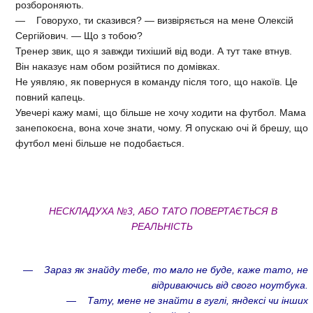
розбороняють.
— Говорухо, ти сказився? — визвіряється на мене Олексій
Сергійович. — Що з тобою?
Тренер звик, що я завжди тихіший від води. А тут таке втнув.
Він наказує нам обом розійтися по домівках.
Не уявляю, як повернуся в команду після того, що накоїв. Це
повний капець.
Увечері кажу мамі, що більше не хочу ходити на футбол. Мама
занепокоєна, вона хоче знати, чому. Я опускаю очі й брешу, що
футбол мені більше не подобається.
НЕСКЛАДУХА №3, АБО ТАТО ПОВЕРТАЄТЬСЯ В
РЕАЛЬНІСТЬ
— Зараз як знайду тебе, то мало не буде, каже тато, не
відриваючись від свого ноутбука.
— Тату, мене не знайти в гуглі, яндексі чи інших