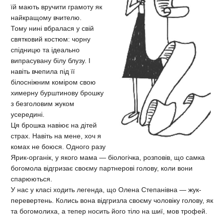
їй мають вручити грамоту як
найкращому вчителю.
Тому нині вбралася у свій
святковий костюм: чорну
спідницю та ідеально
випрасувану білу блузу. І
навіть вчепила під її
білосніжним коміром свою
химерну бурштинову брошку
з безголовим жуком
усередині.
Ця брошка навіює на дітей
страх. Навіть на мене, хоч я
комах не боюся. Одного разу
Ярик-органік, у якого мама — біологічка, розповів, що самка
богомола відгризає своєму партнерові голову, коли вони
спарюються.
У нас у класі ходить легенда, що Олена Степанівна — жук-
перевертень. Колись вона відгризла своєму чоловіку голову, як
та богомолиха, а тепер носить його тіло на шиї, мов трофей.