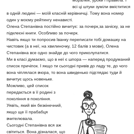
всі ці штуки зуміли вміститися
в одній людині — моїй класній керівничці. Тому вона номер
один у моєму рейтингу ненависті.
Олена Степанівна постійно вичитує: за почерк,за зачіску, за не
підклеєні книги. Особливо за почерк.
Навіть якщо ти попросив Іванку переписати тобі домашку на
чистовик (а в неї, на хвилиночку, 12 балів з мови), Олена
Степанівна все одно знайде до чого приколупатися.
Ми в класі думаємо, що в неї є шпора — наперед продуманий
список причіпок. І якщо ти сьогодні привів до ладу те, до чого
вона чіплялася вчора, то вона швиденько підглядає туди й
вичитує щось новеньке.
Можливо, цей список
передається в її родині з
покоління в покоління.
Уявіть, який він безкінечний,
якщо ще її прабабця
вчителювала.
Сьогодні Степанівна вся аж
світиться. Вона дізналася, що