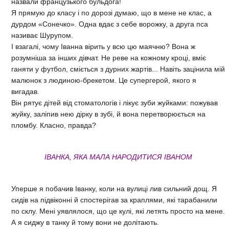
назвали французького бульдога!
Я прямую до класу і по дорозі думаю, що в мене не клас, а
дурдом «Сонечко». Одна вдає з себе ворожку, а друга пса
називає Шурупом.
І взагалі, чому Іванна вірить у всю цю маячню? Вона ж
розумніша за інших дівчат. Не реве на кожному кроці, вміє
ганяти у футбол, сміється з дурних жартів... Навіть зацінила мій
малюнок з людиною-брекетом. Це супергерой, якого я
вигадав.
Він рятує дітей від стоматологів і лікує зуби жуйками: пожував
жуйку, заліпив нею дірку в зубі, й вона перетворюється на
пломбу. Класно, правда?
ІВАНКА, ЯКА МАЛА НАРОДИТИСЯ ІВАНОМ
Уперше я побачив Іванку, коли на вулиці лив сильний дощ. Я
сидів на підвіконні й спостерігав за краплями, які тарабанили
по склу. Мені уявлялося, що це кулі, які летять просто на мене.
А я сиджу в танку й тому вони не долітають.