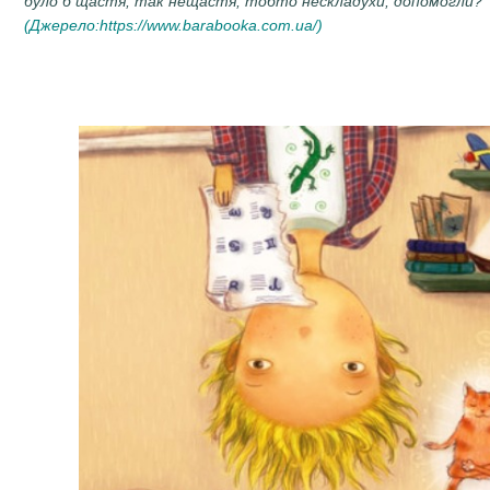
було б щастя, так нещастя, тобто нескладухи, допомогли?
(Джерело:
https://www.barabooka.com.ua/
)