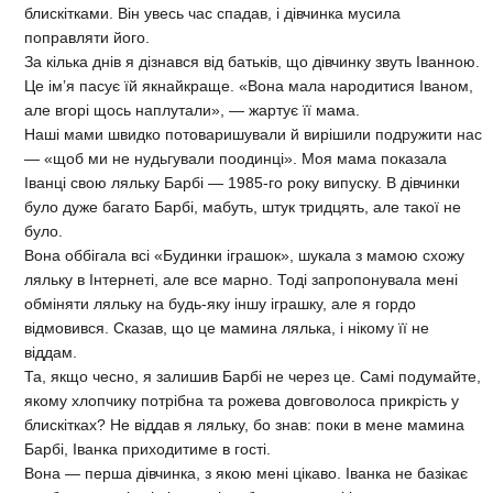
блискітками. Він увесь час спадав, і дівчинка мусила
поправляти його.
За кілька днів я дізнався від батьків, що дівчинку звуть Іванною.
Це ім’я пасує їй якнайкраще. «Вона мала народитися Іваном,
але вгорі щось наплутали», — жартує її мама.
Наші мами швидко потоваришували й вирішили подружити нас
— «щоб ми не нудьгували поодинці». Моя мама показала
Іванці свою ляльку Барбі — 1985-го року випуску. В дівчинки
було дуже багато Барбі, мабуть, штук тридцять, але такої не
було.
Вона оббігала всі «Будинки іграшок», шукала з мамою схожу
ляльку в Інтернеті, але все марно. Тоді запропонувала мені
обміняти ляльку на будь-яку іншу іграшку, але я гордо
відмовився. Сказав, що це мамина лялька, і нікому її не
віддам.
Та, якщо чесно, я залишив Барбі не через це. Самі подумайте,
якому хлопчику потрібна та рожева довговолоса прикрість у
блискітках? Не віддав я ляльку, бо знав: поки в мене мамина
Барбі, Іванка приходитиме в гості.
Вона — перша дівчинка, з якою мені цікаво. Іванка не базікає