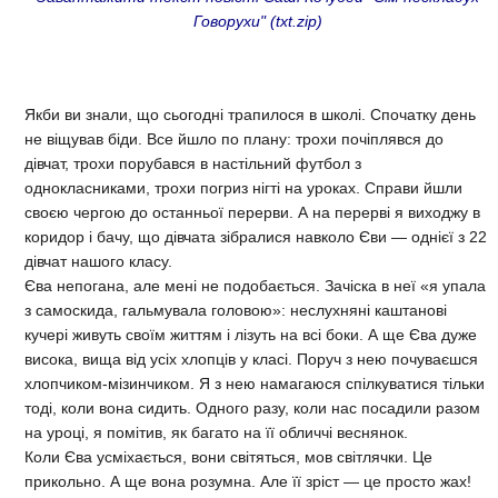
Говорухи" (txt.zip)
Якби ви знали, що сьогодні трапилося в школі. Спочатку день
не віщував біди. Все йшло по плану: трохи почіплявся до
дівчат, трохи порубався в настільний футбол з
однокласниками, трохи погриз нігті на уроках. Справи йшли
своєю чергою до останньої перерви. А на перерві я виходжу в
коридор і бачу, що дівчата зібралися навколо Єви — однієї з 22
дівчат нашого класу.
Єва непогана, але мені не подобається. Зачіска в неї «я упала
з самоскида, гальмувала головою»: неслухняні каштанові
кучері живуть своїм життям і лізуть на всі боки. А ще Єва дуже
висока, вища від усіх хлопців у класі. Поруч з нею почуваєшся
хлопчиком-мізинчиком. Я з нею намагаюся спілкуватися тільки
тоді, коли вона сидить. Одного разу, коли нас посадили разом
на уроці, я помітив, як багато на її обличчі веснянок.
Коли Єва усміхається, вони світяться, мов світлячки. Це
прикольно. А ще вона розумна. Але її зріст — це просто жах!