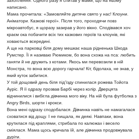
захоплення. Одного разу я спитав у мами, що на ньому
написано.
Мама прочитала: «Замовляйте дитяче свято у нас! Клоуни.
Аніматори. Казкові герої». Після того, проходячи повз
мікроавтобус, я щоразу зазирав у його вікно. Сподівався хоч
краєм ока побачити всіх тих казкових героїв та клоунів, які
ховаються всередині.
А ще на парковці біля дому мешкає наша рідненька Шкода
Румстер. Її я називаю Рюмиком, бо вона схожа на пса: любить
ганяти й не дружить з котами. Якось ми перевозили в ній
Монстра, то вона всю дорогу гарчала! Кіт, бідолаха, не знав, у
який куток забитися.
У той дощовий день біля під’їзду спинилася рожева Тойота
Ауріс. Я її одразу прозвав Барбі через колір. Дверцята
відчинилися і вибігла дівчинка мого віку. На ній була футболка з
Angry Birds, шорти і крокси.
Вона мені одразу сподобалася. Дівчинка навіть не намагалася
сховатися від дощу. І не пищала, як деякі. Навпаки, вона
крутилася під краплями, стрибала по калюжах і весело
сміялася. Мама щось кричала їй, але дівчинка продовжувала
дуріти.