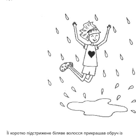
Її коротко підстрижене біляве волосся прикрашав обруч із