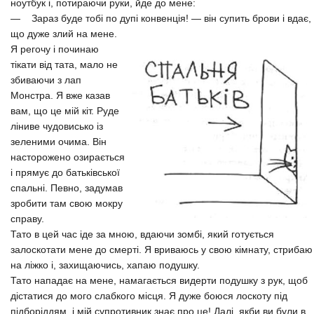
ноутбук і, потираючи руки, йде до мене:
— Зараз буде тобі по дупі конвенція! — він супить брови і вдає,
що дуже злий на мене.
Я регочу і починаю
тікати від тата, мало не
збиваючи з лап
Монстра. Я вже казав
вам, що це мій кіт. Руде
ліниве чудовисько із
зеленими очима. Він
насторожено озирається
і прямує до батьківської
спальні. Певно, задумав
зробити там свою мокру
справу.
Тато в цей час іде за мною, вдаючи зомбі, який готується
залоскотати мене до смерті. Я вриваюсь у свою кімнату, стрибаю
на ліжко і, захищаючись, хапаю подушку.
Тато нападає на мене, намагається видерти подушку з рук, щоб
дістатися до мого слабкого місця. Я дуже боюся лоскоту під
підборіддям, і мій супротивник знає про це! Далі, якби ви були в