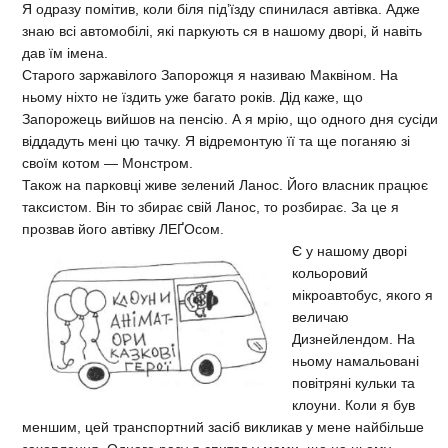
Я одразу помітив, коли біля під’їзду спинилася автівка. Адже
знаю всі автомобілі, які паркують ся в нашому дворі, й навіть
дав їм імена.
Старого заржавілого Запорожця я називаю Маквіном. На
ньому ніхто не їздить уже багато років. Дід каже, що
Запорожець вийшов на пенсію. А я мрію, що одного дня сусіди
віддадуть мені цю тачку. Я відремонтую її та ще поганяю зі
своїм котом — Монстром.
Також на парковці живе зелений Ланос. Його власник працює
таксистом. Він то збирає свій Ланос, то розбирає. За це я
прозвав його автівку ЛЕҐОсом.
Є у нашому дворі
кольоровий
мікроавтобус, якого я
величаю
Дизнейлендом. На
ньому намальовані
повітряні кульки та
клоуни. Коли я був
меншим, цей транспортний засіб викликав у мене найбільше