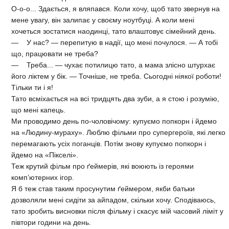
О-о-о... Здається, я вляпався. Коли хочу, щоб тато звернув на
мене увагу, він залипає у своєму ноутбуці. А коли мені
хочеться зостатися наодинці, тато влаштовує сімейний день.
— У нас? — перепитую в надії, що мені почулося. — А тобі
що, працювати не треба?
— Треба... — чухає потилицю тато, а мама злісно штурхає
його ліктем у бік. — Точніше, не треба. Сьогодні ніякої роботи!
Тільки ти і я!
Тато всміхається на всі тридцять два зуби, а я стою і розумію,
що мені капець.
Ми проводимо день по-чоловічому: купуємо попкорн і йдемо
на «Людину-мураху». Люблю фільми про супергероїв, які легко
перемагають усіх поганців. Потім знову купуємо попкорн і
йдемо на «Пікселі».
Теж крутий фільм про ґеймерів, які воюють із героями
комп’ютерних ігор.
Я б теж став таким просунутим ґеймером, якби батьки
дозволяли мені сидіти за айпадом, скільки хочу. Сподіваюсь,
тато зробить висновки після фільму і скасує мій часовий ліміт у
півтори години на день.