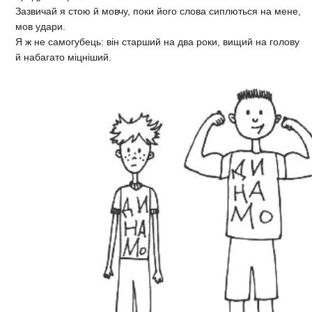
Зазвичай я стою й мовчу, поки його слова сиплються на мене,
мов удари.
Я ж не самогубець: він старший на два роки, вищий на голову
й набагато міцніший.