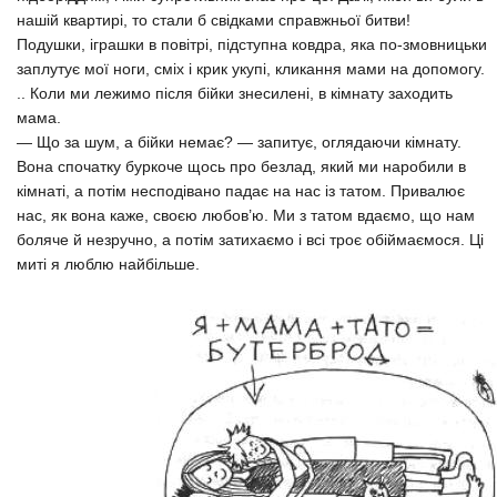
нашій квартирі, то стали б свідками справжньої битви!
Подушки, іграшки в повітрі, підступна ковдра, яка по-змовницьки
заплутує мої ноги, сміх і крик укупі, кликання мами на допомогу.
.. Коли ми лежимо після бійки знесилені, в кімнату заходить
мама.
— Що за шум, а бійки немає? — запитує, оглядаючи кімнату.
Вона спочатку буркоче щось про безлад, який ми наробили в
кімнаті, а потім несподівано падає на нас із татом. Привалює
нас, як вона каже, своєю любов’ю. Ми з татом вдаємо, що нам
боляче й незручно, а потім затихаємо і всі троє обіймаємося. Ці
миті я люблю найбільше.