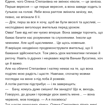
Єдине, чого Олена Степанівна не змінює ніколи, — це зачіска.
Перше вересня — це перше вересня, а вона завжди ходить із
ґулькою на голові. Якби вона раптом змінила зачіску, ми,
певно, не впізнали б її.
— Діти, перш за все я хочу, щоб ви були веселі та щасливі, —
несподівано виголошує вчителька перед уроком.
Овва! Таке від неї ми чуємо вперше. Вона завжди торочить, що
бажає бачити нас розумними та слухняними. Інколи ще
чемними. Але щоб щасливими... Це щось новеньке.
Я вирішую неодмінно продемонструвати вчительці, що її
бажання здійснюються. Тож увесь урок математики гигикаю й
регочу. Навіть із дурних і нецікавих жартів Ваньки Вусатика, хоч
це й важко.
Але на обличчі Степанівни і натяку немає на те, що вона
поділяє мою радість і щастя. Навпаки, спочатку мовчки
поглядає на мене з-під лоба й рожевіє.
А потім раптом підстрибує — і як заверещить:
— Бачу, комусь дуже смішно! Аж занадто! Що ж, виходь,
Говорухо, до дошки і проведи урок замість мене... — вона
червоніє, мов помідор. — А я посміюсь!
Тут щастю приходить кінець. Олена Степанівна ліпить мені,