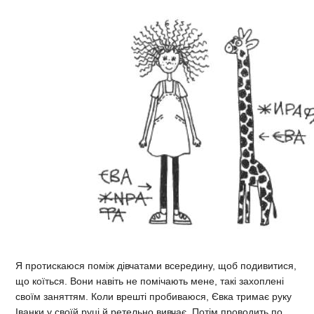
Я протискаюся поміж дівчатами всередину, щоб подивитися,
що коїться. Вони навіть не помічають мене, такі захоплені
своїм заняттям. Коли врешті пробиваюся, Євка тримає руку
Іванки у своїй руці й ретельно вивчає. Потім проводить по