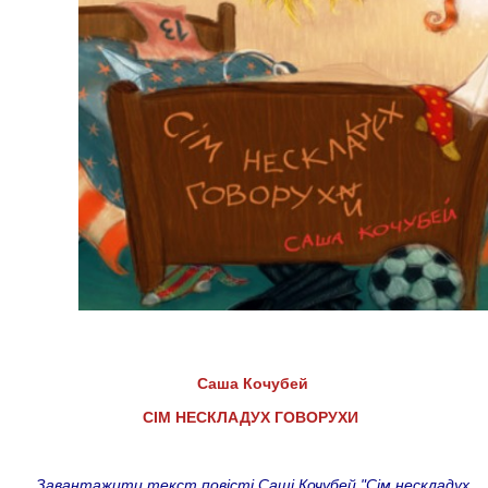
Саша Кочубей
СІМ НЕСКЛАДУХ ГОВОРУХИ
Завантажити текст повісті Саші Кочубей "Сім нескладух