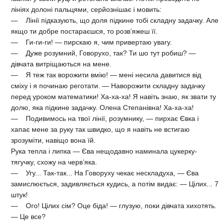
лініях долоні пальцями, серйознішає і мовить:
— Лінії підказують, що доля підкине тобі складну задачку. Але
якщо ти добре постараєшся, то розв’яжеш її.
— Ги-ги-ги! — пирскаю я, чим привертаю увагу.
— Дуже розумний, Говорухо, так? Ти шо тут робиш? —
дівчата витріщаються на мене.
— Я теж так ворожити вмію! — мені несила давитися від
сміху і я починаю реготати. — Наворожити складну задачку
перед уроком математики! Ха-ха-ха! Я навіть знаю, як звати ту
долю, яка підкине задачку. Олена Степанівна! Ха-ха-ха!
— Подивимось на твої лінії, розумнику, — пирхає Євка і
хапає мене за руку так швидко, що я навіть не встигаю
зрозуміти, навіщо вона їй.
Рука тепла і липка — Єва нещодавно наминала цукерку-
тягучку, схожу на черв’яка.
— Угу... Так-так... На Говоруху чекає нескладуха, — Єва
замислюється, задивляється кудись, а потім видає: — Цілих... 7
штук!
— Ого! Цілих сім? Оце біда! — глузую, поки дівчата хихотять.
— Це все?