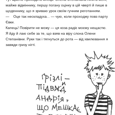
майже відміннику, першу погану оцінку в цій чверті й пише в
щоденнику, що я зриваю урок своїм гучним реготанням.
— Оце так нескладуха... — чую, коли проходжу повз парту
Євки.
Капець! Повірити не можу — ця коза радіє моєму нещастю.
Я йду й лаю себе за те, що взяв на віру слона Олени
Степанівни. Руки так і тягнуться до рота — від хвилювання я
завжди гризу нігті.