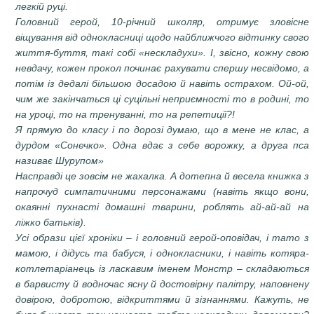
легкій руці.
Головний герой, 10-річний школяр, отримує зловісне
віщування від однокласниці щодо найближчого відтинку свого
життя-буття, такі собі «нескладухи». І, звісно, кожну свою
невдачу, кожен прокол починає рахувати спершу несвідомо, а
потім із дедалі більшою досадою й навіть острахом. Ой-ой,
чим же закінчаться ці суцільні неприємності то в родині, то
на уроці, то на тренуванні, то на репетиції?!
Я прямую до класу і по дорозі думаю, що в мене не клас, а
дурдом «Сонечко». Одна вдає з себе ворожку, а друга пса
називає Шурупом»
Насправді це зовсім не жахалка. А дотепна й весела книжка з
напрочуд симпатичними персонажами (навіть якщо вони,
окаянні пухнасті домашні тварини, роблять ай-ай-ай на
ліжко батьків).
Усі образи цієї хроніки – і головний герой-оповідач, і тато з
мамою, і дідусь та бабуся, і однокласники, і навіть котяра-
котлетаріанець із ласкавим іменем Монстр – складаються
в барвисту й водночас ясну й достовірну палітру, наповнену
довірою, добротою, відкриттями й зізнаннями. Кажуть, не