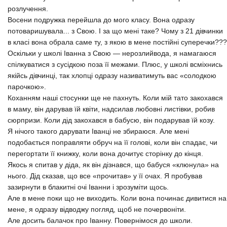
розлучення.
Восени подружка перейшла до мого класу. Вона одразу
потоваришувала... з Свою. І за що мені таке? Чому з 21 дівчинки
в класі вона обрала саме ту, з якою в мене постійні суперечки???
Оскільки у школі Іванна з Свою — нерозлийвода, я намагаюся
спілкуватися з сусідкою поза її межами. Плюс, у школі всміхнись
якійсь дівчинці, так хлопці одразу називатимуть вас «солодкою
парочкою».
Коханням наші стосунки ще не пахнуть. Коли мій тато закохався
в маму, він дарував їй квіти, надсилав любовні листівки, робив
сюрпризи. Коли дід закохався в бабусю, він подарував їй козу.
Я нічого такого дарувати Іванці не збираюся. Але мені
подобається поправляти обруч на її голові, коли він спадає, чи
перегортати її книжку, коли вона дочитує сторінку до кінця.
Якось я спитав у діда, як він дізнався, що бабуся «клюнула» на
нього. Дід сказав, що все «прочитав» у її очах. Я пробував
зазирнути в блакитні очі Іванни і зрозуміти щось.
Але в мене поки що не виходить. Коли вона починає дивитися на
мене, я одразу відводжу погляд, щоб не почервоніти.
Але досить балачок про Іванну. Повернімося до школи.