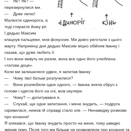
— Як? Як? —
перезирнулися ми.
— Дуже легко!
Малюєте єдинорога, а
тоді стираєте йому ріг.
І дядько Максим
клацнув пальцями, мов фокусник. Ми довго реготали з цього
жарту. Наприкінці дня дядько Максим міцно обійняв Іванку і
сказав, що дуже любить її.
І хоч вони живуть не разом, вона все одно його улюблена
«татова доця».
Коли ми залишилися удвох, я запитав Іванку:
— Чому твої батьки розлучилися?
— Вони розлюбили одне одного, — Іванка зняла обруч з
голови і одягла його на очі, мов окуляри.
— Чому? — допитувався я.
— Слухай, ще одне запитання, і мене знудить, — подруга
скривилася, немов їй справді стало зле. — Ненавиджу розмови
про кохання!
Я злякався, що Іванку знудить просто на мене, тому швидко
змінив тему. Після того ми більше не розмовляли про кохання та