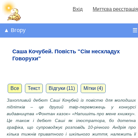
Вхід
Миттєва реєстрація
▲ Вгору
☰
Саша Кочубей. Повість "Сім нескладух
Говорухи"
Все
Текст
Відгуки (11)
Мітки (4)
Захопливий дебют Саші Кочубей із повістю для молодших
підлітків – це другий твір-переможець у конкурсі
видавництва «Фонтан казок» «Напишіть про мене книжку».
Це також і дебют Саші як ілюстратора, бо дотепна
графіка, що супроводжує розповідь 10-річного Андрія про
кілька тижнів приватного і шкільного життя, належить її