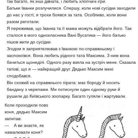
так багато, як інші дівчата, і любить хлопчачі ігри.
Батьки Іванки розлучилися. Спершу, коли нові сусідки заходили
до нас у гості, я трохи боявся за тата. Особливо, коли вони
разом реготали.
Я переживав, що Іванка та її мама можуть відібрати його. Так
сталося в мого однокласника Вані Вусатика — його батько
пішов жити до сусідки.
Згодом я заприятелював з Іванкою по-справжньому і
заспокоївся. Вона любить рідного тата Максима. З ним вона
бачиться щонеділі. Одного разу взяла на зустріч мене. Сказала
татові, що я — найкращий друг. Дядько Максим мені
сподобався.
Він схожий на справжнього пірата: має бороду й носить
бандану з черепами. Ми потиснули один одному руки й
рушили до Київського зоопарку. Багато гуляли і жартували.
Коли проходили повз
коня, дядько Максим
запитав:
— А ви знаєте, як
намалювати коня?