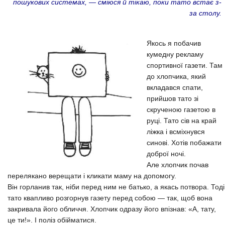
пошукових системах, — сміюся й тікаю, поки тато встає з-
за столу.
Якось я побачив
кумедну рекламу
спортивної газети. Там
до хлопчика, який
вкладався спати,
прийшов тато зі
скрученою газетою в
руці. Тато сів на край
ліжка і всміхнувся
синові. Хотів побажати
доброї ночі.
Але хлопчик почав
перелякано верещати і кликати маму на допомогу.
Він горланив так, ніби перед ним не батько, а якась потвора. Тоді
тато квапливо розгорнув газету перед собою — так, щоб вона
закривала його обличчя. Хлопчик одразу його впізнав: «А, тату,
це ти!». І поліз обійматися.