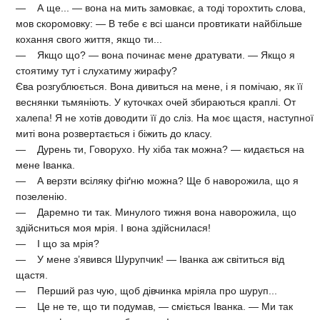
— А ще... — вона на мить замовкає, а тоді торохтить слова,
мов скоромовку: — В тебе є всі шанси провтикати найбільше
кохання свого життя, якщо ти...
— Якщо що? — вона починає мене дратувати. — Якщо я
стоятиму тут і слухатиму жирафу?
Єва розгублюється. Вона дивиться на мене, і я помічаю, як її
веснянки тьмяніють. У куточках очей збираються краплі. От
халепа! Я не хотів доводити її до сліз. На моє щастя, наступної
миті вона розвертається і біжить до класу.
— Дурень ти, Говорухо. Ну хіба так можна? — кидається на
мене Іванка.
— А верзти всіляку фіґню можна? Ще б наворожила, що я
позеленію.
— Даремно ти так. Минулого тижня вона наворожила, що
здійсниться моя мрія. І вона здійснилася!
— І що за мрія?
— У мене з’явився Шурупчик! — Іванка аж світиться від
щастя.
— Перший раз чую, щоб дівчинка мріяла про шуруп...
— Це не те, що ти подумав, — сміється Іванка. — Ми так