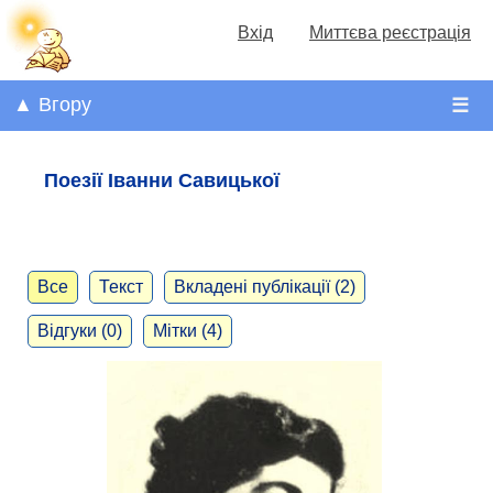
Вхід
Миттєва реєстрація
▲ Вгору
☰
Поезії Іванни Савицької
Все
Текст
Вкладені публікації (2)
Відгуки (0)
Мітки (4)