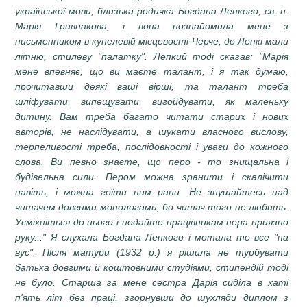
української мови, близька родичка Богдана Лепкого, св. п.
Марія Гривнакова, і вона познайомила мене з
письменником в купелевій місцевості Черче, де Лепкі мали
літню, стилеву "палатку". Лепкий тоді сказав: "Марія
мене впевняє, що ви маєте талант, і я так думаю,
прочитавши деякі ваші вірші, та талант треба
шліфувати, випещувати, вигойдувати, як маленьку
дитину. Вам треба багато читати старих і нових
авторів, не наслідувати, а шукати власного вислову,
терпеливості треба, послідовності і уваги до кожного
слова. Ви певно знаєте, що перо - то знищальна і
будівельна сили. Пером можна зранити і скалічити
навіть, і можна гоїти ним рани. Не знущайтесь над
читачем довгими монологами, бо читач того не любить.
Усміхніться до нього і подайте працівникам пера приязно
руку..." Я слухала Богдана Лепкого і мотала те все "на
вус". Після матури (1932 р.) я рішила не турбувати
батька довгими й коштовними студіями, стипендій тоді
не було. Старша за мене сестра Дарія сиділа в хаті
п'ять літ без праці, згорнувши до шухляди диплом з