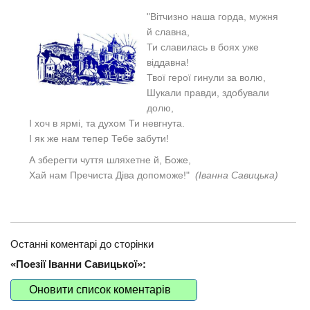
"
Вітчизно наша горда, мужня
й славна,
Ти славилась в боях уже
віддавна!
Твої герої гинули за волю,
Шукали правди, здобували
долю,
І хоч в ярмі, та духом Ти невгнута.
І як же нам тепер Тебе забути!
А зберегти чуття шляхетне й, Боже,
Хай нам Пречиста Діва допоможе!"
(Іванна Савицька)
Останні коментарі до сторінки
«Поезії Іванни Савицької»:
Оновити список коментарів