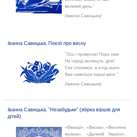
великий день."
(
Іванна Савицька)
Іванна Савицька. Поезії про весну
"
Ось і провесна! Пора нам
На город заглянуть, діти!
Сніг стопився, а з-під нього
Вже сміються перші квіти."
(Іванна Савицька)
Іванна Савицька. "Незабудьки" (збірка віршів для
дітей)
«Вакації», «Весна», «Весняна
музика», «Далекій Україні»,