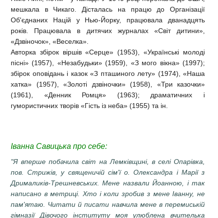
мешкала в Чикаго. Дісталась на працю до Організації
Об'єднаних Націй у Нью-Йорку, працювала дванадцять
років. Працювала в дитячих журналах «Світ дитини»,
«Дзвіночок», «Веселка».
Авторка збірок віршів «Серце» (1953), «Українські молоді
пісні» (1957), «Незабудьки» (1959), «З мого вікна» (1997);
збірок оповідань і казок «З пташиного лету» (1974), «Наша
хатка» (1957), «Золоті дзвіночки» (1958), «Три казочки»
(1961), «Денник Ромця» (1963); драматичних і
гумористичних творів «Гість із неба» (1955) та ін.
Іванна Савицька про себе:
"Я вперше побачила світ на Лемківщині, в селі Опарівка,
пов. Стрижів, у священичій сім'ї о. Олександра і Марії з
Дрималиків-Трешневських. Мене назвали Йоанною, і так
написано в метриці. Хто і коли зробив з мене Іванну, не
пам'ятаю. Читати й писати навчила мене в перемиській
гімназії Дівочого інституту моя улюблена вчителька