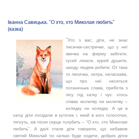
Іванна Савицька. "О хто, хто Миколая любить"
(казка)
"
Хто з вас, діти, не знає
лисички-сестрички, що у неї
звичка на ферму забігати,
гусей лякати, курей душити,
шкоду людям робити.
От така
то лисичка, хитра, неласкава,
що про неї несеться
поганенька слава, прибігла з
лісу під хатку і чує: хтось
співає молитву не молитву –
колядку не колядку.
А це в
хатці діти посідали в куточок і, який в кого голосочок,
тягнуть, аж пісня серце голубить – “О хто, хто Миколая
любить”.
А далі стали діти говорити, що небавом
святий Миколай по хатках буде ходити, добрих діток