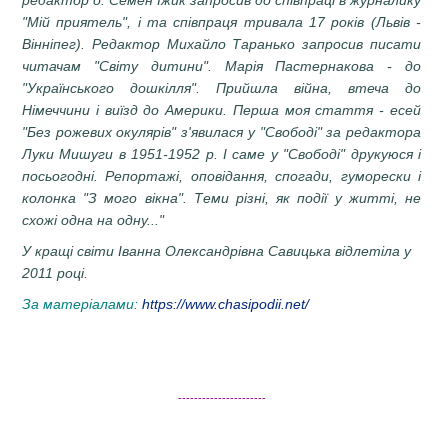
"Мій приятель", і та співпраця тривала 17 років (Львів -
Вінніпег). Редактор Михайло Таранько запросив писати
читачам "Світу дитини". Марія Пастернакова - до
"Українського дошкілля". Прийшла війна, втеча до
Німеччини і виїзд до Америки. Перша моя стаття - есей
"Без рожевих окулярів" з'явилася у "Свободі" за редактора
Луки Мишуги в 1951-1952 р. І саме у "Свободі" друкуюся і
посьогодні. Репортажі, оповідання, спогади, гуморески і
колонка "З мого вікна". Теми різні, як події у житті, не
схожі одна на одну..."
У кращі світи Іванна Олександрівна Савицька відлетіла у
2011 році.
За матеріалами:
https://www.chasipodii.net/
----------------------