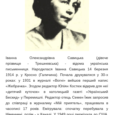
Іванна Олександрівна
Савицька
(дівоче
прізвище - Трешневська) - відома українська
письменниця. Народилася Іванна Савицька 14 березня
1914 р. у Кросно (Галичина). Почала друкуватися у 30-х
роках: у 1931 в журналі «Вогні» вийшов перший напис
«Жебрачка». Згодом редактор Юліян Костюк відкрив для неї
«дитячий куточок» в католицькій газеті «Український
Бескид» у Перемишлі. Редактор отець Семен Їжик запросив
до співпраці в журналику «Мій приятель», працювала в
часописі 17 років. Емігрувала: спочатку перебувала у
Німеччині, потім - у Канаді. У 1949 році переїхала до США,