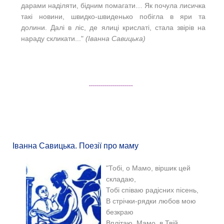
дарами наділяти, бідним помагати…
Як почула лисичка
такі новини, швидко-швиденько побігла в яри та
долини. Далі в ліс, де ялиці крислаті, стала звірів на
нараду скликати..."
(
Іванна Савицька)
----------------------
Іванна Савицька. Поезії про маму
"Тобі, о Мамо, віршик цей
складаю,
Тобі співаю радісних пісень,
В стрічки-рядки любов мою
безкраю
Вплітаю, Мамо, в Твій