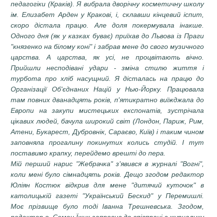
педагогіки (Краків). Я вибрала дворічну косметичну школу
ім. Елизабет Арден у Кракові, і, склавши кінцевий іспит,
скоро дістала працю. Але доля покермувала інакше.
Одного дня (як у казках буває) приїхав до Львова із Праги
"князенко на білому коні" і забрав мене до свого музичного
царства. А царства, як усі, не процвітають вічно.
Прийшли несподівані удари - зміна стилю життя і
турбота про хліб насущний. Я дісталась на працю до
Організації Об'єднаних Націй у Нью-Йорку. Працювала
там повних дванадцять років, п'ятикратно виїжджала до
Европи на закупи мистецьких експонатів, зустрічала
цікавих людей, бачула широкий світ (Лондон, Париж, Рим,
Атени, Букарест, Дубровнік, Сараєво, Київ) і таким чином
заповняла прогалину покинутих колись студій. І тут
поставимо крапку, перейдемо врешті до пера.
Мій перший нарис "Жебрачка" з'явився в журналі "Вогні",
коли мені було сімнадцять років. Дещо згодом редактор
Юліян Костюк відкрив для мене "дитячий куточок" в
католицькій газеті "Український Бескид" у Перемишлі.
Моє прізвище було тоді Іванна Трешневська. Згодом,
редактор о. Семен Їжик запросив до співпраці в журналику