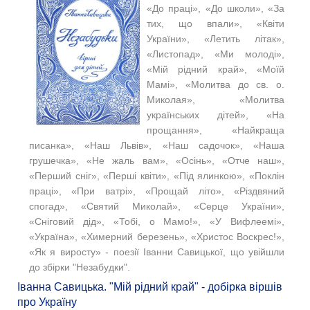
«До праці», «До школи», «За
тих, що впали», «Квіти
України», «Летить літак»,
«Листопад», «Ми молоді»,
«Мій рідний край», «Моїй
Мамі», «Молитва до св. о.
Миколая», «Молитва
українських дітей», «На
прощання», «Найкраща
писанка», «Наш Львів», «Наш садочок», «Наша
грушечка», «Не жаль вам», «Осінь», «Отче наш»,
«Перший сніг», «Перші квіти», «Під ялинкою», «Поклін
праці», «При ватрі», «Прощай літо», «Різдвяний
спогад», «Святий Миколай», «Серце України»,
«Сніговий дід», «Тобі, о Мамо!», «У Вифлеемі»,
«Україна», «Химерний березень», «Христос Воскрес!»,
«Як я виросту» - поезії Іванни Савицької, що увійшли
до збірки "Незабудки".
Іванна Савицька. "Мій рідний край" - добірка віршів
про Україну