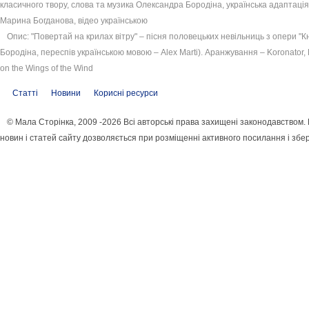
класичного твору, слова та музика Олександра Бородіна, українська адаптація 
Марина Богданова, відео українською
Опис: "Повертай на крилах вітру" – пісня половецьких невільниць з опери "К
Бородіна, переспів українською мовою – Alex Marti). Аранжування – Koronator,
on the Wings of the Wind
Статті
Новини
Корисні ресурси
© Мала Сторінка, 2009 -2026 Всі авторські права захищені законодавством
новин і статей сайту дозволяється при розміщенні активного посилання і збе