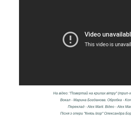
На відео: "Повертай на крилах вітру" (трип-х
Вокал - Марина Богданова. Обробка - Koro
Переклад - Аlex Marti. Відео - Alex Mart
Пісня з опери "Князь Ігор" Олександра Бо