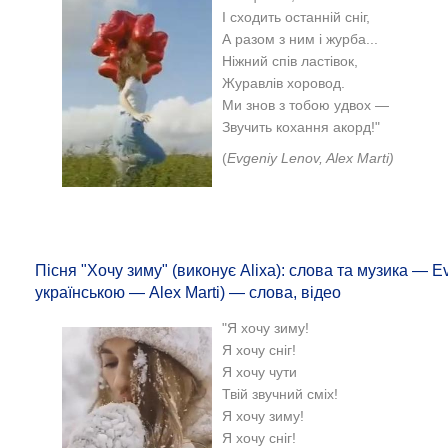
І сходить останній сніг,
А разом з ним і журба...
Ніжний спів ластівок,
Журавлів хоровод.
Ми знов з тобою удвох —
Звучить кохання акорд!"
(
Evgeniy Lenov, Alex Marti)
Пісня "Хочу зиму" (виконує Alixa): слова та музика — E
українською — Аlex Marti) — слова, відео
"Я хочу зиму!
Я хочу сніг!
Я хочу чути
Твій звучний сміх!
Я хочу зиму!
Я хочу сніг!