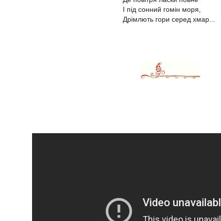
І під сонний гомін моря,
Дрімлють гори серед хмар...