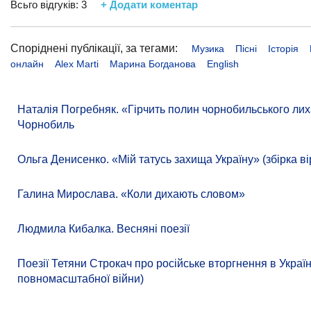
Всьго відгуків:
3
+ Додати коментар
Споріднені публікації, за тегами:
Музика
Пісні
Історія
онлайн
Аlex Marti
Марина Богданова
English
Наталія Погребняк. «Гірчить полин чорнобильського лиха
Чорнобиль
Ольга Денисенко. «Мій татусь захища Україну» (збірка ві
Галина Мирослава. «Коли дихають словом»
Людмила Кибалка. Весняні поезії
Поезії Тетяни Строкач про російське вторгнення в Україн
повномасштабної війни)