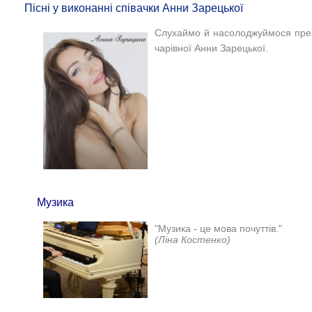
Пісні у виконанні співачки Анни Зарецької
Слухаймо й насолоджуймося прек
чарівної Анни Зарецької.
Музика
"Музика - це мова почуттів."
(Ліна Костенко)