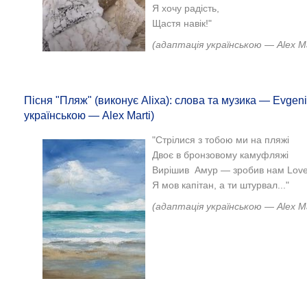
Я хочу радість,
Щастя навік!"
(адаптація українською — Alex Ma
Пісня "Пляж" (виконує Alixa): слова та музика — Evgen
українською — Аlex Marti)
"Стрілися з тобою ми на пляжі
Двоє в бронзовому камуфляжі
Вирішив Амур — зробив нам Lov
Я мов капітан, а ти штурвал..."
(адаптація українською — Аlex Ma