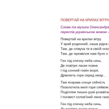
ПОВЕРТАЙ НА КРИЛАХ ВІТР
Слова та музика Олександра
переспів українською мовою –
Повертай на крилах вітру
У край родинний, наша рідна 
Там, де співуча ти в своїй осел
Там, де призвілля нам було з 
Ген під спечну неба синь,
Де повітря ласки повне
І під сонний гомін моря,
Дрімлють гори серед хмар...
Там яскрава сонця сяйність
Позолотила милі гори сяйвом
Поділлям пишно ружі розквіт
І посвист солов'їний лине гаєм
Ген під спечну неба синь,
Де повітря ласки повне