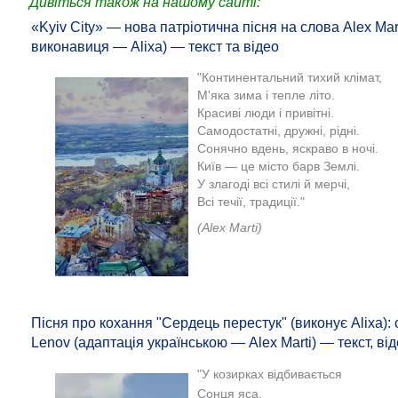
Дивіться також на нашому сайті:
«Kyiv City» — нова патріотична пісня на слова Alex Mar
виконавиця — Alixa) — текст та відео
"Континентальний тихий клімат,
М'яка зима і тепле літо.
Красиві люди і привітні.
Самодостатні, дружні, рідні.
Сонячно вдень, яскраво в ночі.
Київ — це місто барв Землі.
У злагоді всі стилі й мерчі,
Всі течії, традиції."
(Alex Marti)
Пісня про кохання "Сердець перестук" (виконує Alixa):
Lenov (адаптація українською — Аlex Marti) — текст, ві
"
У козирках відбивається
Сонця яса,