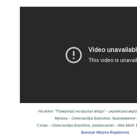
На відео: "Повертай на крилах вітру" – українська верс
Музика – Олександра Бородіна. Аранжування –
Слова – Олександра Бородіна, українською – Alex Marti.
Виконує Maryna Bogdanova.