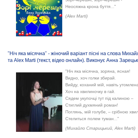
Неосяжна крона буття..."
(Alex Marti)
"Ніч яка місячна" - жіночий варіант пісні на слова Миха
та Alex Marti (текст, відео онлайн). Виконує Анна Зарець
"Ніч яка місячна, зоряна, ясная!
Видно, хоч голки збирай.
Вийду, коханий мій, навіть утомлен
Хоч на хвилиночку в гай.
Сядем укупочці тут під калиною –
Стиглий духмяний роман!
Поглянь, мій голубе, – срібною хв
Стелиться полем туман..."
(Михайло Старицький, Alex Marti)