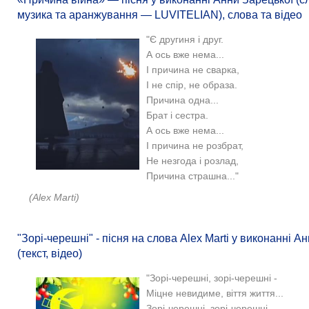
музика та аранжування — LUVITELIAN), слова та відео
"Є другиня і друг.
А ось вже нема...
І причина не сварка,
І не спір, не образа.
Причина одна...
Брат і сестра.
А ось вже нема...
І причина не розбрат,
Не незгода і розлад,
Причина страшна..."
(Alex Marti)
"Зорі-черешні" - пісня на слова Alex Marti у виконанні А
(текст, відео)
"Зорі-черешні, зорі-черешні -
Міцне невидиме, віття життя...
Зорі-черешні, зорі-черешні -