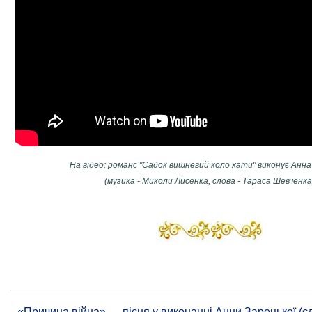
На відео: романс "Садок вишневий коло хати" виконує Анн
(музика - Миколи Лисенка, слова - Тараса Шевченка
«Причина війна» — пісня у виконанні Анни Зарецької (сл