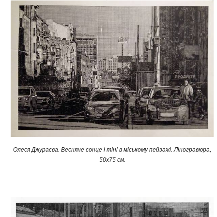
Олеся Джураєва. Весняне сонце і тіні в міському пейзажі. Ліногравюра,
50х75 см.​