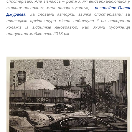
спостерігаю. Але зізнаюсь – ритми, які віддзеркалюються у
скляних поверхнях, мене заворожують», –
розповідає Олеся
Джураєва.
За словами авторки, звичка спостерігати за
еволюцією архітектури міста надихнула її на створення
колажів із відбитків ліногравюр, над якими художниця
працювала майже весь 2018 рік.