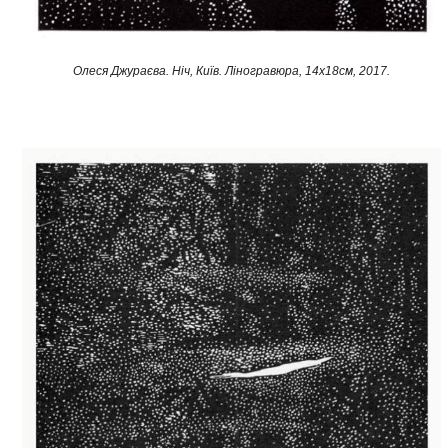
Олеся Джураєва. Ніч, Київ. Ліногравюра, 14х18см, 2017.​