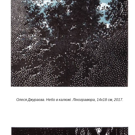
Олеся Джураєва. Небо в калюжі. Ліногравюра, 14х18 см, 2017.​​