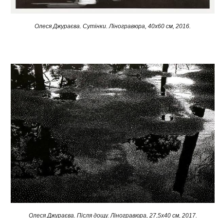
Олеся Джураєва. Сутінки. Ліногравюра, 40х60 см, 2016.​
Олеся Джураєва. Після дощу. Ліногравюра, 27,5x40 см, 2017.​