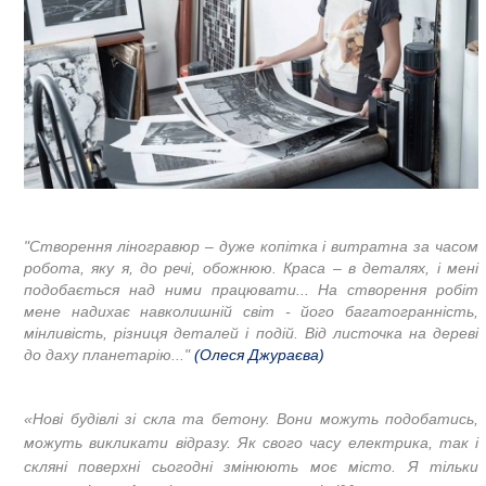
"Створення ліногравюр – дуже копітка і витратна за часом
робота, яку я, до речі, обожнюю. Краса – в деталях, і мені
подобається над ними працювати... На створення робіт
мене надихає навколишній світ - його багатогранність,
мінливість, різниця деталей і подій. Від листочка на дереві
до даху планетарію..."
(Олеся Джураєва)
«Нові будівлі зі скла та бетону. Вони можуть подобатись,
можуть викликати відразу. Як свого часу електрика, так і
скляні поверхні сьогодні змінюють моє місто. Я тільки