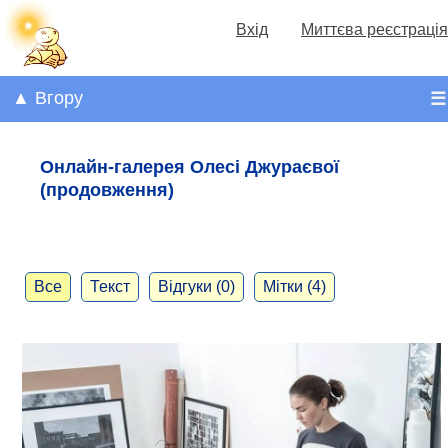
Вхід
Миттєва реєстрація
▲ Вгору
☰
Онлайн-галерея Олесі Джураєвої
(продовження)
Все
Текст
Відгуки (0)
Мітки (4)