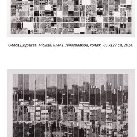
Олеся Джураєва. Міський шум 1. Ліногравюра, колаж
, 86 х127 см,
2014.​