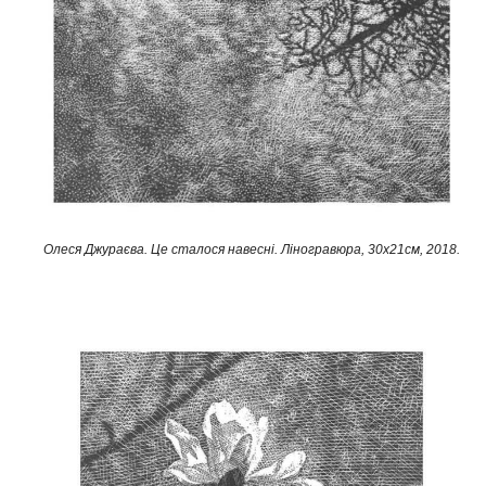
Олеся Джураєва. Це сталося навесні. Ліногравюра, 30х21см, 2018.​