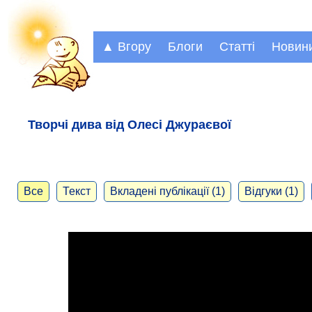
▲ Вгору
Блоги
Статті
Новин
Творчі дива від Олесі Джураєвої
Все
Текст
Вкладені публікації (1)
Відгуки (1)