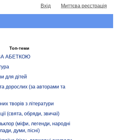
Вхід
Миттєва реєстрація
Топ-теми
 ЗА АБЕТКОЮ
тура
ри для дітей
 та дорослих (за авторами та
их творів з літератури
ції (свята, обряди, звичаї)
ьклор (міфи, легенди, народні
лади, думи, пісні)