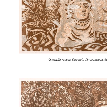
Олеся Джураєва. Про неї... Ліногравюра, дв