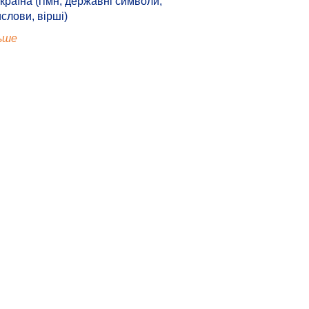
країна (гімн, державні символи,
ислови, вірші)
ьше