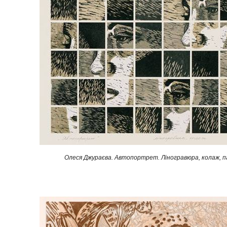
Олеся Джураєва. Автопортрет. Ліногравюра, колаж, па