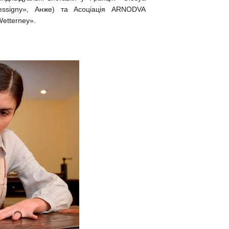
Bressigny», Анже) та Асоціація ARNODVA
Wetterney».