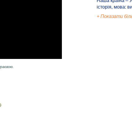
Наша країна – У
історія, мова: в
+ Показати біл
ураєвою.