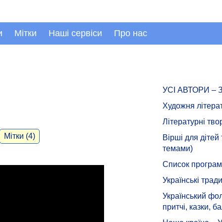
и
Мітки
Наші сервіси
Про нас
УСІ АВТОРИ –
Художня літера
Літературні тво
Мітки (4)
Вірші для дітей
темами)
Список програмн
Українські тради
Український фол
притчі, казки, ба