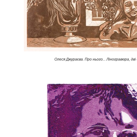
Олеся Джураєва. Про нього... Ліногравюра, дві