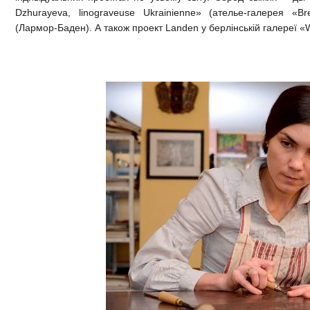
Dzhurayeva, linograveuse Ukrainienne» (ателье-галерея «
(Лармор-Баден). А також проект Landen у берлінській галереї «