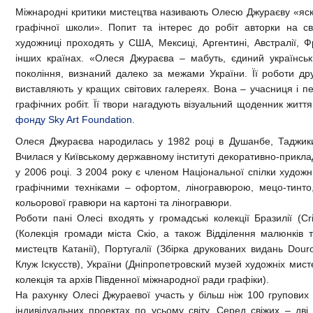
Міжнародні критики мистецтва називають Олесю Джураєву «яск
графічної школи». Попит та інтерес до робіт авторки на сві
художниці проходять у США, Мексиці, Аргентині, Австралії, Фран
інших країнах. «Олеся Джураєва – мабуть, єдиний українськ
покоління, визнаний далеко за межами України. Її роботи др
виставляють у кращих світових галереях. Вона – учасниця і п
графічних робіт. Її твори нагадують візуальний щоденник житт
фонду Sky Art Foundation.
Олеся Джураєва народилась у 1982 році в Душанбе, Таджики
Вчилася у Київському державному інституті декоративно-приклад
у 2006 році. З 2004 року є членом Національної спілки худож
графічними техніками – офортом, ліногравюрою, мецо-тинто,
кольорової гравюри на картоні та ліногравюри.
Роботи пані Олесі входять у громадські колекції Бразилії (Cris
(Колекція громади міста Скіо, а також Відділення малюнків 
мистецтв Катанії), Португалії (Збірка друкованих видань Douro
Клуж Іскусств), України (Дніпропетровский музей художніх ми
колекція та архів Південної міжнародної ради графіки).
На рахунку Олесі Джураевої участь у більш ніж 100 групових 
індивідуальних проектах по усьому світу. Серед свіжих – дві 