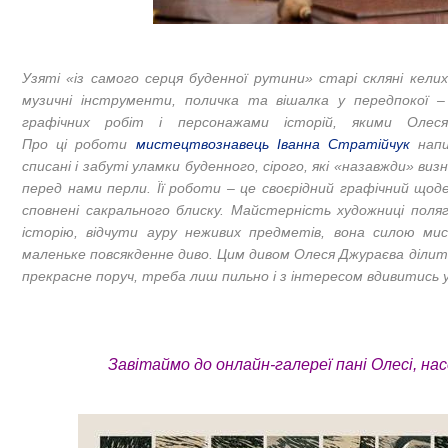
Узяті «із самого серця буденної рутини» старі скляні келих
музичні інструменти, поличка та вішалка у передпокої –
графічних робіт і персонажами історій, якими Олеся
Про ці роботи
мистецтвознавець Іванна Стратійчук
напи
списані і забуті уламки буденного, сірого, які «назавжди» визн
перед нами перли. Її роботи – це своєрідний графічний щод
сповнені сакрального блиску. Майстерність художниці пол
історію, відчути ауру неживих предметів, вона силою м
маленьке повсякденне диво. Цим дивом Олеся Джураєва ділить
прекрасне поруч, треба лиш пильно і з інтересом вдивитись 
Завітаймо до онлайн-галереї пані Олесі, на