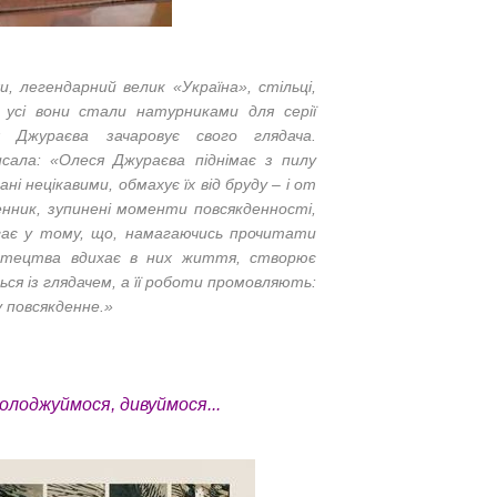
и, легендарний велик «Україна», стільці,
 усі вони стали натурниками для серії
 Джураєва зачаровує свого глядача.
сала:
«Олеся Джураєва піднімає з пилу
ані нецікавими, обмахує їх від бруду – і от
енник, зупинені моменти повсякденності,
ягає у тому, що, намагаючись прочитати
истецтва вдихає в них життя, створює
ся із глядачем, а її роботи промовляють:
у повсякденне.»
солоджуймося, дивуймося...