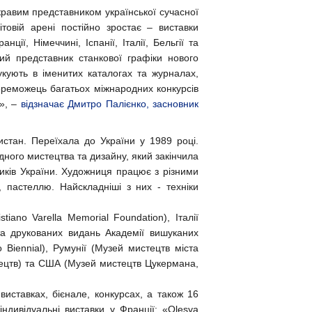
равим представником української сучасної
товій арені постійно зростає – виставки
ції, Німеччині, Іспанії, Італії, Бельгії та
ий представник станкової графіки нового
укують в іменитих каталогах та журналах,
ереможець багатьох міжнародних конкурсів
я», –
відзначає Дмитро Палієнко, засновник
стан. Переїхала до України у 1989 році.
ного мистецтва та дизайну, який закінчила
ників України. Художниця працює з різними
 пастеллю. Найскладніші з них - техніки
tiano Varella Memorial Foundation), Італії
та друкованих видань Академії вишуканих
 Biennial), Румунії (Музей мистецтв міста
стецтв) та США (Музей мистецтв Цукермана,
виставках, бієнале, конкурсах, а також 16
індивідуальні виставки у Франції: «Olesya