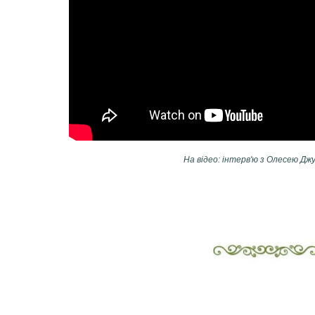
На відео: інтерв'ю з Олесею Дж