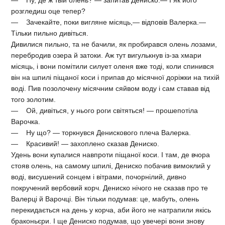
— Ну, де ж твій олень? — запитав Дениско.— І як його
розгледиш оце тепер?
— Зачекайте, поки вигляне місяць,— відповів Валерка.—
Тільки пильно дивіться.
Дивилися пильно, та не бачили, як пробирався олень лозами,
перебродив озера й затоки. Аж тут вигулькнув із-за хмари
місяць, і вони помітили силует оленя вже тоді, коли спинився
він на шпилі піщаної коси і припав до місячної доріжки на тихій
воді. Пив позолочену місячним сяйвом воду і сам ставав від
того золотим.
— Ой, дивіться, у нього роги світяться! — прошепотіла
Варочка.
— Ну що? — торкнувся Денискового плеча Валерка.
— Красивий! — захоплено сказав Дениско.
Удень вони купалися навпроти піщаної коси. І там, де вчора
стояв олень, на самому шпилі, Дениско побачив вимоклий у
воді, висушений сонцем і вітрами, почорнілий, дивно
покручений вербовий корч. Дениско нічого не сказав про те
Валерці й Варочці. Він тільки подумав: це, мабуть, олень
перекидається на день у корча, аби його не натрапили якісь
браконьєри. І ще Дениско подумав, що увечері вони знову