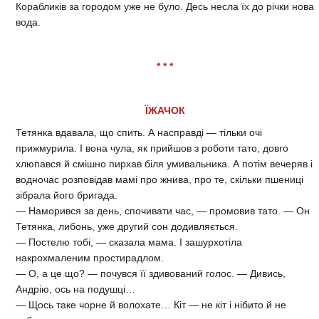
Корабликів за городом уже не було. Десь несла їх до річки нова
вода.
* * *
ЇЖАЧОК
Тетянка вдавала, що спить. А насправді — тільки очі
прижмурила. І вона чула, як прийшов з роботи тато, довго
хлюпався й смішно пирхав біля умивальника. А потім вечеряв і
водночас розповідав мамі про жнива, про те, скільки пшениці
зібрала його бригада.
— Наморився за день, спочивати час, — промовив тато. — Он
Тетянка, либонь, уже другий сон додивляється.
— Постелю тобі, — сказала мама. І зашурхотіла
накрохмаленим простирадлом.
— О, а це що? — почувся її здивований голос. — Дивись,
Андрію, ось на подушці…
— Щось таке чорне й волохате… Кіт — не кіт і нібито й не