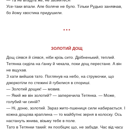
— Та не впадіть же, не забийтеся!
Усе-таки впали. Але боляче не було. Тільки Рудько занявчав,
бо йому хвостика придушили.
* * *
ЗОЛОТИЙ ДОЩ
Дощ сіявся й сіявся, ніби крізь сито. Дрібненький, теплий.
Тетянка сиділа на ґанку й чекала, поки дощ перестане. А він
не вщухав.
З хати вийшов тато. Поглянув на небо, на струмочки, що
дзюркотіли по стежині й губилися в спориші.
— Золотий дощик! — мовив.
— Який же він золотий? — заперечила Тетянка. — Може,
голубий чи синій?
— Ні, доню, золотий. Зараз жито-пшениця сили набирається. І
кожна дощова краплина — то майбутнє зерня в колоску. Ось
настануть жнива, візьму тебе в поле.
Тато в Тетянки такий: як пообіцяє що, не забуде. Час від часу