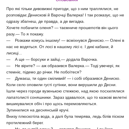
Про які тільки дивовижні пригоди, що з ним траплялися, не
розповідає Денискові й Варочці Валерка! І так розказує, що не
одразу збагнеш, де правда, а де вигадка.
Хочете побачити оленя? — таємниче прошепотів він цього
разу.— То я покажу.
— Розкажи комусь іншому! — всміхнувся Дениско.— Олені в
нас не водяться. От лосі в нашому лісі є. І дикі кабани, й
лисиці...
— А ще — борсуки и зайці,— додала Варочка.
— Не вірите? — аж образився Валерка.— Тоді увечері, як
стемніє, підемо до річки. Не побоїтеся?
— Думаєш, ти один сміливий! — і собі образився Дениско.
Коли село оповили густі сутінки, вони вирушили до Десни.
Ішли через городи вузенькою стежкою, над якою посхилялися
лапатолисті соняшники. Зараз здавалося, що то казкові велетні
вишикувалися обіч і про щось перемовляються.
Зупинилися на деснянській кручі.
Внизу плюскотіла вода, а далі була темрява, ледь білів піском
протилежний берег.