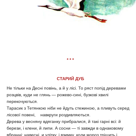
* * *
СТАРИЙ ДУБ
Не тільки на Десні повінь, а й у лісі. То ряст попід деревами
розцвів, куди не глянь — рожево-сині, бузкові хвилі
перекочуються.
Тарасик з Тетянкою ніби не йдуть стежиною, а пливуть серед
лісової повені, навкруги роздивляються.
Дерева у весняну вдяганку прибралися, й такі гарні всі: й
берези, і клени, й липи. А сосни — ті завжди в однаковому
вбранні: навесні, и улітку, і взимку, коли мороз тріщить і