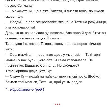
себе коло хати — і чорнобривців, і нагідок, і красольки —
повезу Світланці.
— То скажете їй, що я вже і читати, й писати вмію. До школи
скоро піду.
— Неодмінно про все розповім: яка наша Тетянка розумниця,
яка господарочка!
Дівчинка аж зашарілася від похвали. Але пора й далі бігти: он
сонечко у вікно заглядає, її кличе.
Та невдовзі захекана Тетянка знову стає на порозі тітчиної
хати.
— Ось, візьміть, — простягає щось у жменьці. — Такі гарні
мальви у нас були цього літа. Я сама їх поливала. Це
насіннячко. Віддасте Світланці. Не забудете?
Тітка Горпина цілує Тетянку:
— Скажу їй — нехай на найвиднішому місці посіє. Щоб усі
бачили твої мальви, Тетянко, щоб усі їм раділи.
* - відредаговано (ред.)
* * *