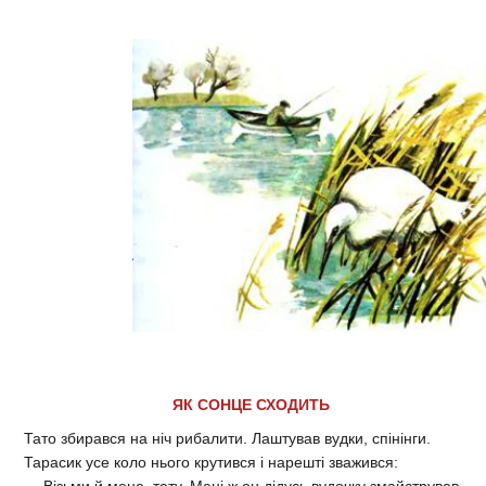
ЯК СОНЦЕ СХОДИТЬ
Тато збирався на ніч рибалити. Лаштував вудки, спінінги.
Тарасик усе коло нього крутився і нарешті зважився: