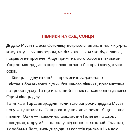
* * *
ПІВНИКИ НА СХІД СОНЦЯ
Дядько Мусій на всю Соколівку покрівельник знатний. Як укриє
кому хату — чи шифером, чи бляхою — хоч яка буде злива,
покрівля не протече. А ще примітна його робота півниками.
Упорається дядько з покрівлею, огляне її згори і знизу, з усіх
боків.
— Кінець — ділу вінець! — промовить задоволено.
І дістає з брезентової сумки бляшаного півника, прилаштовує
на гребені даху. Та ще й так, щоб півник на схід сонця дивився.
Оце й вінець ділу.
Тетянка й Тарасик зраділи, коли тато запросив дядька Мусія
нову хату вкривати. Тепер хата у них як лялечка. А ще — два
півники. Один — поважний, шишкастий Галаган по двору
походжає, а другий — на даху, від сонця золотавий. Галаган,
як побачив його, випнув груди, залопотів крильми і на всю