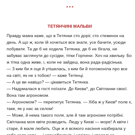
* * *
ТЕТЯНЧИНІ МАЛЬВИ
Правду мама каже, що в Тетянки сто доріг, сто стежинок на
день. А що ж, коли їй хочеться все знати, усе бачити, усюди
побувати. Та де б не ходила Тетянка, де б не бігала, не
забуває заглянути до сусідки, тітки Горпини. Хоч на хвильку. Бо
ж тітка одна живе, і, коли не зайдеш, вона рада-радісінька.
— З ким би я оце й утішилась, з ким би й погомоніла про все
на світі, як не з тобою! — каже Тетянці.
— А це ви навіщо? — цікавиться Тетянка.
— Надумалася в гості поїхати. До Києва*, до Світланки своєї.
Вона там агрономом.
— Агрономом? — перепитує Тетянка. — Хіба ж у Києві* поле є,
таке, як у нас за селом!
— Може, й нема такого поля, але й там агрономи потрібні.
Світланка моя квіти розводить. Люду у Києві — море! А квіти і
старе, й мале любить. Оце ж я всякого насіння назбирала у