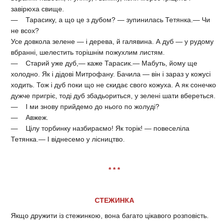
завірюха свище.
— Тарасику, а що це з дубом? — зупинилась Тетянка.— Чи
не всох?
Усе довкола зелене — і дерева, й галявина. А дуб — у рудому
вбранні, шелестить торішнім пожухлим листям.
— Старий уже дуб,— каже Тарасик.— Мабуть, йому ще
холодно. Як і дідові Митрофану. Бачила — він і зараз у кожусі
ходить. Тож і дуб поки що не скидає свого кожуха. А як сонечко
дужче пригріє, тоді дуб збадьориться, у зелені шати вбереться.
— І ми знову прийдемо до нього по жолуді?
— Авжеж.
— Цілу торбинку назбираємо! Як торік! — повеселіла
Тетянка.— І віднесемо у лісництво.
* * *
СТЕЖИНКА
Якщо дружити із стежинкою, вона багато цікавого розповість.