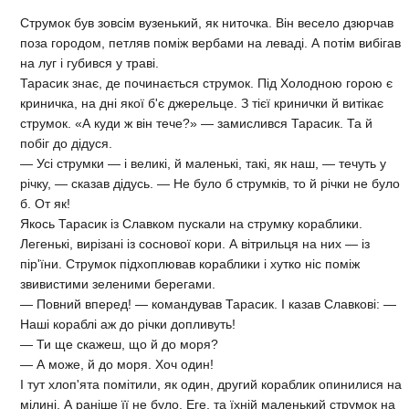
Струмок був зовсім вузенький, як ниточка. Він весело дзюрчав
поза городом, петляв поміж вербами на леваді. А потім вибігав
на луг і губився у траві.
Тарасик знає, де починається струмок. Під Холодною горою є
криничка, на дні якої б'є джерельце. З тієї кринички й витікає
струмок. «А куди ж він тече?» — замислився Тарасик. Та й
побіг до дідуся.
— Усі струмки — і великі, й маленькі, такі, як наш, — течуть у
річку, — сказав дідусь. — Не було б струмків, то й річки не було
б. От як!
Якось Тарасик із Славком пускали на струмку кораблики.
Легенькі, вирізані із соснової кори. А вітрильця на них — із
пір'їни. Струмок підхоплював кораблики і хутко ніс поміж
звивистими зеленими берегами.
— Повний вперед! — командував Тарасик. І казав Славкові: —
Наші кораблі аж до річки допливуть!
— Ти ще скажеш, що й до моря?
— А може, й до моря. Хоч один!
І тут хлоп'ята помітили, як один, другий кораблик опинилися на
мілині. А раніше її не було. Еге, та їхній маленький струмок на