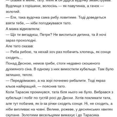
— Візьми й мене, тату. Мені ж он дідусь вудочку змайстрував.
Вудлище з горішини, волосінь — як павутинка, а гачок —
золотий.
— Еге, така вудочка сама рибу ловитиме. Тоді доведеться
взяти тебе, — ніби погоджувався тато.
А мама відмовляла:
— Що ти вигадуєш, Петре? Не виспиться дитина, та й ночі
зараз прохолодні.
Але тато сказав:
— Риба рибою, та нехай хоч раз побачить хлопець, як сонце
сходить…
Понад Десною, немов гриби, стоги недавно скошеного
духмяного сіна. В одному з них вимостили кубельце. Там було
затишно, тепло.
— Передрімаємо, а на зорі почнемо рибалити. Тоді якраз
кльов найкращий, — пояснив тато.
Коли Тарасик прокинувся, тата біля нього не було. Вибрався з
кубельця і побіг по густій росі до Десни. Хотів покликати тата,
але тут побачив, як із-за річки сходить сонце. Ні, не сходить, а
ніби випливає на човні. Велике, рожеве, у деснянських хвилях
скупане. Золотими весельцями вимахує і до Тарасика