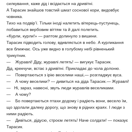
силкування, каже дід і всідається на дривітні.
А Тарасик знайшов товстий шмат соснової кори, видовбує
човника.
Тихо на подвір’ї. Тільки іноді налетить вітерець-пустунець,
побавиться вербовим віттям та й далі полетить.
«Курли, курли!» — раптом долинуло з вишини.
Тарасик підводить голову, вдивляється в небо. А курликання
все ближчає. Ось уже видно в голубому небі рівненький
трикутник.
— Журавлі! Діду, журавлі летять! — вигукує Тарасик.
Дід, крекчучи, встає з дривітні. Прикладає до чола долоню.
— Повертаються з ірію веселики наші,— розгладжує вуса.
— А чому веселики? — дивиться на діда Тарасик.— Журавлі!
— Ні, зараз, навесні, звуть люди журавлів веселиками.
— А чому?
— Бо повертаються птахи додому і радіють вони, весело їм,
що здолали далеку дорогу, що знову в рідних краях. І люди з
ними радіють.
— Дивіться, дідусю, строєм летять! Наче солдати! — показує
Тарасик.