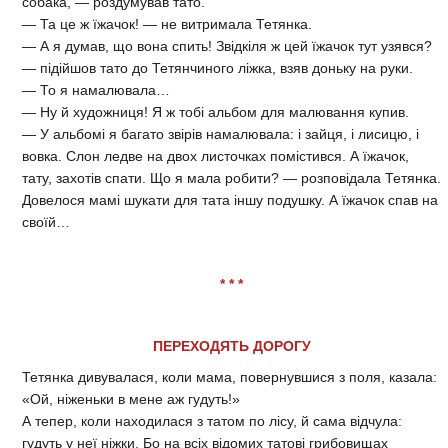
собака, — роздумував тато.
— Та це ж їжачок! — не витримала Тетянка.
— А я думав, що вона спить! Звідкіля ж цей їжачок тут узявся?
— підійшов тато до Тетянчиного ліжка, взяв доньку на руки.
— То я намалювала…
— Ну й художниця! Я ж тобі альбом для малювання купив.
— У альбомі я багато звірів намалювала: і зайця, і лисицю, і
вовка. Слон ледве на двох листочках помістився. А їжачок,
тату, захотів спати. Що я мала робити? — розповідала Тетянка.
Довелося мамі шукати для тата іншу подушку. А їжачок спав на
своїй…
* * *
ПЕРЕХОДЯТЬ ДОРОГУ
Тетянка дивувалася, коли мама, повернувшися з поля, казала:
«Ой, ніженьки в мене аж гудуть!»
А тепер, коли находилася з татом по лісу, й сама відчула:
гудуть у неї ніжки. Бо на всіх відомих татові грибовищах