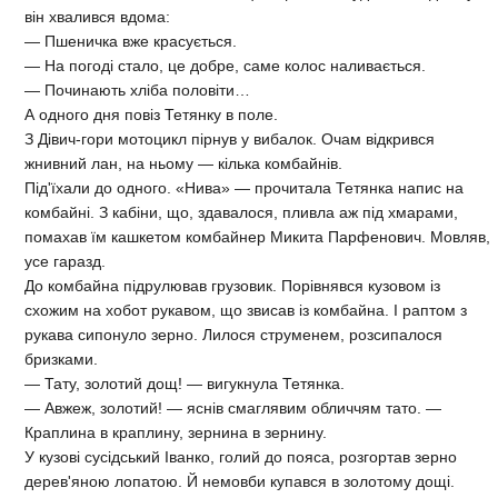
він хвалився вдома:
— Пшеничка вже красується.
— На погоді стало, це добре, саме колос наливається.
— Починають хліба половіти…
А одного дня повіз Тетянку в поле.
З Дівич-гори мотоцикл пірнув у вибалок. Очам відкрився
жнивний лан, на ньому — кілька комбайнів.
Під'їхали до одного. «Нива» — прочитала Тетянка напис на
комбайні. З кабіни, що, здавалося, пливла аж під хмарами,
помахав їм кашкетом комбайнер Микита Парфенович. Мовляв,
усе гаразд.
До комбайна підрулював грузовик. Порівнявся кузовом із
схожим на хобот рукавом, що звисав із комбайна. І раптом з
рукава сипонуло зерно. Лилося струменем, розсипалося
бризками.
— Тату, золотий дощ! — вигукнула Тетянка.
— Авжеж, золотий! — яснів смаглявим обличчям тато. —
Краплина в краплину, зернина в зернину.
У кузові сусідський Іванко, голий до пояса, розгортав зерно
дерев'яною лопатою. Й немовби купався в золотому дощі.