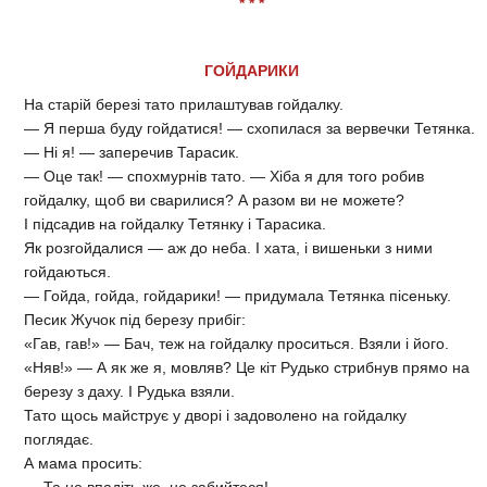
* * *
ГОЙДАРИКИ
На старій березі тато прилаштував гойдалку.
— Я перша буду гойдатися! — схопилася за вервечки Тетянка.
— Ні я! — заперечив Тарасик.
— Оце так! — спохмурнів тато. — Хіба я для того робив
гойдалку, щоб ви сварилися? А разом ви не можете?
І підсадив на гойдалку Тетянку і Тарасика.
Як розгойдалися — аж до неба. І хата, і вишеньки з ними
гойдаються.
— Гойда, гойда, гойдарики! — придумала Тетянка пісеньку.
Песик Жучок під березу прибіг:
«Гав, гав!» — Бач, теж на гойдалку проситься. Взяли і його.
«Няв!» — А як же я, мовляв? Це кіт Рудько стрибнув прямо на
березу з даху. І Рудька взяли.
Тато щось майструє у дворі і задоволено на гойдалку
поглядає.
А мама просить: