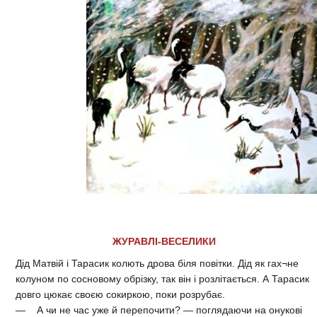
ЖУРАВЛІ-ВЕСЕЛИКИ
Дід Матвій і Тарасик колють дрова біля повітки. Дід як гах¬не
колуном по сосновому обрізку, так він і розлітається. А Тарасик
довго цюкає своєю сокиркою, поки розрубає.
— А чи не час уже й перепочити? — поглядаючи на онукові