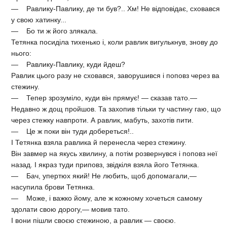
— Равлику-Павлику, де ти був?.. Хм! Не відповідає, сховався
у свою хатинку...
— Бо ти ж його злякала.
Тетянка посиділа тихенько і, коли равлик вигулькнув, знову до
нього:
— Равлику-Павлику, куди йдеш?
Равлик цього разу не сховався, заворушився і поповз через ва
стежину.
— Тепер зрозуміло, куди він прямує! — сказав тато.—
Недавно ж дощ пройшов. Та захопив тільки ту частину гаю, що
через стежку навпроти. А равлик, мабуть, захотів пити.
— Це ж поки він туди добереться!..
І Тетянка взяла равлика й перенесла через стежину.
Він завмер на якусь хвилину, а потім розвернувся і поповз неї
назад. І якраз туди приповз, звідкіля взяла його Тетянка.
— Бач, упертюх який! Не любить, щоб допомагали,—
насупила брови Тетянка.
— Може, і важко йому, але ж кожному хочеться самому
здолати свою дорогу,— мовив тато.
І вони пішли своєю стежиною, а равлик — своєю.