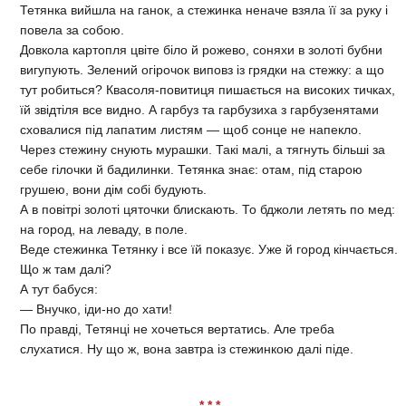
Тетянка вийшла на ганок, а стежинка неначе взяла її за руку і
повела за собою.
Довкола картопля цвіте біло й рожево, соняхи в золоті бубни
вигупують. Зелений огірочок виповз із грядки на стежку: а що
тут робиться? Квасоля-повитиця пишається на високих тичках,
їй звідтіля все видно. А гарбуз та гарбузиха з гарбузенятами
сховалися під лапатим листям — щоб сонце не напекло.
Через стежину снують мурашки. Такі малі, а тягнуть більші за
себе гілочки й бадилинки. Тетянка знає: отам, під старою
грушею, вони дім собі будують.
А в повітрі золоті цяточки блискають. То бджоли летять по мед:
на город, на леваду, в поле.
Веде стежинка Тетянку і все їй показує. Уже й город кінчається.
Що ж там далі?
А тут бабуся:
— Внучко, іди-но до хати!
По правді, Тетянці не хочеться вертатись. Але треба
слухатися. Ну що ж, вона завтра із стежинкою далі піде.
* * *