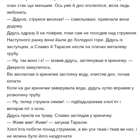
очах стає ще меншим. Ось уже й дно оголилося, вола ледь
жебонить.
— Дідусю, струмок висихає! — схвильовані, примчали вони
додому.
Дідусь одразу й не повірив, поки сам не походив над струмком.
Наступного ранку вони йшли до Холодної гори. Дідусь із
заступцем, а Славко й Тарасик несли на плечах металеву
трубу.
— Ну, так воно і є! — мовив дідусь, заглянувши в криничку. —
Джерело замулилось.
Він вихлюпав із кринички застояну воду, очистив дно, почав
копати.
Коли на дні кринички завирувала вода, дідусь хутко вправив у
розкопину трубу.
— Ну, тепер струмок оживе! — підбадьорював хлоп'ят і
витирав піт з чола.
Дідусь присів на траву, Славко заглядав у криничку.
— Живе вже! Живе! — загукав Тарасик.
Хлоп'ята побігли понад струмком, а він усе тікав і тікав ви них, і
не можна було його наздогнати.