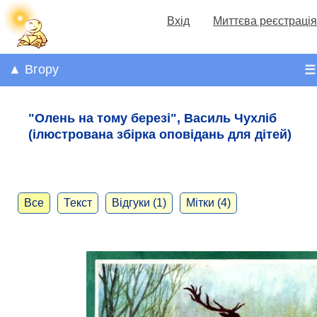
Вхід
Миттєва реєстрація
▲ Вгору
☰
"Олень на тому березі", Василь Чухліб
(ілюстрована збірка оповідань для дітей)
Все
Текст
Відгуки (1)
Мітки (4)