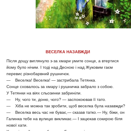
ВЕСЕЛКА НАЗАВЖДИ
Після дощу виглянуло з-за хмари умите сонце, а втертися
йому було нічим. І тоді над Десною і над Жуковим гаєм
перевис різнобарвний рушничок.
— Веселка! Веселка! — застрибала Тетянка.
Сонце сховалось за хмару і рушничка забрало з собою.
У Тетянки на віях сльозинки забриніли.
— Ну, чого ти, доню, чого? — заспокоював її тато.
— Хіба не можна так зробити, щоб веселка була назавжди?
— Веселка весь час не буває,— сказав татко.— Ну, біжи, он
Галинка тебе на вулицю викликає.— І зацюкав сокирою біля
нової хати.