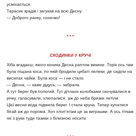
усміхається.
Тарасик зрадів і загукав на всю Десну:
— Доброго ранку, сонечко!
* * *
СХОДИНКИ У КРУЧІ
Хіба вгадаєш, якого коника Десна раптом викине. Торік ось там
була піщана коса, по якій бродили цибаті лелеки, де сиділи на
висипах чайки. Була коса — і не стало.
— Десна, — каже дідусь, — забрала.
А тут берег був пологий. Тут дітлахи колобками скочувалися в
річку, галасували, хлюпалися, аж до неба бризки летіли.
Цієї весни вода підмила берег. І стала круча. Тепер купатися
бігай аж до порома. Хоч хлоп'ятам це за виграшки. А ось тіткам
не з руки туди тазики з білизною носити.