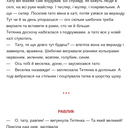
Хату він майже сам збудував. Бо справді, як кажуть люди в
селі, на всі руки майстер. І тесляр, і муляр, і покрівельник. А
ще — скляр. Посклив тато вікна в хаті, потім узявся за веранду.
Тут чи й за день упораєшся — ого скільки шибочок треба
вирізати та вставити в рами, сто чи й більше.
Тетянка досхочу набігалася з подружками, а тато все у новій
хаті стукотить.
— Тату, ти ще довго тут будеш? — влетіла вона на веранду і
завмерла, вражена. Шибочки вигравали різними кольорами:
червоним, зеленим, жовтим, голубим, синім.
— Ось тобі й веселка, доню,— заусміхався тато.
— Веселка назавжди! — заплескала Тетянка в долоньки. А
тоді вибралася на стільчик і поцілувала татка в шорстку щоку.
* * *
РАВЛИК
— О, тату, равлик! — вигукнула Тетянка.— Та який великий!
Присіла над ним, заспівала: