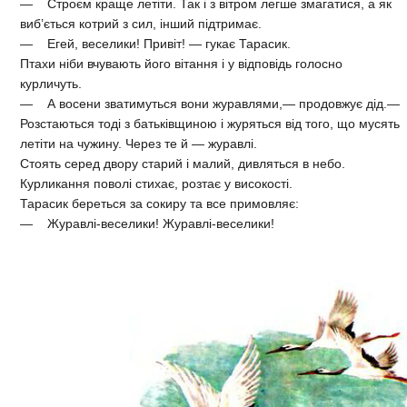
— Строєм краще летіти. Так і з вітром легше змагатися, а як
виб’ється котрий з сил, інший підтримає.
— Егей, веселики! Привіт! — гукає Тарасик.
Птахи ніби вчувають його вітання і у відповідь голосно
курличуть.
— А восени зватимуться вони журавлями,— продовжує дід.—
Розстаються тоді з батьківщиною і журяться від того, що мусять
летіти на чужину. Через те й — журавлі.
Стоять серед двору старий і малий, дивляться в небо.
Курликання поволі стихає, розтає у високості.
Тарасик береться за сокиру та все примовляє:
— Журавлі-веселики! Журавлі-веселики!