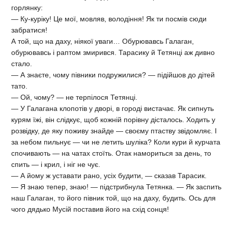
горлянку:
— Ку-куріку! Це мої, мовляв, володіння! Як ти посмів сюди
забратися!
А той, що на даху, ніякої уваги… Обурювавсь Галаган,
обурювавсь і раптом змирився. Тарасику й Тетянці аж дивно
стало.
— А знаєте, чому півники подружилися? — підійшов до дітей
тато.
— Ой, чому? — не терпілося Тетянці.
— У Галагана клопотів у дворі, в городі вистачає. Як сипнуть
курям їжі, він слідкує, щоб кожній порівну дісталось. Ходить у
розвідку, де яку поживу знайде — своєму птаству звідомляє. І
за небом пильнує — чи не летить шуліка? Коли кури й курчата
спочивають — на чатах стоїть. Отак намориться за день, то
спить — і крил, і ніг не чує.
— А йому ж уставати рано, усіх будити, — сказав Тарасик.
— Я знаю тепер, знаю! — підстрибнула Тетянка. — Як заспить
наш Галаган, то його півник той, що на даху, будить. Ось для
чого дядько Мусій поставив його на схід сонця!