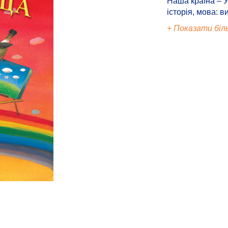
Наша країна – У
історія, мова: в
+ Показати біл