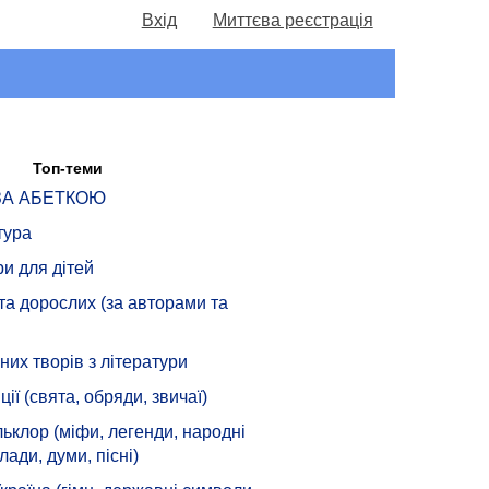
Вхід
Миттєва реєстрація
Топ-теми
 ЗА АБЕТКОЮ
тура
ри для дітей
 та дорослих (за авторами та
их творів з літератури
ції (свята, обряди, звичаї)
ьклор (міфи, легенди, народні
лади, думи, пісні)