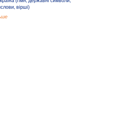
країна (гімн, державні символи,
ислови, вірші)
ьше