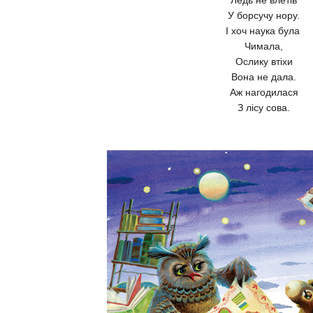
Ледь не влетів
У борсучу нору.
І хоч наука була
Чимала,
Ослику втіхи
Вона не дала.
Аж нагодилася
З лісу сова.