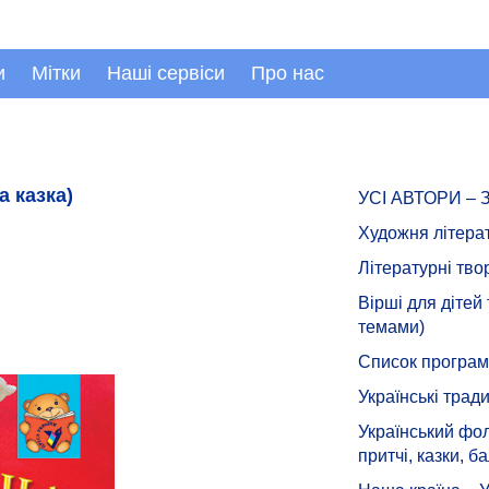
и
Мітки
Наші сервіси
Про нас
 казка)
УСІ АВТОРИ –
Художня літера
Літературні тво
Вірші для дітей
темами)
Список програмн
Українські тради
Український фол
притчі, казки, ба