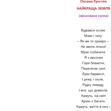
Оксана Кротюк
НАЙКРАЩА ЗЕМЛЯ
(віршована казка)
Бідкався ослик
Мамі і тату:
– Як же то прикро –
Не вміти літати!
Мрію побачити
Я з височіні
Гори блакитні,
Переліски сині,
Луки барвисті,
І річку, і поле,
Рідну леваду
І все, що довкола.
Кажуть, на світі
Країн є багато.
Кажуть, життя в них –