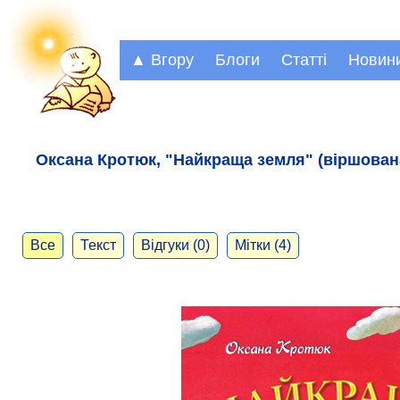
▲ Вгору
Блоги
Статті
Новин
Оксана Кротюк, "Найкраща земля" (віршована
Все
Текст
Відгуки (0)
Мітки (4)