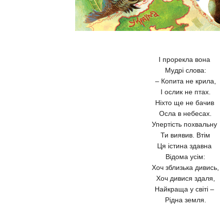
І прорекла вона
Мудрі слова:
– Копита не крила,
І ослик не птах.
Ніхто ще не бачив
Осла в небесах.
Упертість похвальну
Ти виявив. Втім
Ця істина здавна
Відома усім:
Хоч зблизька дивись,
Хоч дивися здаля,
Найкраща у світі –
Рідна земля.