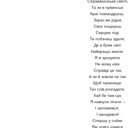
Справжнісіньке свято
Та як в чужинські
Краї помандруєш,
Зараз же рідне,
Своє поцінуєш.
Серцем тоді
Ти побачиш здаля,
Де в білім світі
Найкраща земля.
Я ж зрозуміти
Не можу ніяк:
Справді це так,
А чи й зовсім не так.
Щоб таємницю
Тих слів розгадати,
Хай би там що,
Я навчуся літати. –
І заповзявся,
І заходився!
Спершу у сойки
Він довго учився.