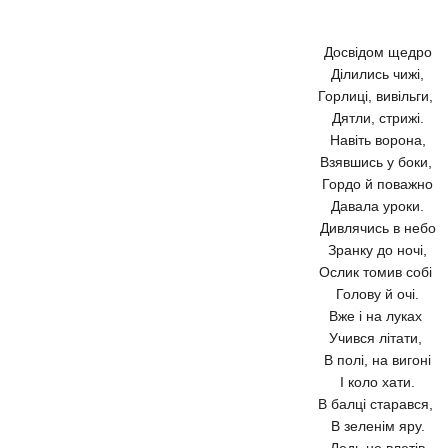
Досвідом щедро
Ділились чижі,
Горлиці, вивільги,
Дятли, стрижі.
Навіть ворона,
Взявшись у боки,
Гордо й поважно
Давала уроки.
Дивлячись в небо
Зранку до ночі,
Ослик томив собі
Голову й очі.
Вже і на луках
Учився літати,
В полі, на вигоні
І коло хати.
В балці старався,
В зеленім яру.