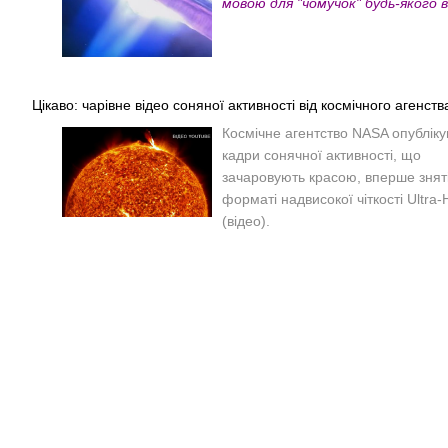
мовою для "чомучок" будь-якого ві
Цікаво: чарівне відео соняної активності від космічного агенст
Космічне агентство NASA опублік
кадри сонячної активності, що
зачаровують красою, вперше зняті
форматі надвисокої чіткості Ultra
(відео).