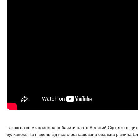
Також на знімках можна побачити плато Великий Сірт, яке є щи
вулканом. На південь від нього розташована овальна рівнина Е