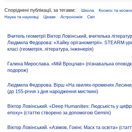
Споріднені публікації, за тегами:
Школа
Космос та космо
Наука та науковці
Цікаве
Астрономія
Світ
Вчитель геометрії Віктор Ловінський, вчителька літерату
Людмила Федорова: «Хайку оріганометрії». STEARM-уро
класі (геометрія, література, інженерія)
Галина Мирослава. «Мій Вроцлав» (пізнавальна оповідк
подорож)
Людмила Федорова. Вірш «На хвилях-променях Лесиних
(до 155-річчя з дня народження мисткині)
Віктор Ловінський. «Deep Humanities: Людськість у циф
епоху» (статтю створено за допомогою Gemini)
Віктор Ловінський. «Азімов, Гокінг, Маск та освіта» (стат