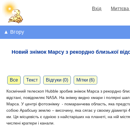
Вхід
Миттєва 
▲ Вгору
Новий знімок Марсу з рекордно близької відс
Все
Текст
Відгуки (0)
Мітки (6)
Космічний телескоп Hubble зробив знімок Марса з рекордно бли
відстані, повідомляє NASA. На знімку видно хмари і полярні шап
Марса. У центрі фотознімку -
помаранчева область, яка предст
собою Арабську землю – височину, яка сягає у своєму діаметрі 4
км.
Ця місцевість є однією з найстаріших на планеті, на ній міст
числені кратери і канали.