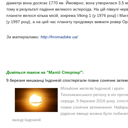
діаметрі вона досягає 1770 км. Ймовірно, вона утворилася 3,5 м
тому в результаті падіння великого астероїда. На цій півкулі чер
планети велося кілька місій, зокрема Viking 1 (у 1976 році) і Mars
(у 1997 році), а на цей час планету продовжує вивчати ровер Opp
За матеріалами:
http://hromadske.ua/
Дивіться також на "Малій Сторінці":
9 березня мешканці Індонезії спостерігали повне сонячне зате
Мільйони жителів Індонезії і країн
Тихоокеанського регіону в ніч проти
середи,
9 березня 2016 року,
спост
повне сонячне затемнення. Найкр
рідкісне явище можна було побачи
заході Індонезії.