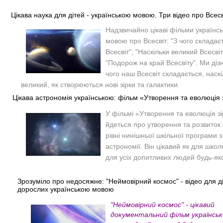
Цікава наука для дітей - українською мовою. Три відео про Всесв
Надзвичайно цікаві фільми українс
мовою про Всесвіт:
"З чого складає
Всесвіт", "Наскільки великий Всесвіт
"Подорож на край Всесвіту". Ми ді
чого наш Всесвіт складається, наскі
великий, як створюються нові зірки та галактики.
Цікава астрономія українською: фільм «Утворення та еволюція 
У фільмі «Утворення та еволюція з
йдеться про утворення та розвиток 
рівні нинішньої шкільної програми з
астрономії. Він цікавий як для школя
для усіх допитливих людей будь-яког
Зрозуміло про недосяжне: "Неймовірний космос" - відео для ді
дорослих українською мовою
"Неймовірний космос" - цікавий
документальний фільм українсь