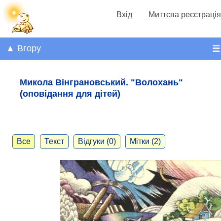
Вхід
Миттєва реєстрація
▲ Вгору
☰
Микола Вінграновський. "Волохань"
(оповідання для дітей)
Все
Текст
Відгуки (0)
Мітки (2)