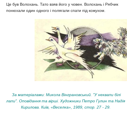
Це був Волохань. Тато взяв його у човен. Волохань і Рябчик
понюхали один одного і полягали спати під кожухом.
За матеріалами: Микола Вінграновський. "У неквапи білі
лапи". Оповідання та вірші. Художники Петро Гулин та Надія
Кирилова. Київ, «Веселка», 1989, стор. 27 - 29.