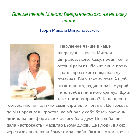
Більше творів Миколи Вінграновського на нашому
сайті:
Твори Миколи Вінграновського
Небуденне явище в нашій
літературі — поезія Миколи
Вінграновського. Кажу: поезія, хоч в
останні роки він більше пише прозу.
Проте і проза його навдивовижу
поетична. Він у всьому поет. А щоб
пізнати поета, радив колись мудрий
Гете, треба піти в його країну... Що ж
таке: поетова країна? Це не просто
географічне чи політико-адміністративне поняття. Це і земля,
де він народився і зростав, де вбирав у себе безліч вражень
дитинства, що формували основу його духу. Це і доба, що
дала настроєність і масштаб цьому духові. Це і люди, в яких і
через яких поставали йому земля і доба: батько і мати, кревні