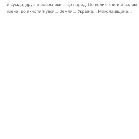
й сусіди, друзі й ровесники... Це народ. Це великі книги й великі
імена, до яких тягнувся... Земля... Україна... Миколаївщина...