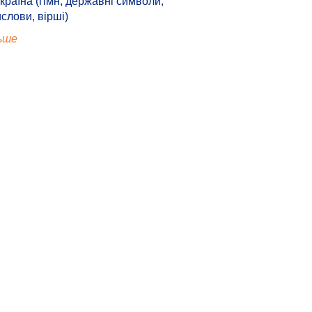
країна (гімн, державні символи,
ислови, вірші)
ьше