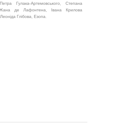
етра Гулака-Артемовського, Степана
, Жана де Лафонтена, Івана Крилова
 Леоніда Глібова, Езопа.