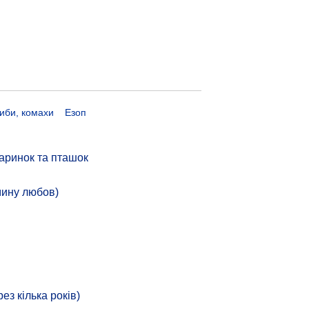
риби, комахи
Езоп
аринок та пташок
мину любов)
з кілька років)