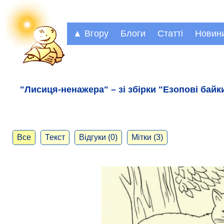
▲ Вгору
Блоги
Статті
Новин
"Лисиця-ненажера" – зі збірки "Езопові байк
Все
Текст
Відгуки (0)
Мітки (3)