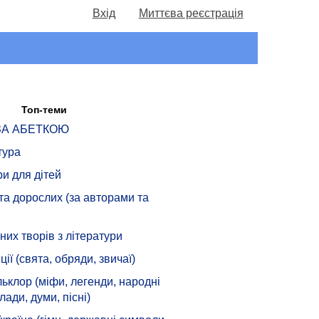
Вхід
Миттєва реєстрація
Топ-теми
 ЗА АБЕТКОЮ
тура
ри для дітей
 та дорослих (за авторами та
их творів з літератури
ції (свята, обряди, звичаї)
ьклор (міфи, легенди, народні
лади, думи, пісні)