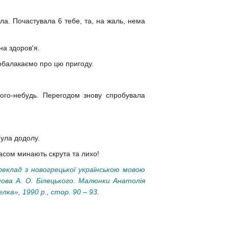
ла. Почастувала 6 тебе, та, на жаль, нема
на здоров'я.
побалакаємо про цю пригоду.
чого-небудь. Перегодом знову спробувала
нула додолу.
асом минають скрута та лихо!
ереклад з новогрецької українською мовою
ва А. О. Білецького. Малюнки Анатолія
лка», 1990 р.
, стор. 90 – 93.