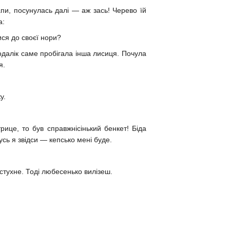
апи, посунулась далі — аж зась! Черево їй
а:
ися до своєї нори?
одалік саме пробігала інша лисиця. Почула
я.
у.
ице, то був справжнісінький бенкет! Біда
усь я звідси — кепсько мені буде.
тухне. Тоді любесенько вилізеш.