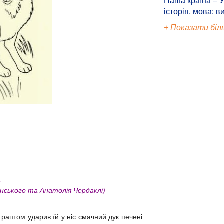
Наша країна – У
історія, мова: в
+ Показати біл
і,
ського та Анатолія Чердаклі)
раптом ударив їй у ніс смачний дук печені