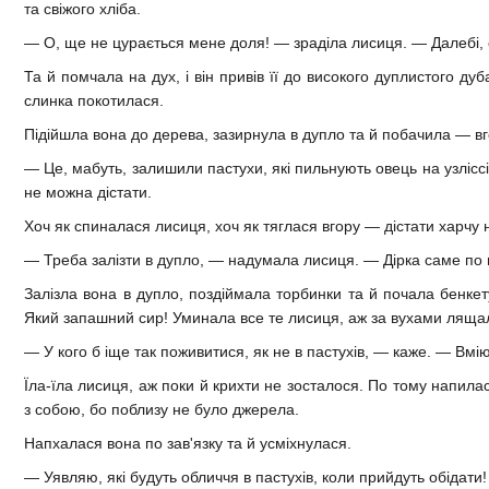
та свіжого хліба.
— О, ще не цурається мене доля! — зраділа лисиця. — Далебі, 
Та й помчала на дух, і він привів її до високого дуплистого ду
слинка покотилася.
Підійшла вона до дерева, зазирнула в дупло та й побачила — вг
— Це, мабуть, залишили пастухи, які пильнують овець на узліс
не можна дістати.
Хоч як спиналася лисиця, хоч як тяглася вгору — дістати харчу 
— Треба залізти в дупло, — надумала лисиця. — Дірка саме по 
Залізла вона в дупло, поздіймала торбинки та й почала бенкету
Який запашний сир! Уминала все те лисиця, аж за вухами ляща
— У кого б іще так поживитися, як не в пастухів, — каже. — Вміют
Їла-їла лисиця, аж поки й крихти не зосталося. По тому напила
з собою, бо поблизу не було джерела.
Напхалася вона по зав'язку та й усміхнулася.
— Уявляю, які будуть обличчя в пастухів, коли прийдуть обідати!