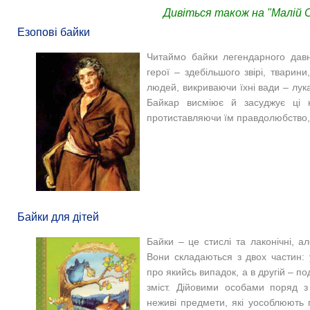
Дивіться також на "Малій С
Езопові байки
Читаймо байки легендарного давн
герої – здебільшого звірі, тварин
людей, викриваючи їхні вади – лука
Байкар висміює й засуджує ці н
протиставляючи їм правдолюбство, 
Байки для дітей
Байки – це стислі та лаконічні, ал
Вони складаються з двох частин: 
про якийсь випадок, а в другій
–
под
зміст. Дійовими особами поряд 
неживі предмети, які уособлюють п