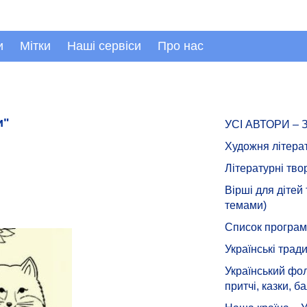
и
Мітки
Наші сервіси
Про нас
и"
УСІ АВТОРИ –
Художня літера
Літературні тво
Вірші для дітей
темами)
Список програмн
Українські тради
Український фол
притчі, казки, ба