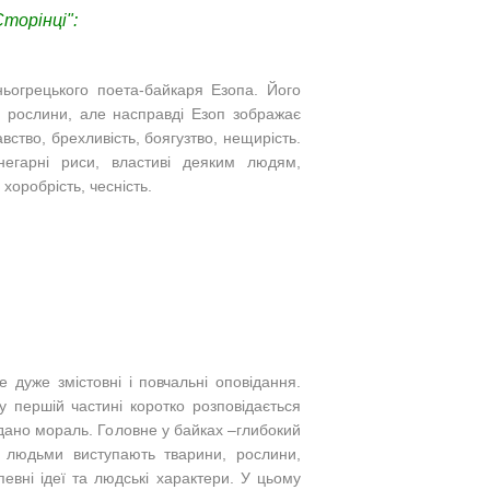
торінці":
ьогрецького поета-байкаря Езопа. Його
и, рослини, але насправді Езоп зображає
вство, брехливість, боягузтво, нещирість.
егарні риси, властиві деяким людям,
хоробрість, чесність.
е дуже змістовні і повчальні оповідання.
у першій частині коротко розповідається
ано мораль. Головне у байках –глибокий
з людьми виступають тварини, рослини,
евні ідеї та людські характери.
У цьому