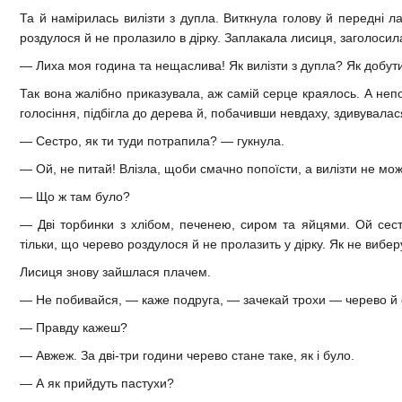
Та й намірилась вилізти з дупла. Виткнула голову й передні л
роздулося й не пролазило в дірку. Заплакала лисиця, заголосил
— Лиха моя година та нещаслива! Як вилізти з дупла? Як добут
Так вона жалібно приказувала, аж самій серце краялось. А неп
голосіння, підбігла до дерева й, побачивши невдаху, здивувалас
— Сестро, як ти туди потрапила? — гукнула.
— Ой, не питай! Влізла, щоби смачно попоїсти, а вилізти не мож
— Що ж там було?
— Дві торбинки з хлібом, печенею, сиром та яйцями. Ой сестр
тільки, що черево роздулося й не пролазить у дірку. Як не вибер
Лисиця знову зайшлася плачем.
— Не побивайся, — каже подруга, — зачекай трохи — черево й с
— Правду кажеш?
— Авжеж. За дві-три години черево стане таке, як і було.
— А як прийдуть пастухи?