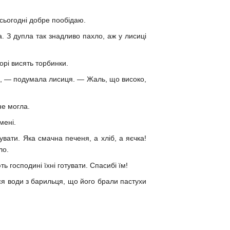
сьогодні добре пообідаю.
ба. З дупла так знадливо пахло, аж у лисиці
орі висять торбинки.
сі, — подумала лисиця. — Жаль, що високо,
не могла.
мені.
вати. Яка смачна печеня, а хліб, а яєчка!
ло.
ь господині їхні готувати. Спасибі їм!
ся води з барильця, що його брали пастухи