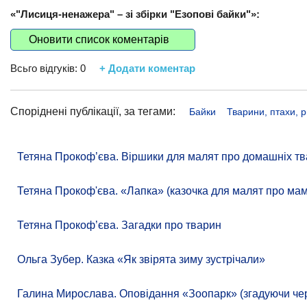
«"Лисиця-ненажера" – зі збірки "Езопові байки"»:
Оновити список коментарів
Всьго відгуків:
0
+ Додати коментар
Споріднені публікації, за тегами:
Байки
Тварини, птахи, 
Тетяна Прокоф’єва. Віршики для малят про домашніх тв
Тетяна Прокоф'єва. «Лапка» (казочка для малят про ма
Тетяна Прокоф’єва. Загадки про тварин
Ольга Зубер. Казка «Як звірята зиму зустрічали»
Галина Мирослава. Оповідання «Зоопарк» (згадуючи чере