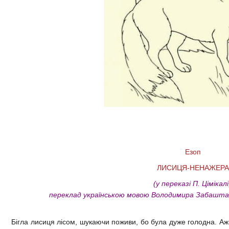
Езоп
ЛИСИЦЯ-НЕНАЖЕРА
(у переказі П. Цімікал
переклад українською мовою Володимира Забаштан
Бігла лисиця лісом, шукаючи поживи, бо була дуже голодна. Аж 