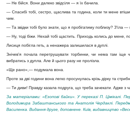
— Не бійся. Вони далеко звідсіля — я їх бачила.
— Спасибі тобі, сестро, щаслива та година, коли ти мене втіши
чим.
— Та звідки тобі було знати, що я пробігатиму поблизу? З'їла — 
— Ну, тоді біжи. Нехай тобі щастить. Приходь колись до мене, 
Лисиця побігла геть, а ненажера залишилася в дуплі.
Знічев'я почала перетрушувати торбинки, чи нема там іще 
вибратись з дупла. Але й цього разу не пролізла.
«Ще рано»,— подумала вона.
Проте за дві години вона легко просунулась крізь дірку та стриб
— Ти диви! Правду казала подруга, що треба зачекати. Адже з ч
За матеріалами:
«Езопові байки». У переказі П. Цімікалі. П
Володимира Забаштанського та Анатолія Чердаклі. Передмо
Василенка. Видання друге, доповнене. Київ, видавництво «Весе