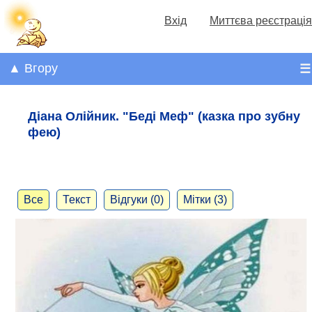
Вхід
Миттєва реєстрація
▲ Вгору
☰
Діана Олійник. "Беді Меф" (казка про зубну
фею)
Все
Текст
Відгуки (0)
Мітки (3)