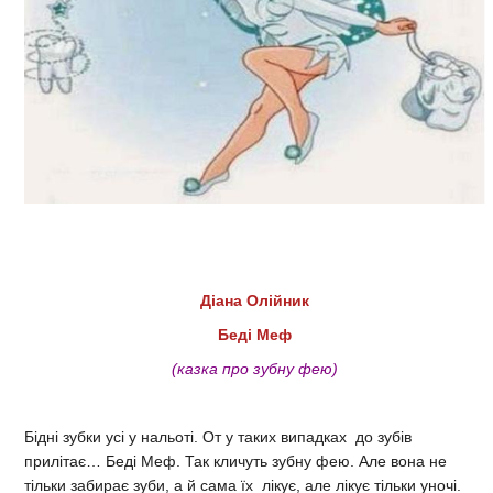
Діана Олійник
Беді Меф
(казка про зубну фею)
Бідні зубки усі у нальоті. От у таких випадках до зубів
прилітає… Беді Меф. Так кличуть зубну фею. Але вона не
тільки забирає зуби, а й сама їх лікує, але лікує тільки уночі.