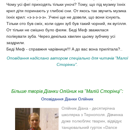
Чому усі феї приходять тільки уночі? Тому, що під музику їхніх
крил діти поринають у глибокі сни. От якось так звучить музика
їхніх крил: «з-з-з-з-з». Учені ще не довели, що вони існують.
Тільки ото був сміх, коли один зуб був такий чорний, як вугілля.
От тільки не смішно було феям. Беді Меф зважилася
полікувати зуба. Через декілька хвилин цьому зубчику усі
заздрили.
Беді Меф - справжня чарівниця!!! А до вас вона прилітала?..
Оповідання надіслано автором спеціально для читачів "Малої
Сторінки".
Більше творів Діанки Олійник на "Малій Сторінці":
Оповідання Діанки Олійник
Олійник Діана - десятирічна
школярка з Тернополя. Дівчинка
дуже полюбляє тварин, відвідує
танцювальний гурток «Dance