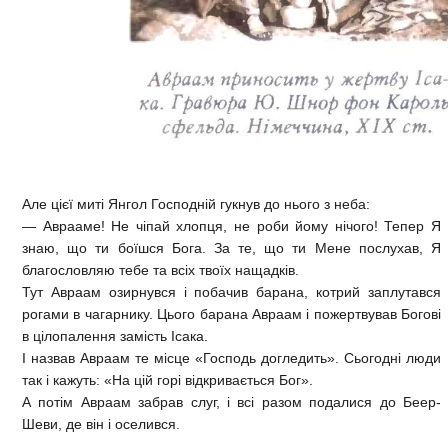
Але цієї миті Янгол Господній гукнув до нього з неба:
— Аврааме! Не чіпай хлопця, не роби йому нічого! Тепер Я
знаю, що ти боїшся Бога. За те, що ти Мене послухав, Я
благословляю тебе та всіх твоїх нащадків.
Тут Авраам озирнувся і побачив барана, котрий заплутався
рогами в чагарнику. Цього барана Авраам і пожертвував Богові
в цілопалення замість Ісака.
І назвав Авраам те місце «Господь догледить». Сьогодні люди
так і кажуть: «На цій горі відкривається Бог».
А потім Авраам забрав слуг, і всі разом подалися до Беер-
Шеви, де він і оселився.