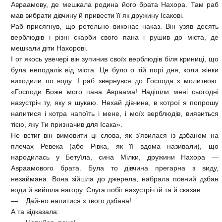
Авраамову, де мешкала родина його брата Нахора. Там раб
мав вибрати дівчину й привести її як дружину Ісакові.
Раб присягнув, що ретельно виконає наказ. Він узяв десять
верблюдів і різні скарби свого пана і рушив до міста, де
мешкали діти Нахорові.
І от якось увечері він зупинив своїх верблюдів біля криниці, що
була неподалік від міста. Це було о тій порі дня, коли жінки
виходили по воду. І раб звернувся до Господа з молитвою:
«Господи Боже мого пана Авраама! Надішли мені сьогодні
назустріч ту, яку я шукаю. Нехай дівчина, в котрої я попрошу
напитися і котра напоїть і мене, і моїх верблюдів, виявиться
тією, яку Ти призначив для Ісака».
Не встиг він вимовити ці слова, як з’явилася із дзбаном на
плечах Ревека (або Рівка, як її вдома називали), що
народилась у Бетуїла, сина Мілки, дружини Нахора —
Авраамового брата. Була то дівчина прегарна з виду,
незаймана. Вона зійшла до джерела, набрала повний дзбан
води й вийшла нагору. Слуга побіг назустріч їй та й сказав:
— Дай-но напитися з твого дзбана!
А та відказала: