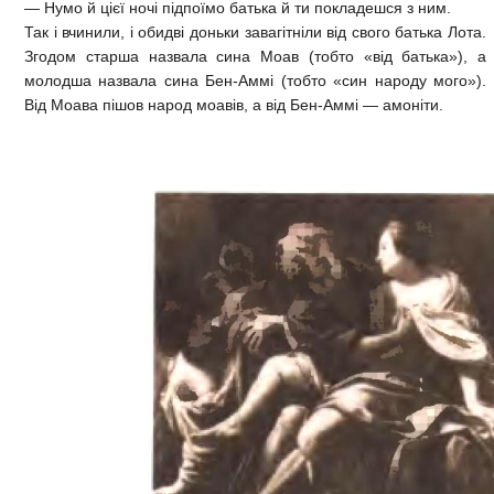
— Нумо й цієї ночі підпоїмо батька й ти покладешся з ним.
Так і вчинили, і обидві доньки завагітніли від свого батька Лота.
Згодом старша назвала сина Моав (тобто «від батька»), а
молодша назвала сина Бен-Аммі (тобто «син народу мого»).
Від Моава пішов народ моавів, а від Бен-Аммі — амоніти.