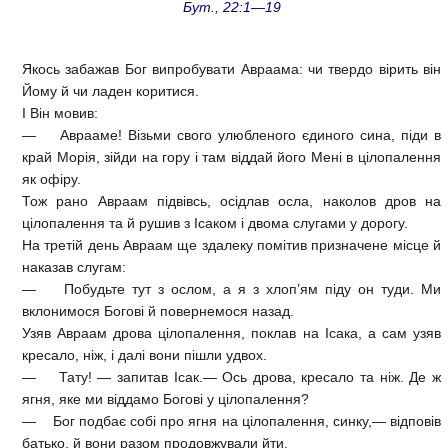
Бут., 22:1—19
Якось забажав Бог випробувати Авраама: чи твердо вірить він
Йому й чи ладен коритися.
І Він мовив:
— Аврааме! Візьми свого улюбленого єдиного сина, піди в
край Морія, зійди на гору і там віддай його Мені в цілопалення
як офіру.
Тож рано Авраам підвівсь, осідлав осла, наколов дров на
цілопалення та й рушив з Ісаком і двома слугами у дорогу.
На третій день Авраам ще здалеку помітив призначене місце й
наказав слугам:
— Побудьте тут з ослом, а я з хлоп’ям піду он туди. Ми
вклонимося Богові й повернемося назад.
Узяв Авраам дрова цілопалення, поклав на Ісака, а сам узяв
кресало, ніж, і далі вони пішли удвох.
— Тату! — запитав Ісак.— Ось дрова, кресало та ніж. Де ж
ягня, яке ми віддамо Богові у цілопалення?
— Бог подбає собі про ягня на цілопалення, синку,— відповів
батько, й вони разом продовжували йти.