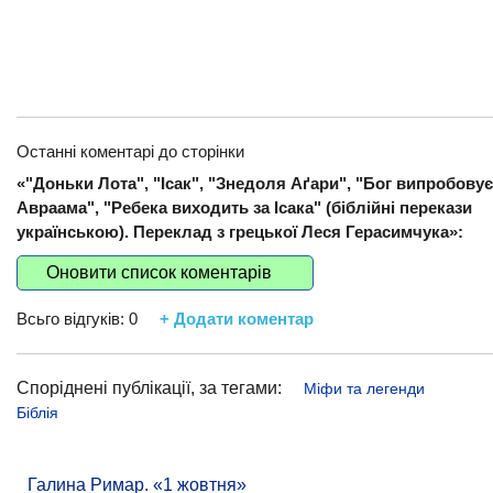
Останні коментарі до сторінки
«"Доньки Лота", "Ісак", "Знедоля Аґари", "Бог випробовує
Авраама", "Ребека виходить за Ісака" (біблійні перекази
українською). Переклад з грецької Леся Герасимчука»:
Оновити список коментарів
Всьго відгуків:
0
+ Додати коментар
Споріднені публікації, за тегами:
Міфи та легенди
Біблія
Галина Римар. «1 жовтня»