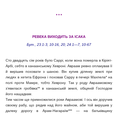
* * *
РЕВЕКА ВИХОДИТЬ ЗА ІСАКА
Бут., 23:1-3, 10-16, 20; 24:1—7, 10-67
Сто двадцять сім років було Саррі, коли вона померла в Кіріят-
Арбі, себто в ханаанському Хевроні. Авраам ревно оплакував її
й вирішив поховати з шаною. Він купив ділянку землі при
людях в хетита Ефрона і поховав Сарру в печері Махпела* на
полі проти Мамре, тобто Хеврону. Так у роду Авраамовому
з’явилася гробівка** в ханаанській землі, обіцяній Господом
його нащадкам.
Тим часом ще примножилися роки Авраамові. І ось він доручив
своєму рабу, що рядив над його майном, аби той вирушив у
далеку дорогу в Арам-Нагараїм*** — на батьківщину