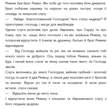
Ревеки був брат Лаван. Він побіг до того чоловіка біля джерела.
Брат побачив сережку та наручні на руках сестри, почув її
оповідь та запросив слугу:
— Увійди, благословенний Господом! Чого стоїш надворі? Я
приготував і господу, і місце для верблюдів.
Удома слуга розповів про долю Авраама, про Сарру та про
Ісака; про те, нащо його послали і як він знайшов Ревеку, та
попросив відпустити її Ісакові за дружину. Батько й брат Ревеки
відповідали:
— Від Господа вийшла та річ: ми не можемо сказати тобі
нічого злого чи доброго. Ось перед тобою Ревека, візьми та
йди, і нехай вона стане за жінку синові пана твого, як Господь
звелів.
Слуга вклонивсь до землі Господові, вийняв срібний і золотий
посуд та шати й дав Ревеці, а також дав коштовні речі її братові
та матері. Відтак усі їли й пили та ночували. А коли рано
встали, слуга сказав:
— Відішліть мене до мого пана.
І відпустили вони Ревеку з нянькою та Авраамового слугу з
його людьми додому.