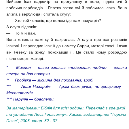
Вийшов Ісак надвечір на прогулянку в поле, підвів очі й
побачив верблюдів. І Ревека звела очі й побачила Ісака. Вона
злізла з верблюда і спитала слугу:
— Хто той чоловік, що полем іде нам назустріч?
А слуга відповів:
— То мій пан.
Вона ж взяла намітку й накрилась. А слуга про все розповів
Ісакові. І впровадив Ісак її до намету Сарри, матері своєї. І взяв
він Ревеку за жінку, покохавши її. Це стало йому розрадою
після смерті матері.
* Махпел — назва означає «подвоєна»; тобто — велика
печера на два поверхи.
** Гробівка — місцина для поховання; гроб.
*** Арам-Нагараїм — Арам двох річок, по-грецькому —
Месопотамія.
**** Наручні — браслети.
За матеріалами: Біблія для всієї родини. Переклад з грецької
та укладання Лесь Герасимчук. Харків, видавництво "Торсінг
Плюс", 2006, стор. 32 - 37.