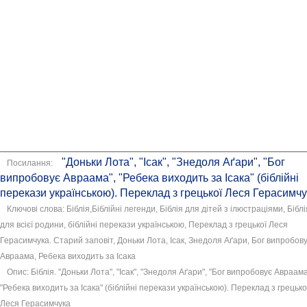
"Доньки Лота", "Ісак", "Знедоля Аґари", "Бог
Посилання:
випробовує Авраама", "Ребека виходить за Ісака" (біблійні
перекази українською). Переклад з грецької Леся Герасимч
Ключові слова: Біблія,Біблійні легенди, Біблія для дітей з ілюстраціями, Біблі
для всієї родини, біблійні перекази українською, Переклад з грецької Леся
Герасимчука. Старий заповіт, Доньки Лота, Ісак, Знедоля Аґари, Бог випробов
Авраама, Ребека виходить за Ісака
Опис: Біблія. "Доньки Лота", "Ісак", "Знедоля Аґари", "Бог випробовує Авраама
"Ребека виходить за Ісака" (біблійні перекази українською). Переклад з грецько
Леся Герасимчука