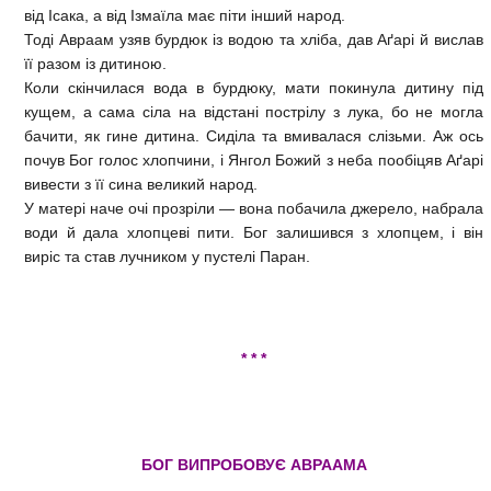
від Ісака, а від Ізмаїла має піти інший народ.
Тоді Авраам узяв бурдюк із водою та хліба, дав Аґарі й вислав
її разом із дитиною.
Коли скінчилася вода в бурдюку, мати покинула дитину під
кущем, а сама сіла на відстані пострілу з лука, бо не могла
бачити, як гине дитина. Сиділа та вмивалася слізьми. Аж ось
почув Бог голос хлопчини, і Янгол Божий з неба пообіцяв Аґарі
вивести з її сина великий народ.
У матері наче очі прозріли — вона побачила джерело, набрала
води й дала хлопцеві пити. Бог залишився з хлопцем, і він
виріс та став лучником у пустелі Паран.
* * *
БОГ ВИПРОБОВУЄ АВРААМА