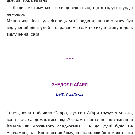
дитина. Вона казала:
— Люди сміятимуться, коли довідаються, що я годую груддю
немовля.
Минав час. Ісак, улюбленець усієї родини, певного часу був
відлучений від грудей. І справив Авраам велику гостину в день
відлучення Ісака.
* * *
ЗНЕДОЛЯ АҐАРИ
Бут.у 21:9-21
Тепер, коли побачила Сарра, що син Аґари глузує з усього,
вона почала домагатися від Авраама вигнання невільниці й
Ізмаїла як можливого спадкоємця. Не до душі було це
Авраамові, але Бог пояснив йому, що нащадки його мають піти