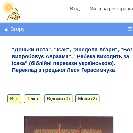
Вхід
Миттєва реєстрація
▲ Вгору
☰
"Доньки Лота", "Ісак", "Знедоля Аґари", "Бог
випробовує Авраама", "Ребека виходить за
Ісака" (біблійні перекази українською).
Переклад з грецької Леся Герасимчука
Все
Текст
Відгуки (0)
Мітки (2)