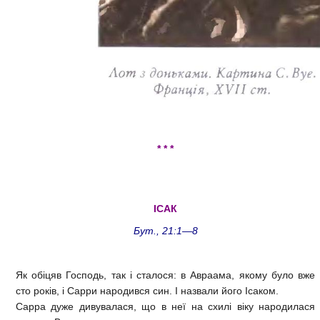
* * *
ІСАК
Бут., 21:1—8
Як обіцяв Господь, так і сталося: в Авраама, якому було вже
сто років, і Сарри народився син. І назвали його Ісаком.
Сарра дуже дивувалася, що в неї на схилі віку народилася