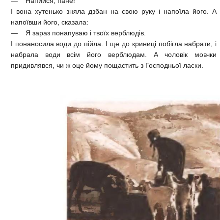
— Напийся, пане!
І вона хутенько зняла дзбан на свою руку і напоїла його. А
напоївши його, сказала:
— Я зараз понапуваю і твоїх верблюдів.
І понаносила води до пійла. І ще до криниці побігла набрати, і
набрала води всім його верблюдам. А чоловік мовчки
придивлявся, чи ж оце йому пощастить з Господньої ласки.