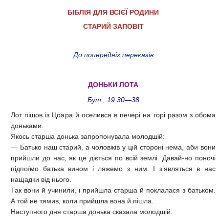
БІБЛІЯ ДЛЯ ВСІЄЇ РОДИНИ
СТАРИЙ ЗАПОВІТ
До попередніх переказів
ДОНЬКИ ЛОТА
Бут., 19:30—38
Лот пішов із Цоара й оселився в печері на горі разом з обома
доньками.
Якось старша донька запропонувала молодшій:
— Батько наш старий, а чоловіків у цій стороні нема, аби вони
прийшли до нас, як це діється по всій землі. Давай-но поночі
підпоїмо батька вином і ляжемо з ним. І з’являться в нас
нащадки від нього.
Так вони й учинили, і прийшла старша й поклалася з батьком.
А той не тямив, коли прийшла вона й пішла.
Наступного дня старша донька сказала молодшій: