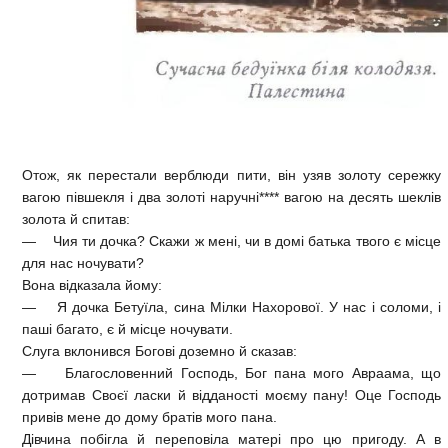
Отож, як перестали верблюди пити, він узяв золоту сережку
вагою півшекля і два золоті наручні**** вагою на десять шеклів
золота й спитав:
— Чия ти дочка? Скажи ж мені, чи в домі батька твого є місце
для нас ночувати?
Вона відказала йому:
— Я дочка Бетуїла, сина Мілки Нахорової. У нас і соломи, і
паші багато, є й місце ночувати.
Слуга вклонився Богові доземно й сказав:
— Благословенний Господь, Бог пана мого Авраама, що
дотримав Своєї ласки й відданості моєму пану! Оце Господь
привів мене до дому братів мого пана.
Дівчина побігла й переповіла матері про цю пригоду. А в