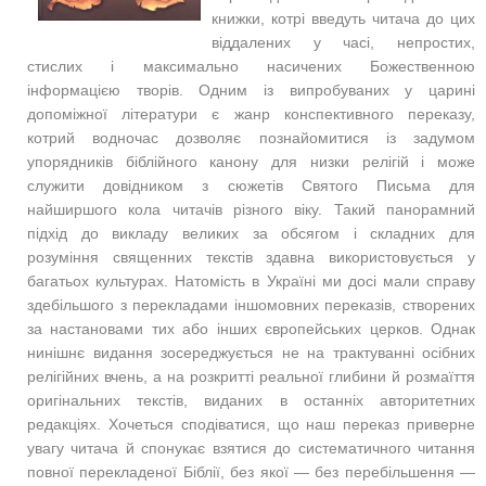
книжки, котрі введуть читача до цих
віддалених у часі, непростих,
стислих і максимально насичених Божественною
інформацією творів.
Одним із випробуваних у царині
допоміжної літератури є жанр конспективного переказу,
котрий водночас дозволяє познайомитися із задумом
упорядників біблійного канону для низки релігій і може
служити довідником з сюжетів Святого Письма для
найширшого кола читачів різного віку.
Такий панорамний
підхід до викладу великих за обсягом і складних для
розуміння священних текстів здавна використовується у
багатьох культурах. Натомість в Україні ми досі мали справу
здебільшого з перекладами іншомовних переказів, створених
за настановами тих або інших європейських церков. Однак
нинішнє видання зосереджується не на трактуванні осібних
релігійних вчень, а на розкритті реальної глибини й розмаїття
оригінальних текстів, виданих в останніх авторитетних
редакціях.
Хочеться сподіватися, що наш переказ приверне
увагу читача й спонукає взятися до систематичного читання
повної перекладеної Біблії, без якої — без перебільшення —