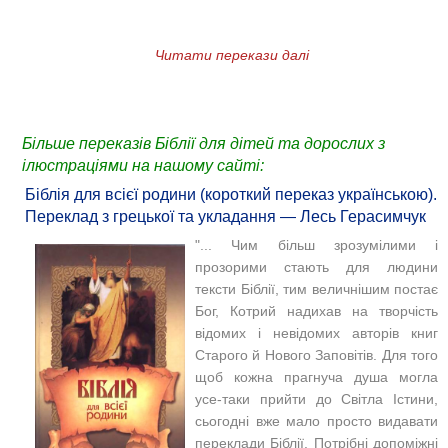
Читати перекази далі
Більше переказів Біблії для дітей та дорослих з
ілюстраціями на нашому сайті:
Біблія для всієї родини (короткий переказ українською).
Переклад з грецької та укладання — Лесь Герасимчук
"... Чим більш зрозумілими і
прозорими стають для людини
тексти Біблії, тим величнішим постає
Бог, Котрий надихав на творчість
відомих і невідомих авторів книг
Старого й Нового Заповітів. Для того
щоб кожна прагнуча душа могла
усе-таки прийти до Світла Істини,
сьогодні вже мало просто видавати
переклади Біблії. Потрібні допоміжні