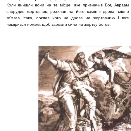
Коли вийшли вони на те місце, яке призначив Бог, Авраам
спорудив жертовник, розіклав на його камінні дрова, міцно
зв’язав Ісака, поклав його на дрова на жертовнику і вже
намірився ножем, щоб зарізати сина на жертву Богові.