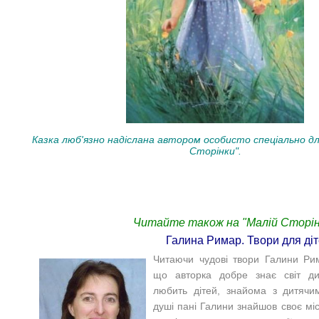
Казка люб'язно надіслана автором особисто спеціально дл
Сторінки".
Читайте також на "Малій Сторінц
Галина Римар. Твори для діт
Читаючи чудові твори Галини Ри
що авторка добре знає світ ди
любить дітей, знайома з дитячи
душі пані Галини знайшов своє місц