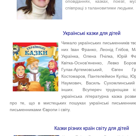
оповіданнях, казках, поезії, му
співпраці з талановитими людьми.
Українські казки для дітей
Чимало українських письменників тв
них Іван Франко, Леонід Глібов, М
Українка, Олена Пчілка, Юрій Фе
Квітка-Основ’яненко, Левко Боро
Гулак-Артемовський, Євген Г
Костомаров, Пантелеймон Куліш, Юр
Наумович, Василь Сухомлинський 
інших. Всупереч труднощам іст
українська літературна казка розв
про те, що в мистецьких пошуках українські письменни
письменниками Європи і світу.
Казки різних країн світу для дітей