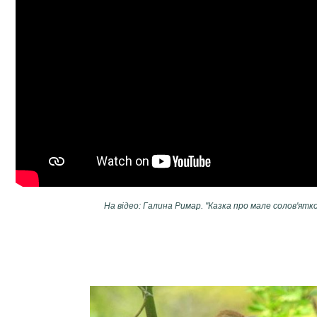
На відео: Галина Римар. "Казка про мале солов'ятко