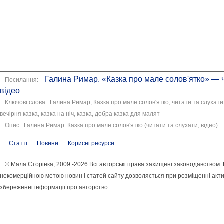
Галина Римар. «Казка про мале солов'ятко» — ч
Посилання:
відео
Ключові слова: Галина Римар, Казка про мале солов'ятко, читати та слухати, 
вечірня казка, казка на ніч, казка, добра казка для малят
Опис: Галина Римар. Казка про мале солов'ятко (читати та слухати, відео)
Статті
Новини
Корисні ресурси
© Мала Сторінка, 2009 -2026 Всі авторські права захищені законодавством.
некомерційною метою новин і статей сайту дозволяється при розміщенні акти
збереженні інформації про авторство.