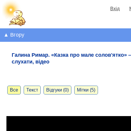
Вхід
▲ Вгору
Галина Римар. «Казка про мале солов'ятко» 
слухати, відео
Все
Текст
Відгуки (0)
Мітки (5)