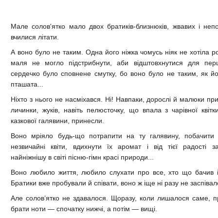
Мале солов'ятко мало двох братиків-близнюків, жвавих і не
вчилися літати.
А воно було не таким. Одна його ніжка чомусь ніяк не хотіла роз
маля не могло підстрибнути, аби відштовхнутися для пер
сердечко було сповнене смутку, бо воно було не таким, як йог
пташата...
Ніхто з нього не насміхався. Ні! Навпаки, дорослі й малюки п
личинки, жуків, навіть пелюсточку, що впала з чарівної квітк
казкової галявини, принесли.
Воно мріяло будь-що потрапити на ту галявину, побачити
незвичайні квіти, вдихнути їх аромат і від тієї радості з
найніжнішу в світі пісню-гімн красі природи...
Воно любило життя, любило слухати про все, хто що бачив і 
Братики вже пробували й співати, воно ж іще ні разу не заспівал
Але солов’ятко не здавалося. Щоразу, коли лишалося саме, 
брати ноти — спочатку нижчі, а потім — вищі.