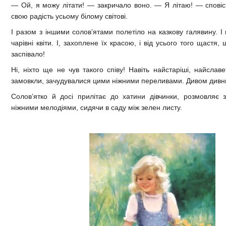
— Ой, я можу літати! — закричало воно. — Я літаю! — сповіс
свою радість усьому білому світові.
І разом з іншими солов’ятами полетіло на казкову галявину. І
чарівні квіти. І, захоплене їх красою, і від усього того щастя,
заспівало!
Ні, ніхто ще не чув такого співу! Навіть найстаріші, найславет
замовкли, зачудувалися цими ніжними переливами. Дивом дивни
Солов’ятко й досі прилітає до хатини дівчинки, розмовляє 
ніжними мелодіями, сидячи в саду між зелен листу.