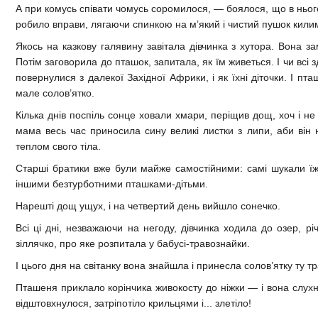
А при комусь співати чомусь соромилося, — боялося, що в ньог
робило вправи, лягаючи спинкою на м’який і чистий пушок килимк
Якось на казкову галявину завітала дівчинка з хутора. Вона з
Потім заговорила до пташок, запитала, як їм живеться. І чи всі з
повернулися з далекої Західної Африки, і як їхні діточки. І пта
мале солов’ятко.
Кілька днів поспіль сонце ховали хмари, періщив дощ, хоч і н
мама весь час приносила сину великі листки з липи, аби він н
теплом свого тіла.
Старші братики вже були майже самостійними: самі шукали їжу 
іншими безтурботними пташками-дітьми.
Нарешті дощ ущух, і на четвертий день вийшло сонечко.
Всі ці дні, незважаючи на негоду, дівчинка ходила до озер, р
зіллячко, про яке розпитала у бабусі-травознайки.
І цього дня на світанку вона знайшла і принесла солов’ятку ту тр
Пташеня приклало корінчика живокосту до ніжки — і вона слухн
відштовхнулося, затріпотіло крильцями і... злетіло!