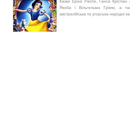
Казки Еріха Распе, Ганса Крістіан 
Якоба і Вільгельма Грімм, а так
австралійська та угорська народні ка