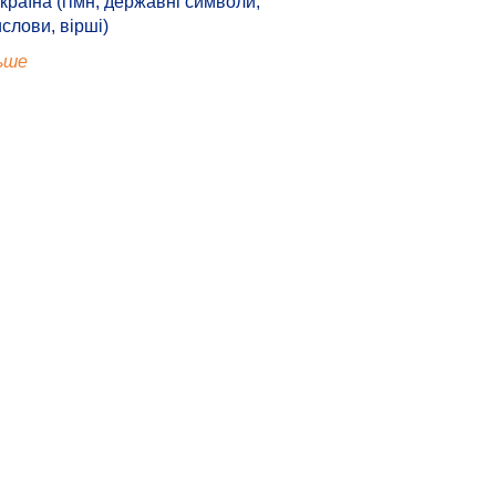
країна (гімн, державні символи,
ислови, вірші)
ьше