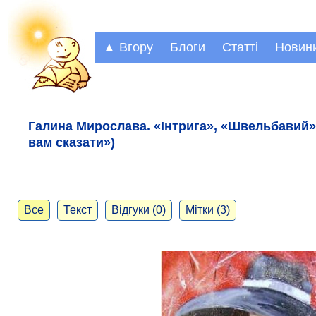
▲ Вгору
Блоги
Статті
Новин
Галина Мирослава. «Інтрига», «Швельбавий»
вам сказати»)
Все
Текст
Відгуки (0)
Мітки (3)