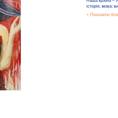
Наша країна – У
історія, мова: в
+ Показати біл