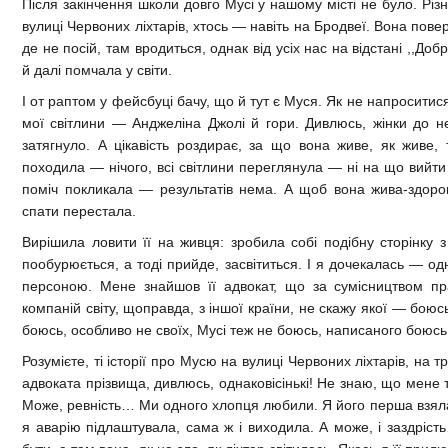
Після закінчення школи довго Мусі у нашому місті не було. Різн
вулиці Червоних ліхтарів, хтось — навіть на Бродвеї. Вона пове
де не посій, там вродиться, однак від усіх нас на відстані ,,Д
й далі помчала у світи.
І от раптом у фейсбуці бачу, що й тут є Муся. Як не напроситися 
мої світлини — Анджеліна Джолі й гори. Дивлюсь, жінки до не
затягнуло. А цікавість роздирає, за що вона живе, як живе,
походила — нічого, всі світлини переглянула — ні на що вийти
поміч покликала — результатів нема. А щоб вона жива-здоро
спати перестала.
Вирішила ловити її на живця: зробила собі подібну сторінку 
пообурюється, а тоді прийде, засвітиться. І я дочекалась — о
персоною. Мене знайшов її адвокат, що за сумісництвом пр
компаній світу, щоправда, з іншої країни, не скажу якої — боюсь
боюсь, особливо не своїх, Мусі теж не боюсь, написаного боюс
Розумієте, ті історії про Мусю на вулиці Червоних ліхтарів, на т
адвоката прізвища, дивлюсь, однаковісінькі! Не знаю, що мене так
Може, ревність… Ми одного хлопця любили. Я його перша взяла, 
я аварію підлаштувала, сама ж і виходила. А може, і заздрість