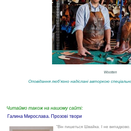
Wootten
Оповідання люб'язно надіслані авторкою спеціально
Читаймо також на нашому сайті:
Галина Мирослава. Прозові твори
"Він пишеться Швайка. І не випадково.