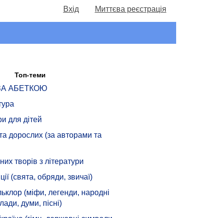
Вхід
Миттєва реєстрація
Топ-теми
 ЗА АБЕТКОЮ
тура
ри для дітей
 та дорослих (за авторами та
их творів з літератури
ції (свята, обряди, звичаї)
ьклор (міфи, легенди, народні
лади, думи, пісні)