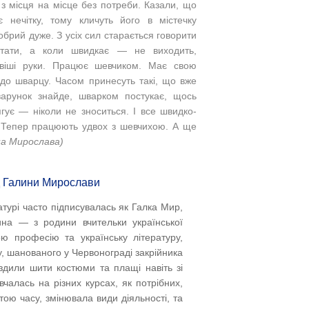
 місця на місце без потреби. Казали, що
нечітку, тому кличуть його в містечку
обрий дуже. З усіх сил старається говорити
отати, а коли швидкає — не виходить,
ивіші руки. Працює шевчиком. Має свою
 до шварцу. Часом принесуть такі, що вже
арунок знайде, шварком постукає, щось
ягує — ніколи не зноситься. І все швидко-
 Тепер працюють удвох з шевчихою. А ще
на Мирослава)
д Галини Мирослави
атурі часто підписувалась як Галка Мир,
на — з родини вчительки української
 професію та українську літературу,
у, шанованого у Червонограді закрійника
їздили шити костюми та плащі навіть зі
вчалась на різних курсах, як потрібних,
тою часу, змінювала види діяльності, та