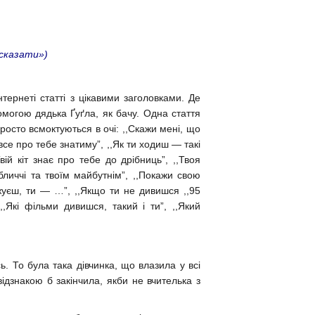
 сказати»)
тернеті статті з цікавими заголовками. Де
омогою дядька Ґуґла, як бачу. Одна стаття
осто всмоктуються в очі: ,,Скажи мені, що
я все про тебе знатиму”, ,,Як ти ходиш — такі
вій кіт знає про тебе до дрібниць”, ,,Твоя
бличчі та твоїм майбутнім”, ,,Покажи свою
уєш, ти — …”, ,,Якщо ти не дивишся ,,95
,,Які фільми дивишся, такий і ти”, ,,Який
. То була така дівчинка, що влазила у всі
відзнакою б закінчила, якби не вчителька з