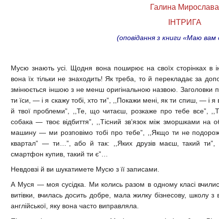
Галина Мирослава
ІНТРИГА
(оповідання з книги «Маю вам
Мусю знають усі. Щодня вона поширює на своїх сторінках в ін
вона їх тільки не знаходить! Як треба, то й перекладає за доп
змінюється іншою з не менш оригінальною назвою. Заголовки пр
ти їси, — і я скажу тобі, хто ти”, ,,Покажи мені, як ти спиш, — і 
й твої проблеми”, ,,Те, що читаєш, розкаже про тебе все”, ,,Т
собака — твоє відбиття”, ,,Тісний зв’язок між зморшками на о
машину — ми розповімо тобі про тебе”, ,,Якщо ти не подорож
квартал” — ти…”, або й так: ,,Яких друзів маєш, такий ти”, 
смартфон купив, такий ти є”…
Невдовзі й ви шукатимете Мусю з її записами.
А Муся — моя сусідка. Ми колись разом в одному класі вчились
витівки, вчилась досить добре, мала жилку бізнесову, школу з 
англійської, яку вона часто виправляла.