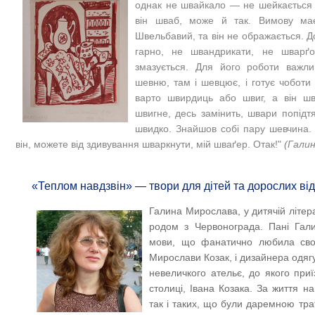
однак не швайкало — не шейкається з
він шваб, може й так. Вимову має 
Швельбавий, та він не ображається. Д
гарно, не швандрикати, не шварґ
змазується. Для його роботи важл
шевню, там і шевцює, і готує чоботи
варто швирдиць або швиг, а він шв
швигне, десь замінить, швари попідт
швидко. Знайшов собі пару шевчина.
він, можете від здивування шваркнути, мій шваґер. Отак!"
(Гали
«Теплом навдзвін» — твори для дітей та дорослих ві
Галина Мирослава, у дитячій літер
родом з Червонограда. Пані Гали
мови, що фанатично любила свою
Мирослави Козак, і дизайнера одяг
невеличкого ательє, до якого при
столиці, Івана Козака. За життя на
так і таких, що були даремною тра