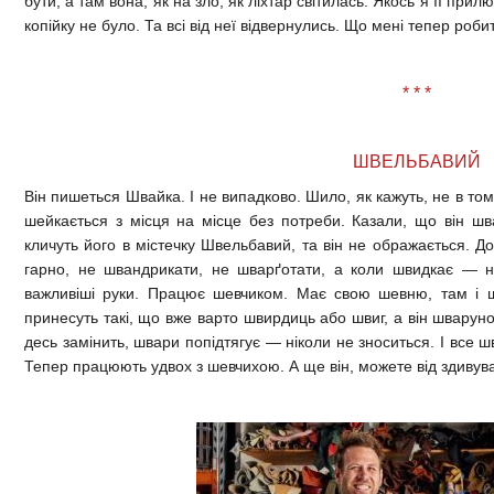
бути, а там вона, як на зло, як ліхтар світилась. Якось я її прил
копійку не було. Та всі від неї відвернулись. Що мені тепер роби
* * *
ШВЕЛЬБАВИЙ
Він пишеться Швайка. І не випадково. Шило, як кажуть, не в то
шейкається з місця на місце без потреби. Казали, що він шв
кличуть його в містечку Швельбавий, та він не ображається. До
гарно, не швандрикати, не шварґотати, а коли швидкає — н
важливіші руки. Працює шевчиком. Має свою шевню, там і ш
принесуть такі, що вже варто швирдиць або швиг, а він шварун
десь замінить, швари попідтягує — ніколи не зноситься. І все 
Тепер працюють удвох з шевчихою. А ще він, можете від здивув