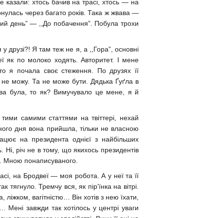
е казали: хтось бачив на трасі, хтось — на
рнулась через багато років. Така ж жвава —
обрий день” — ,,До побачення”. Побула трохи
у друзі?! Я там теж не я, а ,,Гора”, основні
ї як по молоко ходять. Авторитет. І мене
 то я почала своє стеження. По друзях її
 не можу. Та не може бути. Дядька Ґуґла в
ва була, то як? Вимучувало це мене, я й
з тими самими статтями на твіттері, нехай
дного дня вона прийшла, тільки не власною
ацює на президента однієї з найбільших
. Ні, річ не в тому, що якихось президентів
ь. Мною понаписуваного.
расі, на Бродвеї — моя робота. А у неї та її
 тягнуло. Тремчу вся, як пір’їнка на вітрі.
ліжком, вагітністю… Він хотів з нею їхати,
… Мені завжди так хотілось у центрі уваги