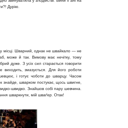
юдно звинуватила у злодійстві. Вини її ані на
ти?! Дурію.
му місці. Шварний, однак не швайкало — не
аб, може й так. Вимову має нечітку, тому
брий дуже. З усіх сил старається говорити
е виходить, змазується. Для його роботи
евцює, і готує чоботи до шварцу. Часом
ок знайде, шварком постукає, щось швигне,
швидко-швидко. Знайшов собі пару шевчина.
ання шваркнути, мій шваґер. Отак!