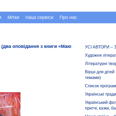
и
Мітки
Наші сервіси
Про нас
 (два оповідання з книги «Маю
УСІ АВТОРИ –
Художня літера
Літературні тво
Вірші для дітей
темами)
Список програмн
Українські тради
Український фол
притчі, казки, ба