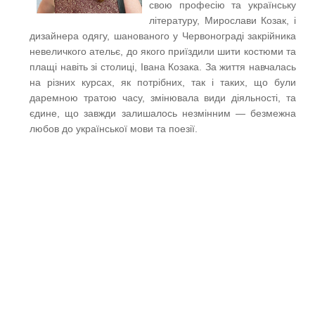
свою професію та українську
літературу, Мирослави Козак, і
дизайнера одягу, шанованого у Червонограді закрійника
невеличкого ательє, до якого приїздили шити костюми та
плащі навіть зі столиці, Івана Козака. За життя навчалась
на різних курсах, як потрібних, так і таких, що були
даремною тратою часу, змінювала види діяльності, та
єдине, що завжди залишалось незмінним — безмежна
любов до української мови та поезії.