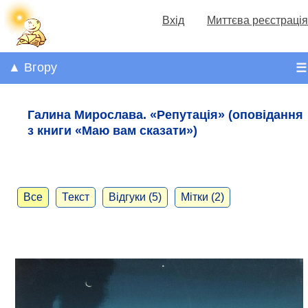
Вхід
Миттєва реєстрація
▲ Вгору
☰
Галина Мирослава. «Репутація» (оповідання
з книги «Маю вам сказати»)
Все
Текст
Відгуки (5)
Мітки (2)