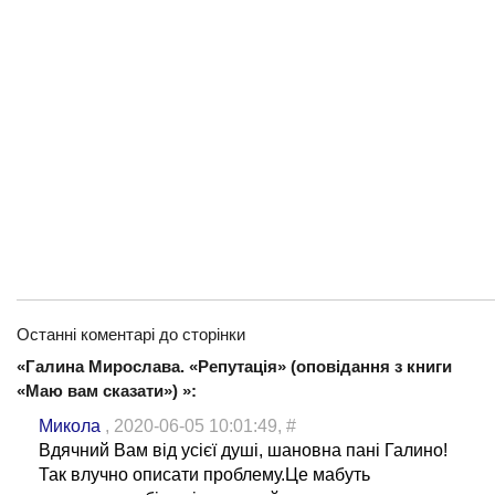
Останні коментарі до сторінки
«Галина Мирослава. «Репутація» (оповідання з книги
«Маю вам сказати») »:
Микола
, 2020-06-05 10:01:49,
#
Вдячний Вам від усієї душі, шановна пані Галино!
Так влучно описати проблему.Це мабуть