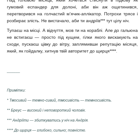
Над головою місяць, який хочеться стиснути в підкову як
гумовий еспандер для долоні, аби він аж ощетинився,
перетворився на голчастий м'ячик-аплікатор. Потрохи трясе і
розбирає злість. Не вистачало, аби ти андріїв*** тут цілу ніч.
Тупаєш на місці. А відчуття, мов ти на кораблі. Але до гальюна
не встигаєш — просто під кущем, гілки якого вискакують на
сходи, пускаєш цівку до вітру, заплямивши репутацію місяця,
який, як гойдалку, хитнув твій авторитет до щирця****.
______
Примітки:
* Тмосивий — темно-сивий, тмосивість — темносивість.
** Бреус — високий і неповороткий чоловік.
*** Андріїти — збиткуватись у ніч на Андрія.
**** До щирця — глибоко, сильно; повністю.