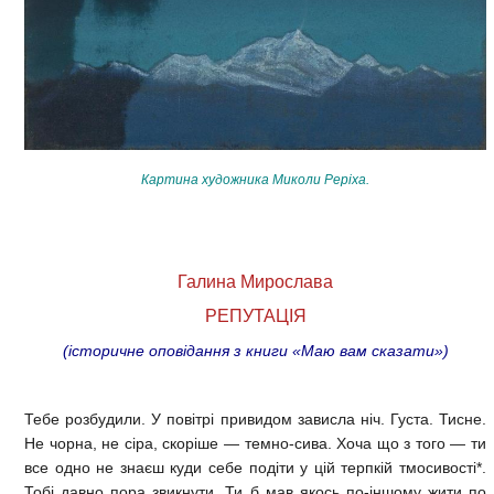
Картина художника Миколи Реріха.
Галина Мирослава
РЕПУТАЦІЯ
(історичне оповідання з книги «Маю вам сказати»)
Тебе розбудили. У повітрі привидом зависла ніч. Густа. Тисне.
Не чорна, не сіра, скоріше — темно-сива. Хоча що з того — ти
все одно не знаєш куди себе подіти у цій терпкій тмосивості*.
Тобі давно пора звикнути. Ти б мав якось по-іншому жити по