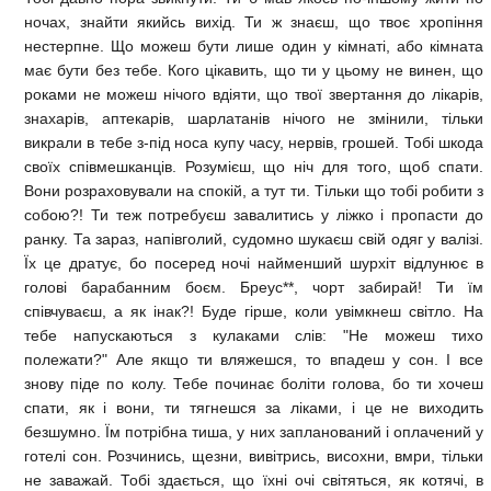
ночах, знайти якийсь вихід. Ти ж знаєш, що твоє хропіння
нестерпне. Що можеш бути лише один у кімнаті, або кімната
має бути без тебе. Кого цікавить, що ти у цьому не винен, що
роками не можеш нічого вдіяти, що твої звертання до лікарів,
знахарів, аптекарів, шарлатанів нічого не змінили, тільки
викрали в тебе з-під носа купу часу, нервів, грошей. Тобі шкода
своїх співмешканців. Розумієш, що ніч для того, щоб спати.
Вони розраховували на спокій, а тут ти. Тільки що тобі робити з
собою?! Ти теж потребуєш завалитись у ліжко і пропасти до
ранку. Та зараз, напівголий, судомно шукаєш свій одяг у валізі.
Їх це дратує, бо посеред ночі найменший шурхіт відлунює в
голові барабанним боєм. Бреус**, чорт забирай! Ти їм
співчуваєш, а як інак?! Буде гірше, коли увімкнеш світло. На
тебе напускаються з кулаками слів: "Не можеш тихо
полежати?" Але якщо ти вляжешся, то впадеш у сон. І все
знову піде по колу. Тебе починає боліти голова, бо ти хочеш
спати, як і вони, ти тягнешся за ліками, і це не виходить
безшумно. Їм потрібна тиша, у них запланований і оплачений у
готелі сон. Розчинись, щезни, вивітрись, висохни, вмри, тільки
не заважай. Тобі здається, що їхні очі світяться, як котячі, в