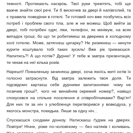
темноті. Протикають наскрізь. Твої руки тремтять, тобі ще
важче знайти свої речі. Ти б вискочив за двері й напівголий, та
є правила поведінки в готелі. Ти готовий хоч вже позбутись всіх
потреб і проблем свого тіла, але ж не можеш. Щоб вийти за
двері, тобі потрібен одяг, ліки, телефон, як мінімум, на всяк
випадок гроші, бо що ти робитимеш за дверима в холодному
холі готелю. Може, затягнеш цигарку? Не ризикнеш — кинути
курити коштувало тобі таких зусиль! Вже рік тримаєшся.
Напитись?! А що потім? Дурню! У тебе ж завтра презентація,
ти чекав на неї кілька років.
Нарешті! Помаленьку зачиняєш двері, хоча якоїсь миті хотів їх
голосно затраснути. Від завтра залежить твоя доля. Ти
підсвідомо картаєш себе дурними запитаннями: чому не
позичив гроші?, чого не винайняв окремий номер?, навіщо
спокусився на спільне поселення зі співробітниками? Вар'ят!
Для них ти за ніч з улюбленця перетворився у вовкодуха, у
якогось монстра, покидька. Лише за одну ніч...
Спускаєшся сходами донизу. Натискаєш ґудзик на дверях.
Повітря! Нічне, різке по-чоловічому — без натяків і коливань.