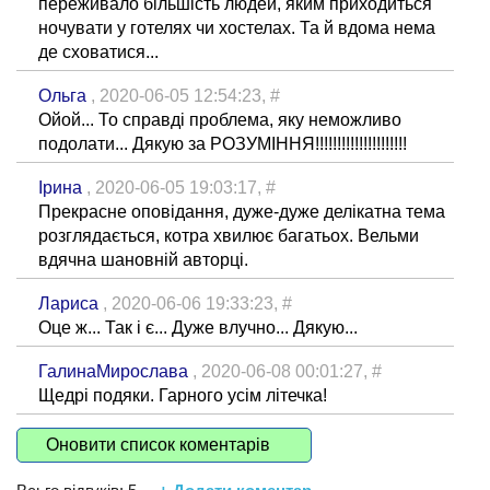
переживало більшість людей, яким приходиться
ночувати у готелях чи хостелах. Та й вдома нема
де сховатися...
Ольга
, 2020-06-05 12:54:23,
#
Ойой... То справді проблема, яку неможливо
подолати... Дякую за РОЗУМІННЯ!!!!!!!!!!!!!!!!!!!!!
Ірина
, 2020-06-05 19:03:17,
#
Прекрасне оповідання, дуже-дуже делікатна тема
розглядається, котра хвилює багатьох. Вельми
вдячна шановній авторці.
Лариса
, 2020-06-06 19:33:23,
#
Оце ж... Так і є... Дуже влучно... Дякую...
ГалинаМирослава
, 2020-06-08 00:01:27,
#
Щедрі подяки. Гарного усім літечка!
Оновити список коментарів