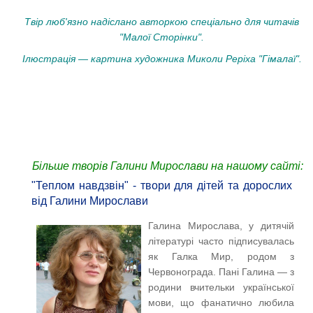
Твір люб'язно надіслано авторкою спеціально для читачів
"Малої Сторінки".
Ілюстрація — картина художника Миколи Реріха "Гімалаї".
Більше творів Галини Мирослави на нашому сайті:
"Теплом навдзвін" - твори для дітей та дорослих
від Галини Мирослави
Галина Мирослава, у дитячій
літературі часто підписувалась
як Галка Мир, родом з
Червонограда. Пані Галина — з
родини вчительки української
мови, що фанатично любила