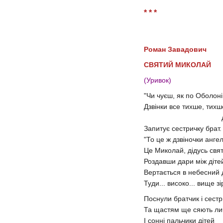
* * *
Роман Завадович
СВЯТИЙ МИКОЛАЙ
(Уривок)
"Чи чуєш, як по Оболон
Дзвінки все тихше, тих
дзвоня
Запитує сестричку брат
"То це ж дзвіночки ангел
Це Миколай, дідусь свя
Роздавши дари між діте
Вертається в небесний 
Туди... високо... вище зір
Поснули братчик і сест
Та щастям ще сяють ли
І сонні пальчики дітей