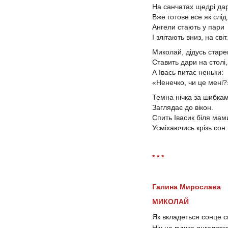
На санчатах щедрі да
Вже готове все як слід
Ангели стають у пари
І злітають вниз, на світ.
Миколай, дідусь стар
Ставить дари на столі
А Івась питає неньки:
«Ненечко, чи це мені
Темна нічка за шибка
Заглядає до вікон.
Спить Івасик біля мам
Усміхаючись крізь сон.
* * *
Галина Мирослава
М
ИКОЛАЙ
Як вкладеться сонце с
Ніч на вушко янголятк