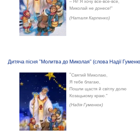
– Ні! Я хочу все-все-все,
Миколай не донесе!"
(Наталя Карпенко)
Дитяча пісня "Молитва до Миколая" (слова Надії Гуменю
"
Святий Миколаю,
Я тебе благаю,
Пошли щастя й світлу долю
Козацькому краю."
(Надія Гуменюк)