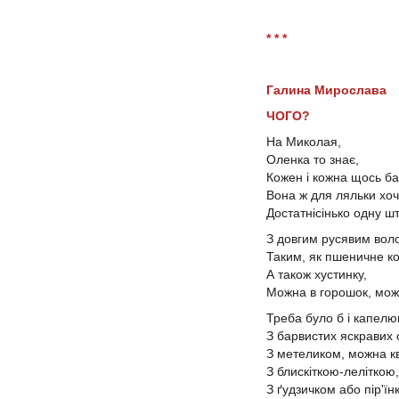
* * *
Галина Мирослава
ЧОГО?
На Миколая,
Оленка то знає,
Кожен і кожна щось б
Вона ж для ляльки хоч
Достатнісінько одну шт
З довгим русявим вол
Таким, як пшеничне к
А також хустинку,
Можна в горошок, можн
Треба було б і капел
З барвистих яскравих 
З метеликом, можна кв
З блискіткою-леліткою,
З ґудзичком або пір'їн