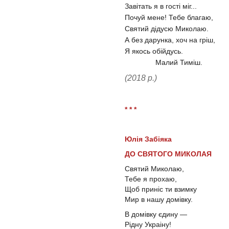
Завітать я в гості міг...
Почуй мене! Тебе благаю,
Святий дідусю Миколаю.
А без дарунка, хоч на гріш,
Я якось обійдусь.
Малий Тиміш.
(2018 р.)
* * *
Юлія Забіяка
ДО СВЯТОГО МИКОЛАЯ
Святий Миколаю,
Тебе я прохаю,
Щоб приніс ти взимку
Мир в нашу домівку.
В домівку єдину —
Рідну Украіну!