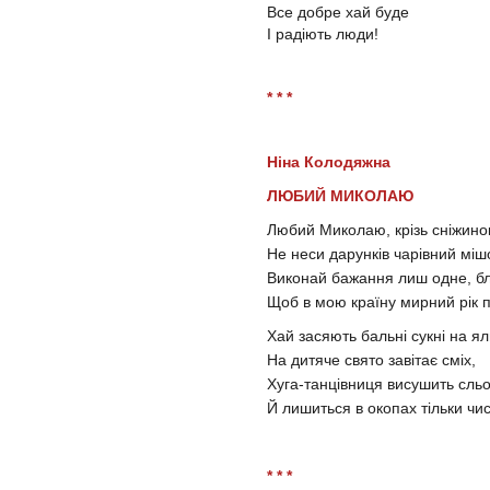
Все добре хай буде
І радіють люди!
* * *
Ніна Колодяжна
ЛЮБИЙ МИКОЛАЮ
Любий Миколаю, крізь сніжино
Не неси дарунків чарівний міш
Виконай бажання лиш одне, б
Щоб в мою країну мирний рік 
Хай засяють бальні сукні на ял
На дитяче свято завітає сміх,
Хуга-танцівниця висушить сль
Й лишиться в окопах тільки чист
* * *