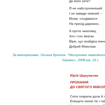
До моєї хати?
Я не найслухняніший
І не завжди чемний –
Може, сподіваюся
На прихід даремно...
А проте чекатиму,
Хоч і сон змагає.
Вірю, що знайдеш мен
Добрий Миколаю.
За матеріалами: Оксана Кротюк. "Неслухняне левенятко"
України», 2008 рік, 16 с.
Юрій Шкрумеляк
ПРОХАННЯ
ДО СВЯТОГО МИКО
Сніги покрили доли й 
Блищить інеєм ліс і га