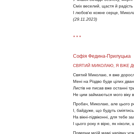
Сміх веселий, щастя й радість
І любов'ю кожне серце, Микола
(29.11.2023)
* * *
Софія Федина-Прилуцька
СВЯТИЙ МИКОЛАЮ, Я ВЖЕ Д
Святий Миколаю, я вже дорос
Мені на Різдво буде цілих два
Листів не писав вже останні тр
Не цим займаються мого віку в
Пробач, Миколаю, але цього ро
І, байдуже, що будуть сміятись 
На вікні-підвіконні, для тебе з
І цього року я вірю, як ніколи,
Поверни моїй мамі чарівну усм