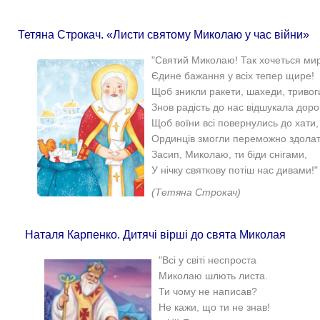
Тетяна Строкач. «Листи святому Миколаю у час війни»
"Святий Миколаю! Так хочеться мир
Єдине бажання у всіх тепер щире!
Щоб зникли ракети, шахеди, тривог
Знов радість до нас відшукала доро
Щоб воїни всі повернулись до хати,
Ординців змогли переможно здолат
Засип, Миколаю, ти біди снігами,
У нічку святкову потіш нас дивами!"
(Тетяна Строкач)
Наталя Карпенко. Дитячі вірші до свята Миколая
"Всі у світі неспроста
Миколаю шлють листа.
Ти чому не написав?
Не кажи, що ти не знав!