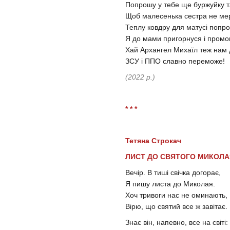
Попрошу у тебе ще буржуйку та
Щоб малесенька сестра не мерз
Теплу ковдру для матусі попро
Я до мами пригорнуся і промо
Хай Архангел Михаїл теж нам
ЗСУ і ППО славно переможе!
(2022 р.)
* * *
Тетяна Строкач
ЛИСТ ДО СВЯТОГО МИКОЛА
Вечір. В тиші свічка догорає,
Я пишу листа до Миколая.
Хоч тривоги нас не оминають,
Вірю, що святий все ж завітає.
Знає він, напевно, все на світі: