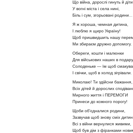
Що війна, дорослі гинуть й діти
У вогні міста і села нині,
Біль і сум, згорьовані родини...
Я ж хороша, чемная дитина,
І люблю я щиро Україну!
Щоб пришвидшить нашу перем
Ми збираєм дружно допомогу.
Обереги, кошти і малюнки
Для військових наших в подару
Солоденьке — їм щоб смакув
І свічки, щоб в холод зігрівали.
Миколаю! Ти здійсни бажання,
Всіх дітей й дорослих сподіван
Мирного життя і ПЕРЕМОГИ
Принеси до кожного порогу!
Щоби об'єдналися родини,
Зазвучав щоб знову сміх дитин
Всі з війни вернулися живими,
Щоб був дім з фіранками нови