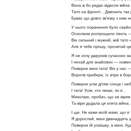
Вона ж бо ридає відколи війна.
Тато на фронті... Дзвонить так
Буває що довго зв'язку з ним н
У нього поранення було серй
Осколком розтрощило лікоть — 
Він сильний і мужній, мій тато 
Але я тебе прошу, прочитай це
Я не хочу дарунків сучасних за
І нехай для знайомих — нове
Поверни мені тата! Він у нас 
Ворогів прибери, їх зітри в бо
Поверни усім дітям сонце і неб
І тата! Усім, хто чекає, як я...
Миколаю, пробач, що не вірив 
Та віри додала ця клята війна..
І ще. Не кажи моїй мамі, що я 
Я дорослий, мені дванадцять у
Поверни їй усмішку, а мені, буд