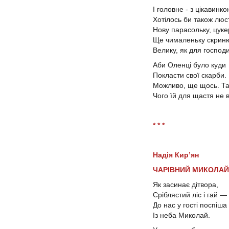
І головне - з цікавинко
Хотілось би також люс
Нову парасольку, цуке
Ще чималеньку скрин
Велику, як для господи
Аби Оленці було куди
Покласти свої скарби.
Можливо, ще щось. Та 
Чого їй для щастя не в
* * *
Надія Кир’ян
ЧАРІВНИЙ МИКОЛАЙ
Як засинає дітвора,
Сріблястий ліс і гай —
До нас у гості поспіша
Із неба Миколай.