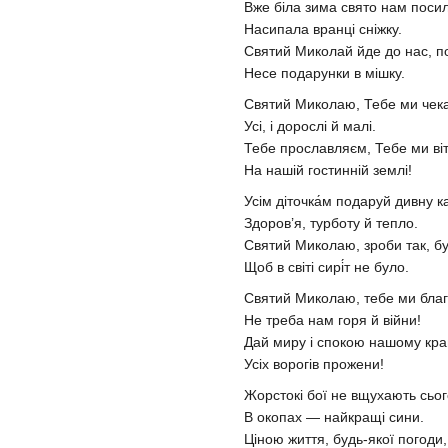
Вже біла зима свято нам посил
Насипала вранці сніжку.
Святий Миколай йде до нас, п
Несе подарунки в мішку.
Святий Миколаю, Тебе ми чек
Усі, і дорослі й малі.
Тебе прославляєм, Тебе ми ві
На нашій гостинній землі!
Усім діточка́м подаруй дивну ка
Здоров’я, турботу й тепло.
Святий Миколаю, зроби так, бу
Щоб в світі сирі́т не було.
Святий Миколаю, тебе ми благ
Не треба нам горя й війни!
Дай миру і спокою нашому кра
Усіх ворогів прожени!
Жорстокі бої не вщухають сьог
В окопах — найкращі сини.
Ціною життя, будь-якої погоди,