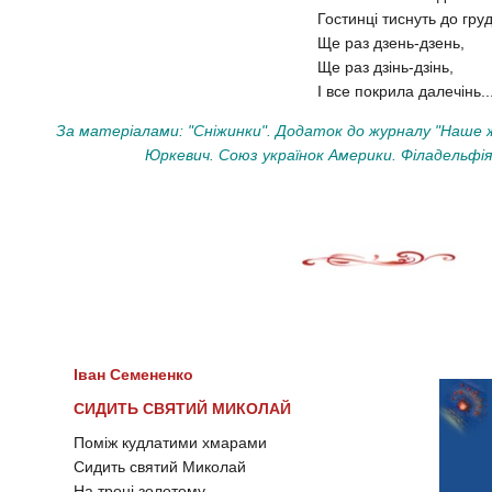
Гостинці тиснуть до гру
Ще раз дзень-дзень,
Ще раз дзінь-дзінь,
І все покрила далечінь..
За матеріалами: "Сніжинки". Додаток до журналу "Наше 
Юркевич. Союз українок Америки. Філадельфія,
Іван Семененко
СИДИТЬ СВЯТИЙ МИКОЛАЙ
Поміж кудлатими хмарами
Сидить святий Миколай
На троні золотому,