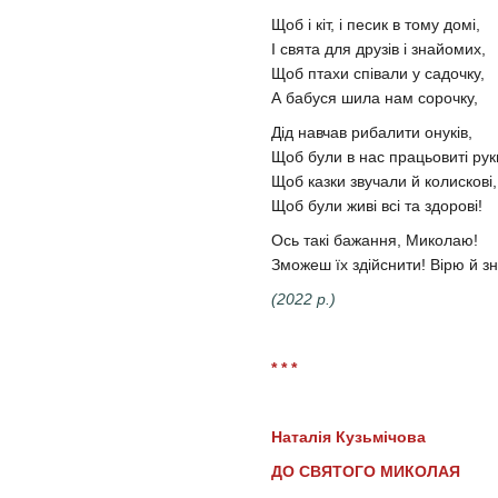
Щоб і кіт, і песик в тому домі,
І свята для друзів і знайомих,
Щоб птахи співали у садочку,
А бабуся шила нам сорочку,
Дід навчав рибалити онуків,
Щоб були в нас працьовиті рук
Щоб казки звучали й колискові,
Щоб були живі всі та здорові!
Ось такі бажання, Миколаю!
Зможеш їх здійснити! Вірю й з
(2022 p.)
* * *
Наталія Кузьмічова
ДО СВЯТОГО МИКОЛАЯ