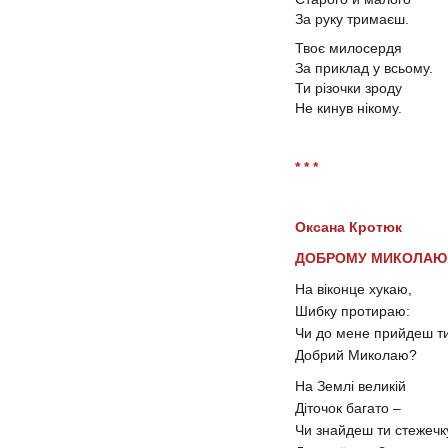
За руку тримаєш.
Твоє милосердя
За приклад у всьому.
Ти різочки зроду
Не кинув нікому.
* * *
Оксана Кротюк
ДОБРОМУ МИКОЛАЮ
На віконце хукаю,
Шибку протираю:
Чи до мене прийдеш ти
Добрий Миколаю?
На Землі великій
Діточок багато –
Чи знайдеш ти стежечк