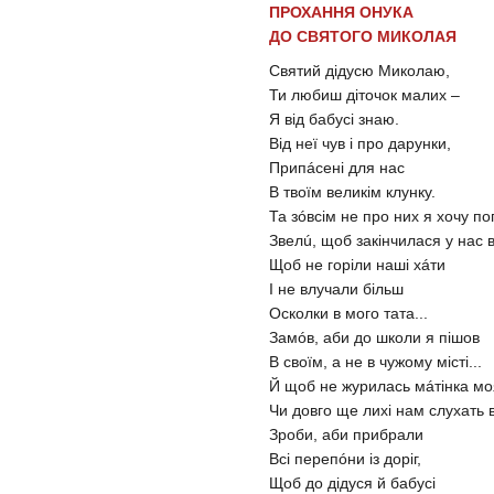
ПРОХАННЯ ОНУКА
ДО СВЯТОГО МИКОЛАЯ
Святий дідусю Миколаю,
Ти любиш діточок малих –
Я від бабусі знаю.
Від неї чув і про дарунки,
Припáсені для нас
В твоїм великім клунку.
Та зóвсім не про них я хочу по
Звелú, щоб закінчилася у нас в
Щоб не горіли наші хáти
І не влучали більш
Осколки в мого тата...
Замóв, аби до школи я пішов
В своїм, а не в чужому місті...
Й щоб не журилась мáтінка мо
Чи довго ще лихі нам слухать ві
Зроби, аби прибрали
Всі перепóни із доріг,
Щоб до дідуся й бабусі