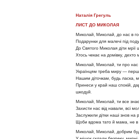
Наталія Грегуль
ЛИСТ ДО МИКОЛАЯ
Миколай, Миколай, до нас в гос
Подарунки для малечі під под
До Святого Миколая діти мрії 
Хтось чекає на домівку, дехто м
Миколай, Миколай, ти про нас 
Українцям треба миру — перше
Нашим діточкам, будь ласка, 
Принеси у край наш спокій, д
шкодуй.
Миколай, Миколай, ти все знає
Захисти нас від навали, всі мо
Заслужили дітки наші знов на ра
Щоби вдома тато й мама, не в о
Миколай, Миколай, добрим бу
У мішок склади безпеку, мирні