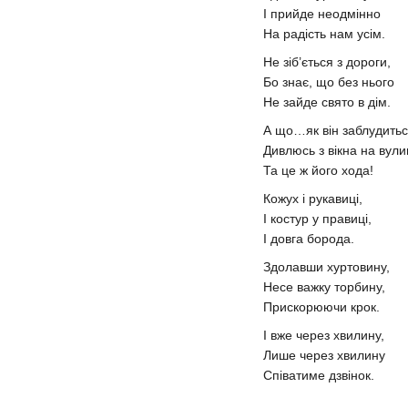
І прийде неодмінно
На радість нам усім.
Не зіб’ється з дороги,
Бо знає, що без нього
Не зайде свято в дім.
А що…як він заблудить
Дивлюсь з вікна на вул
Та це ж його хода!
Кожух і рукавиці,
І костур у правиці,
І довга борода.
Здолавши хуртовину,
Несе важку торбину,
Прискорюючи крок.
І вже через хвилину,
Лише через хвилину
Співатиме дзвінок.