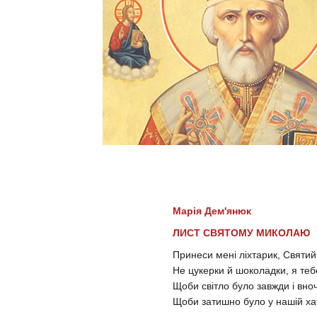
Марія Дем'янюк
ЛИСТ СВЯТОМУ МИКОЛАЮ
Принеси мені ліхтарик, Святи
Не цукерки й шоколадки, я теб
Щоби світло було завжди і вночі,
Щоби затишно було у нашій хат