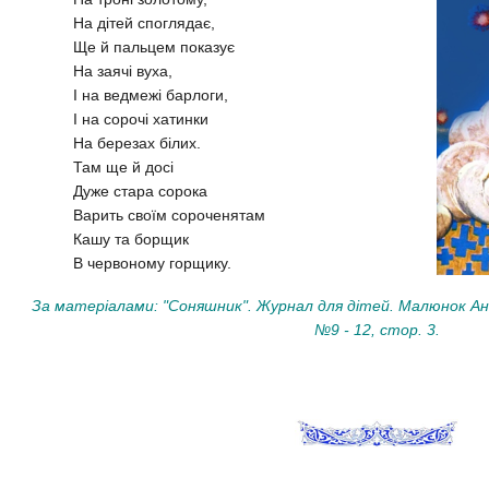
На дітей споглядає,
Ще й пальцем показує
На заячі вуха,
І на ведмежі барлоги,
І на сорочі хатинки
На березах білих.
Там ще й досі
Дуже стара сорока
Варить своїм сороченятам
Кашу та борщик
В червоному горщику.
За матеріалами: "Соняшник". Журнал для дітей. Малюнок Анат
№9 - 12, стор. 3.