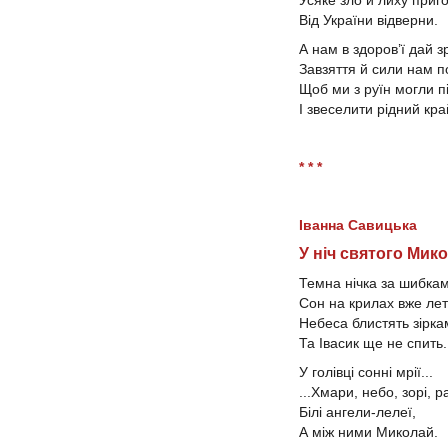
Від України відверни.
А нам в здоров’ї дай з
Завзяття й сили нам п
Щоб ми з руїн могли п
І звеселити рідний кра
* * *
Іванна Савицька
У ніч святого Мик
Темна нічка за шибка
Сон на крилах вже ле
Небеса блистять зірк
Та Івасик ще не спить.
У голівці сонні мрії...
...Хмари, небо, зорі, р
Білі ангели-лелеї,
А між ними Миколай.