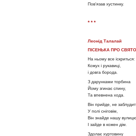
Пов'язав хустинку.
* * *
Леонід Талалай
ПІСЕНЬКА ПРО СВЯТ
На ньому все іскриться:
Кожух і рукавиці,
і довга борода.
З дарунками торбина
Йому згинає спину,
Та впевнена хода.
Він прийде, не заблуди
У полі сніговім,
Він знайде нашу вулиц
І зайде в кожен дім.
Здолає хуртовину