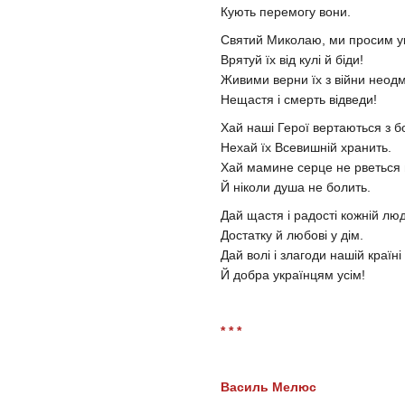
Кують перемогу вони.
Святий Миколаю, ми просим ук
Врятуй їх від кулі й біди!
Живими верни їх з війни неодм
Нещастя і смерть відведи!
Хай наші Герої вертаються з б
Нехай їх Всевишній хранить.
Хай мамине серце не рветься 
Й ніколи душа не болить.
Дай щастя і радості кожній люд
Достатку й любові у дім.
Дай волі і злагоди нашій країні
Й добра українцям усім!
* * *
Василь Мелюс