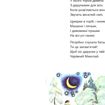
У нього торба-дивина
З дарунками для всіх.
Коли розв’яжеться во
Звучить веселий сміх.
Цукерки в торбі, і книж
Машини і ляльки,
І дивовижні іграшки
На всі-усі смаки.
Потрібно слухати батьк
Ти це запам’ятай!
Щоб ніс дарунки у твій
Чарівний Миколай.