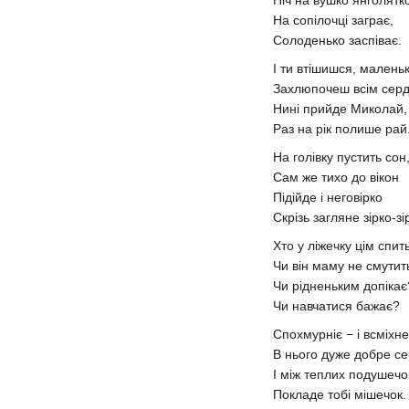
На сопілочці заграє,
Солоденько заспіває.
І ти втішишся, малень
Захлюпочеш всім серд
Нині прийде Миколай,
Раз на рік полише рай
На голівку пустить сон
Сам же тихо до вікон
Підійде і неговірко
Скрізь загляне зірко-зі
Хто у ліжечку цім спит
Чи він маму не смутит
Чи рідненьким допікає
Чи навчатися бажає?
Спохмурніє − і всміхне
В нього дуже добре се
І між теплих подушечо
Покладе тобі мішечок.