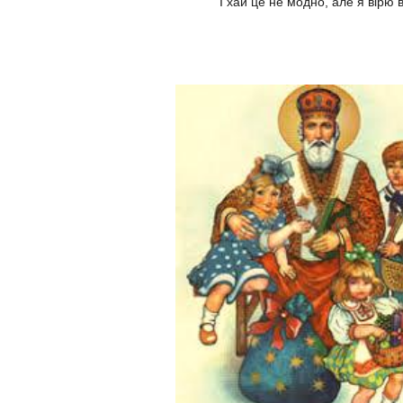
І хай це не модно, але я вірю в