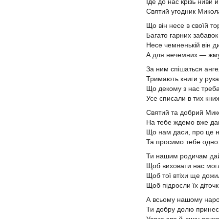
Іде до нас крізь ниви 
Святий угодник Микол
Що він несе в своїй то
Багато гарних забавок
Несе чемненькій він д
А для нечемних — жмут
За ним спішаться анге
Тримають книги у рука
Що декому з нас треба
Усе списали в тих кни
Святий та добрий Мик
На тебе ждемо вже да
Що нам даси, про це н
Та просимо тебе одно
Ти нашим родичам дай
Щоб виховати нас мог
Щоб тої втіхи ще дожи
Щоб підросли їх діточк
А всьому нашому нар
Ти добру долю принес
Усяке зло й лиху приг