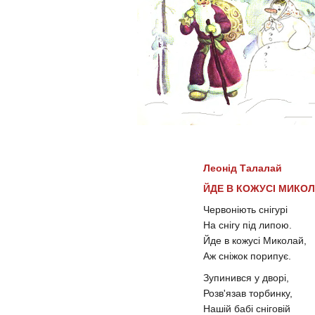
Леонід Талалай
ЙДЕ В КОЖУСІ МИКО
Червоніють снігурі
На снігу під липою.
Йде в кожусі Миколай,
Аж сніжок порипує.
Зупинився у дворі,
Розв'язав торбинку,
Нашій бабі сніговій